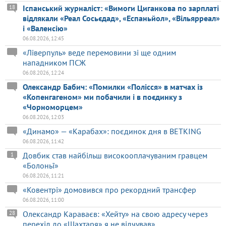
Іспанський журналіст: «Вимоги Циганкова по зарплаті
18
відлякали «Реал Сосьєдад», «Еспаньйол», «Вільярреал»
і «Валенсію»
06.08.2026, 12:45
«Ліверпуль» веде перемовини зі ще одним
нападником ПСЖ
06.08.2026, 12:24
Олександр Бабич: «Помилки «Полісся» в матчах із
«Копенгагеном» ми побачили і в поєдинку з
«Чорноморцем»
06.08.2026, 12:03
«Динамо» — «Карабах»: поєдинок дня в BETKING
06.08.2026, 11:42
Довбик став найбільш високооплачуваним гравцем
1
«Болоньї»
06.08.2026, 11:21
«Ковентрі» домовився про рекордний трансфер
06.08.2026, 11:00
Олександр Караваєв: «Хейту» на свою адресу через
28
перехід до «Шахтаря» я не відчував»