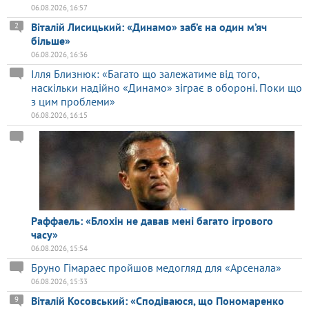
06.08.2026, 16:57
Віталій Лисицький: «Динамо» заб’є на один м’яч
2
більше»
06.08.2026, 16:36
Ілля Близнюк: «Багато що залежатиме від того,
наскільки надійно «Динамо» зіграє в обороні. Поки що
з цим проблеми»
06.08.2026, 16:15
Раффаель: «Блохін не давав мені багато ігрового
часу»
06.08.2026, 15:54
Бруно Гімараес пройшов медогляд для «Арсенала»
06.08.2026, 15:33
Віталій Косовський: «Сподіваюся, що Пономаренко
9