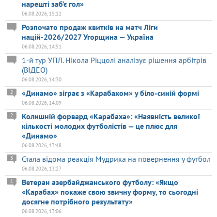
нарешті заб’є гол»
06.08.2026, 15:12
Розпочато продаж квитків на матч Ліги
націй-2026/2027 Угорщина — Україна
06.08.2026, 14:51
1-й тур УПЛ. Нікола Ріццолі аналізує рішення арбітрів
(ВІДЕО)
06.08.2026, 14:30
«Динамо» зіграє з «Карабахом» у біло-синій формі
2
06.08.2026, 14:09
Колишній форвард «Карабаха»: «Наявність великої
2
кількості молодих футболістів — це плюс для
«Динамо»
06.08.2026, 13:48
Стала відома реакція Мудрика на повернення у футбол
3
06.08.2026, 13:27
Ветеран азербайджанського футболу: «Якщо
1
«Карабах» покаже свою звичну форму, то сьогодні
досягне потрібного результату»
06.08.2026, 13:06