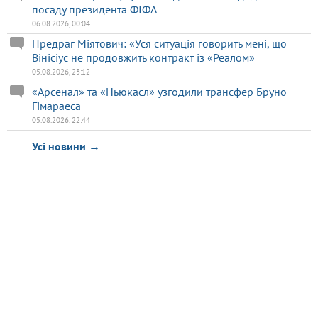
посаду президента ФІФА
06.08.2026, 00:04
Предраг Міятович: «Уся ситуація говорить мені, що
Вінісіус не продовжить контракт із «Реалом»
05.08.2026, 23:12
«Арсенал» та «Ньюкасл» узгодили трансфер Бруно
Гімараеса
05.08.2026, 22:44
Усі новини →