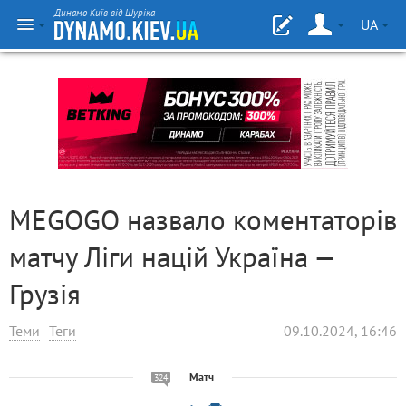
Динамо Київ від Шуріка
UA
MEGOGO назвало коментаторів
матчу Ліги націй Україна —
Грузія
Теми
Теги
09.10.2024, 16:46
Матч
324