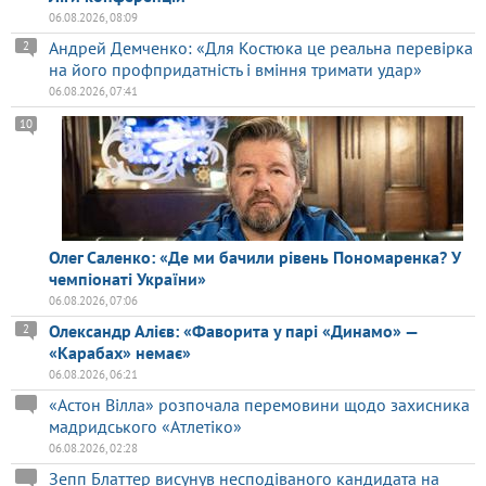
06.08.2026, 08:09
Андрей Демченко: «Для Костюка це реальна перевірка
2
на його профпридатність і вміння тримати удар»
06.08.2026, 07:41
10
Олег Саленко: «Де ми бачили рівень Пономаренка? У
чемпіонаті України»
06.08.2026, 07:06
Олександр Алієв: «Фаворита у парі «Динамо» —
2
«Карабах» немає»
06.08.2026, 06:21
«Астон Вілла» розпочала перемовини щодо захисника
мадридського «Атлетіко»
06.08.2026, 02:28
Зепп Блаттер висунув несподіваного кандидата на