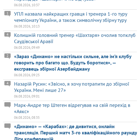
06.08.2026, 10:37
УПЛ назвала найкращих гравця і тренера 1-го туру
1
чемпіонату України, а також символічну збірну туру
06.08.2026, 10:13
Колишній головний тренер «Шахтаря» очолив топклуб
4
Саудівської Аравії
06.08.2026, 09:49
«Зараз «Динамо» не настільки сильне, але ім’я клубу
2
говорить про багато що. Будуть боротися», —
ексгравець збірної Азербайджану
06.08.2026, 09:25
Назарій Русин: «Звісно, я хочу потрапити до збірної
4
України. Мені лише 27»
06.08.2026, 09:01
Марк-Андре тер Штеген відрегував на свій перехід в
«Аякс»
06.08.2026, 08:35
«Динамо» — «Карабах»: де дивитися, онлайн
трансляція. Перший матч 3-го кваліфікаційного раунду
Ліги конференцій