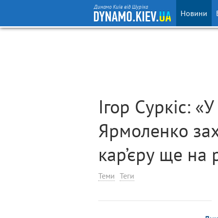
Динамо Київ від Шуріка
Новини
Ігор Суркіс: «У
Ярмоленко за
кар’єру ще на 
Теми
Теги