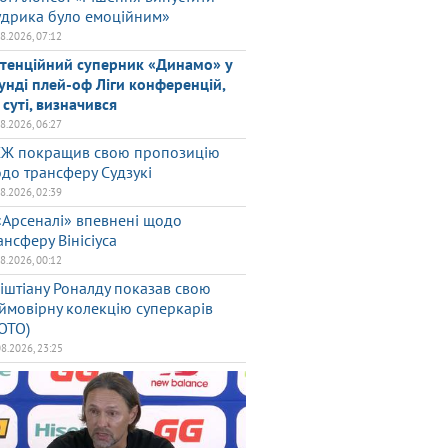
дрика було емоційним»
08.2026, 07:12
тенційний суперник «Динамо» у
унді плей-оф Ліги конференцій,
 суті, визначився
08.2026, 06:27
Ж покращив свою пропозицію
до трансферу Судзукі
08.2026, 02:39
«Арсеналі» впевнені щодо
ансферу Вінісіуса
08.2026, 00:12
іштіану Роналду показав свою
ймовірну колекцію суперкарів
ОТО)
08.2026, 23:25