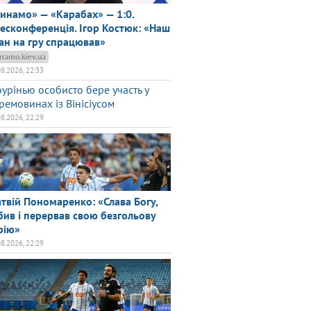
инамо» — «Карабах» — 1:0.
есконференція. Ігор Костюк: «Наш
ан на гру спрацював»
namo.kiev.ua
08.2026, 22:33
урінью особисто бере участь у
ремовинах із Вінісіусом
08.2026, 22:29
твій Пономаренко: «Слава Богу,
бив і перервав свою безгольову
рію»
08.2026, 22:29