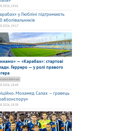
еала»
08.2026, 19:41
арабах» у Любліні підтримають
0 вболівальників
08.2026, 19:17
инамо» — «Карабах»: стартові
лади. Герреро — у ролі правого
нгера
namo.kiev.ua
08.2026, 18:49
іційно. Мохамед Салах — гравець
рабзонспору»
08.2026, 18:30