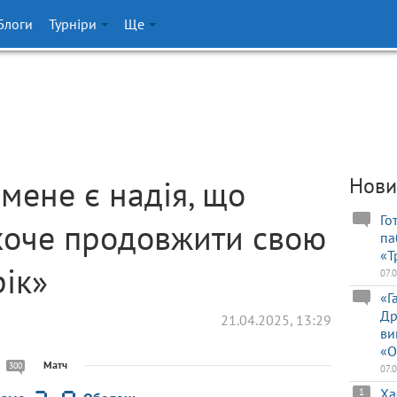
Блоги
Турніри
Ще
 мене є надія, що
Нови
Го
хоче продовжити свою
па
«Т
рік»
07.
«Г
Др
21.04.2025, 13:29
ви
«О
Матч
300
07.
Ха
1