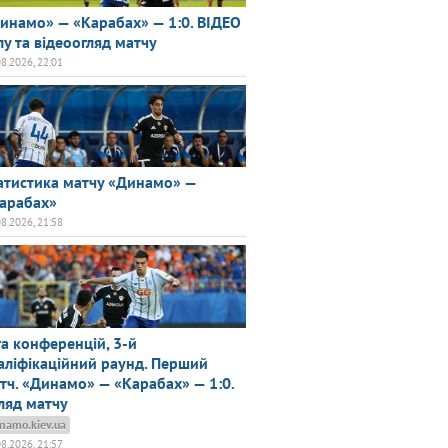
инамо» — «Карабах» — 1:0. ВІДЕО
лу та відеоогляд матчу
08.2026, 22:01
атистика матчу «Динамо» —
арабах»
08.2026, 21:58
га конференцій, 3-й
аліфікаційний раунд. Перший
тч. «Динамо» — «Карабах» — 1:0.
ляд матчу
namo.kiev.ua
08.2026, 21:57