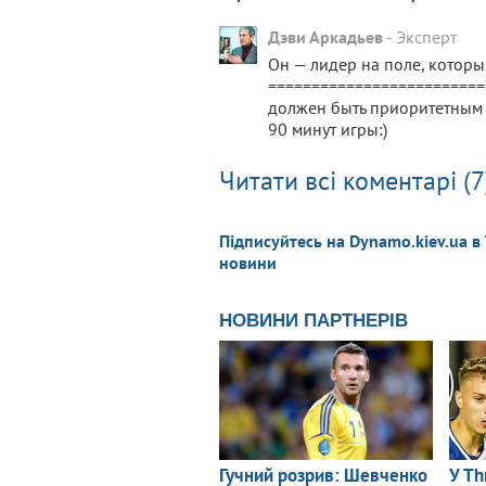
Дэви Аркадьев
-
Эксперт
Он — лидер на поле, который
==========================
должен быть приоритетным 
90 минут игры:)
Читати всі коментарі (7
Підписуйтесь на Dynamo.kiev.ua в
новини