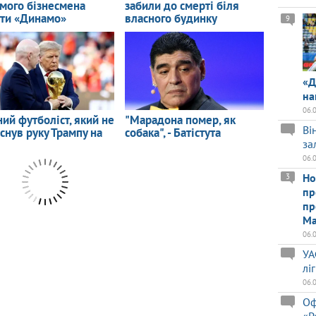
9
«Д
на
06.
Ві
за
06.
Но
3
пр
пр
Ма
06.
УА
лі
06.
Оф