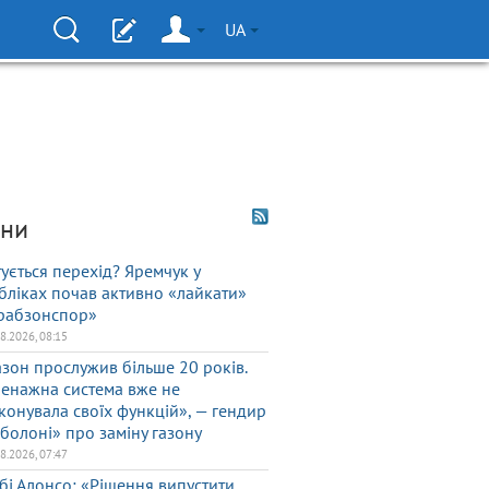
UA
ни
тується перехід? Яремчук у
бліках почав активно «лайкати»
рабзонспор»
08.2026, 08:15
азон прослужив більше 20 років.
енажна система вже не
конувала своїх функцій», — гендир
болоні» про заміну газону
08.2026, 07:47
бі Алонсо: «Рішення випустити