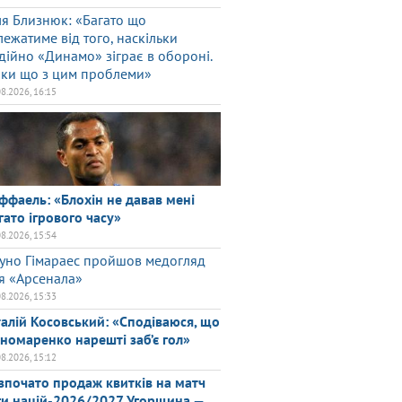
ля Близнюк: «Багато що
лежатиме від того, наскільки
дійно «Динамо» зіграє в обороні.
ки що з цим проблеми»
08.2026, 16:15
ффаель: «Блохін не давав мені
гато ігрового часу»
08.2026, 15:54
уно Гімараес пройшов медогляд
я «Арсенала»
08.2026, 15:33
талій Косовський: «Сподіваюся, що
номаренко нарешті заб’є гол»
08.2026, 15:12
зпочато продаж квитків на матч
ги націй-2026/2027 Угорщина —