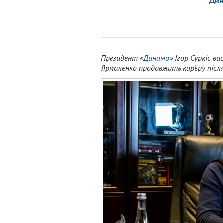
Ди
Президент «
Динамо
» Ігор Суркіс в
Ярмоленко продовжить кар’єру після