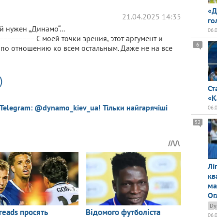
«Д
21.04.2025 14:35
го
 нужен „Динамо“...
06.
======== С моей точки зрения, этот аргумент и
6
по отношению ко всем остальным. Даже не на все
)
Ст
«К
 Telegram: @dynamo_kiev_ua! Тільки найгарячіші
06.
52
Лі
кв
ма
Ог
Dy
06.