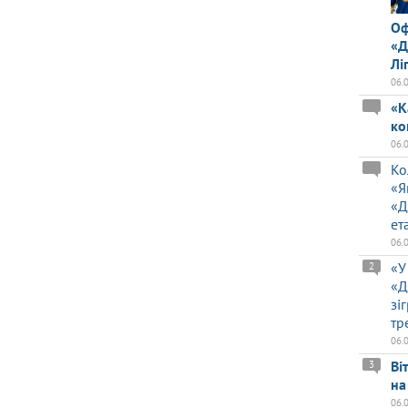
Оф
«Д
Лі
06.
«К
ко
06.
Ко
«Я
«Д
ет
06.
«У
2
«Д
зі
тр
06.
Ві
3
на
06.