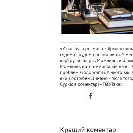
«У нас була розмова з Ярмоленком
сядемо і будемо розмовляти. У ме
кар’єру ще на рік. Можливо, й біл
Можливо, його не вистачає на всі 9
проблем зі здоров’ям. У нього вік, 
який потрібен Динамо» після того,
Суркіс в коментарі «ТаТоТаке».
Кращий коментар