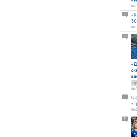
«Р
06.
«К
2
30
06.
30
«Д
ск
ві
Dy
06.
Оф
«Т
06.
3