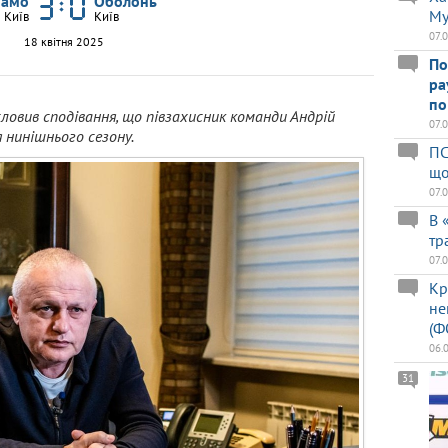
намо
Оболонь
Му
Київ
Київ
07.
18 квітня 2025
По
ра
по
исловив сподівання, що півзахисник команди Андрій
07.
 нинішнього сезону.
ПС
що
07.
В 
тр
07.
Кр
не
(Ф
06.
31