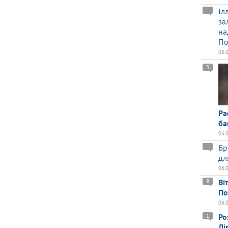
Іл
за
на
По
06.
5
Ра
ба
06.
Бр
дл
06.
Ві
9
По
06.
Ро
1
Лі