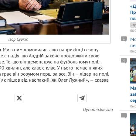
«Д
Пр
пл
Dy
06.
Мо
Ігор Суркіс
1
пе
. Ми з ним домовились, що наприкінці сезону
06.
не є надія, що Андрій захоче продовжити свою
4
ьше. Те, що він демонструє на футбольному полі…
0 хвилин, але клас є клас. У нього немає ніяких
а грає він розумом перш за все. Він — лідер на полі,
 як пішов від нас такий, як Олег Лужний», — сказав
Ма
за
се
06.
Dynamo.kiev.ua