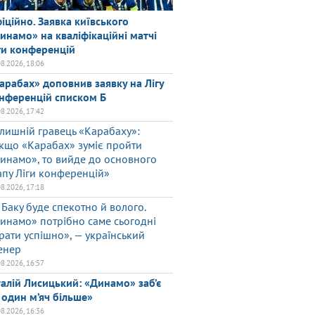
іційно. Заявка київського
инамо» на кваліфікаційні матчі
ги конференцій
08.2026, 18:06
арабах» доповнив заявку на Лігу
нференцій списком Б
08.2026, 17:42
лишній гравець «Карабаху»:
кщо «Карабах» зуміє пройти
инамо», то вийде до основного
апу Ліги конференцій»
08.2026, 17:18
 Баку буде спекотно й волого.
инамо» потрібно саме сьогодні
грати успішно», — український
енер
08.2026, 16:57
талій Лисицький: «Динамо» заб’є
 один м’яч більше»
08.2026, 16:36