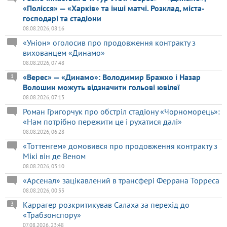
«Полісся» — «Харків» та інші матчі. Розклад, міста-
господарі та стадіони
08.08.2026, 08:16
«Уніон» оголосив про продовження контракту з
вихованцем «Динамо»
08.08.2026, 07:48
«Верес» — «Динамо»: Володимир Бражко і Назар
1
Волошин можуть відзначити гольові ювілеї
08.08.2026, 07:13
Роман Григорчук про обстріл стадіону «Чорноморець»:
«Нам потрібно пережити це і рухатися далі»
08.08.2026, 06:28
«Тоттенгем» домовився про продовження контракту з
Мікі він де Веном
08.08.2026, 03:10
«Арсенал» зацікавлений в трансфері Феррана Торреса
08.08.2026, 00:33
Каррагер розкритикував Салаха за перехід до
3
«Трабзонспору»
07.08.2026, 23:48