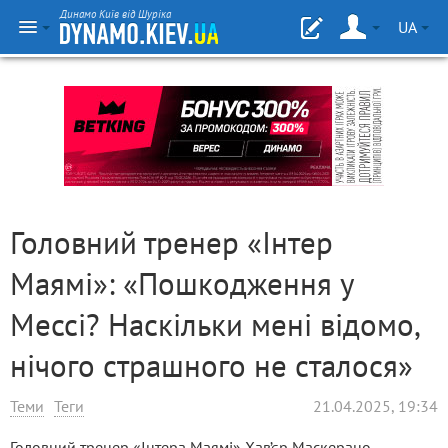
Динамо Київ від Шуріка
UA
Головний тренер «Інтер
Маямі»: «Пошкодження у
Мессі? Наскільки мені відомо,
нічого страшного не сталося»
Теми
Теги
21.04.2025, 19:34
Головний тренер «Інтера Маямі» Хав’єр Маскерано