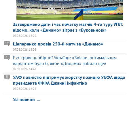
Затверджено дати і час початку матчів 4-го туру УПЛ:
відомо, коли «Динамо» зіграє з «Буковиною»
07.08.2026, 15:29
Шапаренко провів 250-й матч за «Динамо»
12
07.08.2026, 15:08
Екс-гравець збірної України: «Звісно, оптимальним
1
варіантом було б, якби «Динамо» забило ще»
07.08.2026, 14:47
УАФ повністю підтримує жорстку позицію УЄФА щодо
5
президента ФІФА Джанні Інфантіно
07.08.2026, 14:26
Усі новини →