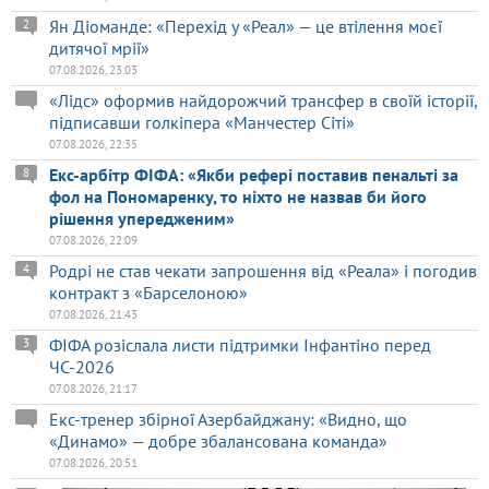
Ян Діоманде: «Перехід у «Реал» — це втілення моєї
2
дитячої мрії»
07.08.2026, 23:03
«Лідс» оформив найдорожчий трансфер в своїй історії,
підписавши голкіпера «Манчестер Сіті»
07.08.2026, 22:35
Екс-арбітр ФІФА: «Якби рефері поставив пенальті за
8
фол на Пономаренку, то ніхто не назвав би його
рішення упередженим»
07.08.2026, 22:09
Родрі не став чекати запрошення від «Реала» і погодив
4
контракт з «Барселоною»
07.08.2026, 21:43
ФІФА розіслала листи підтримки Інфантіно перед
3
ЧС-2026
07.08.2026, 21:17
Екс-тренер збірної Азербайджану: «Видно, що
«Динамо» — добре збалансована команда»
07.08.2026, 20:51