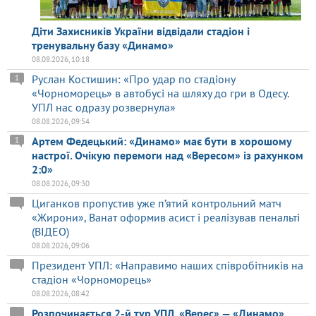
Діти Захисників України відвідали стадіон і
тренувальну базу «Динамо»
08.08.2026, 10:18
Руслан Костишин: «Про удар по стадіону
1
«Чорноморець» в автобусі на шляху до гри в Одесу.
УПЛ нас одразу розвернула»
08.08.2026, 09:54
Артем Федецький: «Динамо» має бути в хорошому
1
настрої. Очікую перемоги над «Вересом» із рахунком
2:0»
08.08.2026, 09:30
Циганков пропустив уже п’ятий контрольний матч
«Жирони», Ванат оформив асист і реалізував пенальті
(ВІДЕО)
08.08.2026, 09:06
Президент УПЛ: «Направимо наших співробітників на
стадіон «Чорноморець»
08.08.2026, 08:42
Розпочинається 2-й тур УПЛ. «Верес» — «Динамо»,