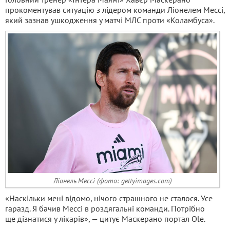
прокоментував ситуацію з лідером команди Ліонелем Мессі,
який зазнав ушкодження у матчі МЛС проти «Коламбуса».
Ліонель Мессі (фото: gettyimages.com)
«Наскільки мені відомо, нічого страшного не сталося. Усе
гаразд. Я бачив Мессі в роздягальні команди. Потрібно
ще дізнатися у лікарів», — цитує Маскерано портал Ole.