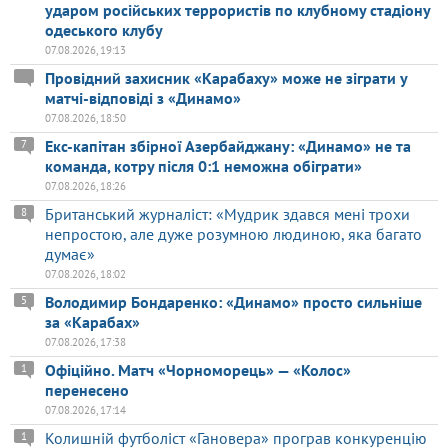
ударом російських террористів по клубному стадіону
одеського клубу
07.08.2026, 19:13
Провідний захисник «Карабаху» може не зіграти у
матчі-відповіді з «Динамо»
07.08.2026, 18:50
Екс-капітан збірної Азербайджану: «Динамо» не та
7
команда, котру після 0:1 неможна обіграти»
07.08.2026, 18:26
Британський журналіст: «Мудрик здався мені трохи
8
непростою, але дуже розумною людиною, яка багато
думає»
07.08.2026, 18:02
Володимир Бондаренко: «Динамо» просто сильніше
5
за «Карабах»
07.08.2026, 17:38
Офіційно. Матч «Чорноморець» — «Колос»
1
перенесено
07.08.2026, 17:14
Колишній футболіст «Гановера» програв конкуренцію
1