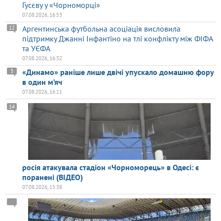
Гусєву у «Чорноморці»
07.08.2026, 16:53
Аргентинська футбольна асоціація висловила
12
підтримку Джанні Інфантіно на тлі конфлікту між ФІФА
та УЄФА
07.08.2026, 16:32
«Динамо» раніше лише двічі упускало домашню фору
3
в один м’яч
07.08.2026, 16:11
14
росія атакувала стадіон «Чорноморець» в Одесі: є
поранені (ВІДЕО)
07.08.2026, 15:38