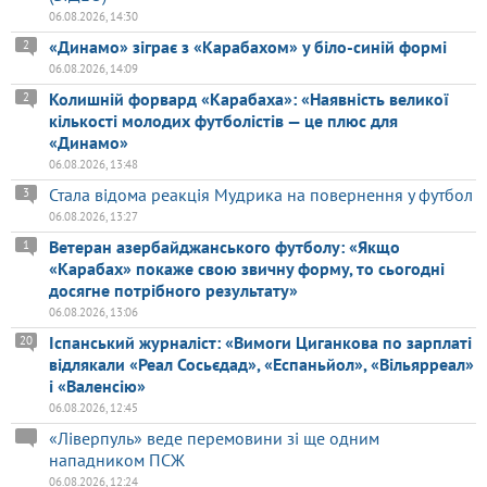
06.08.2026, 14:30
«Динамо» зіграє з «Карабахом» у біло-синій формі
2
06.08.2026, 14:09
Колишній форвард «Карабаха»: «Наявність великої
2
кількості молодих футболістів — це плюс для
«Динамо»
06.08.2026, 13:48
Стала відома реакція Мудрика на повернення у футбол
3
06.08.2026, 13:27
Ветеран азербайджанського футболу: «Якщо
1
«Карабах» покаже свою звичну форму, то сьогодні
досягне потрібного результату»
06.08.2026, 13:06
Іспанський журналіст: «Вимоги Циганкова по зарплаті
20
відлякали «Реал Сосьєдад», «Еспаньйол», «Вільярреал»
і «Валенсію»
06.08.2026, 12:45
«Ліверпуль» веде перемовини зі ще одним
нападником ПСЖ
06.08.2026, 12:24