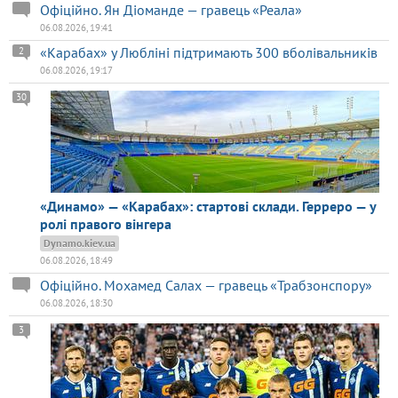
Офіційно. Ян Діоманде — гравець «Реала»
06.08.2026, 19:41
«Карабах» у Любліні підтримають 300 вболівальників
2
06.08.2026, 19:17
30
«Динамо» — «Карабах»: стартові склади. Герреро — у
ролі правого вінгера
Dynamo.kiev.ua
06.08.2026, 18:49
Офіційно. Мохамед Салах — гравець «Трабзонспору»
06.08.2026, 18:30
3