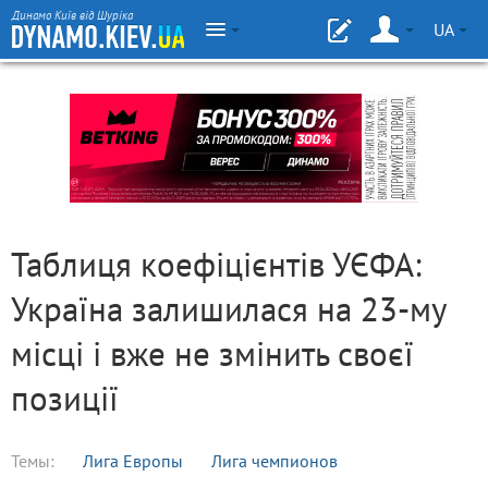
Динамо Київ від Шуріка
UA
Таблиця коефіцієнтів УЄФА:
Україна залишилася на 23-му
місці і вже не змінить своєї
позиції
Темы:
Лига Европы
Лига чемпионов