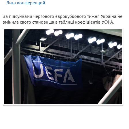
Лига конференций
За підсумками чергового єврокубкового тижня Україна не
змінила свого становища в таблиці коефіцієнтів УЄФА.