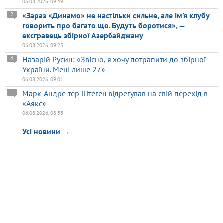
06.08.2026, 09:49
«Зараз «Динамо» не настільки сильне, але ім’я клубу
2
говорить про багато що. Будуть боротися», —
ексгравець збірної Азербайджану
06.08.2026, 09:25
Назарій Русин: «Звісно, я хочу потрапити до збірної
4
України. Мені лише 27»
06.08.2026, 09:01
Марк-Андре тер Штеген відрегував на свій перехід в
«Аякс»
06.08.2026, 08:35
Усі новини →