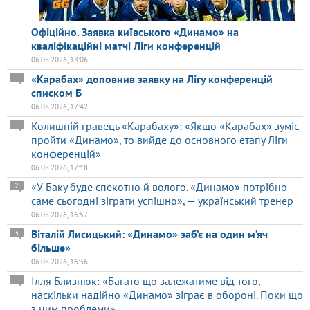
Офіційно. Заявка київського «Динамо» на
кваліфікаційні матчі Ліги конференцій
06.08.2026, 18:06
«Карабах» доповнив заявку на Лігу конференцій
списком Б
06.08.2026, 17:42
Колишній гравець «Карабаху»: «Якщо «Карабах» зуміє
пройти «Динамо», то вийде до основного етапу Ліги
конференцій»
06.08.2026, 17:18
«У Баку буде спекотно й волого. «Динамо» потрібно
2
саме сьогодні зіграти успішно», — український тренер
06.08.2026, 16:57
Віталій Лисицький: «Динамо» заб’є на один м’яч
3
більше»
06.08.2026, 16:36
Ілля Близнюк: «Багато що залежатиме від того,
наскільки надійно «Динамо» зіграє в обороні. Поки що
з цим проблеми»