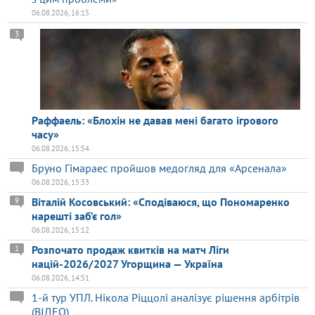
06.08.2026, 16:15
3
Раффаель: «Блохін не давав мені багато ігрового
часу»
06.08.2026, 15:54
Бруно Гімараес пройшов медогляд для «Арсенала»
06.08.2026, 15:33
Віталій Косовський: «Сподіваюся, що Пономаренко
9
нарешті заб’є гол»
06.08.2026, 15:12
Розпочато продаж квитків на матч Ліги
1
націй-2026/2027 Угорщина — Україна
06.08.2026, 14:51
1-й тур УПЛ. Нікола Ріццолі аналізує рішення арбітрів
(ВІДЕО)