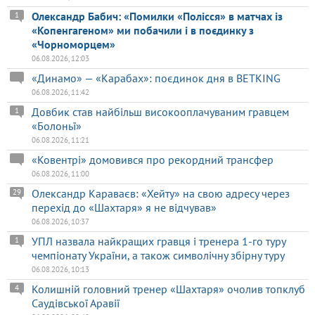
Олександр Бабич: «Помилки «Полісся» в матчах із
1
«Копенгагеном» ми побачили і в поєдинку з
«Чорноморцем»
06.08.2026, 12:03
«Динамо» — «Карабах»: поєдинок дня в BETKING
06.08.2026, 11:42
Довбик став найбільш високооплачуваним гравцем
1
«Болоньї»
06.08.2026, 11:21
«Ковентрі» домовився про рекордний трансфер
06.08.2026, 11:00
Олександр Караваєв: «Хейту» на свою адресу через
29
перехід до «Шахтаря» я не відчував»
06.08.2026, 10:37
УПЛ назвала найкращих гравця і тренера 1-го туру
1
чемпіонату України, а також символічну збірну туру
06.08.2026, 10:13
Колишній головний тренер «Шахтаря» очолив топклуб
4
Саудівської Аравії