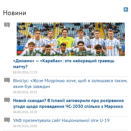
Новини
1
«Динамо» — «Карабах»: хто найкращий гравець
матчу?
06.08.2026, 21:19
Вінісіус: «Жозе Моурінью хоче, щоб я залишався таким,
яким був завжди»
06.08.2026, 20:53
Новий скандал? В Іспанії заговорили про розірвання
угоди щодо проведення ЧС-2030 спільно з Марокко
06.08.2026, 20:29
УАФ презентувала сайт Національної ліги U-19
06.08.2026, 20:05