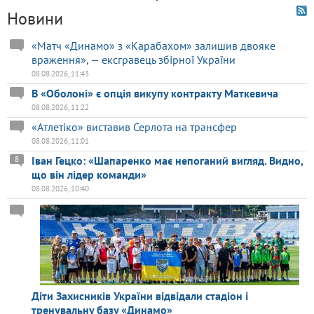
Новини
«Матч «Динамо» з «Карабахом» залишив двояке
враження», — ексгравець збірної України
08.08.2026, 11:43
В «Оболоні» є опція викупу контракту Маткевича
08.08.2026, 11:22
«Атлетіко» виставив Серлота на трансфер
08.08.2026, 11:01
Іван Гецко: «Шапаренко має непоганий вигляд. Видно,
8
що він лідер команди»
08.08.2026, 10:40
Діти Захисників України відвідали стадіон і
тренувальну базу «Динамо»