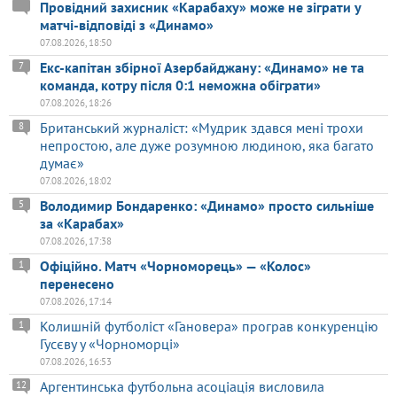
Провідний захисник «Карабаху» може не зіграти у
матчі-відповіді з «Динамо»
07.08.2026, 18:50
Екс-капітан збірної Азербайджану: «Динамо» не та
7
команда, котру після 0:1 неможна обіграти»
07.08.2026, 18:26
Британський журналіст: «Мудрик здався мені трохи
8
непростою, але дуже розумною людиною, яка багато
думає»
07.08.2026, 18:02
Володимир Бондаренко: «Динамо» просто сильніше
5
за «Карабах»
07.08.2026, 17:38
Офіційно. Матч «Чорноморець» — «Колос»
1
перенесено
07.08.2026, 17:14
Колишній футболіст «Гановера» програв конкуренцію
1
Гусєву у «Чорноморці»
07.08.2026, 16:53
Аргентинська футбольна асоціація висловила
12