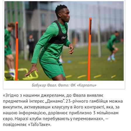
Бабукар Фаал. Фото: ФК «Карпати»
«Згідно з нашими джерелами, до Фаала виявляє
предметний інтерес „Динамо“. 23-річного гамбійця можна
викупити, активувавши клаусулу в його контракті, яка, за
нашою інформацією, дорівнює приблизно 3 мільйонам
євро. Наразі клуби перебувають у перемовинах», —
повідомляє «ТаТоТаке».