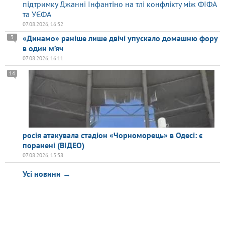
підтримку Джанні Інфантіно на тлі конфлікту між ФІФА
та УЄФА
07.08.2026, 16:32
«Динамо» раніше лише двічі упускало домашню фору
3
в один м’яч
07.08.2026, 16:11
14
росія атакувала стадіон «Чорноморець» в Одесі: є
поранені (ВІДЕО)
07.08.2026, 15:38
Усі новини →