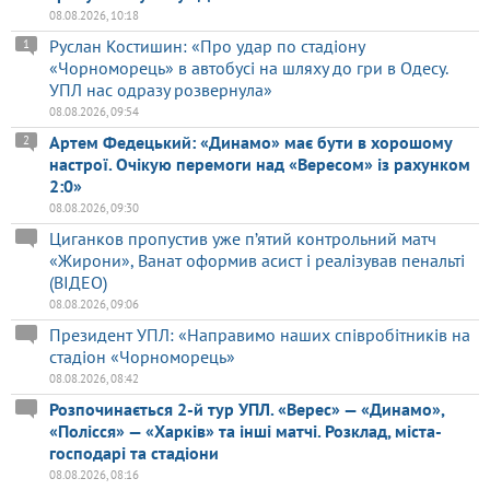
08.08.2026, 10:18
Руслан Костишин: «Про удар по стадіону
1
«Чорноморець» в автобусі на шляху до гри в Одесу.
УПЛ нас одразу розвернула»
08.08.2026, 09:54
Артем Федецький: «Динамо» має бути в хорошому
2
настрої. Очікую перемоги над «Вересом» із рахунком
2:0»
08.08.2026, 09:30
Циганков пропустив уже п’ятий контрольний матч
«Жирони», Ванат оформив асист і реалізував пенальті
(ВІДЕО)
08.08.2026, 09:06
Президент УПЛ: «Направимо наших співробітників на
стадіон «Чорноморець»
08.08.2026, 08:42
Розпочинається 2-й тур УПЛ. «Верес» — «Динамо»,
«Полісся» — «Харків» та інші матчі. Розклад, міста-
господарі та стадіони
08.08.2026, 08:16