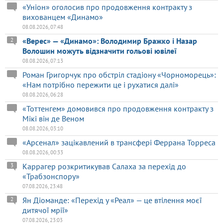
«Уніон» оголосив про продовження контракту з
вихованцем «Динамо»
08.08.2026, 07:48
«Верес» — «Динамо»: Володимир Бражко і Назар
2
Волошин можуть відзначити гольові ювілеї
08.08.2026, 07:13
Роман Григорчук про обстріл стадіону «Чорноморець»:
«Нам потрібно пережити це і рухатися далі»
08.08.2026, 06:28
«Тоттенгем» домовився про продовження контракту з
Мікі він де Веном
08.08.2026, 03:10
«Арсенал» зацікавлений в трансфері Феррана Торреса
08.08.2026, 00:33
Каррагер розкритикував Салаха за перехід до
3
«Трабзонспору»
07.08.2026, 23:48
Ян Діоманде: «Перехід у «Реал» — це втілення моєї
2
дитячої мрії»
07.08.2026, 23:03