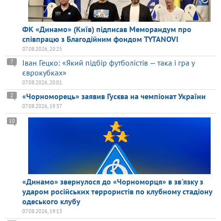
ФК «Динамо» (Київ) підписав Меморандум про
співпрацю з Благодійним фондом TYTANOVI
07.08.2026, 20:25
Іван Гецко: «Який підбір футболістів — така і гра у
7
єврокубках»
07.08.2026, 20:01
«Чорноморець» заявив Гусєва на чемпіонат України
2
07.08.2026, 19:37
10
«Динамо» звернулося до «Чорноморця» в зв'язку з
ударом російських террористів по клубному стадіону
одеського клубу
07.08.2026, 19:13