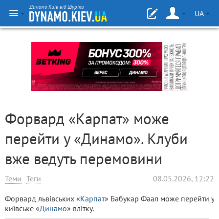
Динамо Київ від Шуріка
UA
Форвард «Карпат» може
перейти у «Динамо». Клуби
вже ведуть перемовини
Теми
Теги
08.05.2026, 12:22
Форвард львівських «
Карпат
» Бабукар Фаал може перейти у
київське «
Динамо
» влітку.