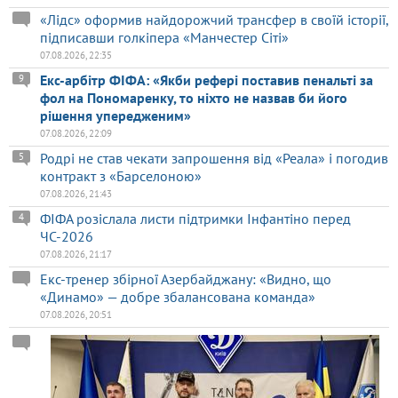
«Лідс» оформив найдорожчий трансфер в своїй історії,
підписавши голкіпера «Манчестер Сіті»
07.08.2026, 22:35
Екс-арбітр ФІФА: «Якби рефері поставив пенальті за
9
фол на Пономаренку, то ніхто не назвав би його
рішення упередженим»
07.08.2026, 22:09
Родрі не став чекати запрошення від «Реала» і погодив
5
контракт з «Барселоною»
07.08.2026, 21:43
ФІФА розіслала листи підтримки Інфантіно перед
4
ЧС-2026
07.08.2026, 21:17
Екс-тренер збірної Азербайджану: «Видно, що
«Динамо» — добре збалансована команда»
07.08.2026, 20:51