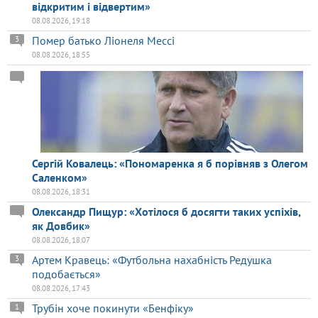
відкритим і відвертим»
08.08.2026, 19:18
Помер батько Ліонеля Мессі
3
08.08.2026, 18:55
Сергій Ковалець: «Пономаренка я б порівняв з Олегом
Саленком»
08.08.2026, 18:31
Олександр Пищур: «Хотілося б досягти таких успіхів,
як Довбик»
08.08.2026, 18:07
Артем Кравець: «Футбольна нахабність Редушка
3
подобається»
08.08.2026, 17:43
Трубін хоче покинути «Бенфіку»
1