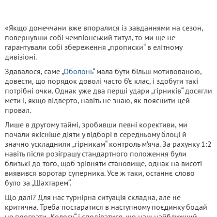
«Якщо донеччани вже впоралися із завданнями на сезон,
повернувши собі чемпіонський титул, то ми ще не
гарантували собі збереження „прописки“ в елітному
дивізіоні.
Здавалося, саме „
Оболонь
“ мала бути більш мотивованою,
довести, що порядок доволі часто б’є клас, і здобути такі
потрібні очки. Однак уже два перші удари „гірників“ досягли
мети і, якщо відверто, навіть не знаю, як пояснити цей
провал.
Лише в другому таймі, зробивши певні корективи, ми
почали якісніше діяти у відборі в середньому блоці й
значно ускладнили „гірникам“ контроль м’яча. За рахунку 1:2
навіть після розіграшу стандартного положення були
близькі до того, щоб зрівняти становище, однак на висоті
виявився воротар суперника. Усе ж таки, останнє слово
було за „Шахтарем“.
Що далі? Для нас турнірна ситуація складна, але не
критична. Треба постаратися в наступному поєдинку бодай
не програти „Колосу“ і сподіватися, що наш найближчий