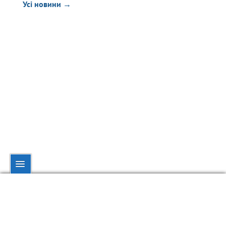
Усі новини →
© dynamo.kiev.ua, 1998—2026.
При повному чи частковому використанні матеріалів посилання на
обов'язкове.
dynamo.kiev.ua