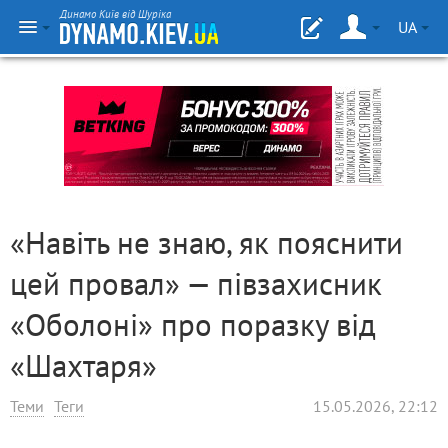
Динамо Київ від Шуріка
UA
«Навіть не знаю, як пояснити
цей провал» — півзахисник
«Оболоні» про поразку від
«Шахтаря»
Теми
Теги
15.05.2026, 22:12