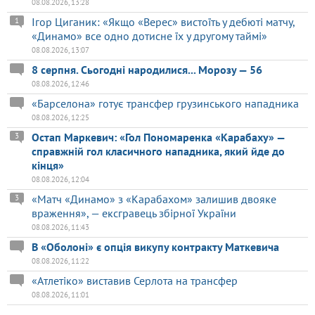
08.08.2026, 13:28
Ігор Циганик: «Якщо «Верес» вистоїть у дебюті матчу,
1
«Динамо» все одно дотисне їх у другому таймі»
08.08.2026, 13:07
8 серпня. Сьогодні народилися... Морозу — 56
08.08.2026, 12:46
«Барселона» готує трансфер грузинського нападника
08.08.2026, 12:25
Остап Маркевич: «Гол Пономаренка «Карабаху» —
3
справжній гол класичного нападника, який йде до
кінця»
08.08.2026, 12:04
«Матч «Динамо» з «Карабахом» залишив двояке
3
враження», — ексгравець збірної України
08.08.2026, 11:43
В «Оболоні» є опція викупу контракту Маткевича
08.08.2026, 11:22
«Атлетіко» виставив Серлота на трансфер
08.08.2026, 11:01