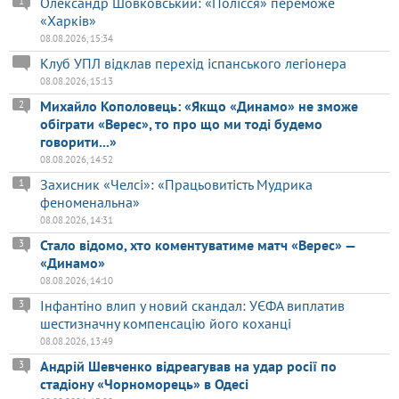
Олександр Шовковський: «Полісся» переможе
1
«Харків»
08.08.2026, 15:34
Клуб УПЛ відклав перехід іспанського легіонера
08.08.2026, 15:13
Михайло Кополовець: «Якщо «Динамо» не зможе
2
обіграти «Верес», то про що ми тоді будемо
говорити...»
08.08.2026, 14:52
Захисник «Челсі»: «Працьовитість Мудрика
1
феноменальна»
08.08.2026, 14:31
Стало відомо, хто коментуватиме матч «Верес» —
3
«Динамо»
08.08.2026, 14:10
Інфантіно влип у новий скандал: УЄФА виплатив
3
шестизначну компенсацію його коханці
08.08.2026, 13:49
Андрій Шевченко відреагував на удар росії по
3
стадіону «Чорноморець» в Одесі