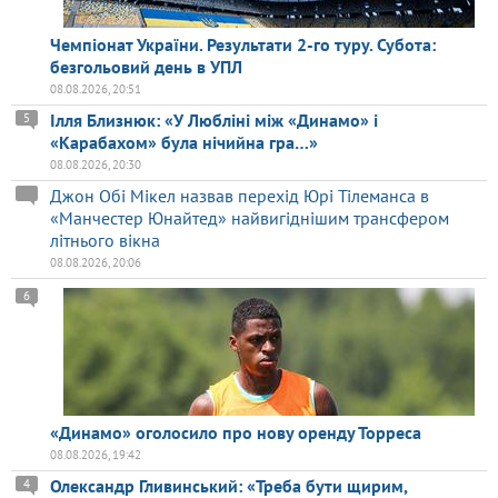
Чемпіонат України. Результати 2-го туру. Субота:
безгольовий день в УПЛ
08.08.2026, 20:51
Ілля Близнюк: «У Любліні між «Динамо» і
5
«Карабахом» була нічийна гра…»
08.08.2026, 20:30
Джон Обі Мікел назвав перехід Юрі Тілеманса в
«Манчестер Юнайтед» найвигіднішим трансфером
літнього вікна
08.08.2026, 20:06
6
«Динамо» оголосило про нову оренду Торреса
08.08.2026, 19:42
Олександр Гливинський: «Треба бути щирим,
4