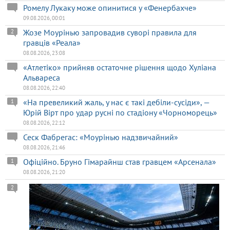
Ромелу Лукаку може опинитися у «Фенербахче»
09.08.2026, 00:01
Жозе Моурінью запровадив суворі правила для
2
гравців «Реала»
08.08.2026, 23:08
«Атлетіко» прийняв остаточне рішення щодо Хуліана
Альвареса
08.08.2026, 22:40
«На превеликий жаль, у нас є такі дебіли-сусіди», —
1
Юрій Вірт про удар русні по стадіону «Чорноморець»
08.08.2026, 22:12
Сеск Фабрегас: «Моурінью надзвичайний»
08.08.2026, 21:46
Офіційно. Бруно Гімарайнш став гравцем «Арсенала»
1
08.08.2026, 21:20
2