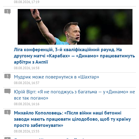
08.08.2026, 17:19
1
Ліга конференцій, 3-й кваліфікаційний раунд. На
другому матчі «Карабах» — «Динамо» працюватимуть
арбітри з Англії
08.08.2026, 16:58
Мудрик може повернутися в «Шахтар»
3
08.08.2026, 16:37
Юрій Вірт: «Я не погоджусь з багатьма — у «Динамо» не
все так погано»
08.08.2026, 16:16
Михайло Кополовець: «Після війни наші бетонні
1
заводи мають працювати цілодобово, щоб ту країну
просто забетонувати»
08.08.2026, 15:55