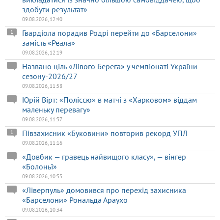
здобути результат»
09.08.2026, 12:40
Гвардіола порадив Родрі перейти до «Барселони»
1
замість «Реала»
09.08.2026, 12:19
Названо ціль «Лівого Берега» у чемпіонаті України
сезону-2026/27
09.08.2026, 11:58
Юрій Вірт: «Поліссю» в матчі з «Харковом» віддам
маленьку перевагу»
09.08.2026, 11:37
Півзахисник «Буковини» повторив рекорд УПЛ
1
09.08.2026, 11:16
«Довбик — гравець найвищого класу», — вінгер
«Болоньї»
09.08.2026, 10:55
«Ліверпуль» домовився про перехід захисника
«Барселони» Рональда Араухо
09.08.2026, 10:34