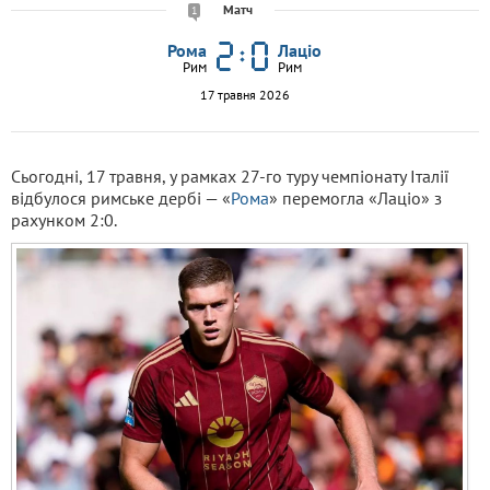
Матч
1
Рома
Лаціо
Рим
Рим
17 травня 2026
Сьогодні, 17 травня, у рамках 27-го туру чемпіонату Італії
відбулося римське дербі — «
Рома
» перемогла «Лаціо» з
рахунком 2:0.