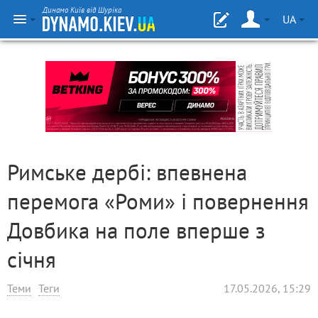
Динамо Київ від Шуріка
UA
Римське дербі: впевнена
перемога «Роми» і повернення
Довбика на поле вперше з
січня
Теми
Теги
17.05.2026, 15:29