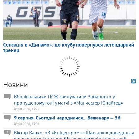
Новини
Вболівальники ПСЖ звинуватили Забарного у
пропущеному голі у матчі з «Манчестер Юнайтед»
09.08.2026, 13:22
9 серпня. Сьогодні народилися... Беженару — 56
09.08.2026, 13:01
Віктор Вацко: «З «Епіцентром» «Шахтарю» доведеться
1
викладатися із значно більшою самовіддачею, щоб