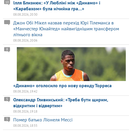
Ілля Близнюк: «У Любліні між «Динамо» і
10
«Карабахом» була нічийна гра…»
08.08.2026, 20:30
Джон Обі Мікел назвав перехід Юрі Тілеманса в
«Манчестер Юнайтед» найвигіднішим трансфером
літнього вікна
08.08.2026, 20:06
8
«Динамо» оголосило про нову оренду Торреса
08.08.2026, 19:42
Олександр Гливинський: «Треба бути щирим,
5
відкритим і відвертим»
08.08.2026, 19:18
Помер батько Ліонеля Мессі
3
08.08.2026, 18:55