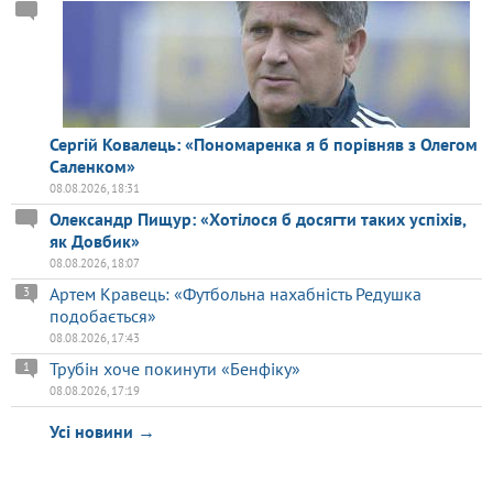
Сергій Ковалець: «Пономаренка я б порівняв з Олегом
Саленком»
08.08.2026, 18:31
Олександр Пищур: «Хотілося б досягти таких успіхів,
як Довбик»
08.08.2026, 18:07
Артем Кравець: «Футбольна нахабність Редушка
3
подобається»
08.08.2026, 17:43
Трубін хоче покинути «Бенфіку»
1
08.08.2026, 17:19
Усі новини →