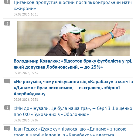
Циганков пропустив шостий поспіль контрольний матч
5
«Жирони»
09.08.2026, 10:13
3
Володимир Ковалюк: «Відсоток браку футболіста у грі,
який допускав Лобановський, — до 25%»
09.08.2026, 09:52
«Не розумію, чому очікування від «Карабаху» в матчі з
«Динамо» були високими», — ексгравець збірної
Азербайджану
09.08.2026, 09:31
«Ми домінували. Це була наша гра», — Сергій Шищенко
1
про 0:0 «Буковини» з «Оболонню»
09.08.2026, 09:07
Іван Гецко: «Дуже сумніваюся, що «Динамо» з такою
5
грою в матчі-відповіді з «Карабахом» вдасться