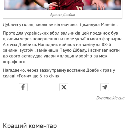
Артем Довбик
Дублем у складі «вовків» відзначився Джанлука Манчіні.
Проте для українських вболівальників цей поєдинок був
цікавим через повернення на поле українського форварда
Артема Довбика. Нападник вийшов на заміну на 88-й
хвилині зустрічі, замінивши Пауло Дібалу, і встиг записати
до свого активу два удари у площину воріт з-за меж
штрафного.
Нагадаємо, через важку травму востаннє Довбик грав у
складі «Роми» ще 6-го січня.
Dynamo.kiev.ua
Кращий коментар