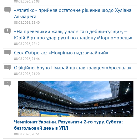
08.08.2026, 23:08
«Атлетіко» прийняв остаточне рішення щодо Хуліана
Альвареса
08.08.2026, 22:40
«На превеликий жаль, у нас є такі дебіли-сусіди», —
5
Юрій Вірт про удар русні по стадіону «Чорноморець»
08.08.2026, 22:12
Сеск Фабрегас: «Моурінью надзвичайний»
08.08.2026, 21:46
Офіційно. Бруно Гімарайнш став гравцем «Арсенала»
2
08.08.2026, 21:20
3
Чемпіонат України. Результати 2-го туру. Субота:
безгольовий день в УПЛ
08.08.2026, 20:51