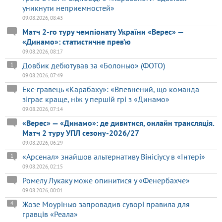
уникнути неприємностей»
09.08.2026, 08:43
Матч 2-го туру чемпіонату України «Верес» —
«Динамо»: статистичне прев’ю
09.08.2026, 08:17
Довбик дебютував за «Болонью» (ФОТО)
1
09.08.2026, 07:49
Екс-гравець «Карабаху»: «Впевнений, що команда
зіграє краще, ніж у першій грі з «Динамо»
09.08.2026, 07:14
«Верес» — «Динамо»: де дивитися, онлайн трансляція.
Матч 2 туру УПЛ сезону-2026/27
09.08.2026, 06:29
«Арсенал» знайшов альтернативу Вінісіусу в «Інтері»
1
09.08.2026, 02:15
Ромелу Лукаку може опинитися у «Фенербахче»
09.08.2026, 00:01
Жозе Моурінью запровадив суворі правила для
4
гравців «Реала»