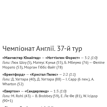
Чемпіонат Англії. 37-й тур
«Манчестер Юнайтед»
—
«Ноттінгем Форест»
— 3:2
(1:0)
Голи:
Люк Шоу (5), Матеус Кунья (55), Б. Мбеумо (76) — Феліпе
Морато (53), Морган Гіббс-Вайт (78)
«Брентфорд»
—
«Кристал Пелес»
— 2:2
(1:1)
Голи:
Д. Уаттара (40), Д. Уаттара (88) — І. Сарр (6 пен.), A.
Wharton (52)
«Евертон»
—
«Сандерленд»
— 1:3
(1:0)
Голи:
M. Rohl (43) — B. Brobbey (59), Е. Ле Фе (81), W. Ісідор
(90+1)