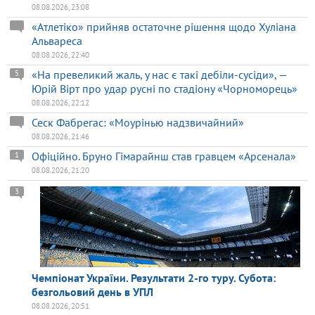
08.08.2026, 23:08
«Атлетіко» прийняв остаточне рішення щодо Хуліана
Альвареса
08.08.2026, 22:40
«На превеликий жаль, у нас є такі дебіли-сусіди», —
5
Юрій Вірт про удар русні по стадіону «Чорноморець»
08.08.2026, 22:12
Сеск Фабрегас: «Моурінью надзвичайний»
08.08.2026, 21:46
Офіційно. Бруно Гімарайнш став гравцем «Арсенала»
1
08.08.2026, 21:20
3
Чемпіонат України. Результати 2-го туру. Субота:
безгольовий день в УПЛ
08.08.2026, 20:51