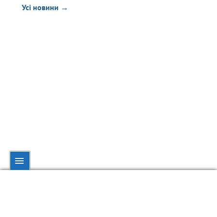
Усі новини →
© dynamo.kiev.ua, 1998—2026.
При повному чи частковому використанні матеріалів посилання на