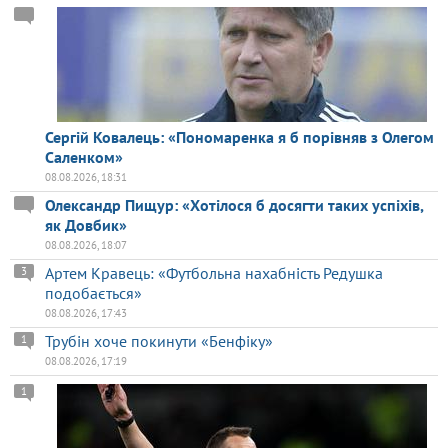
Сергій Ковалець: «Пономаренка я б порівняв з Олегом
Саленком»
08.08.2026, 18:31
Олександр Пищур: «Хотілося б досягти таких успіхів,
як Довбик»
08.08.2026, 18:07
Артем Кравець: «Футбольна нахабність Редушка
3
подобається»
08.08.2026, 17:43
Трубін хоче покинути «Бенфіку»
1
08.08.2026, 17:19
1