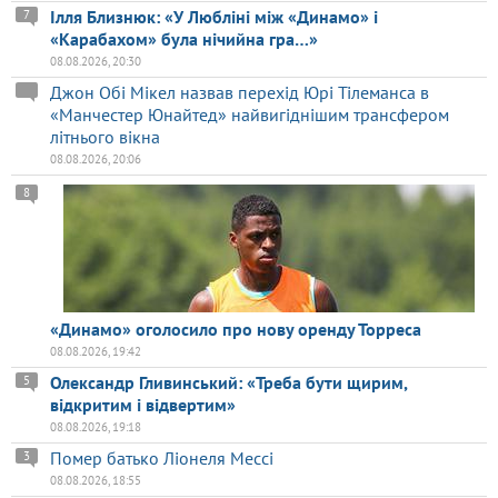
Ілля Близнюк: «У Любліні між «Динамо» і
7
«Карабахом» була нічийна гра…»
08.08.2026, 20:30
Джон Обі Мікел назвав перехід Юрі Тілеманса в
«Манчестер Юнайтед» найвигіднішим трансфером
літнього вікна
08.08.2026, 20:06
8
«Динамо» оголосило про нову оренду Торреса
08.08.2026, 19:42
Олександр Гливинський: «Треба бути щирим,
5
відкритим і відвертим»
08.08.2026, 19:18
Помер батько Ліонеля Мессі
3
08.08.2026, 18:55