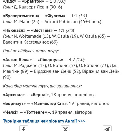
«Лідс»
—
«Брайтон»
— 1:0
(0:0)
Голи:
Д. Калверт-Левін (90+6)
«Вулвергемптон»
—
«Фулгем»
— 1:1
(1:1)
Голи:
М. Мане (25) — Антоні Робінсон (45+3 пен.)
«Ньюкасл»
—
«Вест Гем»
— 3:1
(2:0)
Голи:
N. Woltemade (15), W. Osula (19), W. Osula (65) —
Валентин Кастельянос (69)
Раніше відбувся матч туру:
«Астон Вілла»
—
«Ліверпуль»
— 4:2
(1:0)
Голи:
M. Роджерс (42), О. Воткінс (57), О. Воткінс (73), Дж.
Макгінн (89) — Вірджил ван Дейк (52), Вірджил ван Дейк
(90)
Календар матчів туру, що залишилися:
«Арсенал»
—
«Бернлі»
, 18 травня, понеділок
«Борнмут»
—
«Манчестер Сіті»
, 19 травня, вівторок
«Челсі»
—
«Тоттенгем»
, 19 травня, вівторок
Турнірна таблиця чемпіонату Англії >>>