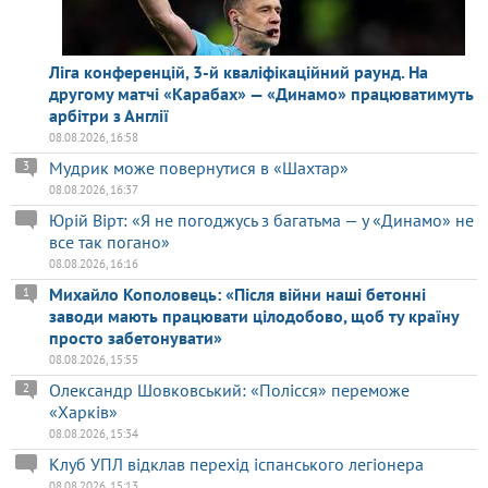
Ліга конференцій, 3-й кваліфікаційний раунд. На
другому матчі «Карабах» — «Динамо» працюватимуть
арбітри з Англії
08.08.2026, 16:58
Мудрик може повернутися в «Шахтар»
3
08.08.2026, 16:37
Юрій Вірт: «Я не погоджусь з багатьма — у «Динамо» не
все так погано»
08.08.2026, 16:16
Михайло Кополовець: «Після війни наші бетонні
1
заводи мають працювати цілодобово, щоб ту країну
просто забетонувати»
08.08.2026, 15:55
Олександр Шовковський: «Полісся» переможе
2
«Харків»
08.08.2026, 15:34
Клуб УПЛ відклав перехід іспанського легіонера
08.08.2026, 15:13