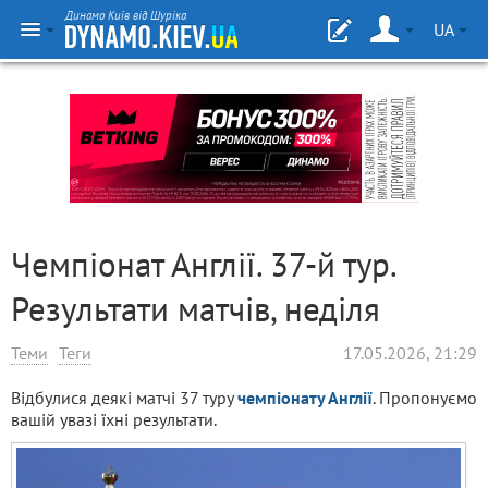
Динамо Київ від Шуріка
UA
Чемпіонат Англії. 37-й тур.
Результати матчів, неділя
Теми
Теги
17.05.2026, 21:29
Відбулися деякі матчі 37 туру
чемпіонату Англії
. Пропонуємо
вашій увазі їхні результати.