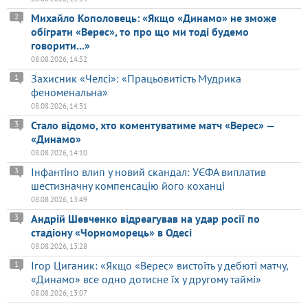
Михайло Кополовець: «Якщо «Динамо» не зможе
2
обіграти «Верес», то про що ми тоді будемо
говорити...»
08.08.2026, 14:52
Захисник «Челсі»: «Працьовитість Мудрика
1
феноменальна»
08.08.2026, 14:31
Стало відомо, хто коментуватиме матч «Верес» —
3
«Динамо»
08.08.2026, 14:10
Інфантіно влип у новий скандал: УЄФА виплатив
3
шестизначну компенсацію його коханці
08.08.2026, 13:49
Андрій Шевченко відреагував на удар росії по
3
стадіону «Чорноморець» в Одесі
08.08.2026, 13:28
Ігор Циганик: «Якщо «Верес» вистоїть у дебюті матчу,
1
«Динамо» все одно дотисне їх у другому таймі»
08.08.2026, 13:07