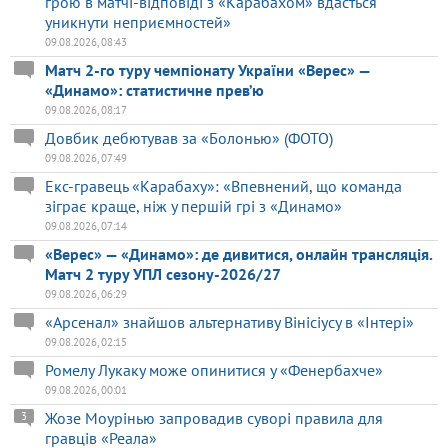
грою в матчі-відповіді з «Карабахом» вдасться
уникнути неприємностей»
09.08.2026, 08:43
Матч 2-го туру чемпіонату України «Верес» —
«Динамо»: статистичне прев’ю
09.08.2026, 08:17
Довбик дебютував за «Болонью» (ФОТО)
09.08.2026, 07:49
Екс-гравець «Карабаху»: «Впевнений, що команда
зіграє краще, ніж у першій грі з «Динамо»
09.08.2026, 07:14
«Верес» — «Динамо»: де дивитися, онлайн трансляція.
Матч 2 туру УПЛ сезону-2026/27
09.08.2026, 06:29
«Арсенал» знайшов альтернативу Вінісіусу в «Інтері»
09.08.2026, 02:15
Ромелу Лукаку може опинитися у «Фенербахче»
09.08.2026, 00:01
Жозе Моурінью запровадив суворі правила для
3
гравців «Реала»