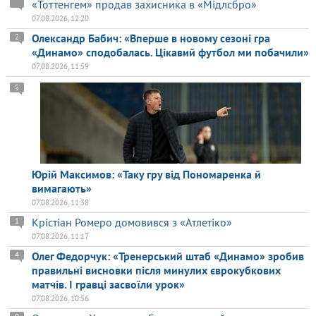
«Тоттенгем» продав захисника в «Мідлсбро»
07.08.2026, 12:20
Олександр Бабич: «Вперше в новому сезоні гра
2
«Динамо» сподобалась. Цікавий футбол ми побачили»
07.08.2026, 11:59
5
Юрій Максимов: «Таку гру від Пономаренка й
вимагають»
07.08.2026, 11:38
Крістіан Ромеро домовився з «Атлетіко»
1
07.08.2026, 11:17
Олег Федорчук: «Тренерський штаб «Динамо» зробив
4
правильні висновки після минулих єврокубкових
матчів. І гравці засвоїли урок»
07.08.2026, 10:56