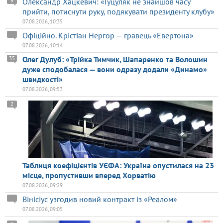
Олександр Хацкевич: «Гуцуляк не знайшов часу
9
прийти, потиснути руку, подякувати президенту клубу»
07.08.2026, 10:35
Офіційно. Крістіан Нергор — гравець «Евертона»
07.08.2026, 10:14
Олег Дулуб: «Трійка Тимчик, Шапаренко та Волошин
35
дуже сподобалася — вони одразу додали «Динамо»
швидкості»
07.08.2026, 09:53
2
Таблиця коефіцієнтів УЄФА: Україна опустилася на 23
місце, пропустивши вперед Хорватію
07.08.2026, 09:29
Вінісіус узгодив новий контракт із «Реалом»
07.08.2026, 09:05