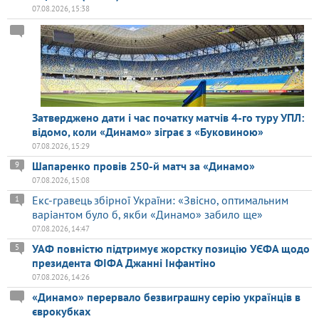
07.08.2026, 15:38
Затверджено дати і час початку матчів 4-го туру УПЛ:
відомо, коли «Динамо» зіграє з «Буковиною»
07.08.2026, 15:29
Шапаренко провів 250-й матч за «Динамо»
9
07.08.2026, 15:08
Екс-гравець збірної України: «Звісно, оптимальним
1
варіантом було б, якби «Динамо» забило ще»
07.08.2026, 14:47
УАФ повністю підтримує жорстку позицію УЄФА щодо
5
президента ФІФА Джанні Інфантіно
07.08.2026, 14:26
«Динамо» перервало безвиграшну серію українців в
єврокубках