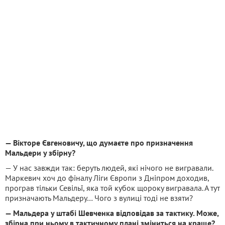
— Вікторе Євгеновичу, що думаєте про призначення
Мальдери у збірну?
— У нас завжди так: беруть людей, які нічого не вигравали.
Маркевич хоч до фіналу Ліги Європи з Дніпром доходив,
програв тільки Севільї, яка той кубок щороку вигравала. А тут
призначають Мальдеру… Чого з вулиці тоді не взяти?
— Мальдера у штабі Шевченка відповідав за тактику. Може,
збірна при ньому в тактичному плані зміниться на краще?