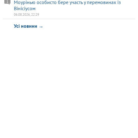
Моурінью особисто бере участь у перемовинах із
1
Вінісіусом
06.08.2026, 22:29
Усі новини →