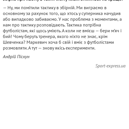
— Ну, ми помітили тактику в збірній. Ми виграємо в
основному за рахунок того, що хтось у суперника начудив
або випадково забиваємо. У нас проблема з моментами, а
нам про тактику розповідають. Тактика потрібна
футболістам, які щось уміють. А коли не вмієш — бери м’яч і
бий! Чому беруть тренера, якого ніхто не знає, крім
Шевченка? Маркевич хоча б свій і вміє з футболістами
розмовляти. А тут — знову якісь експерименти.
Андрій Піскун
Sport-express.ua