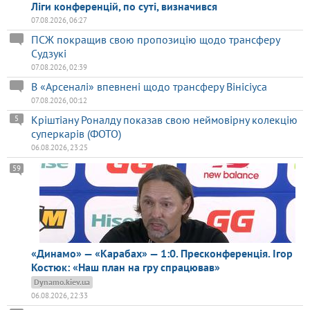
Ліги конференцій, по суті, визначився
07.08.2026, 06:27
ПСЖ покращив свою пропозицію щодо трансферу
Судзукі
07.08.2026, 02:39
В «Арсеналі» впевнені щодо трансферу Вінісіуса
07.08.2026, 00:12
Кріштіану Роналду показав свою неймовірну колекцію
5
суперкарів (ФОТО)
06.08.2026, 23:25
59
«Динамо» — «Карабах» — 1:0. Пресконференція. Ігор
Костюк: «Наш план на гру спрацював»
Dynamo.kiev.ua
06.08.2026, 22:33