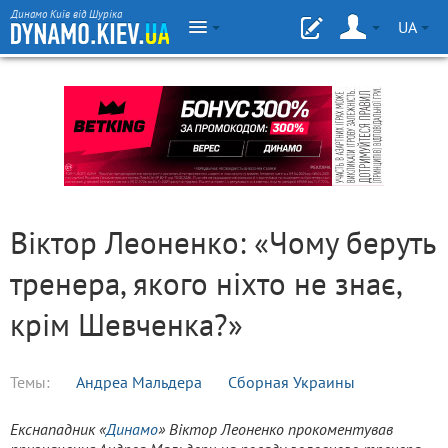
Динамо Київ від Шуріка
UA
Віктор Леоненко: «Чому беруть
тренера, якого ніхто не знає,
крім Шевченка?»
Темы:
Андреа Мальдера
Сборная Украины
Екснападник «
Динамо
» Віктор Леоненко прокоментував