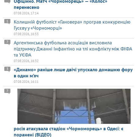
Офіційно. Матч «Чорноморець» — «Колос»
перенесено
07.08.2026, 17:14
Колишній футболіст «Гановера» програв конкуренцію
1
Гусєву у «Чорноморці»
07.08.2026, 16:53
Аргентинська футбольна асоціація висловила
7
підтримку Джанні Інфантіно на тлі конфлікту між ФІФА
та УЄФА
07.08.2026, 16:32
«Динамо» раніше лише двічі упускало домашню фору
3
в один м’яч
07.08.2026, 16:11
7
росія атакувала стадіон «Чорноморець» в Одесі: є
поранені (ВІДЕО)