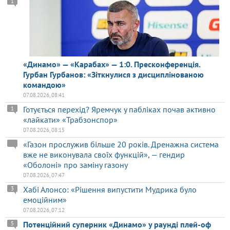
1
«Динамо» — «Карабах» — 1:0. Пресконференція.
Гурбан Гурбанов: «Зіткнулися з дисциплінованою
командою»
07.08.2026, 08:41
Готується перехід? Яремчук у пабліках почав активно
1
«лайкати» «Трабзонспор»
07.08.2026, 08:15
«Газон прослужив більше 20 років. Дренажна система
вже не виконувала своїх функцій», — гендир
«Оболоні» про заміну газону
07.08.2026, 07:47
Хабі Алонсо: «Рішення випустити Мудрика було
3
емоційним»
07.08.2026, 07:12
Потенційний суперник «Динамо» у раунді плей-оф
5