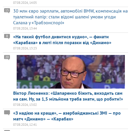
07.08.2026, 14:05
30 млн євро зарплати, автомобілі BMW, компенсація на
15
туалетний папір: стали відомі шалені умови угоди
Салаха у «Трабзонспорі»
07.08.2026, 13:44
«На такий футбол дивитися нудно», — фанати
8
«Карабаха» в люті після поразки від «Динамо»
07.08.2026, 13:23
20
Віктор Леоненко: «Шапаренко біжить, виходить сам
на сам. Ну, за 1,5 мільйона треба знати, що робити!»
07.08.2026, 13:02
«З надією на краще», — азербайджанські ЗМІ — про
матч «Динамо» — «Карабах»
07.08.2026, 12:41