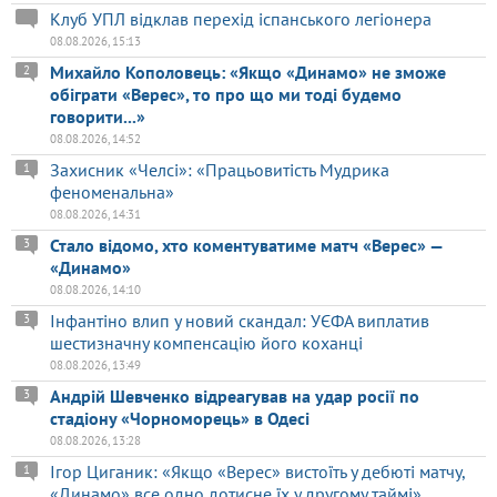
Клуб УПЛ відклав перехід іспанського легіонера
08.08.2026, 15:13
Михайло Кополовець: «Якщо «Динамо» не зможе
2
обіграти «Верес», то про що ми тоді будемо
говорити...»
08.08.2026, 14:52
Захисник «Челсі»: «Працьовитість Мудрика
1
феноменальна»
08.08.2026, 14:31
Стало відомо, хто коментуватиме матч «Верес» —
3
«Динамо»
08.08.2026, 14:10
Інфантіно влип у новий скандал: УЄФА виплатив
3
шестизначну компенсацію його коханці
08.08.2026, 13:49
Андрій Шевченко відреагував на удар росії по
3
стадіону «Чорноморець» в Одесі
08.08.2026, 13:28
Ігор Циганик: «Якщо «Верес» вистоїть у дебюті матчу,
1
«Динамо» все одно дотисне їх у другому таймі»