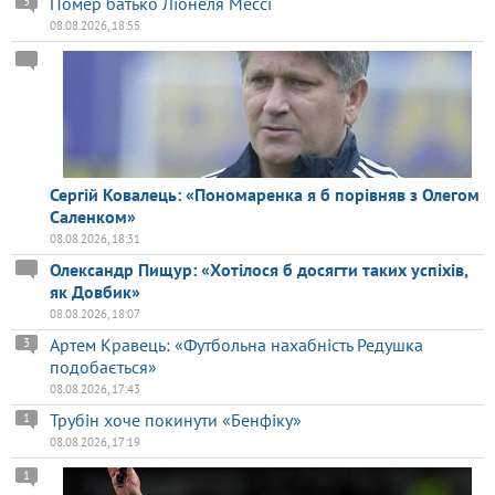
Помер батько Ліонеля Мессі
3
08.08.2026, 18:55
Сергій Ковалець: «Пономаренка я б порівняв з Олегом
Саленком»
08.08.2026, 18:31
Олександр Пищур: «Хотілося б досягти таких успіхів,
як Довбик»
08.08.2026, 18:07
Артем Кравець: «Футбольна нахабність Редушка
3
подобається»
08.08.2026, 17:43
Трубін хоче покинути «Бенфіку»
1
08.08.2026, 17:19
1