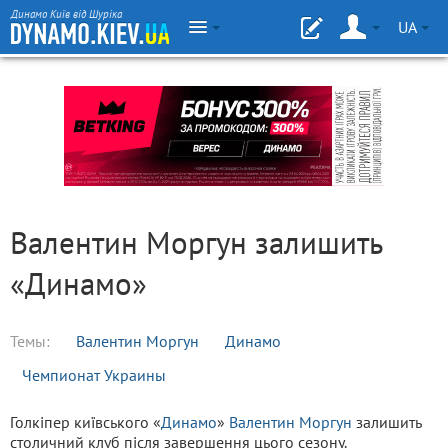
Динамо Київ від Шуріка
UA
Валентин Моргун залишить
«Динамо»
Темы:
Валентин Моргун
Динамо
Чемпионат Украины
Голкіпер київського «
Динамо
»
Валентин Моргун
залишить
столичний клуб після завершення цього сезону.