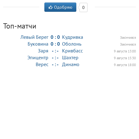
Одобряю
0
Топ-матчи
Левый Берег
0 : 0
Кудривка
Закінчився
Буковина
0 : 0
Оболонь
Закінчився
Заря
- : -
Кривбасс
9 августа 13:00
Эпицентр
- : -
Шахтер
9 августа 15:30
Верес
- : -
Динамо
9 августа 18:00