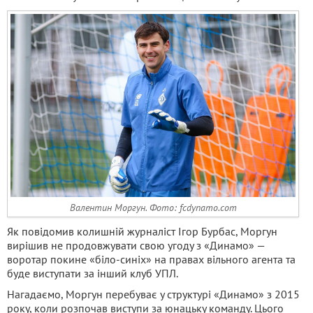
Валентин Моргун. Фото: fcdynamo.com
Як повідомив колишній журналіст Ігор Бурбас, Моргун
вирішив не продовжувати свою угоду з «Динамо» —
воротар покине «біло-синіх» на правах вільного агента та
буде виступати за інший клуб УПЛ.
Нагадаємо, Моргун перебуває у структурі «Динамо» з 2015
року, коли розпочав виступи за юнацьку команду. Цього