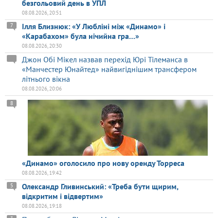
безгольовий день в УПЛ
08.08.2026, 20:51
Ілля Близнюк: «У Любліні між «Динамо» і
7
«Карабахом» була нічийна гра…»
08.08.2026, 20:30
Джон Обі Мікел назвав перехід Юрі Тілеманса в
«Манчестер Юнайтед» найвигіднішим трансфером
літнього вікна
08.08.2026, 20:06
8
«Динамо» оголосило про нову оренду Торреса
08.08.2026, 19:42
Олександр Гливинський: «Треба бути щирим,
5
відкритим і відвертим»
08.08.2026, 19:18