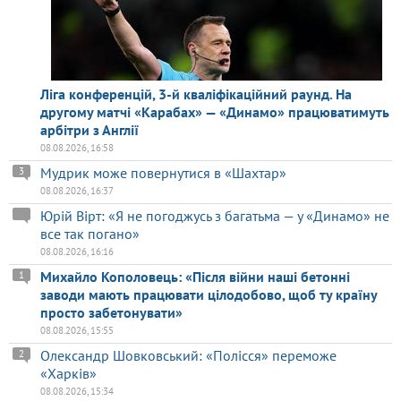
Ліга конференцій, 3-й кваліфікаційний раунд. На
другому матчі «Карабах» — «Динамо» працюватимуть
арбітри з Англії
08.08.2026, 16:58
Мудрик може повернутися в «Шахтар»
3
08.08.2026, 16:37
Юрій Вірт: «Я не погоджусь з багатьма — у «Динамо» не
все так погано»
08.08.2026, 16:16
Михайло Кополовець: «Після війни наші бетонні
1
заводи мають працювати цілодобово, щоб ту країну
просто забетонувати»
08.08.2026, 15:55
Олександр Шовковський: «Полісся» переможе
2
«Харків»
08.08.2026, 15:34