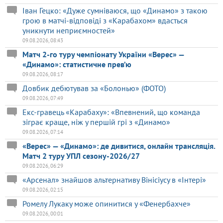
Іван Гецко: «Дуже сумніваюся, що «Динамо» з такою
грою в матчі-відповіді з «Карабахом» вдасться
уникнути неприємностей»
09.08.2026, 08:43
Матч 2-го туру чемпіонату України «Верес» —
«Динамо»: статистичне прев’ю
09.08.2026, 08:17
Довбик дебютував за «Болонью» (ФОТО)
09.08.2026, 07:49
Екс-гравець «Карабаху»: «Впевнений, що команда
зіграє краще, ніж у першій грі з «Динамо»
09.08.2026, 07:14
«Верес» — «Динамо»: де дивитися, онлайн трансляція.
Матч 2 туру УПЛ сезону-2026/27
09.08.2026, 06:29
«Арсенал» знайшов альтернативу Вінісіусу в «Інтері»
09.08.2026, 02:15
Ромелу Лукаку може опинитися у «Фенербахче»
09.08.2026, 00:01