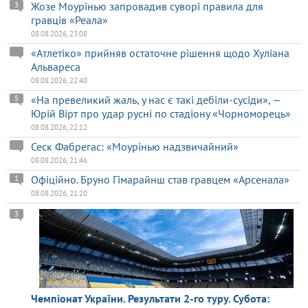
Жозе Моурінью запровадив суворі правила для
3
гравців «Реала»
08.08.2026, 23:08
«Атлетіко» прийняв остаточне рішення щодо Хуліана
Альвареса
08.08.2026, 22:40
«На превеликий жаль, у нас є такі дебіли-сусіди», —
5
Юрій Вірт про удар русні по стадіону «Чорноморець»
08.08.2026, 22:12
Сеск Фабрегас: «Моурінью надзвичайний»
08.08.2026, 21:46
Офіційно. Бруно Гімарайнш став гравцем «Арсенала»
1
08.08.2026, 21:20
3
Чемпіонат України. Результати 2-го туру. Субота: