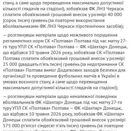
стану, а саме щодо перевищення максимально допустимої
кількості глядачів на стадіоні), зобов’язав ФК ЛНЗ Черкаси
сплатити обов’язковий грошовий внесок у розмірі 40 000
(сорок тисяч) гривень (за повторне використання
вболівальниками ФК ЛНЗ Черкаси піротехнічних засобів);
— розглянувши матеріали щодо можливого порушення
регламентних норм СК «Полтава» Полтава під час матчу 27-
го туру УПЛ СК «Полтава» Полтава — ФК «Шахтар» Донецьк,
що відбувся 10 травня 2026 року, зобов’язав СК «Полтава»
Полтава сплатити обов’язковий грошовий внесок у розмірі
25 000 (двадцять пʼять тисяч) гривень (за недотримання СК
«Полтава» Полтава вимог Додаткових заходів безпеки для
організації та проведення футбольних матчів в Україні в
умовах воєнного стану, а саме щодо перевищення
максимально допустимої кількості глядачів на стадіоні);
— розглянувши матеріали щодо неналежної поведінки
вболівальників ФК «Шахтар» Донецьк під час матчу 27-го
туру УПЛ СК «Полтава» Полтава — ФК «Шахтар» Донецьк,
що відбувся 10 травня 2026 року, зобов’язав ФК «Шахтар»
Донецьк сплатити обов’язковий грошовий внесок у розмірі
575 000 (пʼятсот сімдесят пʼять тисяч) гривень (за повторне