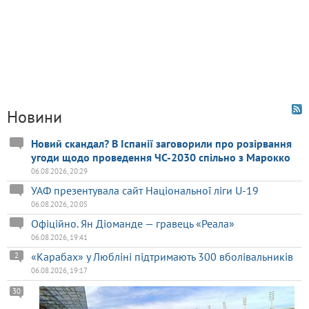
Новини
Новий скандал? В Іспанії заговорили про розірвання
угоди щодо проведення ЧС-2030 спільно з Марокко
06.08.2026, 20:29
УАФ презентувала сайт Національної ліги U-19
06.08.2026, 20:05
Офіційно. Ян Діоманде — гравець «Реала»
06.08.2026, 19:41
«Карабах» у Любліні підтримають 300 вболівальників
2
06.08.2026, 19:17
30