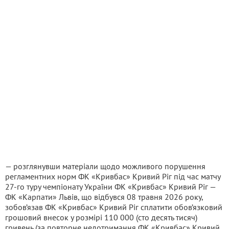
— розглянувши матеріали щодо можливого порушення
регламентних норм ФК «Кривбас» Кривий Ріг під час матчу
27-го туру чемпіонату України ФК «Кривбас» Кривий Ріг —
ФК «Карпати» Львів, що відбувся 08 травня 2026 року,
зобов’язав ФК «Кривбас» Кривий Ріг сплатити обов’язковий
грошовий внесок у розмірі 110 000 (сто десять тисяч)
гривень (за повторне недотримання ФК «Кривбас» Кривий