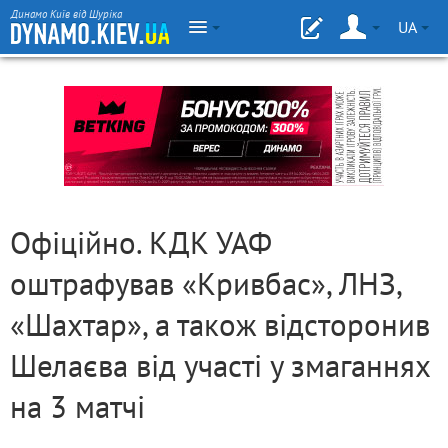
Динамо Київ від Шуріка
UA
Офіційно. КДК УАФ
оштрафував «Кривбас», ЛНЗ,
«Шахтар», а також відсторонив
Шелаєва від участі у змаганнях
на 3 матчі