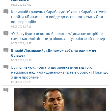
06.08.2026, 17:42
Колишній гравець «Карабаху»: «Якщо «Карабах» зуміє
пройти «Динамо», то вийде до основного етапу Ліги
конференцій»
06.08.2026, 17:18
«У Баку буде спекотно й волого. «Динамо» потрібно
2
саме сьогодні зіграти успішно», — український тренер
06.08.2026, 16:57
Віталій Лисицький: «Динамо» заб’є на один м’яч
3
більше»
06.08.2026, 16:36
Ілля Близнюк: «Багато що залежатиме від того,
наскільки надійно «Динамо» зіграє в обороні. Поки що
з цим проблеми»
06.08.2026, 16:15
3