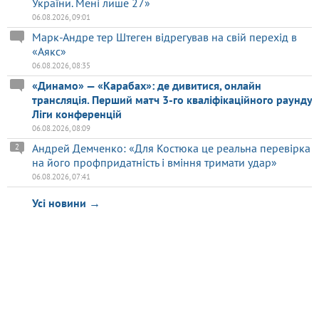
України. Мені лише 27»
06.08.2026, 09:01
Марк-Андре тер Штеген відрегував на свій перехід в
«Аякс»
06.08.2026, 08:35
«Динамо» — «Карабах»: де дивитися, онлайн
трансляція. Перший матч 3-го кваліфікаційного раунду
Ліги конференцій
06.08.2026, 08:09
Андрей Демченко: «Для Костюка це реальна перевірка
2
на його профпридатність і вміння тримати удар»
06.08.2026, 07:41
Усі новини →