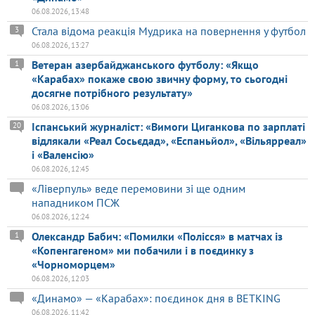
06.08.2026, 13:48
Стала відома реакція Мудрика на повернення у футбол
3
06.08.2026, 13:27
Ветеран азербайджанського футболу: «Якщо
1
«Карабах» покаже свою звичну форму, то сьогодні
досягне потрібного результату»
06.08.2026, 13:06
Іспанський журналіст: «Вимоги Циганкова по зарплаті
20
відлякали «Реал Сосьєдад», «Еспаньйол», «Вільярреал»
і «Валенсію»
06.08.2026, 12:45
«Ліверпуль» веде перемовини зі ще одним
нападником ПСЖ
06.08.2026, 12:24
Олександр Бабич: «Помилки «Полісся» в матчах із
1
«Копенгагеном» ми побачили і в поєдинку з
«Чорноморцем»
06.08.2026, 12:03
«Динамо» — «Карабах»: поєдинок дня в BETKING
06.08.2026, 11:42