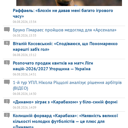
Раффаель: «Блохін не давав мені багато ігрового
часу»
06.08.2026, 15:54
Бруно Гімараес пройшов медогляд для «Арсенала»
06.08.2026, 15:33
Віталій Косовський: «Сподіваюся, що Пономаренко
9
нарешті заб’є гол»
06.08.2026, 15:12
Розпочато продаж квитків на матч Ліги
1
націй-2026/2027 Угорщина — Україна
06.08.2026, 14:51
1-й тур УПЛ. Нікола Ріццолі аналізує рішення арбітрів
(ВІДЕО)
06.08.2026, 14:30
«Динамо» зіграє з «Карабахом» у біло-синій формі
2
06.08.2026, 14:09
Колишній форвард «Карабаха»: «Наявність великої
2
кількості молодих футболістів — це плюс для
«Динамо»