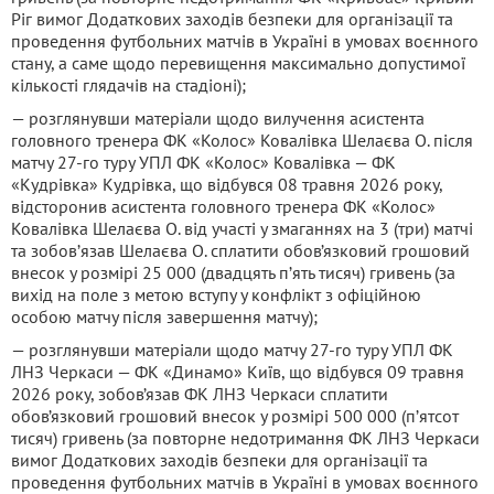
Ріг вимог Додаткових заходів безпеки для організації та
проведення футбольних матчів в Україні в умовах воєнного
стану, а саме щодо перевищення максимально допустимої
кількості глядачів на стадіоні);
— розглянувши матеріали щодо вилучення асистента
головного тренера ФК «Колос» Ковалівка Шелаєва О. після
матчу 27-го туру УПЛ ФК «Колос» Ковалівка — ФК
«Кудрівка» Кудрівка, що відбувся 08 травня 2026 року,
відсторонив асистента головного тренера ФК «Колос»
Ковалівка Шелаєва О. від участі у змаганнях на 3 (три) матчі
та зобовʼязав Шелаєва О. сплатити обов’язковий грошовий
внесок у розмірі 25 000 (двадцять пʼять тисяч) гривень (за
вихід на поле з метою вступу у конфлікт з офіційною
особою матчу після завершення матчу);
— розглянувши матеріали щодо матчу 27-го туру УПЛ ФК
ЛНЗ Черкаси — ФК «Динамо» Київ, що відбувся 09 травня
2026 року, зобов’язав ФК ЛНЗ Черкаси сплатити
обов’язковий грошовий внесок у розмірі 500 000 (пʼятсот
тисяч) гривень (за повторне недотримання ФК ЛНЗ Черкаси
вимог Додаткових заходів безпеки для організації та
проведення футбольних матчів в Україні в умовах воєнного