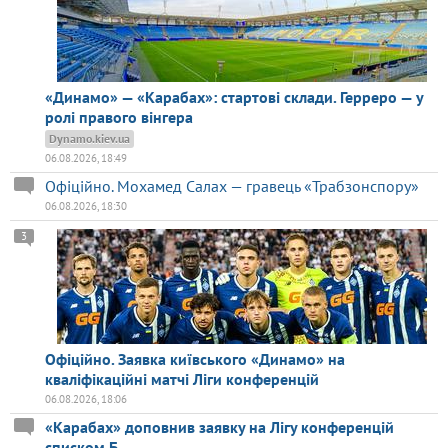
«Динамо» — «Карабах»: стартові склади. Герреро — у
ролі правого вінгера
Dynamo.kiev.ua
06.08.2026, 18:49
Офіційно. Мохамед Салах — гравець «Трабзонспору»
06.08.2026, 18:30
3
Офіційно. Заявка київського «Динамо» на
кваліфікаційні матчі Ліги конференцій
06.08.2026, 18:06
«Карабах» доповнив заявку на Лігу конференцій
списком Б