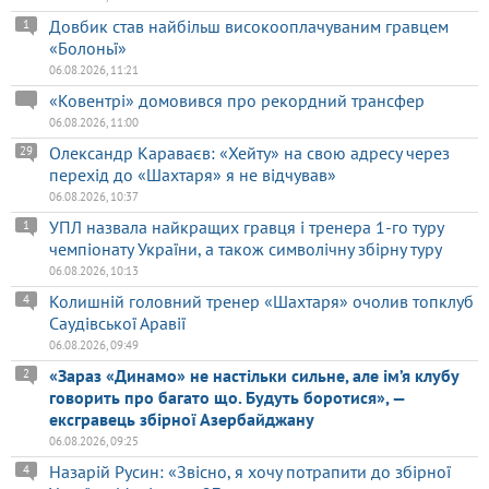
Довбик став найбільш високооплачуваним гравцем
1
«Болоньї»
06.08.2026, 11:21
«Ковентрі» домовився про рекордний трансфер
06.08.2026, 11:00
Олександр Караваєв: «Хейту» на свою адресу через
29
перехід до «Шахтаря» я не відчував»
06.08.2026, 10:37
УПЛ назвала найкращих гравця і тренера 1-го туру
1
чемпіонату України, а також символічну збірну туру
06.08.2026, 10:13
Колишній головний тренер «Шахтаря» очолив топклуб
4
Саудівської Аравії
06.08.2026, 09:49
«Зараз «Динамо» не настільки сильне, але ім’я клубу
2
говорить про багато що. Будуть боротися», —
ексгравець збірної Азербайджану
06.08.2026, 09:25
Назарій Русин: «Звісно, я хочу потрапити до збірної
4