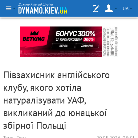
Динамо Київ від Шуріка
UA
Півзахисник англійського
клубу, якого хотіла
натуралізувати УАФ,
викликаний до юнацької
збірної Польщі
Теми
Теги
20.05.2026, 08:31