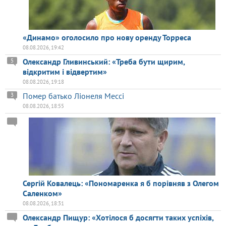
«Динамо» оголосило про нову оренду Торреса
08.08.2026, 19:42
Олександр Гливинський: «Треба бути щирим,
5
відкритим і відвертим»
08.08.2026, 19:18
Помер батько Ліонеля Мессі
3
08.08.2026, 18:55
Сергій Ковалець: «Пономаренка я б порівняв з Олегом
Саленком»
08.08.2026, 18:31
Олександр Пищур: «Хотілося б досягти таких успіхів,