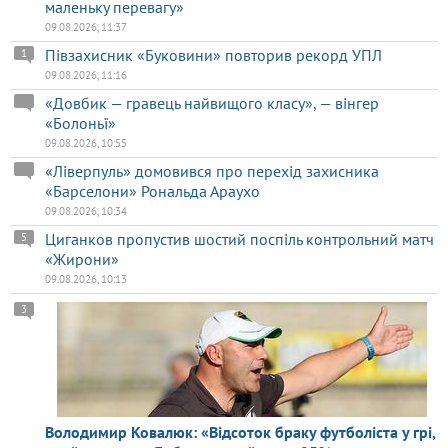
маленьку перевагу»
09.08.2026, 11:37
Півзахисник «Буковини» повторив рекорд УПЛ
1
09.08.2026, 11:16
«Довбик — гравець найвищого класу», — вінгер
«Болоньї»
09.08.2026, 10:55
«Ліверпуль» домовився про перехід захисника
«Барселони» Рональда Араухо
09.08.2026, 10:34
Циганков пропустив шостий поспіль контрольний матч
5
«Жирони»
09.08.2026, 10:13
3
Володимир Ковалюк: «Відсоток браку футболіста у грі,