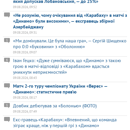
який допускав Лобановський, — до 25%»
09.08.2026, 09:52
«Не розумію, чому очікування від «Карабаху» в матчі з
«Динамо» були високими», — ексгравець збірної
Азербайджану
09.08.2026, 09:31
«Ми домінували. Це була наша гра», — Сергій Шищенко
1
про 0:0 «Буковини» з «Оболонню»
09.08.2026, 09:07
Іван Гецко: «Дуже сумніваюся, що «Динамо» з такою
6
грою в матчі-відповіді з «Карабахом» вдасться
уникнути неприємностей»
09.08.2026, 08:43
Матч 2-го туру чемпіонату України «Верес» —
«Динамо»: статистичне прев’ю
09.08.2026, 08:17
Довбик дебютував за «Болонью» (ФОТО)
1
09.08.2026, 07:49
Екс-гравець «Карабаху»: «Впевнений, що команда
зіграє краще, ніж у першій грі з «Динамо»