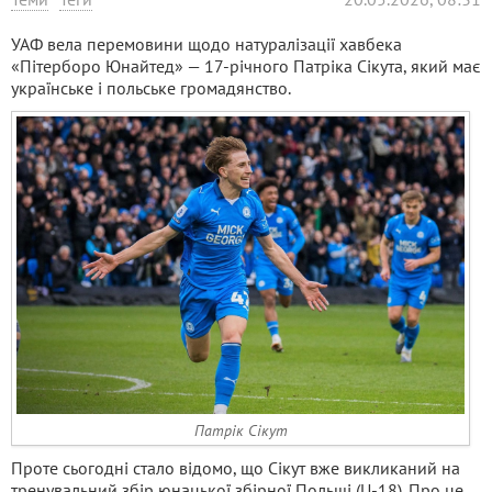
УАФ вела перемовини щодо натуралізації хавбека
«Пітерборо Юнайтед» — 17-річного Патріка Сікута, який має
українське і польське громадянство.
Патрік Сікут
Проте сьогодні стало відомо, що Сікут вже викликаний на
тренувальний збір юнацької збірної Польщі (U-18). Про це