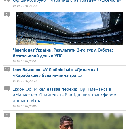
Офіційно. Бруно Гімарайнш став гравцем «Арсенала»
08.08.2026, 21:20
3
Чемпіонат України. Результати 2-го туру. Субота:
безгольовий день в УПЛ
08.08.2026, 20:51
Ілля Близнюк: «У Любліні між «Динамо» і
10
«Карабахом» була нічийна гра…»
08.08.2026, 20:30
Джон Обі Мікел назвав перехід Юрі Тілеманса в
«Манчестер Юнайтед» найвигіднішим трансфером
літнього вікна
08.08.2026, 20:06
9