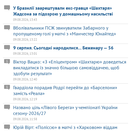
У Бразилії заарештували екс-гравця «Шахтаря»
Жадсона за підозрою у домашньому насильстві
09.08.2026, 13:43
Вболівальники ПСЖ звинуватили Забарного у
пропущеному голі у матчі з «Манчестер Юнайтед»
09.08.2026, 13:22
9 серпня. Сьогодні народилися... Беженару — 56
09.08.2026, 13:01
Віктор Вацко: «З «Епіцентром» «Шахтарю» доведеться
1
викладатися із значно більшою самовіддачею, щоб
здобути результат»
09.08.2026, 12:40
Гвардіола порадив Родрі перейти до «Барселони»
1
замість «Реала»
09.08.2026, 12:19
Названо ціль «Лівого Берега» у чемпіонаті України
сезону-2026/27
09.08.2026, 11:58
Юрій Вірт: «Поліссю» в матчі з «Харковом» віддам