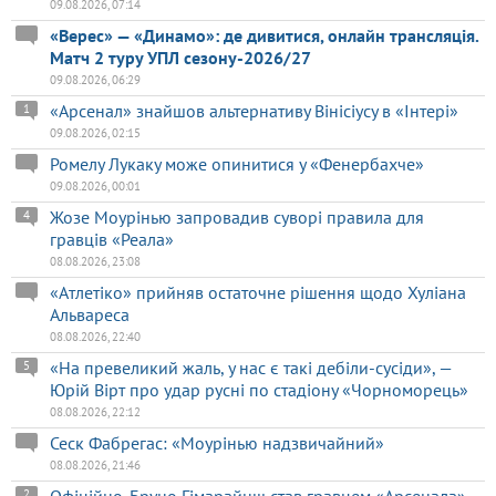
09.08.2026, 07:14
«Верес» — «Динамо»: де дивитися, онлайн трансляція.
Матч 2 туру УПЛ сезону-2026/27
09.08.2026, 06:29
«Арсенал» знайшов альтернативу Вінісіусу в «Інтері»
1
09.08.2026, 02:15
Ромелу Лукаку може опинитися у «Фенербахче»
09.08.2026, 00:01
Жозе Моурінью запровадив суворі правила для
4
гравців «Реала»
08.08.2026, 23:08
«Атлетіко» прийняв остаточне рішення щодо Хуліана
Альвареса
08.08.2026, 22:40
«На превеликий жаль, у нас є такі дебіли-сусіди», —
5
Юрій Вірт про удар русні по стадіону «Чорноморець»
08.08.2026, 22:12
Сеск Фабрегас: «Моурінью надзвичайний»
08.08.2026, 21:46
2