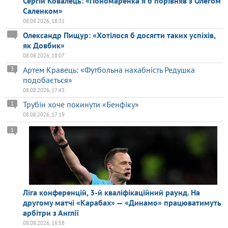
Сергій Ковалець: «Пономаренка я б порівняв з Олегом
Саленком»
08.08.2026, 18:31
Олександр Пищур: «Хотілося б досягти таких успіхів,
як Довбик»
08.08.2026, 18:07
Артем Кравець: «Футбольна нахабність Редушка
3
подобається»
08.08.2026, 17:43
Трубін хоче покинути «Бенфіку»
1
08.08.2026, 17:19
1
Ліга конференцій, 3-й кваліфікаційний раунд. На
другому матчі «Карабах» — «Динамо» працюватимуть
арбітри з Англії
08.08.2026, 16:58