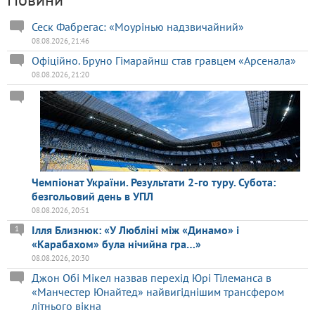
Сеск Фабрегас: «Моурінью надзвичайний»
08.08.2026, 21:46
Офіційно. Бруно Гімарайнш став гравцем «Арсенала»
08.08.2026, 21:20
Чемпіонат України. Результати 2-го туру. Субота:
безгольовий день в УПЛ
08.08.2026, 20:51
Ілля Близнюк: «У Любліні між «Динамо» і
1
«Карабахом» була нічийна гра…»
08.08.2026, 20:30
Джон Обі Мікел назвав перехід Юрі Тілеманса в
«Манчестер Юнайтед» найвигіднішим трансфером
літнього вікна