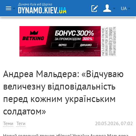
Динамо Київ від Шуріка
UA
Андреа Мальдера: «Відчуваю
величезну відповідальність
перед кожним українським
солдатом»
Теми
Теги
20.05.2026, 07:02
Новий головний тренер збірної України Андреа Мальдера