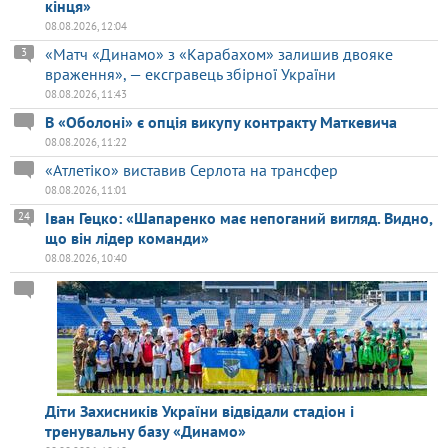
кінця»
08.08.2026, 12:04
«Матч «Динамо» з «Карабахом» залишив двояке
3
враження», — ексгравець збірної України
08.08.2026, 11:43
В «Оболоні» є опція викупу контракту Маткевича
08.08.2026, 11:22
«Атлетіко» виставив Серлота на трансфер
08.08.2026, 11:01
Іван Гецко: «Шапаренко має непоганий вигляд. Видно,
24
що він лідер команди»
08.08.2026, 10:40
Діти Захисників України відвідали стадіон і
тренувальну базу «Динамо»