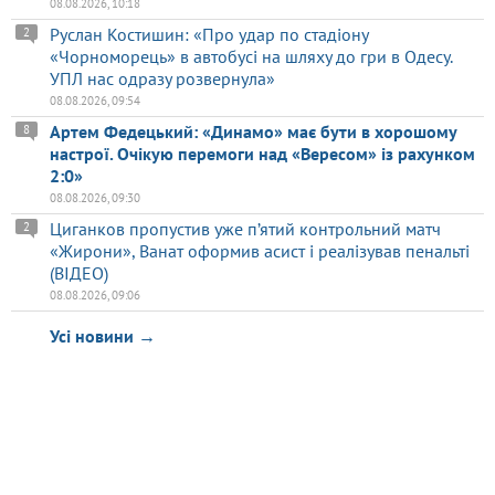
08.08.2026, 10:18
Руслан Костишин: «Про удар по стадіону
2
«Чорноморець» в автобусі на шляху до гри в Одесу.
УПЛ нас одразу розвернула»
08.08.2026, 09:54
Артем Федецький: «Динамо» має бути в хорошому
8
настрої. Очікую перемоги над «Вересом» із рахунком
2:0»
08.08.2026, 09:30
Циганков пропустив уже п’ятий контрольний матч
2
«Жирони», Ванат оформив асист і реалізував пенальті
(ВІДЕО)
08.08.2026, 09:06
Усі новини →