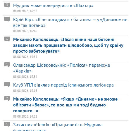
Мудрик може повернутися в «Шахтар»
3
08.08.2026, 16:37
Юрій Вірт: «Я не погоджусь з багатьма — у «Динамо» не
все так погано»
08.08.2026, 16:16
Михайло Кополовець: «Після війни наші бетонні
1
заводи мають працювати цілодобово, щоб ту країну
просто забетонувати»
08.08.2026, 15:55
Олександр Шовковський: «Полісся» переможе
1
«Харків»
08.08.2026, 15:34
Клуб УПЛ відклав перехід іспанського легіонера
08.08.2026, 15:13
Михайло Кополовець: «Якщо «Динамо» не зможе
2
обіграти «Верес», то про що ми тоді будемо
говорити...»
08.08.2026, 14:52
Захисник «Челсі»: «Працьовитість Мудрика
1
феноменальна»