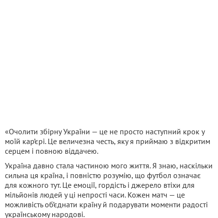
«Очолити збірну України — це не просто наступний крок у
моїй кар’єрі. Це величезна честь, яку я приймаю з відкритим
серцем і повною віддачею.
Україна давно стала частиною мого життя. Я знаю, наскільки
сильна ця країна, і повністю розумію, що футбол означає
для кожного тут. Це емоції, гордість і джерело втіхи для
мільйонів людей у ці непрості часи. Кожен матч — це
можливість об’єднати країну й подарувати моменти радості
українському народові.