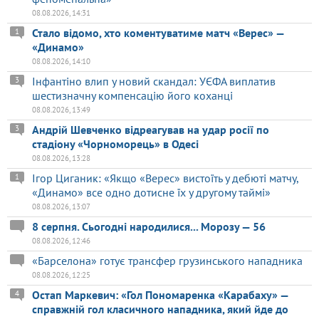
08.08.2026, 14:31
Стало відомо, хто коментуватиме матч «Верес» —
1
«Динамо»
08.08.2026, 14:10
Інфантіно влип у новий скандал: УЄФА виплатив
3
шестизначну компенсацію його коханці
08.08.2026, 13:49
Андрій Шевченко відреагував на удар росії по
3
стадіону «Чорноморець» в Одесі
08.08.2026, 13:28
Ігор Циганик: «Якщо «Верес» вистоїть у дебюті матчу,
1
«Динамо» все одно дотисне їх у другому таймі»
08.08.2026, 13:07
8 серпня. Сьогодні народилися... Морозу — 56
08.08.2026, 12:46
«Барселона» готує трансфер грузинського нападника
08.08.2026, 12:25
Остап Маркевич: «Гол Пономаренка «Карабаху» —
4
справжній гол класичного нападника, який йде до