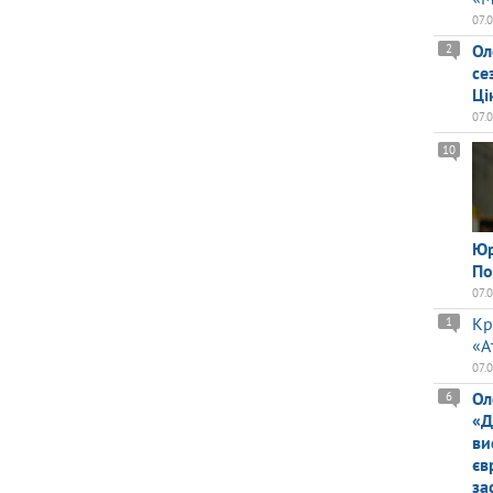
07.
Ол
2
се
Ці
07.
10
Юр
По
07.
Кр
1
«А
07.
Ол
6
«Д
ви
єв
за