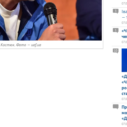
07.
Ів
3
— 
07.
«Ч
1
че
07.
 Костюк. Фото — uaf.ua
10
«Д
«Ч
ро
ст
07.
Пр
мо
«Д
07.