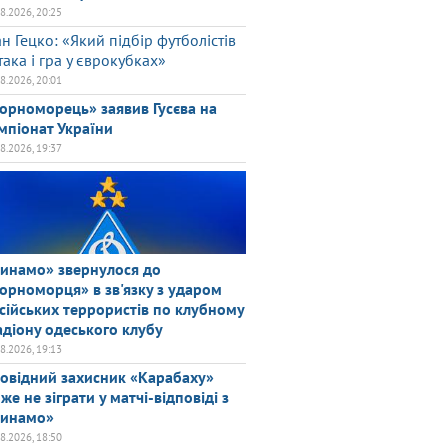
08.2026, 20:25
ан Гецко: «Який підбір футболістів
така і гра у єврокубках»
08.2026, 20:01
орноморець» заявив Гусєва на
мпіонат України
08.2026, 19:37
инамо» звернулося до
орноморця» в зв'язку з ударом
сійських террористів по клубному
адіону одеського клубу
08.2026, 19:13
овідний захисник «Карабаху»
же не зіграти у матчі-відповіді з
инамо»
08.2026, 18:50