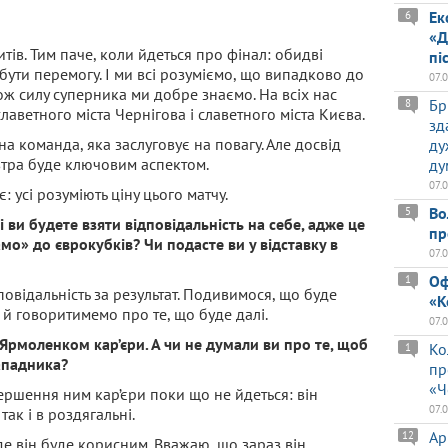
Ек
6
«Д
ів. Тим паче, коли йдеться про фінал: обидві
пі
ути перемогу. І ми всі розуміємо, що випадково до
07.
ож силу суперника ми добре знаємо. На всіх нас
Бр
8
лаветного міста Чернігова і славетного міста Києва.
зд
на команда, яка заслуговує на повагу. Але досвід
ду
втра буде ключовим аспектом.
ду
07.
 усі розуміють ціну цього матчу.
Во
5
ві ви будете взяти відповідальність на себе, адже це
пр
» до єврокубків? Чи подасте ви у відставку в
07.
Оф
1
овідальність за результат. Подивимося, що буде
«К
ді й говоритимемо про те, що буде далі.
07.
рмоленком кар’єри. А чи не думали ви про те, щоб
Ко
1
ападника?
пр
«Ч
вершення ним кар’єри поки що не йдеться: він
07.
так і в роздягальні.
Ар
12
де він буде корисним. Вважаю, що зараз він