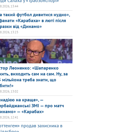
оди Салаха у «Трабзонспорі»
08.2026, 13:44
а такий футбол дивитися нудно»,
фанати «Карабаха» в люті після
разки від «Динамо»
08.2026, 13:23
ктор Леоненко: «Шапаренко
жить, виходить сам на сам. Ну, за
5 мільйона треба знати, що
бити!»
08.2026, 13:02
 надією на краще», —
ербайджанські ЗМІ — про матч
инамо» — «Карабах»
08.2026, 12:41
оттенгем» продав захисника в
ідлсбро»