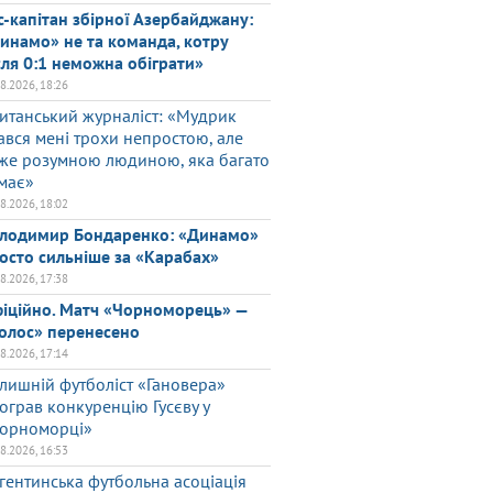
с-капітан збірної Азербайджану:
инамо» не та команда, котру
сля 0:1 неможна обіграти»
08.2026, 18:26
итанський журналіст: «Мудрик
ався мені трохи непростою, але
же розумною людиною, яка багато
має»
08.2026, 18:02
лодимир Бондаренко: «Динамо»
осто сильніше за «Карабах»
08.2026, 17:38
іційно. Матч «Чорноморець» —
олос» перенесено
08.2026, 17:14
лишній футболіст «Гановера»
ограв конкуренцію Гусєву у
орноморці»
08.2026, 16:53
гентинська футбольна асоціація