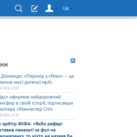
UA
ни
 Діоманде: «Перехід у «Реал» — це
ілення моєї дитячої мрії»
08.2026, 23:03
ідс» оформив найдорожчий
ансфер в своїй історії, підписавши
лкіпера «Манчестер Сіті»
08.2026, 22:35
с-арбітр ФІФА: «Якби рефері
ставив пенальті за фол на
номаренку, то ніхто не назвав би