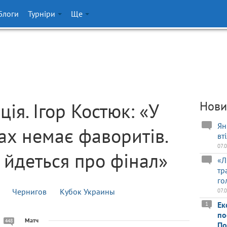
Блоги
Турніри
Ще
я. Ігор Костюк: «У
Нови
Ян
ах немає фаворитів.
вт
07.
 йдеться про фінал»
«Л
тр
го
Чернигов
Кубок Украины
07.
Ек
1
по
Матч
448
По