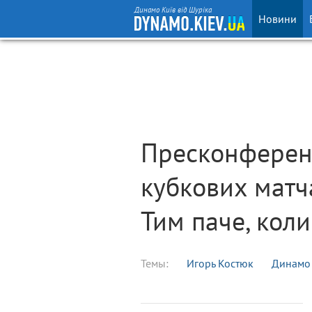
Динамо Київ від Шуріка
Новини
Пресконференці
кубкових матч
Тим паче, коли
Темы:
Игорь Костюк
Динамо