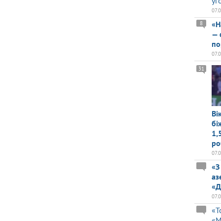
уг
07.
«Н
8
— 
по
07.
31
Ві
бі
1,
ро
07.
«З
аз
«Д
07.
«Т
«М