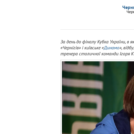
Черн
Чер
За день до фіналу Кубка України, в я
«Чернігів» і київське «
Динамо
», від
тренера столичної команди Ігоря 