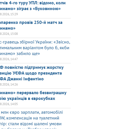
тчів 4-го туру УПЛ: відомо, коли
инамо» зіграє з «Буковиною»
08.2026, 15:29
паренко провів 250-й матч за
инамо»
08.2026, 15:08
с-гравець збірної України: «Звісно,
тимальним варіантом було б, якби
инамо» забило ще»
08.2026, 14:47
Ф повністю підтримує жорстку
зицію УЄФА щодо президента
ФА Джанні Інфантіно
08.2026, 14:26
инамо» перервало безвиграшну
рію українців в єврокубках
08.2026, 14:05
 млн євро зарплати, автомобілі
W, компенсація на туалетний
пір: стали відомі шалені умови