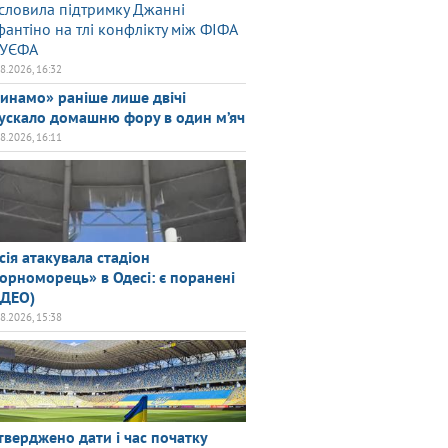
словила підтримку Джанні
фантіно на тлі конфлікту між ФІФА
 УЄФА
08.2026, 16:32
инамо» раніше лише двічі
ускало домашню фору в один м’яч
08.2026, 16:11
сія атакувала стадіон
орноморець» в Одесі: є поранені
ІДЕО)
08.2026, 15:38
тверджено дати і час початку