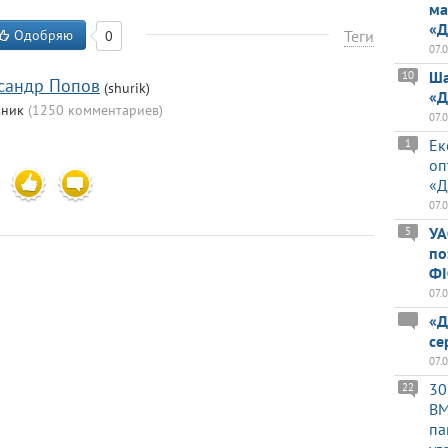
ма
«Д
Одобряю
Теги
0
07.
Ша
10
сандр Попов
(shurik)
«Д
вник
(1250 комментариев)
07.
Ек
1
5
оп
«Д
07.
УА
5
по
ФІ
07.
«Д
се
07.
30
22
BM
па