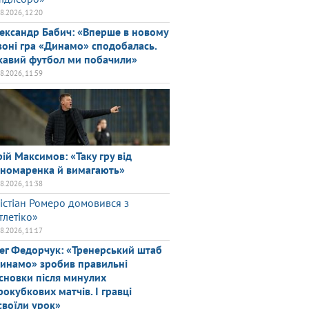
08.2026, 12:20
ександр Бабич: «Вперше в новому
зоні гра «Динамо» сподобалась.
кавий футбол ми побачили»
08.2026, 11:59
ій Максимов: «Таку гру від
номаренка й вимагають»
08.2026, 11:38
істіан Ромеро домовився з
тлетіко»
08.2026, 11:17
ег Федорчук: «Тренерський штаб
инамо» зробив правильні
сновки після минулих
рокубкових матчів. І гравці
своїли урок»