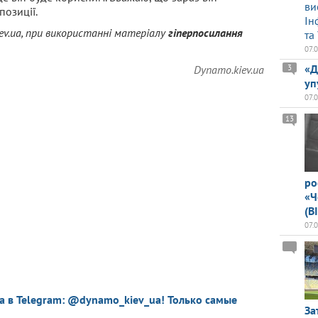
ви
позиції.
Ін
v.ua, при використанні матеріалу
гіперпосилання
та
07.
«Д
3
Dynamo.kiev.ua
уп
07.
13
ро
«Ч
(В
07.
a в Telegram: @dynamo_kiev_ua! Только самые
За