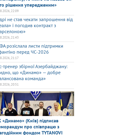
го рішення упередженим»
08.2026, 22:09
дрі не став чекати запрошення від
еала» і погодив контракт з
арселоною»
08.2026, 21:43
ФА розіслала листи підтримки
фантіно перед ЧС-2026
08.2026, 21:17
с-тренер збірної Азербайджану:
идно, що «Динамо» — добре
алансована команда»
08.2026, 20:51
 «Динамо» (Київ) підписав
морандум про співпрацю з
агодійним фондом TYTANOVI