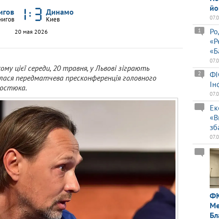
йо
игов
Динамо
07.
нигов
Киев
Ро
1
20 мая 2026
«Р
«Б
07.
кому цієї середи, 20 травня, у Львові зіграють
ФІ
2
булася передматчева пресконференція головного
Ін
Костюка.
07.
Ек
«В
зб
07.
ФК
Ме
Бл