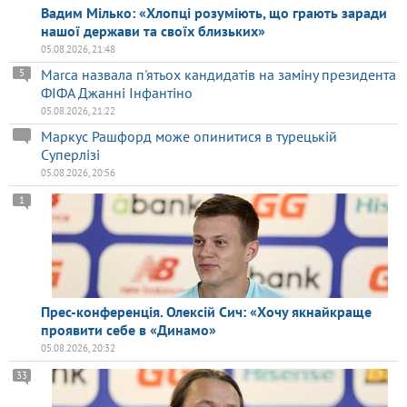
Вадим Мілько: «Хлопці розуміють, що грають заради
нашої держави та своїх близьких»
05.08.2026, 21:48
Marca назвала п'ятьох кандидатів на заміну президента
5
ФІФА Джанні Інфантіно
05.08.2026, 21:22
Маркус Рашфорд може опинитися в турецькій
Суперлізі
05.08.2026, 20:56
1
Прес-конференція. Олексій Сич: «Хочу якнайкраще
проявити себе в «Динамо»
05.08.2026, 20:32
33