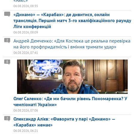
06.08.2026, 08:35
«Динамо» — «Карабах»: де дивитися, онлайн
трансляція. Перший матч 3-го кваліфікаційного раунду
Ліги конференцій
06.08.2026, 08:09
Андрей Демченко: «Для Костюка це реальна перевірка
2
на його профпридатність і вміння тримати удар»
06.08.2026, 07:41
8
Олег Саленко: «Де ми бачили рівень Пономаренка? У
чемпіонаті України»
06.08.2026, 07:06
Олександр Алієв: «Фаворита у парі «Динамо» —
2
«Карабах» немає»
06.08.2026, 06:21