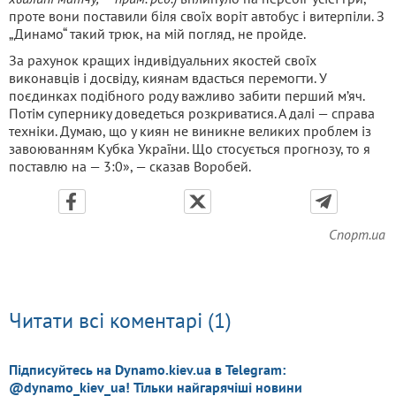
проте вони поставили біля своїх воріт автобус і витерпіли. З
„Динамо“ такий трюк, на мій погляд, не пройде.
За рахунок кращих індивідуальних якостей своїх
виконавців і досвіду, киянам вдасться перемогти. У
поєдинках подібного роду важливо забити перший м’яч.
Потім супернику доведеться розкриватися. А далі — справа
техніки. Думаю, що у киян не виникне великих проблем із
завоюванням Кубка України. Що стосується прогнозу, то я
поставлю на — 3:0», — сказав Воробей.
Спорт.ua
Читати всі коментарі (1)
Підписуйтесь на Dynamo.kiev.ua в Telegram:
@dynamo_kiev_ua! Тільки найгарячіші новини