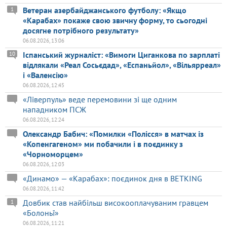
Ветеран азербайджанського футболу: «Якщо
1
«Карабах» покаже свою звичну форму, то сьогодні
досягне потрібного результату»
06.08.2026, 13:06
Іспанський журналіст: «Вимоги Циганкова по зарплаті
10
відлякали «Реал Сосьєдад», «Еспаньйол», «Вільярреал»
і «Валенсію»
06.08.2026, 12:45
«Ліверпуль» веде перемовини зі ще одним
нападником ПСЖ
06.08.2026, 12:24
Олександр Бабич: «Помилки «Полісся» в матчах із
«Копенгагеном» ми побачили і в поєдинку з
«Чорноморцем»
06.08.2026, 12:03
«Динамо» — «Карабах»: поєдинок дня в BETKING
06.08.2026, 11:42
Довбик став найбільш високооплачуваним гравцем
1
«Болоньї»
06.08.2026, 11:21