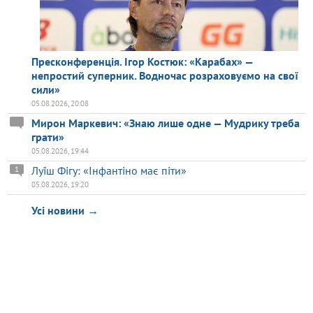
Пресконференція. Ігор Костюк: «Карабах» —
непростий суперник. Водночас розраховуємо на свої
сили»
05.08.2026, 20:08
Мирон Маркевич: «Знаю лише одне — Мудрику треба
грати»
05.08.2026, 19:44
Луїш Фігу: «Інфантіно має піти»
1
05.08.2026, 19:20
Усі новини →