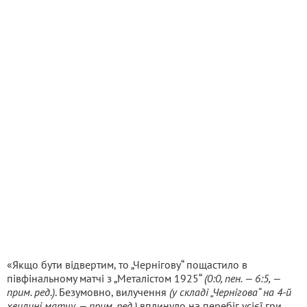
«Якщо бути відвертим, то „Чернігову“ пощастило в
півфінальному матчі з „Металістом 1925“
(0:0, пен. — 6:5, —
прим. ред.)
. Безумовно, вилучення
(у складі „Чернігова“ на 4-й
хвилині матчу, — прим. ред.)
вплинуло на перебіг усієї гри,