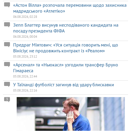
«Астон Вілла» розпочала перемовини щодо захисника
мадридського «Атлетіко»
06.08.2026, 02:28
Зепп Блаттер висунув несподіваного кандидата на
посаду президента ФІФА
06.08.2026, 00:04
Предраг Міятович: «Уся ситуація говорить мені, що
Вінісіус не продовжить контракт із «Реалом»
05.08.2026, 23:12
«Арсенал» та «Ньюкасл» узгодили трансфер Бруно
Гімараеса
05.08.2026, 22:44
У Таїланді футболіст загинув від удару блискавки
05.08.2026, 22:16
3