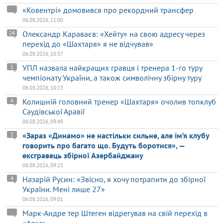
«Ковентрі» домовився про рекордний трансфер
06.08.2026, 11:00
Олександр Караваєв: «Хейту» на свою адресу через
24
перехід до «Шахтаря» я не відчував»
06.08.2026, 10:37
УПЛ назвала найкращих гравця і тренера 1-го туру
1
чемпіонату України, а також символічну збірну туру
06.08.2026, 10:13
Колишній головний тренер «Шахтаря» очолив топклуб
4
Саудівської Аравії
06.08.2026, 09:49
«Зараз «Динамо» не настільки сильне, але ім’я клубу
2
говорить про багато що. Будуть боротися», —
ексгравець збірної Азербайджану
06.08.2026, 09:25
Назарій Русин: «Звісно, я хочу потрапити до збірної
4
України. Мені лише 27»
06.08.2026, 09:01
Марк-Андре тер Штеген відрегував на свій перехід в
«Аякс»