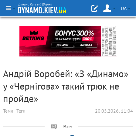
Динамо Київ від Шуріка
UA
Андрій Воробей: «З «Динамо»
у «Чернігова» такий трюк не
пройде»
Теми
Теги
20.05.2026, 11:04
Матч
448