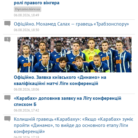
ролі правого вінгера
Dynamo.kiev.ua
06.08.2026, 18:49
Офіційно. Мохамед Салах — гравець «Трабзонспору»
06.08.2026, 18:30
3
Офіційно. Заявка київського «Динамо» на
кваліфікаційні матчі Ліги конференцій
06.08.2026, 18:06
«Карабах» доповнив заявку на Лігу конференцій
списком Б
06.08.2026, 17:42
Колишній гравець «Карабаху»: «Якщо «Карабах» зуміє
пройти «Динамо», то вийде до основного етапу Ліги
конференцій»
06.08.2026, 17:18