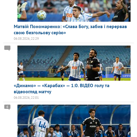
Матвій Пономаренко: «Слава Богу, забив і перервав
свою безгольову серію»
06.08.2026, 22:29
«Динамо» — «Карабах» — 1:0. ВІДЕО голу та
відеоогляд матчу
06.08.2026, 22:01
6