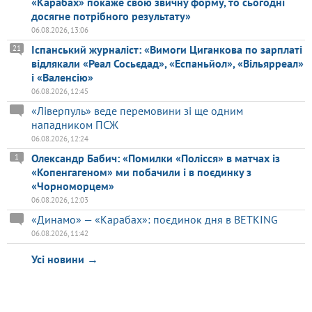
«Карабах» покаже свою звичну форму, то сьогодні
досягне потрібного результату»
06.08.2026, 13:06
Іспанський журналіст: «Вимоги Циганкова по зарплаті
21
відлякали «Реал Сосьєдад», «Еспаньйол», «Вільярреал»
і «Валенсію»
06.08.2026, 12:45
«Ліверпуль» веде перемовини зі ще одним
нападником ПСЖ
06.08.2026, 12:24
Олександр Бабич: «Помилки «Полісся» в матчах із
1
«Копенгагеном» ми побачили і в поєдинку з
«Чорноморцем»
06.08.2026, 12:03
«Динамо» — «Карабах»: поєдинок дня в BETKING
06.08.2026, 11:42
Усі новини →