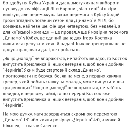
бо здобуття Кубка України дасть змогу киянам вибороти
путівку до кваліфікації Ліги Європи. „Біло-сині“ зі шкіри
вилізуть, але переможуть. Також перемога в Кубку бодай
трохи згладить поганий сезон для „Динамо“ в УПЛ, бо
команда, найпевніше, фінішує четвертою, без медалей, а
для київської команди — це провал. А ще ймовірна перемога
„Динамо“ у Кубку, це єдиний шанс для Ігоря Костюка
лишитися тренувати киян й надалі. Інакше тренеру шанс не
дадуть працювати далі, не пробачать.
„Якщо „молоді“ не впораються, не заб’ють швидко, то Костюк
випустить Ярмоленка й інших ветеранів, щоб вони добили
"Чернігів“. Яким буде стартовий склад „Динамо“,
прогнозувати не беруся, бо, як на мене, з перших хвилин
тренер, який робить ставку на молодь, може випустити два-
три „молодих“. Якщо ж „молоді“ не впораються, не заб’ють
швидко, в першому таймі, то по перерві Костюк вже
випустить Ярмоленка й інших ветеранів, щоб вони добили
"Чернігів“.
На мою думку, матч завершиться скромною перемогою
„Динамо“ 1:0 або кияни розірвуть „Чернігів“ 4:0, а може й
більше», — сказав Саленко.