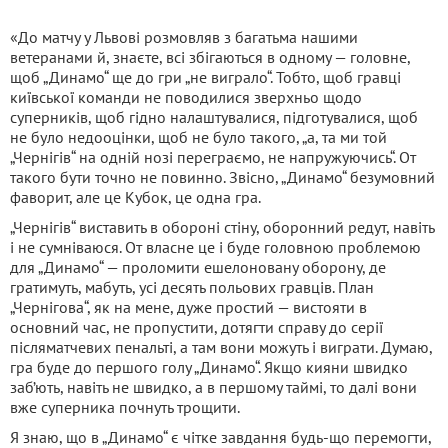
«До матчу у Львові розмовляв з багатьма нашими
ветеранами й, знаєте, всі збігаються в одному — головне,
щоб „Динамо“ ще до гри „не виграло“. Тобто, щоб гравці
київської команди не поводилися зверхньо щодо
суперників, щоб гідно налаштувалися, підготувалися, щоб
не було недооцінки, щоб не було такого, „а, та ми той
„Чернігів“ на одній нозі переграємо, не напружуючись“. От
такого бути точно не повинно. Звісно, „Динамо“ безумовний
фаворит, але це Кубок, це одна гра.
„Чернігів“ виставить в обороні стіну, оборонний редут, навіть
і не сумніваюся. От власне це і буде головною проблемою
для „Динамо“ — проломити ешелоновану оборону, де
гратимуть, мабуть, усі десять польових гравців. План
„Чернігова“, як на мене, дуже простий — вистояти в
основний час, не пропустити, дотягти справу до серії
післяматчевих пенальті, а там вони можуть і виграти. Думаю,
гра буде до першого голу „Динамо“. Якщо кияни швидко
заб’ють, навіть не швидко, а в першому таймі, то далі вони
вже суперника почнуть трощити.
Я знаю, що в „Динамо“ є чітке завдання будь-що перемогти,