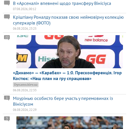
В «Арсеналі» впевнені щодо трансферу Вінісіуса
07.08.2026, 00:12
Кріштіану Роналду показав свою неймовірну колекцію
суперкарів (ФОТО)
06.08.2026, 23:25
22
«Динамо» — «Карабах» — 1:0. Пресконференція. Ігор
Костюк: «Наш план на гру спрацював»
Dynamo.kiev.ua
06.08.2026, 22:33
Моурінью особисто бере участь у перемовинах із
1
Вінісіусом
06.08.2026, 22:29
3