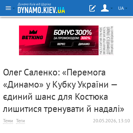
Динамо Київ від Шуріка
UA
Олег Саленко: «Перемога
«Динамо» у Кубку України —
єдиний шанс для Костюка
лишитися тренувати й надалі»
Теми
Теги
20.05.2026, 13:10