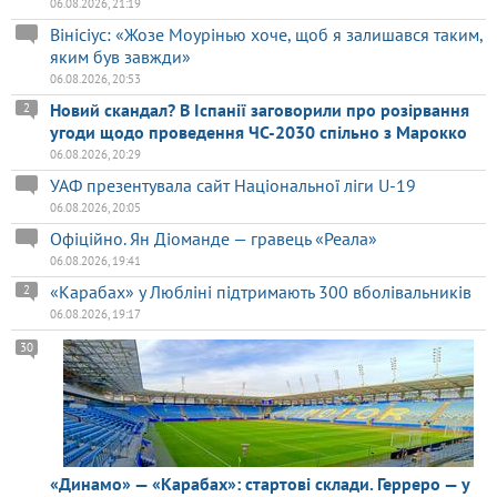
06.08.2026, 21:19
Вінісіус: «Жозе Моурінью хоче, щоб я залишався таким,
яким був завжди»
06.08.2026, 20:53
Новий скандал? В Іспанії заговорили про розірвання
2
угоди щодо проведення ЧС-2030 спільно з Марокко
06.08.2026, 20:29
УАФ презентувала сайт Національної ліги U-19
06.08.2026, 20:05
Офіційно. Ян Діоманде — гравець «Реала»
06.08.2026, 19:41
«Карабах» у Любліні підтримають 300 вболівальників
2
06.08.2026, 19:17
30
«Динамо» — «Карабах»: стартові склади. Герреро — у