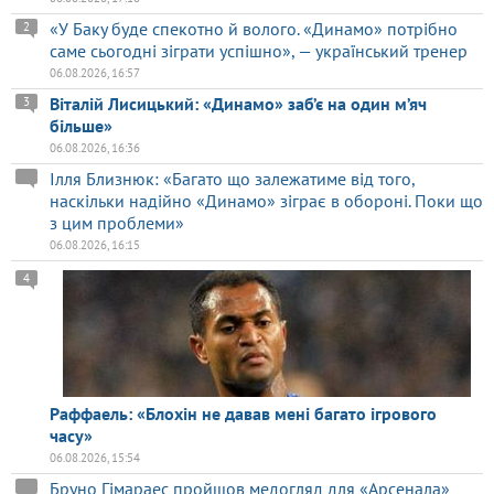
«У Баку буде спекотно й волого. «Динамо» потрібно
2
саме сьогодні зіграти успішно», — український тренер
06.08.2026, 16:57
Віталій Лисицький: «Динамо» заб’є на один м’яч
3
більше»
06.08.2026, 16:36
Ілля Близнюк: «Багато що залежатиме від того,
наскільки надійно «Динамо» зіграє в обороні. Поки що
з цим проблеми»
06.08.2026, 16:15
4
Раффаель: «Блохін не давав мені багато ігрового
часу»
06.08.2026, 15:54
Бруно Гімараес пройшов медогляд для «Арсенала»