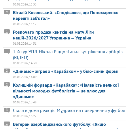
06.08.2026, 15:33
Віталій Косовський: «Сподіваюся, що Пономаренко
9
нарешті заб’є гол»
06.08.2026, 15:12
Розпочато продаж квитків на матч Ліги
1
націй-2026/2027 Угорщина — Україна
06.08.2026, 14:51
1-й тур УПЛ. Нікола Ріццолі аналізує рішення арбітрів
(ВІДЕО)
06.08.2026, 14:30
«Динамо» зіграє з «Карабахом» у біло-синій формі
2
06.08.2026, 14:09
Колишній форвард «Карабаха»: «Наявність великої
2
кількості молодих футболістів — це плюс для
«Динамо»
06.08.2026, 13:48
Стала відома реакція Мудрика на повернення у футбол
3
06.08.2026, 13:27
Ветеран азербайджанського футболу: «Якщо
1