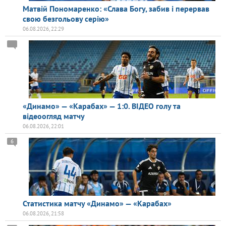
Матвій Пономаренко: «Слава Богу, забив і перервав
свою безгольову серію»
06.08.2026, 22:29
«Динамо» — «Карабах» — 1:0. ВІДЕО голу та
відеоогляд матчу
06.08.2026, 22:01
6
Статистика матчу «Динамо» — «Карабах»
06.08.2026, 21:58