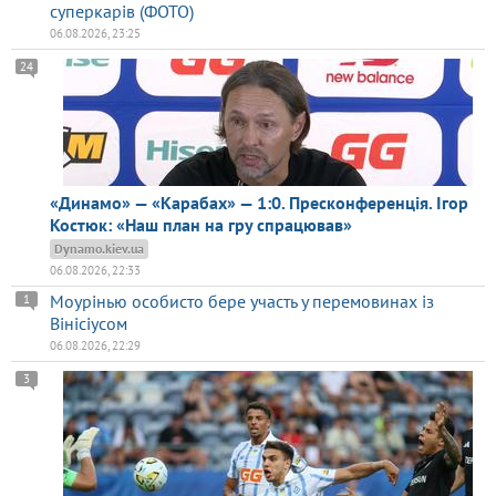
суперкарів (ФОТО)
06.08.2026, 23:25
24
«Динамо» — «Карабах» — 1:0. Пресконференція. Ігор
Костюк: «Наш план на гру спрацював»
Dynamo.kiev.ua
06.08.2026, 22:33
Моурінью особисто бере участь у перемовинах із
1
Вінісіусом
06.08.2026, 22:29
3