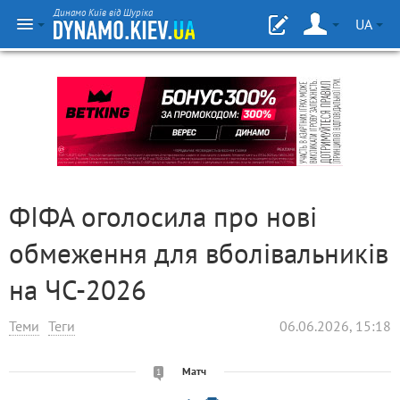
Динамо Київ від Шуріка
UA
ФІФА оголосила про нові
обмеження для вболівальників
на ЧС-2026
Теми
Теги
06.06.2026, 15:18
Матч
1