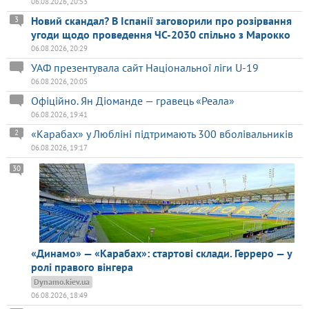
06.08.2026, 20:53
Новий скандал? В Іспанії заговорили про розірвання
3
угоди щодо проведення ЧС-2030 спільно з Марокко
06.08.2026, 20:29
УАФ презентувала сайт Національної ліги U-19
06.08.2026, 20:05
Офіційно. Ян Діоманде — гравець «Реала»
06.08.2026, 19:41
«Карабах» у Любліні підтримають 300 вболівальників
2
06.08.2026, 19:17
30
«Динамо» — «Карабах»: стартові склади. Герреро — у
ролі правого вінгера
Dynamo.kiev.ua
06.08.2026, 18:49