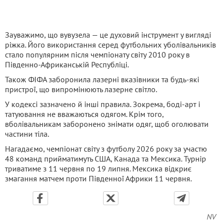
Зауважимо, що вувузела — це духовий інструмент у вигляді
ріжка. Його використання серед футбольних уболівальників
стало популярним після чемпіонату світу 2010 року в
Південно-Африканській Республіці.
Також ФІФА заборонила лазерні вказівники та будь-які
пристрої, що випромінюють лазерне світло.
У кодексі зазначено й інші правила. Зокрема, боді-арт і
татуювання не вважаються одягом. Крім того,
вболівальникам заборонено знімати одяг, щоб оголювати
частини тіла.
Нагадаємо, чемпіонат світу з футболу 2026 року за участю
48 команд прийматимуть США, Канада та Мексика. Турнір
триватиме з 11 червня по 19 липня. Мексика відкриє
змагання матчем проти Південної Африки 11 червня.
NV