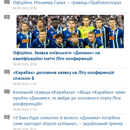
Офіційно. Мохамед Салах — гравець «Трабзонспору»
06.08.2026, 18:30
3
Офіційно. Заявка київського «Динамо» на
кваліфікаційні матчі Ліги конференцій
06.08.2026, 18:06
«Карабах» доповнив заявку на Лігу конференцій
списком Б
06.08.2026, 17:42
Колишній гравець «Карабаху»: «Якщо «Карабах» зуміє
пройти «Динамо», то вийде до основного етапу Ліги
конференцій»
06.08.2026, 17:18
«У Баку буде спекотно й волого. «Динамо» потрібно
2
саме сьогодні зіграти успішно», — український тренер
06.08.2026, 16:57