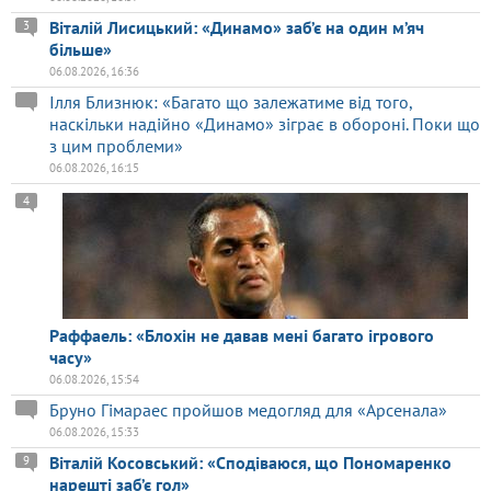
Віталій Лисицький: «Динамо» заб’є на один м’яч
3
більше»
06.08.2026, 16:36
Ілля Близнюк: «Багато що залежатиме від того,
наскільки надійно «Динамо» зіграє в обороні. Поки що
з цим проблеми»
06.08.2026, 16:15
4
Раффаель: «Блохін не давав мені багато ігрового
часу»
06.08.2026, 15:54
Бруно Гімараес пройшов медогляд для «Арсенала»
06.08.2026, 15:33
Віталій Косовський: «Сподіваюся, що Пономаренко
9
нарешті заб’є гол»