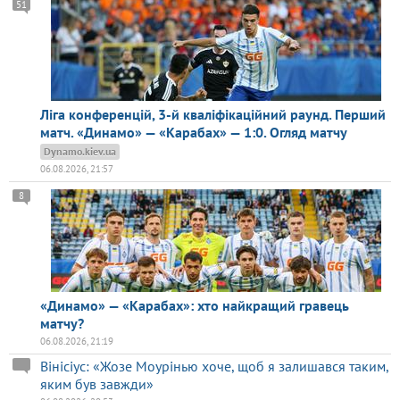
51
Ліга конференцій, 3-й кваліфікаційний раунд. Перший
матч. «Динамо» — «Карабах» — 1:0. Огляд матчу
Dynamo.kiev.ua
06.08.2026, 21:57
8
«Динамо» — «Карабах»: хто найкращий гравець
матчу?
06.08.2026, 21:19
Вінісіус: «Жозе Моурінью хоче, щоб я залишався таким,
яким був завжди»