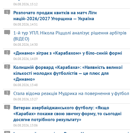
06.08.2026, 15:12
Розпочато продаж квитків на матч Ліги
1
націй-2026/2027 Угорщина — Україна
06.08.2026, 14:51
1-й тур УПЛ. Нікола Ріццолі аналізує рішення арбітрів
(ВІДЕО)
06.08.2026, 14:30
«Динамо» зіграє з «Карабахом» у біло-синій формі
2
06.08.2026, 14:09
Колишній форвард «Карабаха»: «Наявність великої
2
кількості молодих футболістів — це плюс для
«Динамо»
06.08.2026, 13:48
Стала відома реакція Мудрика на повернення у футбол
3
06.08.2026, 13:27
Ветеран азербайджанського футболу: «Якщо
1
«Карабах» покаже свою звичну форму, то сьогодні
досягне потрібного результату»
06.08.2026, 13:06
21