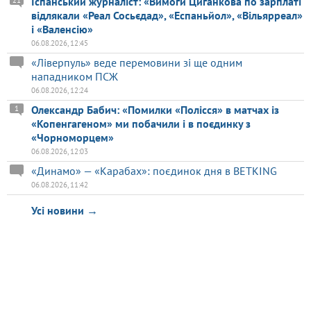
Іспанський журналіст: «Вимоги Циганкова по зарплаті
відлякали «Реал Сосьєдад», «Еспаньйол», «Вільярреал»
і «Валенсію»
06.08.2026, 12:45
«Ліверпуль» веде перемовини зі ще одним
нападником ПСЖ
06.08.2026, 12:24
Олександр Бабич: «Помилки «Полісся» в матчах із
1
«Копенгагеном» ми побачили і в поєдинку з
«Чорноморцем»
06.08.2026, 12:03
«Динамо» — «Карабах»: поєдинок дня в BETKING
06.08.2026, 11:42
Усі новини →