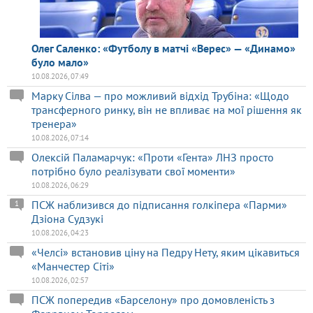
Олег Саленко: «Футболу в матчі «Верес» — «Динамо»
було мало»
10.08.2026, 07:49
Марку Сілва — про можливий відхід Трубіна: «Щодо
трансферного ринку, він не впливає на мої рішення як
тренера»
10.08.2026, 07:14
Олексій Паламарчук: «Проти «Гента» ЛНЗ просто
потрібно було реалізувати свої моменти»
10.08.2026, 06:29
ПСЖ наблизився до підписання голкіпера «Парми»
1
Дзіона Судзукі
10.08.2026, 04:23
«Челсі» встановив ціну на Педру Нету, яким цікавиться
«Манчестер Сіті»
10.08.2026, 02:57
ПСЖ попередив «Барселону» про домовленість з