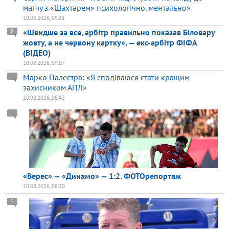
матчу з «Шахтарем» психологічно, ментально»
10.08.2026, 09:31
«Швидше за все, арбітр правильно показав Біловару
8
жовту, а не червону картку», — екс-арбітр ФІФА
(ВІДЕО)
10.08.2026, 09:07
Марко Палестра: «Я сподіваюся стати кращим
захисником АПЛ»
10.08.2026, 08:43
«Верес» — «Динамо» — 1:2. ФОТОрепортаж
10.08.2026, 08:20
2