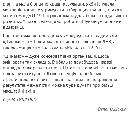
рівні та мала б значно кращі результати, якби існувала
можливість довше утримувати найкращих гравців, а також
мати команду U-19 і першу команду для їхнього подальшого
розвитку. У плані селекційної роботи «Мункачу» точно не
відмовиш.
І це при тому, що доводиться конкурувати з академіями
«Динамо» та «Шахтаря», агресивною селекцією ЛНЗ, а
також амбіціями «Полісся» та «Металіста 1925».
«Динамо» — дуже консервативна організація. Щось
змінювати там складно. Глобальна перебудова наразі
виглядає малореалістичною. Натомість точкові зміни можуть
покращити ситуацію. Якщо селекція стане більш
ефективною, то з’явиться шанс на загальне покращення
результатів. А вже потім можна буде думати про більш
масштабні зміни.
Сергій ТИЩЕНКО
Dynamo.kiev.ua