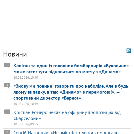
Новини
Капітан та один із головних бомбардирів «Буковини»
може встигнути відновитися до матчу з «Динамо»
10.08.2026, 10:40
«Знову ми повинні говорити про наболіле. Але в будь
3
якому випадку, вітаю «Динамо» з перемогою!», —
спортивний директор «Вереса»
10.08.2026, 10:19
Крістіан Ромеро чекає на офіційну пропозицію від
«Барселони»
10.08.2026, 09:55
Сергій Нагорняк: «Не зміг підготувати команду до
1