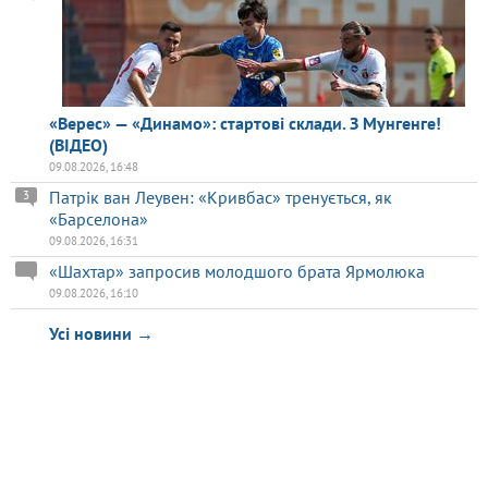
«Верес» — «Динамо»: стартові склади. З Мунгенге!
(ВІДЕО)
09.08.2026, 16:48
Патрік ван Леувен: «Кривбас» тренується, як
3
«Барселона»
09.08.2026, 16:31
«Шахтар» запросив молодшого брата Ярмолюка
09.08.2026, 16:10
Усі новини →