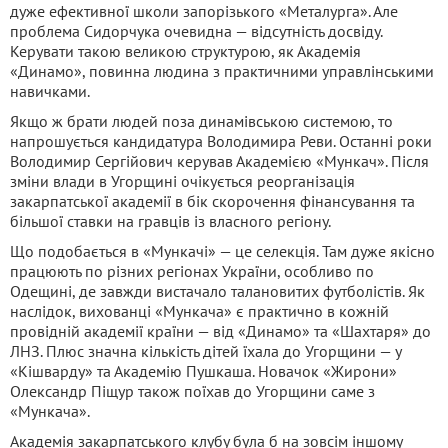
дуже ефективної школи запорізького «Металурга». Але
проблема Сидорчука очевидна — відсутність досвіду.
Керувати такою великою структурою, як Академія
«Динамо», повинна людина з практичними управлінськими
навичками.
Якщо ж брати людей поза динамівською системою, то
напрошується кандидатура Володимира Реви. Останні роки
Володимир Сергійович керував Академією «Мункач». Після
зміни влади в Угорщині очікується реорганізація
закарпатської академії в бік скорочення фінансування та
більшої ставки на гравців із власного регіону.
Що подобається в «Мункачі» — це селекція. Там дуже якісно
працюють по різних регіонах України, особливо по
Одещині, де завжди вистачало талановитих футболістів. Як
наслідок, вихованці «Мункача» є практично в кожній
провідній академії країни — від «Динамо» та «Шахтаря» до
ЛНЗ. Плюс значна кількість дітей їхала до Угорщини — у
«Кішварду» та Академію Пушкаша. Новачок «Жирони»
Олександр Піщур також поїхав до Угорщини саме з
«Мункача».
Академія закарпатського клубу була б на зовсім іншому