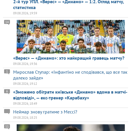
2-й тур УПЛ. «Верес» — «Динамо» — 1:2. Огляд матчу,
статистика
09.08.2026, 19:59
14
«Верес» — «Динамо»: хто найкращий гравець матчу?
09.08.2026, 19:36
Мирослав Ступар: «Інфантіно не сподівався, що все так
1
далеко зайде»
09.08.2026, 19:12
«Зможемо обіграти київське «Динамо» вдома в матчі-
6
відповіді», — екс-тренер «Карабаху»
09.08.2026, 18:49
Неймар знову гратиме з Мессі?
09.08.2026, 18:25
11