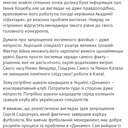
змогли знайти спільних точок дотику. Була інформація про
Івана Коцюбу, але це виглядає не дуже правдоподібно,
враховуючи його роботу на посаді керівника Академії
«Шахтаря», де власних проблем вистачає. Навряд чи
«гірники» відпустять менеджера такого рівня до свого
головного конкурента.
Думати про запрошення іноземного фахівця — дуже
непросто. Хороший спеціаліст коштує великих грошей.
Фактор війни множить його зарплатні вимоги щонайменше
удвічі. Брати просто іноземця заради самого факту —
рішення, яке не дасть нічого, окрім додаткових витрат.
Свого часу Ромео Вендлер, Гільєрмо Самсо та Рамон Катала
не залишили помітного сліду своєї роботи в Києві.
Тому потрібно шукати кандидата в Україні. «Динамо» —
консервативний клуб. Потрапити туди зі сторони дуже
непросто. Потрібно шукати кандидатів серед колишніх
гравців клубу або українських спеціалістів.
Я вважаю, що реалістичною виглядає ідея запрошення
Сергія Сидорчука, який фактично завершив кар’єру
футболіста. Він вивчає футбольний менеджмент, має добре
розуміти процеси та проблеми в «Динамо». Сам вийшов із