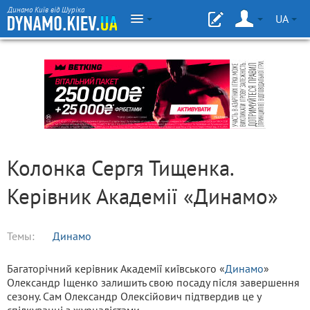
Динамо Київ від Шуріка
UA
Колонка Сергя Тищенка.
Керівник Академії «Динамо»
Темы:
Динамо
Багаторічний керівник Академії київського «
Динамо
»
Олександр Іщенко залишить свою посаду після завершення
сезону. Сам Олександр Олексійович підтвердив це у