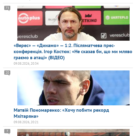
73
«Верес» — «Динамо» — 1:2. Післяматчева прес-
конференція. Ігор Костюк: «Не сказав би, що ми мляво
граємо в атаці» (ВІДЕО)
09.08.2026, 20:34
20
Матвій Пономаренко: «Хочу побити рекорд
Мхітаряна»
09.08.2026, 20:21
7