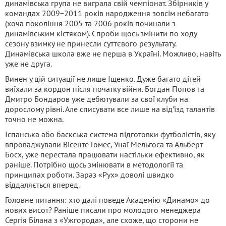
динамівська група не виграла свій чемпіонат. Збірників у
командах 2009−2011 років народження зовсім небагато
(хоча покоління 2005 та 2006 років починали з
динамівським кістяком). Спроби щось змінити по ходу
сезону взимку не принесли суттєвого результату.
Динамівська школа вже не перша в Україні. Можливо, навіть
уже не друга.
Винен у цій ситуації не лише Іщенко. Дуже багато дітей
виїхали за кордон після початку війни. Богдан Попов та
Дмитро Бондаров уже дебютували за свої клуби на
дорослому рівні. Але списувати все лише на від’їзд талантів
точно не можна.
Іспанська або баскська система підготовки футболістів, яку
впроваджували Вісенте Гомес, Унаї Мельгоса та Альберт
Босх, уже перестала працювати настільки ефективно, як
раніше. Потрібно щось змінювати в методології та
принципах роботи. Зараз «Рух» доволі швидко
віддаляється вперед.
Головне питання: хто далі поведе Академію «Динамо» до
нових висот? Раніше писали про молодого менеджера
Сергія Білана з «Ужгорода», але схоже, що сторони не