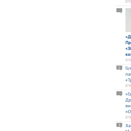
07.
«Д
Пр
«З
ко
07.
Го
1
па
«Т
07.
«Г
Др
ви
«О
07.
Ха
3