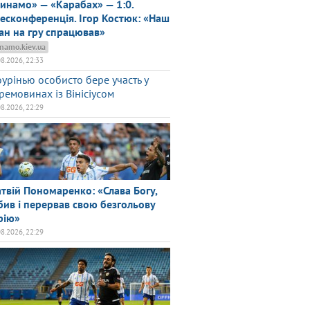
инамо» — «Карабах» — 1:0.
есконференція. Ігор Костюк: «Наш
ан на гру спрацював»
namo.kiev.ua
08.2026, 22:33
урінью особисто бере участь у
ремовинах із Вінісіусом
08.2026, 22:29
твій Пономаренко: «Слава Богу,
бив і перервав свою безгольову
рію»
08.2026, 22:29