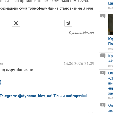
овки — він пройде його вже з «Металістом 1925».
Ці
формацією сума трансферу Яцика становитиме 3 млн
07.
3
Dynamo.kiev.ua
Юр
По
07.
Кр
1
«А
ик
13.06.2026 21:09
07.
ендзьору підписати.
Ол
4
«Д
)
ви
єв
за
 Telegram: @dynamo_kiev_ua! Тільки найгарячіші
07.
Ол
6
зн