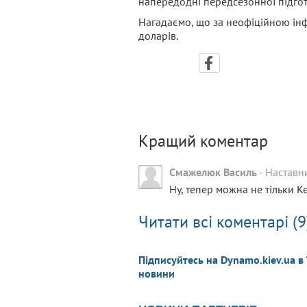
напередодні передсезонної підгот
Нагадаємо, що за неофіційною ін
доларів.
Кращий коментар
Смажелюк Василь
-
Наставн
Ну, тепер можна не тільки К
Читати всі коментарі (9
Підписуйтесь на Dynamo.kiev.ua в
новини