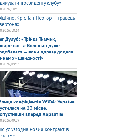
дякувати президенту клубу»
08.2026, 10:35
іційно. Крістіан Нергор — гравець
вертона»
08.2026, 10:14
ег Дулуб: «Трійка Тимчик,
паренко та Волошин дуже
одобалася — вони одразу додали
инамо» швидкості»
08.2026, 09:53
блиця коефіцієнтів УЄФА: Україна
устилася на 23 місце,
опустивши вперед Хорватію
08.2026, 09:29
нісіус узгодив новий контракт із
еалом»