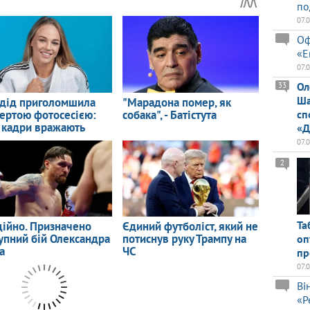
по
07.
Оф
«Е
07.
Ол
33
Ша
сп
«Д
07.
2
Та
оп
пр
07.
Ві
«Р