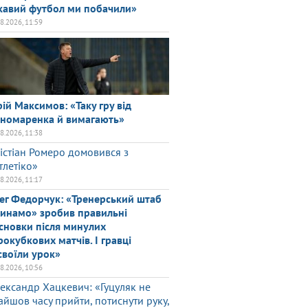
кавий футбол ми побачили»
08.2026, 11:59
ій Максимов: «Таку гру від
номаренка й вимагають»
08.2026, 11:38
істіан Ромеро домовився з
тлетіко»
08.2026, 11:17
ег Федорчук: «Тренерський штаб
инамо» зробив правильні
сновки після минулих
рокубкових матчів. І гравці
своїли урок»
08.2026, 10:56
ександр Хацкевич: «Гуцуляк не
айшов часу прийти, потиснути руку,