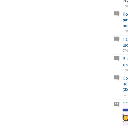
Му
07.
По
4
ра
по
07.
ПС
що
07.
В 
тр
07.
Кр
4
не
(Ф
06.
53