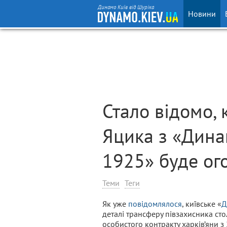
Динамо Київ від Шуріка
Новини
Стало відомо, 
Яцика з «Дина
1925» буде ог
Теми
Теги
Як уже
повідомлялося
, київське «
Д
деталі трансферу півзахисника ст
особистого контракту харків’яни з