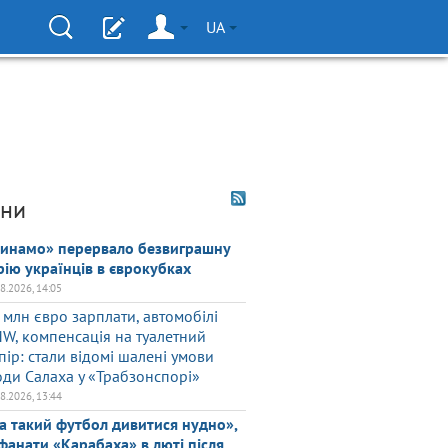
UA
ни
инамо» перервало безвиграшну
рію українців в єврокубках
08.2026, 14:05
 млн євро зарплати, автомобілі
W, компенсація на туалетний
пір: стали відомі шалені умови
оди Салаха у «Трабзонспорі»
08.2026, 13:44
а такий футбол дивитися нудно»,
фанати «Карабаха» в люті після