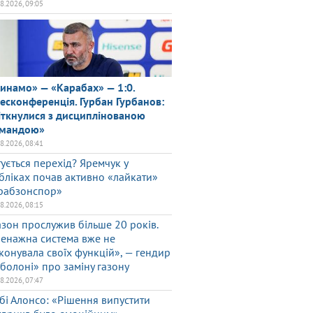
08.2026, 09:05
инамо» — «Карабах» — 1:0.
есконференція. Гурбан Гурбанов:
іткнулися з дисциплінованою
мандою»
08.2026, 08:41
тується перехід? Яремчук у
бліках почав активно «лайкати»
рабзонспор»
08.2026, 08:15
азон прослужив більше 20 років.
енажна система вже не
конувала своїх функцій», — гендир
болоні» про заміну газону
08.2026, 07:47
бі Алонсо: «Рішення випустити