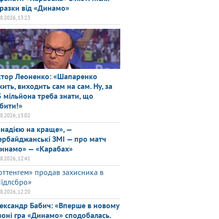
разки від «Динамо»
08.2026, 13:23
ктор Леоненко: «Шапаренко
жить, виходить сам на сам. Ну, за
5 мільйона треба знати, що
бити!»
08.2026, 13:02
 надією на краще», —
ербайджанські ЗМІ — про матч
инамо» — «Карабах»
08.2026, 12:41
оттенгем» продав захисника в
ідлсбро»
08.2026, 12:20
ександр Бабич: «Вперше в новому
зоні гра «Динамо» сподобалась.