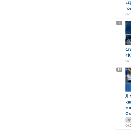
«Д
го
06.
6
Ст
«К
06.
59
Лі
кв
ма
Ог
Dy
06.