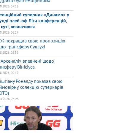
дрика було емоційним»
08.2026, 07:12
тенційний суперник «Динамо» у
унді плей-оф Ліги конференцій,
 суті, визначився
08.2026, 06:27
Ж покращив свою пропозицію
до трансферу Судзукі
08.2026, 02:39
«Арсеналі» впевнені щодо
ансферу Вінісіуса
08.2026, 00:12
іштіану Роналду показав свою
ймовірну колекцію суперкарів
ОТО)
08.2026, 23:25