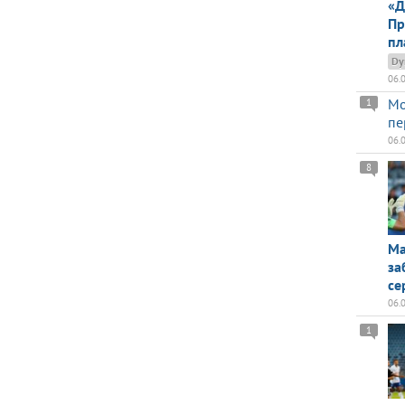
«Д
Пр
пл
Dy
06.
Мо
1
пе
06.
8
Ма
за
се
06.
1