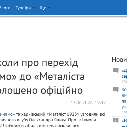
Блоги
Турніри
Ще
коли про перехід
Нови
«Д
мо» до «Металіста
се
07.
олошено офіційно
30
BM
па
13.06.2026, 19:42
уг
07.
инамо
» та харківський «Металіст 1925» узгодили всі
оличного клубу Олександра Яцика. Про всі умови
«Н
1
 23-річним футболістом теж домовилися.
— 