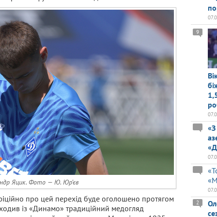
по
07.
9
Ві
бі
1,
ро
07.
«З
аз
«Д
07.
«Т
«М
ндр Яцик. Фото — Ю. Юр’єв
07.
фіційно про цей перехід буде оголошено протягом
Ол
2
оходив із «Динамо» традиційний медогляд
се