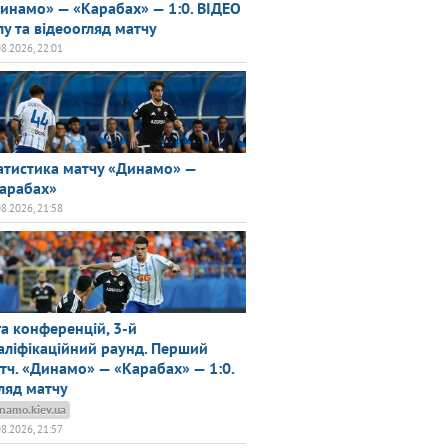
инамо» — «Карабах» — 1:0. ВІДЕО
лу та відеоогляд матчу
08.2026, 22:01
атистика матчу «Динамо» —
арабах»
08.2026, 21:58
га конференцій, 3-й
аліфікаційний раунд. Перший
тч. «Динамо» — «Карабах» — 1:0.
ляд матчу
namo.kiev.ua
08.2026, 21:57