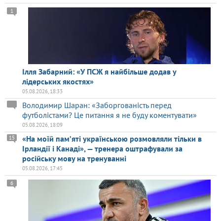
1
Ілля Забарний: «У ПСЖ я найбільше додав у
лідерських якостях»
05.08.2026, 18:33
Володимир Шаран: «Заборгованість перед
футболістами? Це питання я не буду коментувати»
05.08.2026, 18:09
«На моїй памʼяті українською розмовляли тільки в
15
Ірландії і Канаді», — тренера оштрафували за
російську мову на тренуванні
05.08.2026, 17:45
6