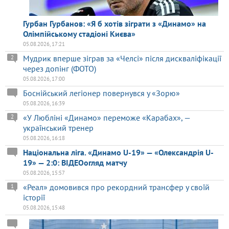
Гурбан Гурбанов: «Я б хотів зіграти з «Динамо» на
Олімпійському стадіоні Києва»
05.08.2026, 17:21
Мудрик вперше зіграв за «Челсі» після дискваліфікації
2
через допінг (ФОТО)
05.08.2026, 17:00
Боснійський легіонер повернувся у «Зорю»
05.08.2026, 16:39
«У Любліні «Динамо» переможе «Карабах», —
2
український тренер
05.08.2026, 16:18
Національна ліга. «Динамо U-19» — «Олександрія U-
19» — 2:0: ВІДЕОогляд матчу
05.08.2026, 15:57
«Реал» домовився про рекордний трансфер у своїй
1
історії
05.08.2026, 15:48