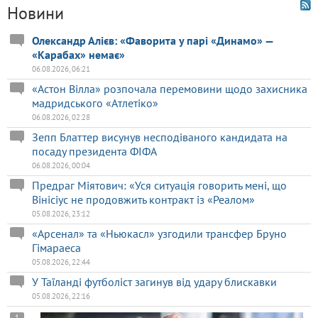
Новини
Олександр Алієв: «Фаворита у парі «Динамо» —
«Карабах» немає»
06.08.2026, 06:21
«Астон Вілла» розпочала перемовини щодо захисника
мадридського «Атлетіко»
06.08.2026, 02:28
Зепп Блаттер висунув несподіваного кандидата на
посаду президента ФІФА
06.08.2026, 00:04
Предраг Міятович: «Уся ситуація говорить мені, що
Вінісіус не продовжить контракт із «Реалом»
05.08.2026, 23:12
«Арсенал» та «Ньюкасл» узгодили трансфер Бруно
Гімараеса
05.08.2026, 22:44
У Таїланді футболіст загинув від удару блискавки
05.08.2026, 22:16
1