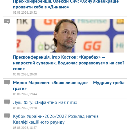
Прес-конференція. Олексій Сич: «Хочу якнайкраще
проявити себе в «Динамо»
05.08.2026, 20:32
14
Пресконференція. Ігор Костюк: «Карабах» —
непростий суперник. Водночас розраховуємо на свої
сили»
05.08.2026, 20:08
Мирон Маркевич: «Знаю лише одне — Мудрику треба
грати»
05.08.2026, 19:44
Луїш Фігу: «Інфантіно має піти»
05.08.2026, 19:20
Кубок України-2026/2027. Розклад матчів
Кваліфікаційного раунду
05.08.2026, 18:57