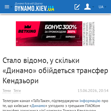
Динамо Київ від Шуріка
UA
Стало відомо, у скільки
«Динамо» обійдеться трансфер
Кендзьори
Теми
Теги
13.06.2026, 20:54
Телеграм-канал «ТаТоТаке», підтверджуючи
інформацію
про
те, що київське «
Динамо
» узгодило з грецьким ПАОКом
трансфер захисника цієї команди Томаша Кендзьори,