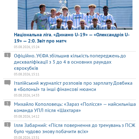
Національна ліга. «Динамо U-19» — «Олександрія U-
19» — 2:0. Звіт про матч
05.08.2026, 15:24
Офіційно. УЄФА збільшив кількість попереджень до
1
дискваліфікації з 3 до 4 в основних раундах
єврокубків
05.08.2026, 15:11
Італійський журналіст розповів про зарплату Довбика
в «Болоньї» та інші фінансові нюанси
05.08.2026, 14:33
Михайло Кополовець: «Зараз «Полісся» — найсильніша
5
команда УПЛ після «Шахтаря»
05.08.2026, 14:12
Ілля Забарний: «Після повернення до тренувань з ПСЖ
1
було чудово знову побачити всіх»
05.08.2026, 13:51