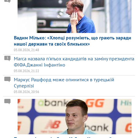
Вадим Мілько: «Хлопці розуміють, що грають заради
нашої держави та своїх близьких»
05.08.2026, 21:48
Marca назвала п'ятьох кандидатів на заміну президента
3
ФІФА Джанні Інфантіно
05.08.2026, 21:22
Маркус Рашфорд може опинитися в турецькій
Суперлізі
05.08.2026, 20:56