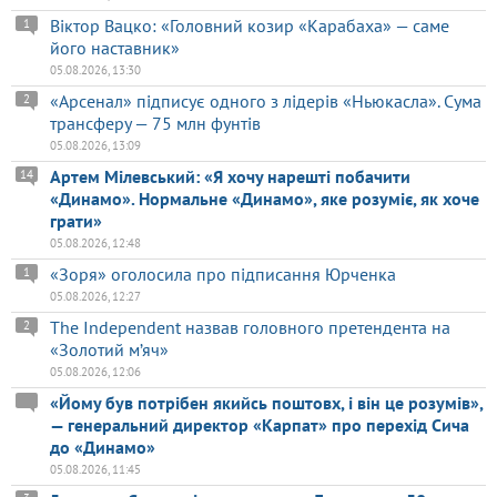
Віктор Вацко: «Головний козир «Карабаха» — саме
1
його наставник»
05.08.2026, 13:30
«Арсенал» підписує одного з лідерів «Ньюкасла». Сума
2
трансферу — 75 млн фунтів
05.08.2026, 13:09
Артем Мілевський: «Я хочу нарешті побачити
14
«Динамо». Нормальне «Динамо», яке розуміє, як хоче
грати»
05.08.2026, 12:48
«Зоря» оголосила про підписання Юрченка
1
05.08.2026, 12:27
The Independent назвав головного претендента на
2
«Золотий м’яч»
05.08.2026, 12:06
«Йому був потрібен якийсь поштовх, і він це розумів»,
— генеральний директор «Карпат» про перехід Сича
до «Динамо»
05.08.2026, 11:45