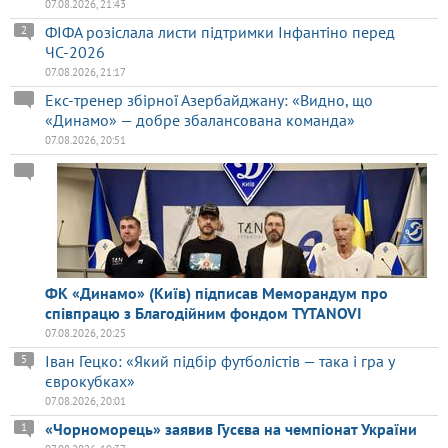
07.08.2026, 21:43
ФІФА розіслала листи підтримки Інфантіно перед
2
ЧС-2026
07.08.2026, 21:17
Екс-тренер збірної Азербайджану: «Видно, що
«Динамо» — добре збалансована команда»
07.08.2026, 20:51
ФК «Динамо» (Київ) підписав Меморандум про
співпрацю з Благодійним фондом TYTANOVI
07.08.2026, 20:25
Іван Гецко: «Який підбір футболістів — така і гра у
5
єврокубках»
07.08.2026, 20:01
«Чорноморець» заявив Гусєва на чемпіонат України
1