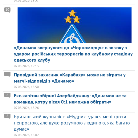
07.08.2026, 19:37
10
«Динамо» звернулося до «Чорноморця» в зв'язку з
ударом російських террористів по клубному стадіону
одеського клубу
07.08.2026, 19:13
Провідний захисник «Карабаху» може не зіграти у
матчі-відповіді з «Динамо»
07.08.2026, 18:50
Екс-капітан збірної Азербайджану: «Динамо» не та
6
команда, котру після 0:1 неможна обіграти»
07.08.2026, 18:26
Британський журналіст: «Мудрик здався мені трохи
8
непростою, але дуже розумною людиною, яка багато
думає»
07.08.2026, 18:02