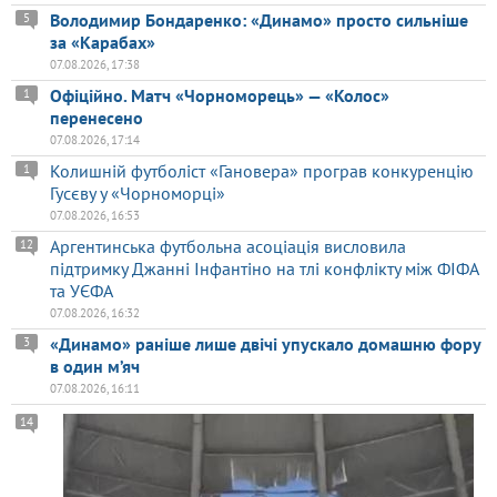
Володимир Бондаренко: «Динамо» просто сильніше
5
за «Карабах»
07.08.2026, 17:38
Офіційно. Матч «Чорноморець» — «Колос»
1
перенесено
07.08.2026, 17:14
Колишній футболіст «Гановера» програв конкуренцію
1
Гусєву у «Чорноморці»
07.08.2026, 16:53
Аргентинська футбольна асоціація висловила
12
підтримку Джанні Інфантіно на тлі конфлікту між ФІФА
та УЄФА
07.08.2026, 16:32
«Динамо» раніше лише двічі упускало домашню фору
3
в один м’яч
07.08.2026, 16:11
14