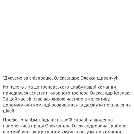
"Дякуємо за співпрацю, Олександре Олександровичу!
Минулого літа до тренерського штабу нашої команди
приєднався асистент головного тренера Олександр Ковпак.
За цей час він став важливою частиною колективу,
допомагаючи команді розвиватися та досягати поставлених
цілей.
Професіоналізм, відданість своїй справі та щоденна
наполеглива праця Олександра Олександровича зробили
вагомий внесок у розвиток клубу та результати команди.