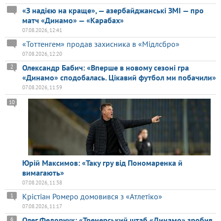
«З надією на краще», — азербайджанські ЗМІ — про
матч «Динамо» — «Карабах»
07.08.2026, 12:41
«Тоттенгем» продав захисника в «Мідлсбро»
07.08.2026, 12:20
Олександр Бабич: «Вперше в новому сезоні гра
2
«Динамо» сподобалась. Цікавий футбол ми побачили»
07.08.2026, 11:59
10
Юрій Максимов: «Таку гру від Пономаренка й
вимагають»
07.08.2026, 11:38
Крістіан Ромеро домовився з «Атлетіко»
1
07.08.2026, 11:17
Олег Федорчук: «Тренерський штаб «Динамо» зробив
6