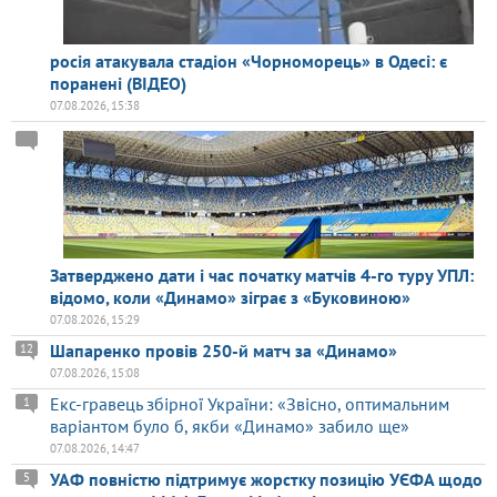
росія атакувала стадіон «Чорноморець» в Одесі: є
поранені (ВІДЕО)
07.08.2026, 15:38
Затверджено дати і час початку матчів 4-го туру УПЛ:
відомо, коли «Динамо» зіграє з «Буковиною»
07.08.2026, 15:29
Шапаренко провів 250-й матч за «Динамо»
12
07.08.2026, 15:08
Екс-гравець збірної України: «Звісно, оптимальним
1
варіантом було б, якби «Динамо» забило ще»
07.08.2026, 14:47
УАФ повністю підтримує жорстку позицію УЄФА щодо
5