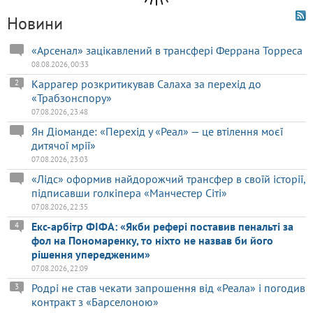
Новини
«Арсенал» зацікавлений в трансфері Феррана Торреса
08.08.2026, 00:33
Каррагер розкритикував Салаха за перехід до
2
«Трабзонспору»
07.08.2026, 23:48
Ян Діоманде: «Перехід у «Реал» — це втілення моєї
дитячої мрії»
07.08.2026, 23:03
«Лідс» оформив найдорожчий трансфер в своїй історії,
підписавши голкіпера «Манчестер Сіті»
07.08.2026, 22:35
Екс-арбітр ФІФА: «Якби рефері поставив пенальті за
4
фол на Пономаренку, то ніхто не назвав би його
рішення упередженим»
07.08.2026, 22:09
Родрі не став чекати запрошення від «Реала» і погодив
3
контракт з «Барселоною»