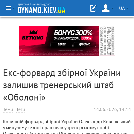
Динамо Київ від Шуріка
UA
Екс-форвард збірної України
залишив тренерський штаб
«Оболоні»
Теми
Теги
14.06.2026, 14:14
Колишній форвард збірної України Олександр Ковпак, який
у минулому сезоні працював у тренерському штабі
Олександра Антоненка в «Оболоні», залишив свою посаду.