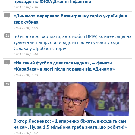
президента ФІФА Джанні Інфантіно
07.08.2026, 14:26
«Динамо» перервало безвиграшну серію українців в
єврокубках
07.08.2026, 14:05
30 млн євро зарплати, автомобілі BMW, компенсація на
22
туалетний папір: стали відомі шалені умови угоди
Салаха у «Трабзонспорі»
07.08.2026, 13:44
«На такий футбол дивитися нудно», — фанати
8
«Карабаха» в люті після поразки від «Динамо»
07.08.2026, 13:23
30
Віктор Леоненко: «Шапаренко біжить, виходить сам
на сам. Ну, за 1,5 мільйона треба знати, що робити!»
07.08.2026, 13:02