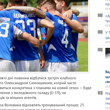
пр
05.
«А
тр
05.
У 
уд
05.
Ва
що
жчі дні повинна відбутися зустріч клубного
св
ого Олександром Симчишиним, котрий часто
05.
’явиться конкретика з планами на новий сезон — буде
нення з молодіжного складу (U-19), чи
Ma
3
в та вільних агентів.
за
Ін
дра Воловика відновлять тренувальний процес 25
05.
партнерами ще ведуться перемовини.