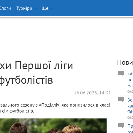
Блоги
Турніри
Ще
ахи Першої ліги
Нови
«А
футболістів
пе
ма
06.
16.06.2026, 14:31
Зе
овального сезону в «Поділлі», яке понизилося в класі
ка
сім футболістів.
ФІ
06.
Пр
го