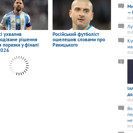
Ми
— 
05.
Лу
05.
Ку
ма
05.
1
Іл
до
05.
Во
пе
не
05.