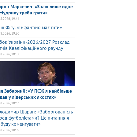
рон Маркевич: «Знаю лише одне
Мудрику треба грати»
08.2026, 19:44
їш Фігу: «Інфантіно має піти»
08.2026, 19:20
бок України-2026/2027. Розклад
тчів Кваліфікаційного раунду
08.2026, 18:57
ля Забарний: «У ПСЖ я найбільше
дав у лідерських якостях»
08.2026, 18:33
лодимир Шаран: «Заборгованість
ред футболістами? Це питання я
 буду коментувати»
08.2026, 18:09