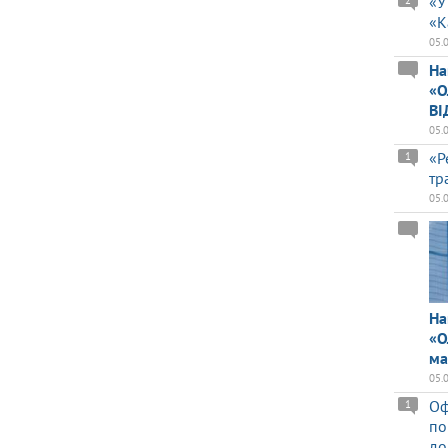
«У
«К
05.
На
«О
ВІ
05.
«Р
1
тр
05.
На
«О
ма
05.
Оф
1
по
до