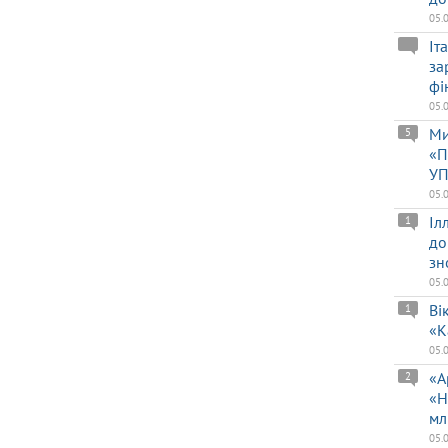
05.
Іт
за
фі
05.
Ми
5
«П
УП
05.
Іл
1
до
зн
05.
Ві
1
«К
05.
«А
2
«Н
мл
05.