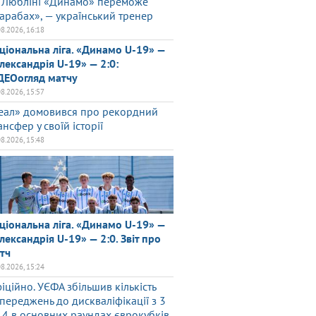
 Любліні «Динамо» переможе
арабах», — український тренер
08.2026, 16:18
ціональна ліга. «Динамо U-19» —
лександрія U-19» — 2:0:
ДЕОогляд матчу
08.2026, 15:57
еал» домовився про рекордний
ансфер у своїй історії
08.2026, 15:48
ціональна ліга. «Динамо U-19» —
лександрія U-19» — 2:0. Звіт про
тч
08.2026, 15:24
іційно. УЄФА збільшив кількість
переджень до дискваліфікації з 3
 4 в основних раундах єврокубків