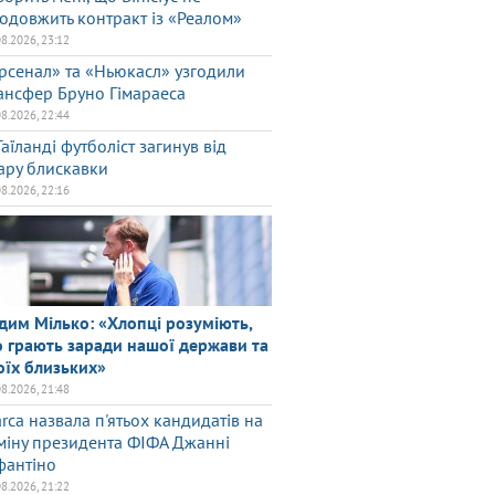
одовжить контракт із «Реалом»
08.2026, 23:12
рсенал» та «Ньюкасл» узгодили
ансфер Бруно Гімараеса
08.2026, 22:44
Таїланді футболіст загинув від
ару блискавки
08.2026, 22:16
дим Мілько: «Хлопці розуміють,
 грають заради нашої держави та
оїх близьких»
08.2026, 21:48
rca назвала п'ятьох кандидатів на
міну президента ФІФА Джанні
фантіно
08.2026, 21:22