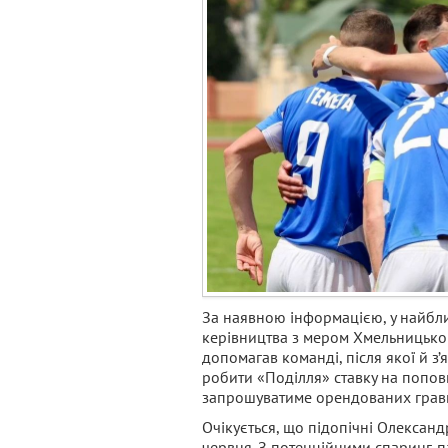
За наявною інформацією, у найбли
керівництва з мером Хмельницьк
допомагав команді, після якої й з
робити «Поділля» ставку на попов
запрошуватиме орендованих гравці
Очікується, що підопічні Олексан
червня. З потенційними спаринг-