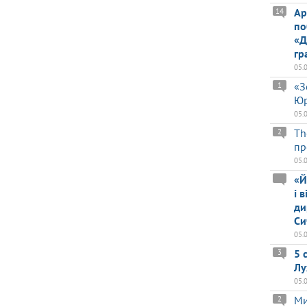
Ар
14
по
«Д
гр
05.
«З
1
Юр
05.
Th
2
пр
05.
«Й
і 
ди
Си
05.
5 
3
Лу
05.
Ми
2