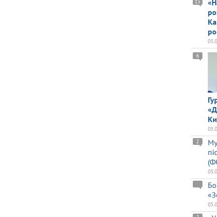
«Н
15
ро
Ка
ро
05.
6
Гу
«Д
Ки
05.
Му
2
пі
(Ф
05.
Бо
«З
05.
2