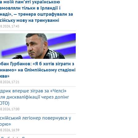
а моїй памʼяті українською
змовляли тільки в Ірландії і
наді», — тренера оштрафували за
сійську мову на тренуванні
08.2026, 17:45
рбан Гурбанов: «Я б хотів зіграти з
инамо» на Олімпійському стадіоні
єва»
08.2026, 17:21
дрик вперше зіграв за «Челсі»
сля дискваліфікації через допінг
ОТО)
08.2026, 17:00
снійський легіонер повернувся у
орю»
08.2026, 16:39