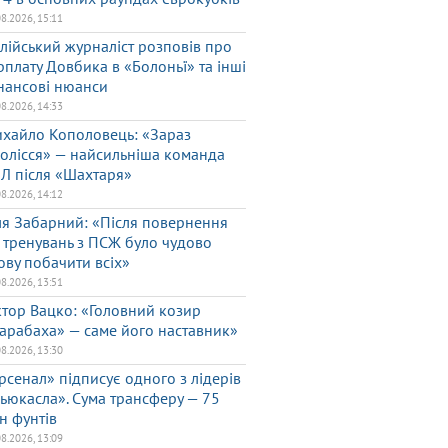
08.2026, 15:11
алійський журналіст розповів про
рплату Довбика в «Болоньї» та інші
нансові нюанси
08.2026, 14:33
хайло Кополовець: «Зараз
олісся» — найсильніша команда
Л після «Шахтаря»
08.2026, 14:12
ля Забарний: «Після повернення
 тренувань з ПСЖ було чудово
ову побачити всіх»
08.2026, 13:51
ктор Вацко: «Головний козир
арабаха» — саме його наставник»
08.2026, 13:30
рсенал» підписує одного з лідерів
ьюкасла». Сума трансферу — 75
н фунтів
08.2026, 13:09