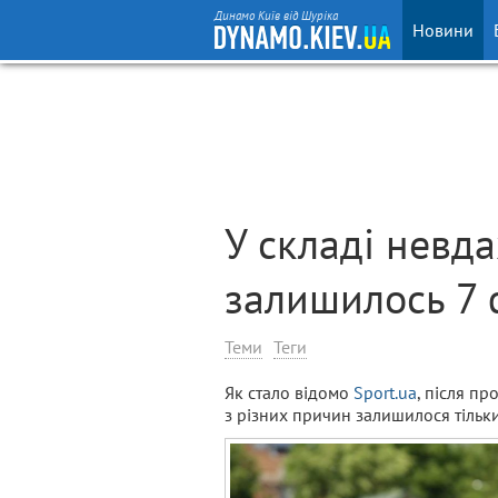
Динамо Київ від Шуріка
Новини
У складі невд
залишилось 7 
Теми
Теги
Як стало відомо
Sport.ua
, після пр
з різних причин залишилося тільки 