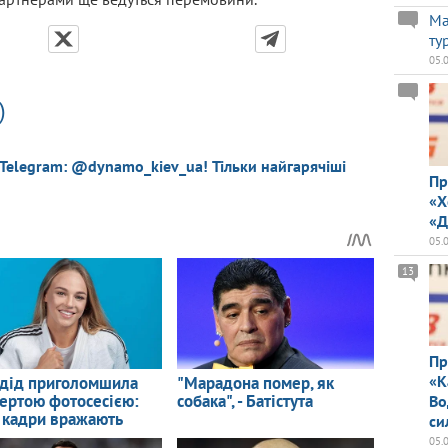
Ма
ту
05.
)
 Telegram: @dynamo_kiev_ua! Тільки найгарячіші
Пр
«Х
«Д
05.
13
Пр
«К
Во
си
05.