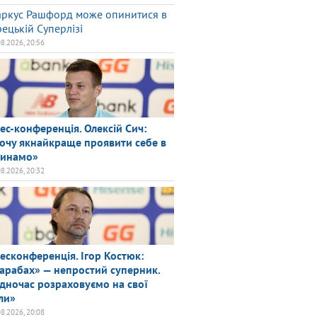
ркус Рашфорд може опинитися в
рецькій Суперлізі
08.2026, 20:56
ес-конференція. Олексій Сич:
очу якнайкраще проявити себе в
инамо»
08.2026, 20:32
есконференція. Ігор Костюк:
арабах» — непростий суперник.
дночас розраховуємо на свої
ли»
08.2026, 20:08