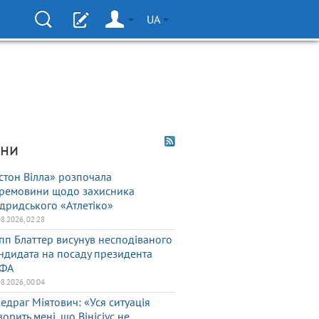
UA
ни
стон Вілла» розпочала
ремовини щодо захисника
дридського «Атлетіко»
08.2026, 02:28
пп Блаттер висунув несподіваного
ндидата на посаду президента
ФА
08.2026, 00:04
едраг Міятович: «Уся ситуація
ворить мені, що Вінісіус не