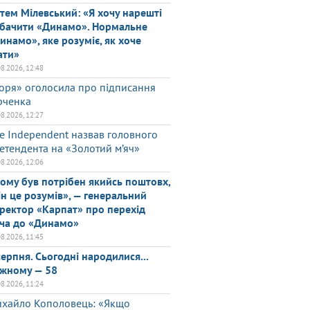
тем Мілевський: «Я хочу нарешті
бачити «Динамо». Нормальне
инамо», яке розуміє, як хоче
ати»
08.2026, 12:48
оря» оголосила про підписання
ченка
08.2026, 12:27
e Independent назвав головного
етендента на «Золотий м’яч»
08.2026, 12:06
ому був потрібен якийсь поштовх,
він це розумів», — генеральний
ректор «Карпат» про перехід
ча до «Динамо»
08.2026, 11:45
серпня. Сьогодні народилися...
жному — 58
08.2026, 11:24
хайло Кополовець: «Якщо