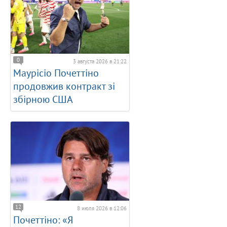
0
3 августа 2026 в 21:22
Маурісіо Почеттіно
продовжив контракт зі
збірною США
12
8 июля 2026 в 12:06
Почеттіно: «Я