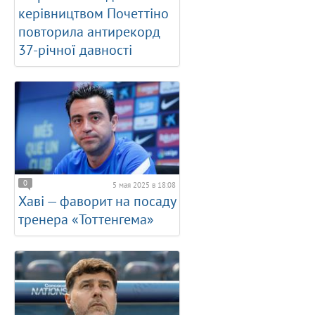
керівництвом Почеттіно
повторила антирекорд
37-річної давності
0
5 мая 2025 в 18:08
Хаві — фаворит на посаду
тренера «Тоттенгема»