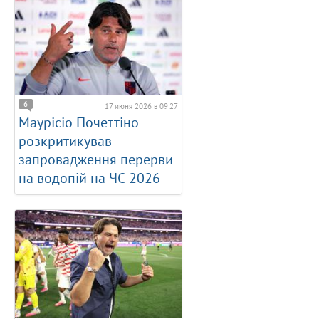
6
17 июня 2026 в 09:27
Маурісіо Почеттіно
розкритикував
запровадження перерви
на водопій на ЧС-2026