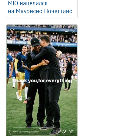
МЮ нацелился
на Маурисио Почеттино