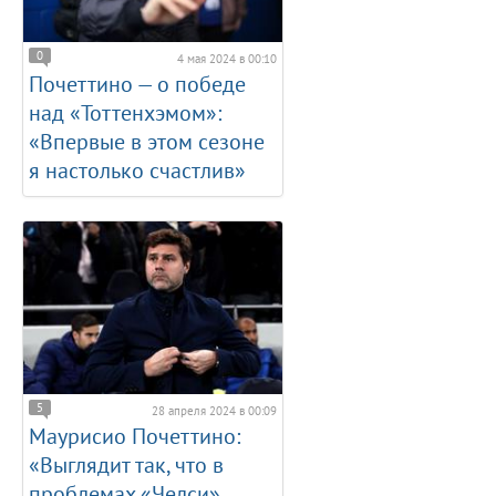
0
4 мая 2024 в 00:10
Почеттино — о победе
над «Тоттенхэмом»:
«Впервые в этом сезоне
я настолько счастлив»
5
28 апреля 2024 в 00:09
Маурисио Почеттино:
«Выглядит так, что в
проблемах «Челси»