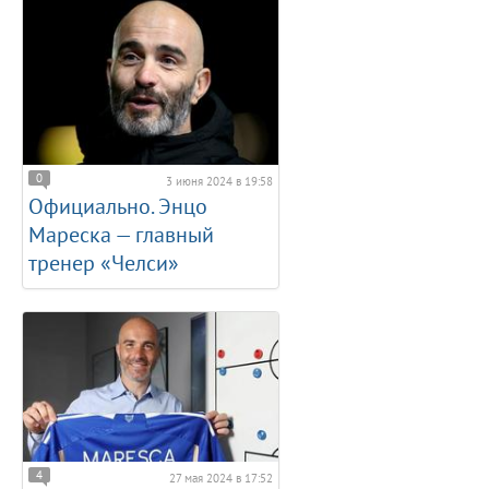
0
3 июня 2024 в 19:58
Официально. Энцо
Мареска — главный
тренер «Челси»
4
27 мая 2024 в 17:52