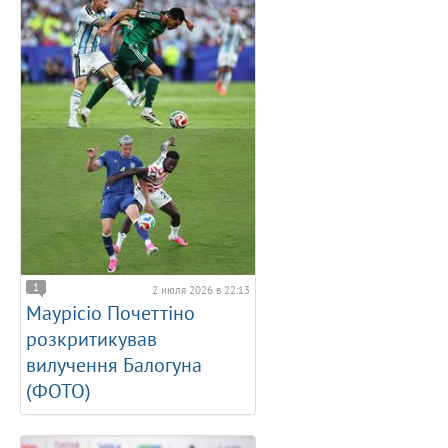
1
2 июля 2026 в 22:13
Маурісіо Почеттіно
розкритикував
вилучення Балогуна
(ФОТО)