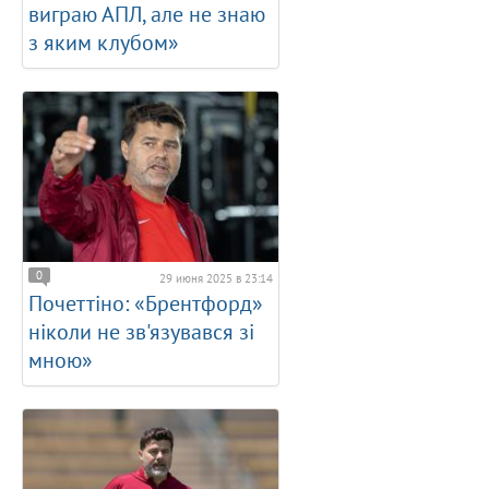
виграю АПЛ, але не знаю
з яким клубом»
0
29 июня 2025 в 23:14
Почеттіно: «Брентфорд»
ніколи не зв'язувався зі
мною»