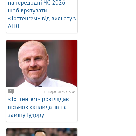
напередодні ЧС-2026,
щоб врятувати
«Тоттенгем» від вильоту з
АПЛ
1
15 марта 2026 в 22:41
«Тоттенгем» розглядає
вісьмох кандидатів на
заміну Тудору