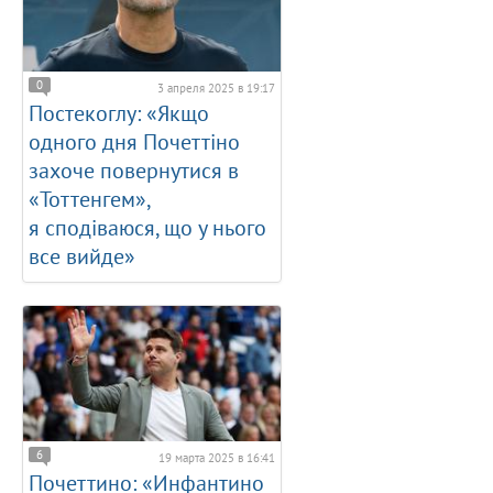
0
3 апреля 2025 в 19:17
Постекоглу: «Якщо
одного дня Почеттіно
захоче повернутися в
«Тоттенгем»,
я сподіваюся, що у нього
все вийде»
6
19 марта 2025 в 16:41
Почеттино: «Инфантино