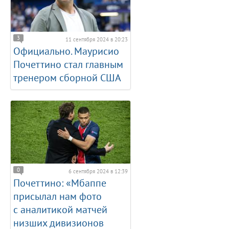
3
11 сентября 2024 в 20:23
Официально. Маурисио
Почеттино стал главным
тренером сборной США
0
6 сентября 2024 в 12:39
Почеттино: «Мбаппе
присылал нам фото
с аналитикой матчей
низших дивизионов