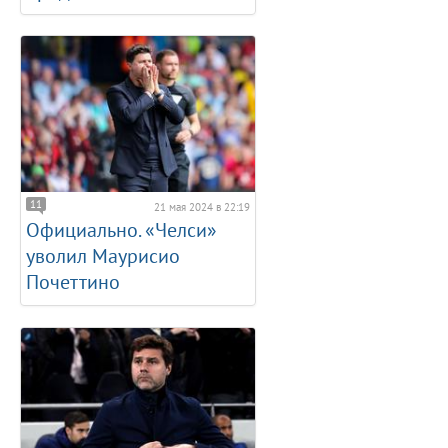
11
21 мая 2024 в 22:19
Официально. «Челси»
уволил Маурисио
Почеттино