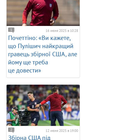
1
16 июня 2025 в 10:28
Почеттіно: «Ви кажете,
що Пулішич найкращий
гравець збірної США, але
йому ще треба
це довести»
2
12 июня 2025 в 19:00
Збірна США під