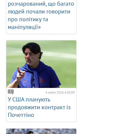
розчарований, що багато
людей почали говорити
про політику та
маніпуляції»
1
4 июля 2026 в 00:09
У США планують
продовжити контракт із
Почеттіно