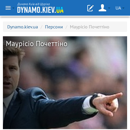
Динамо Київ від Шуріка
UA
Dynamo.kiev.ua
/
Персони
/
Маурісіо Почеттіно
Маурісіо Почеттіно