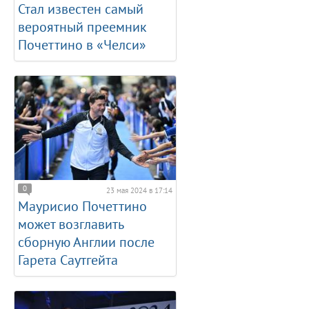
Стал известен самый
вероятный преемник
Почеттино в «Челси»
0
23 мая 2024 в 17:14
Маурисио Почеттино
может возглавить
сборную Англии после
Гарета Саутгейта