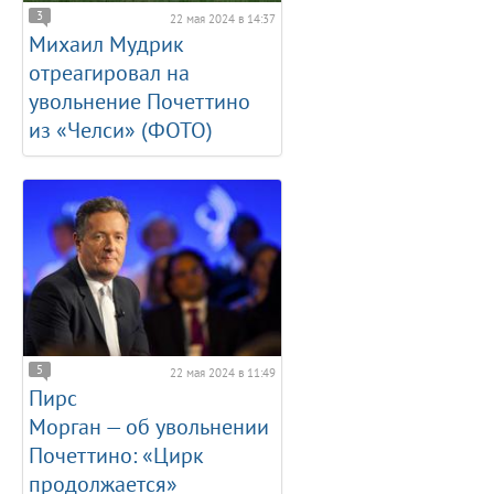
3
22 мая 2024 в 14:37
Михаил Мудрик
отреагировал на
увольнение Почеттино
из «Челси» (ФОТО)
5
22 мая 2024 в 11:49
Пирс
Морган — об увольнении
Почеттино: «Цирк
продолжается»