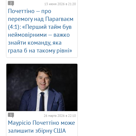
2
13 июня 2026 в 21:20
Почеттіно — про
перемогу над Парагваєм
(4:1): «Перший тайм був
неймовірними — важко
знайти команду, яка
грала б на такому рівні»
1
26 марта 2026 в 22:10
Маурісіо Почеттіно може
залишити збірну США