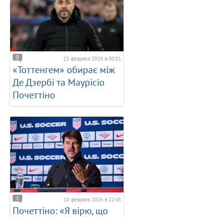
0
25 февраля 2026 в 00:01
«Тоттенгем» обирає між
Де Дзербі та Маурісіо
Почеттіно
1
10 февраля 2026 в 22:45
Почеттіно: «Я вірю, що