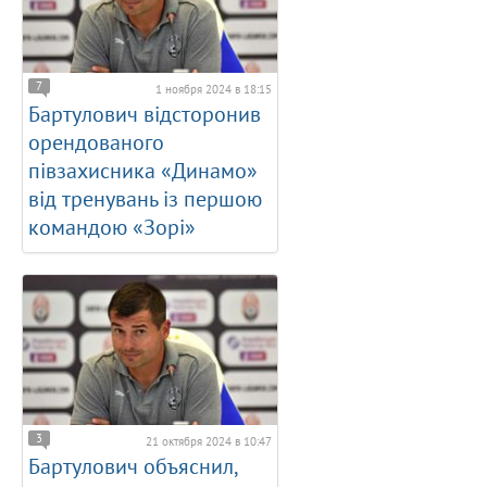
7
1 ноября 2024 в 18:15
Бартулович відсторонив
орендованого
півзахисника «Динамо»
від тренувань із першою
командою «Зорі»
3
21 октября 2024 в 10:47
Бартулович объяснил,