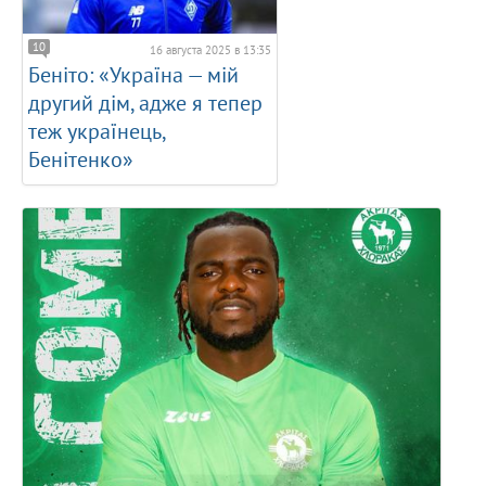
10
16 августа 2025 в 13:35
Беніто: «Україна — мій
другий дім, адже я тепер
теж українець,
Бенітенко»