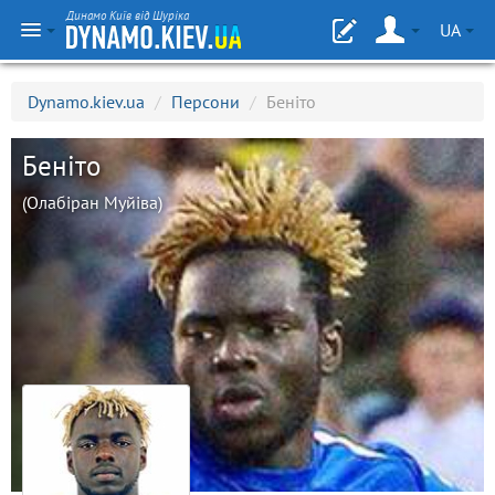
Динамо Київ від Шуріка
UA
Dynamo.kiev.ua
/
Персони
/
Беніто
Беніто
(Олабіран Муйіва)