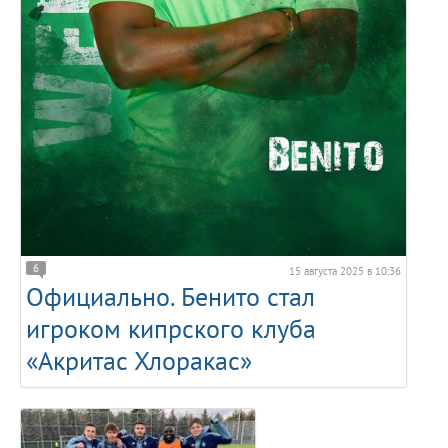
6
15 августа 2025 в 10:36
Официально. Бенито стал
игроком кипрского клуба
«Акритас Хлоракас»