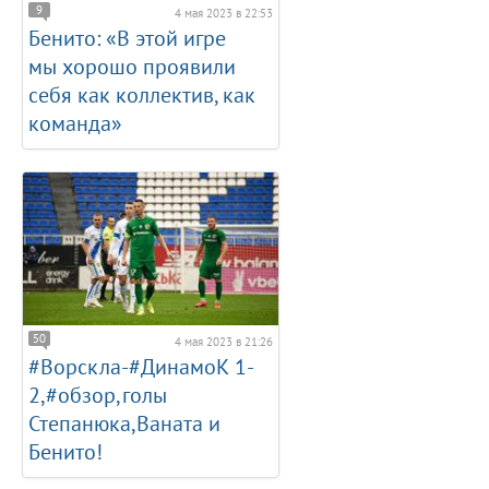
9
4 мая 2023 в 22:53
Бенито: «В этой игре
мы хорошо проявили
себя как коллектив, как
команда»
50
4 мая 2023 в 21:26
#Ворскла-#ДинамоК 1-
2,#обзор,голы
Степанюка,Ваната и
Бенито!