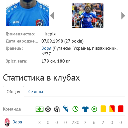
Громадянство:
Нігерія
Дата народження:
07.09.1998 (27 років)
Гравець:
Зоря
(Луганськ, Україна), півзахисник,
№77
Зріст, вага:
179 см, 180 кг
Статистика в клубах
Общая
Сезоны
Команда
Заря
8
0
0
0
280
2
6
2
0
0