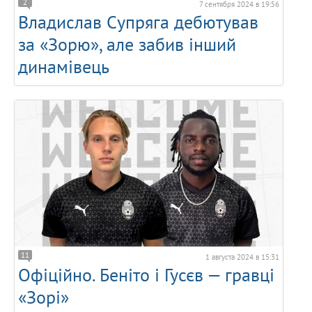
2
7 сентября 2024 в 19:56
Владислав Супряга дебютував
за «Зорю», але забив інший
динамівець
11
1 августа 2024 в 15:31
Офіційно. Беніто і Гусєв — гравці
«Зорі»