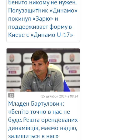
Бенито никому не нужен.
Полузащитник «Динамо»
покинул «Зарю» и
поддерживает форму в
Киеве с «Динамо U-17»
12
15 декабря 2024 в 08:24
Младен Бартулович:
«Беніто точно в нас не
буде. Решта орендованих
динамівців, маємо надію,
залишиться в нас»