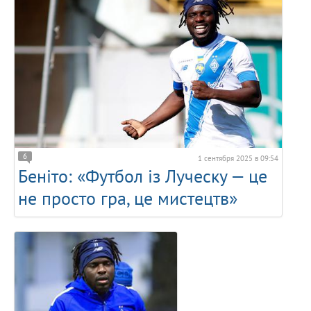
6
1 сентября 2025 в 09:54
Беніто: «Футбол із Луческу — це
не просто гра, це мистецтв»