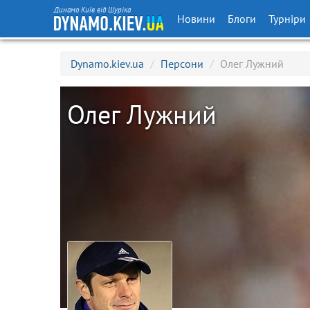
Динамо Київ від Шуріка
Новини
Блоги
Турніри
Dynamo.kiev.ua
/
Персони
/
Олег Лужний
Олег Лужний