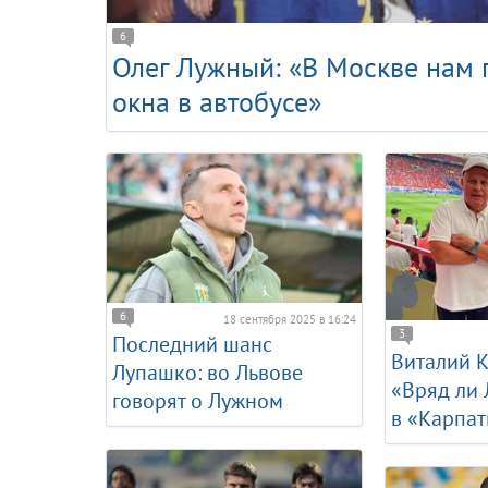
6
Олег Лужный: «В Москве нам
окна в автобусе»
6
18 сентября 2025 в 16:24
3
Последний шанс
Виталий 
Лупашко: во Львове
«Вряд ли
говорят о Лужном
в «Карпат