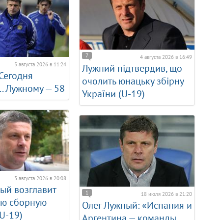
7
4 августа 2026 в 16:49
5 августа 2026 в 11:24
Лужний підтвердив, що
 Сегодня
очолить юнацьку збірну
.. Лужному — 58
України (U-19)
3 августа 2026 в 20:08
ый возглавит
1
18 июля 2026 в 21:20
ю сборную
Олег Лужный: «Испания и
U-19)
Аргентина — команды