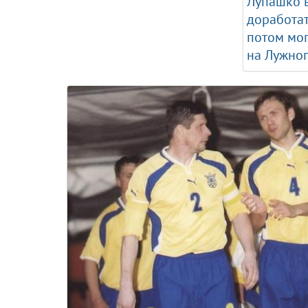
Лупашко 
доработат
потом мог
на Лужно