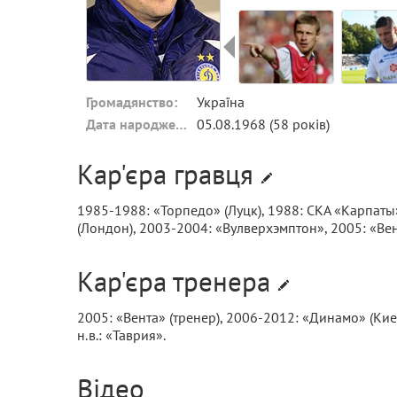
Громадянство:
Україна
Дата народження:
05.08.1968 (58 років)
Кар'єра гравця
1985-1988: «Торпедо» (Луцк), 1988: СКА «Карпаты
(Лондон), 2003-2004: «Вулверхэмптон», 2005: «Вен
Кар'єра тренера
2005: «Вента» (тренер), 2006-2012: «Динамо» (Киев) 
н.в.: «Таврия».
Відео