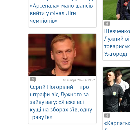
«Арсенала» мало шансів
вийти у фінал Ліги
чемпіонів»
6
Шевченко,
Лужний ві
товариськ
Ужгороді
0
10 января 2026 в 19:52
Сергій Погорілий — про
штрафи від Лужного за
зайву вагу: «Я вже всі
кущі на зборах з’їв, одну
траву їв»
4
«Карпаты»