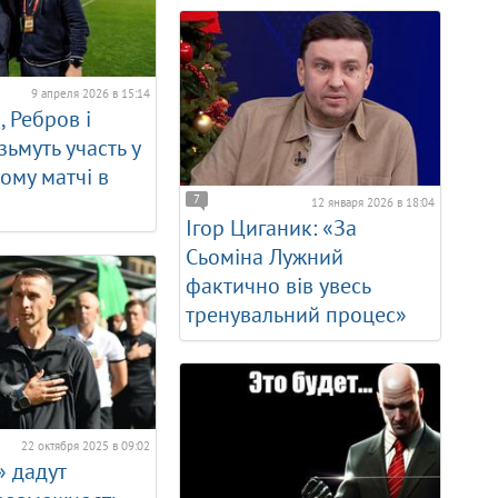
9 апреля 2026 в 15:14
 Ребров і
зьмуть участь у
ому матчі в
7
12 января 2026 в 18:04
Ігор Циганик: «За
Сьоміна Лужний
фактично вів увесь
тренувальний процес»
22 октября 2025 в 09:02
 дадут