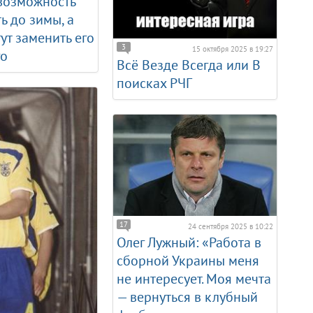
возможность
ь до зимы, а
ут заменить его
3
15 октября 2025 в 19:27
го
Всё Везде Всегда или В
поисках РЧГ
17
24 сентября 2025 в 10:22
Олег Лужный: «Работа в
сборной Украины меня
не интересует. Моя мечта
— вернуться в клубный