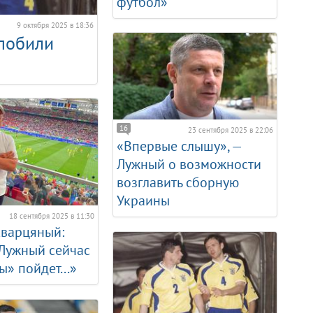
футбол»
9 октября 2025 в 18:36
 побили
16
23 сентября 2025 в 22:06
«Впервые слышу», —
Лужный о возможности
возглавить сборную
Украины
18 сентября 2025 в 11:30
Кварцяный:
 Лужный сейчас
ы» пойдет...»