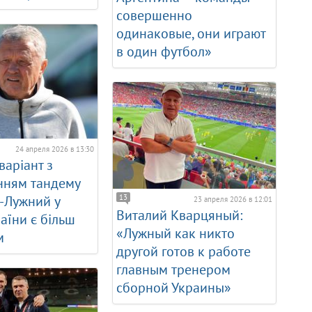
совершенно
одинаковые, они играют
в один футбол»
24 апреля 2026 в 13:30
варіант з
нням тандему
13
-Лужний у
23 апреля 2026 в 12:01
Виталий Кварцяный:
раїни є більш
«Лужный как никто
м
другой готов к работе
главным тренером
сборной Украины»