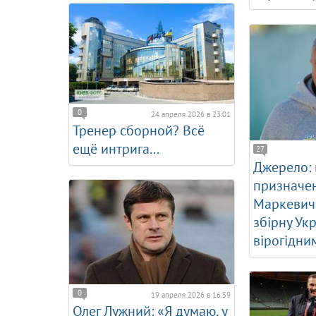
0
24 апреля 2026 в 23:01
Тренер сборной? Всё
ещё интрига...
27
Джерело: 
призначе
Маркевич
збірну Ук
вірогідни
0
19 апреля 2026 в 16:59
Олег Лужний: «Я думаю, у