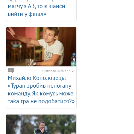
матчу з АЗ, то є шанси
вийти у фінал»
2
17 апреля 2026 в 13:37
Михайло Кополовець:
«Туран зробив непогану
команду. Як комусь може
така гра не подобатися?»