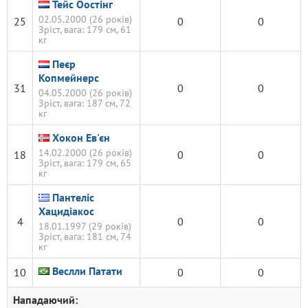
Тейс Оостінг
02.05.2000 (26 років)
25
0
0
Зріст, вага: 179 см, 61
кг
Пеєр
Копмейнерс
31
0
0
04.05.2000 (26 років)
Зріст, вага: 187 см, 72
кг
Хокон Ев'єн
14.02.2000 (26 років)
18
0
0
Зріст, вага: 179 см, 65
кг
Пантеліс
Хацидіакос
4
0
0
18.01.1997 (29 років)
Зріст, вага: 181 см, 74
кг
Веслли Патати
10
0
0
Нападаючий: