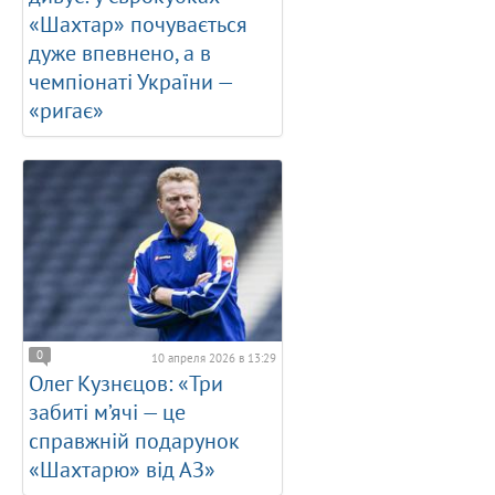
«Шахтар» почувається
дуже впевнено, а в
чемпіонаті України —
«ригає»
0
10 апреля 2026 в 13:29
Олег Кузнєцов: «Три
забиті м’ячі — це
справжній подарунок
«Шахтарю» від АЗ»