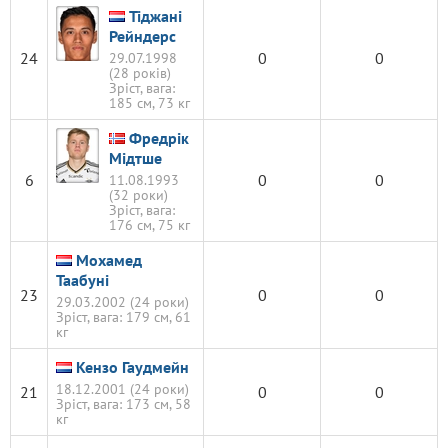
Тіджані
Рейндерс
24
0
0
29.07.1998
(28 років)
Зріст, вага:
185 см, 73 кг
Фредрік
Мідтше
6
0
0
11.08.1993
(32 роки)
Зріст, вага:
176 см, 75 кг
Мохамед
Таабуні
23
0
0
29.03.2002 (24 роки)
Зріст, вага: 179 см, 61
кг
Кензо Гаудмейн
18.12.2001 (24 роки)
21
0
0
Зріст, вага: 173 см, 58
кг