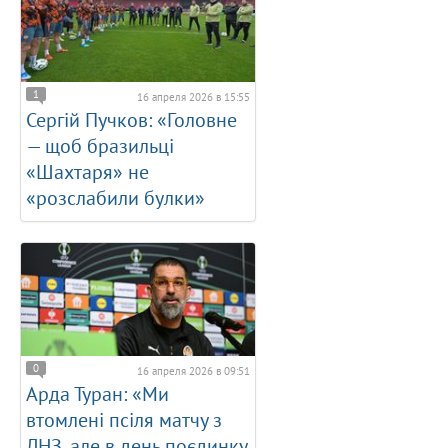
1
16 апреля 2026 в 15:55
Сергій Пучков: «Головне
— щоб бразильці
«Шахтаря» не
«розслабили булки»
0
16 апреля 2026 в 09:51
Арда Туран: «Ми
втомлені псіля матчу з
ЛНЗ, але в день поєдинку