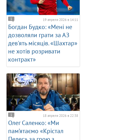
1
19 апреля 2026 в 14:11
Богдан Будко: «Мені не
дозволяли грати за АЗ
дев'ять місяців. «Шахтар»
не хотів розривати
контракт»
1
18 апреля 2026 в 22:38
Олег Саленко: «Ми
пам’ятаємо «Крістал
Пелес» за грою з