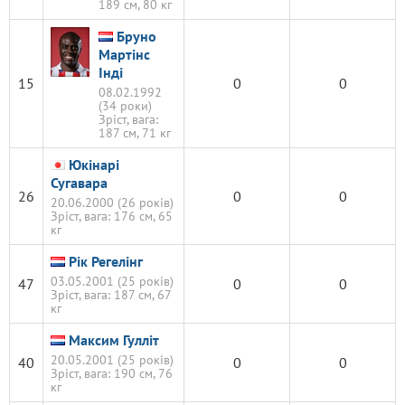
189 см, 80 кг
Бруно
Мартінс
Інді
15
0
0
08.02.1992
(34 роки)
Зріст, вага:
187 см, 71 кг
Юкінарі
Сугавара
26
0
0
20.06.2000 (26 років)
Зріст, вага: 176 см, 65
кг
Рік Регелінг
03.05.2001 (25 років)
47
0
0
Зріст, вага: 187 см, 67
кг
Максим Гулліт
20.05.2001 (25 років)
40
0
0
Зріст, вага: 190 см, 76
кг