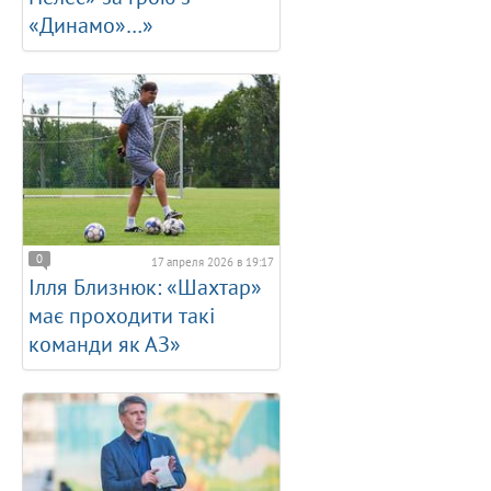
«Динамо»…»
0
17 апреля 2026 в 19:17
Ілля Близнюк: «Шахтар»
має проходити такі
команди як АЗ»