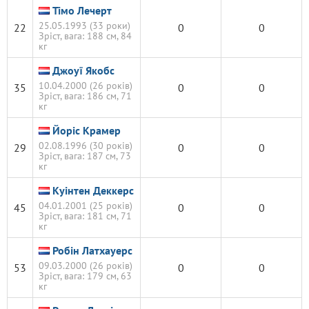
Тімо Лечерт
25.05.1993 (33 роки)
22
0
0
Зріст, вага: 188 см, 84
кг
Джоуї Якобс
10.04.2000 (26 років)
35
0
0
Зріст, вага: 186 см, 71
кг
Йоріс Крамер
02.08.1996 (30 років)
29
0
0
Зріст, вага: 187 см, 73
кг
Куінтен Деккерс
04.01.2001 (25 років)
45
0
0
Зріст, вага: 181 см, 71
кг
Робін Латхауерс
09.03.2000 (26 років)
53
0
0
Зріст, вага: 179 см, 63
кг