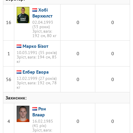
Хобі
Верхюлст
16
0
0
02.04.1993
(33 роки)
Зріст, вага:
192 см, 80 кг
Марко Бізот
10.03.1991 (35 років)
1
0
0
Зріст, вага: 194 см, 85
кг
Елбер Евора
12.02.1999 (27 років)
56
0
0
Зріст, вага: 192 см, 78
кг
Захисник:
Рон
Влаар
4
0
0
16.02.1985
(41 рік)
Зріст, вага: