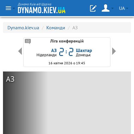
Динамо Київ від Шуріка
UA
Dynamo.kiev.ua
/
Команди
/
АЗ
Ліга конференцій
12
АЗ
Шахтар
ланди
Нідерланди
Донецьк
16 квітня 2026 о 19:45
АЗ