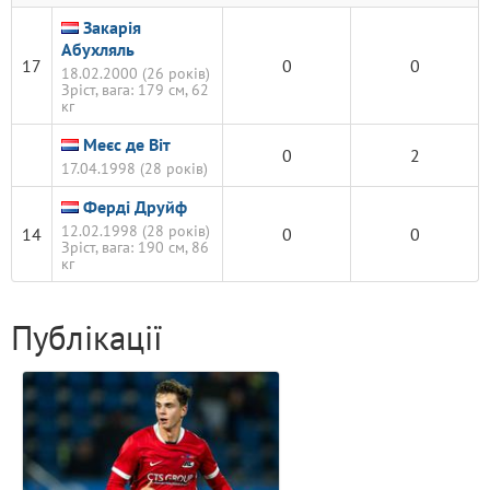
Закарія
Абухляль
17
0
0
18.02.2000 (26 років)
Зріст, вага: 179 см, 62
кг
Меєс де Віт
0
2
17.04.1998 (28 років)
Ферді Друйф
12.02.1998 (28 років)
14
0
0
Зріст, вага: 190 см, 86
кг
Публікації