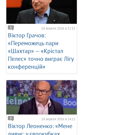
6
10 апреля 2026 в 21:52
Віктор Грачов:
«Переможець пари
«Шахтар» — «Крістал
Пелес» точно виграє Лігу
конференцій»
8
10 апреля 2026 в 14:11
Віктор Леоненко: «Мене
дивує: у єврокубках