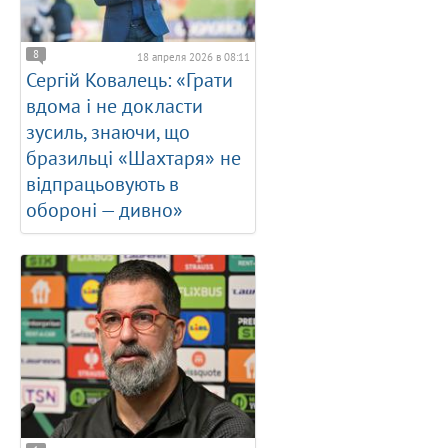
8
18 апреля 2026 в 08:11
Сергій Ковалець: «Грати
вдома і не докласти
зусиль, знаючи, що
бразильці «Шахтаря» не
відпрацьовують в
обороні — дивно»