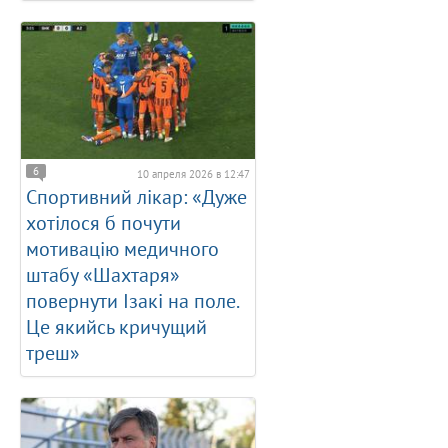
6
10 апреля 2026 в 12:47
Спортивний лікар: «Дуже
хотілося б почути
мотивацію медичного
штабу «Шахтаря»
повернути Ізакі на поле.
Це якийсь кричущий
треш»