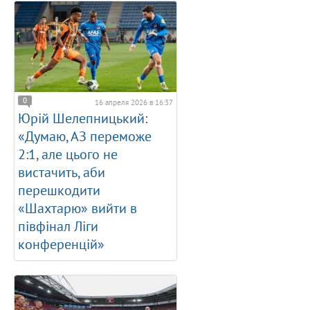
0
16 апреля 2026 в 16:37
Юрій Шелепницький:
«Думаю, АЗ переможе
2:1, але цього не
вистачить, аби
перешкодити
«Шахтарю» вийти в
півфінал Ліги
конференцій»