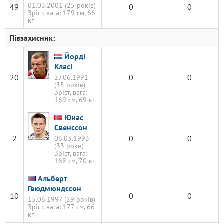
01.03.2001 (25 років)
49
0
0
Зріст, вага: 179 см, 66
кг
Півзахисник:
Йорді
Класі
20
0
0
27.06.1991
(35 років)
Зріст, вага:
169 см, 69 кг
Юнас
Свенссон
2
0
0
06.03.1993
(33 роки)
Зріст, вага:
168 см, 70 кг
Альберт
Гвюдмюндссон
10
0
0
15.06.1997 (29 років)
Зріст, вага: 177 см, 66
кг