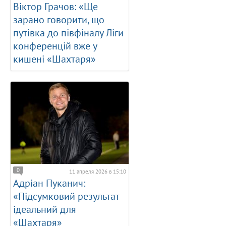
Віктор Грачов: «Ще
зарано говорити, що
путівка до півфіналу Ліги
конференцій вже у
кишені «Шахтаря»
0
11 апреля 2026 в 15:10
Адріан Пуканич:
«Підсумковий результат
ідеальний для
«Шахтаря»