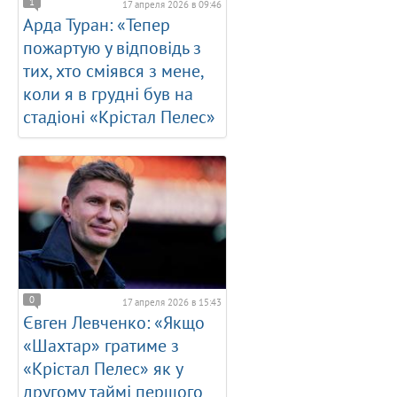
1
17 апреля 2026 в 09:46
Арда Туран: «Тепер
пожартую у відповідь з
тих, хто сміявся з мене,
коли я в грудні був на
стадіоні «Крістал Пелес»
0
17 апреля 2026 в 15:43
Євген Левченко: «Якщо
«Шахтар» гратиме з
«Крістал Пелес» як у
другому таймі першого