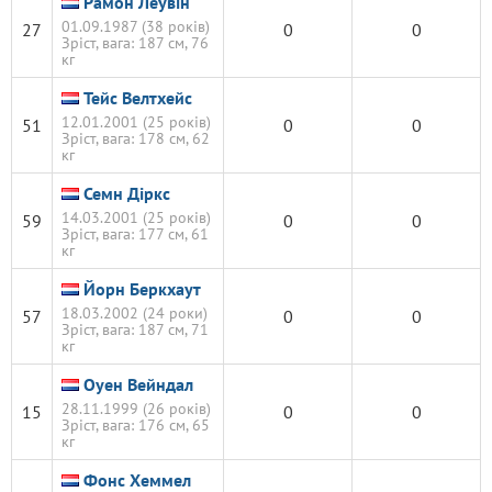
Рамон Леувін
01.09.1987 (38 років)
27
0
0
Зріст, вага: 187 см, 76
кг
Тейс Велтхейс
12.01.2001 (25 років)
51
0
0
Зріст, вага: 178 см, 62
кг
Семн Діркс
14.03.2001 (25 років)
59
0
0
Зріст, вага: 177 см, 61
кг
Йорн Беркхаут
18.03.2002 (24 роки)
57
0
0
Зріст, вага: 187 см, 71
кг
Оуен Вейндал
28.11.1999 (26 років)
15
0
0
Зріст, вага: 176 см, 65
кг
Фонс Хеммел