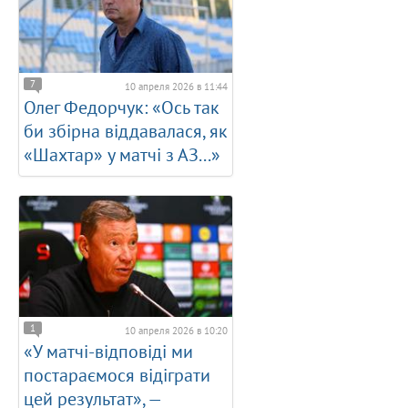
7
10 апреля 2026 в 11:44
Олег Федорчук: «Ось так
би збірна віддавалася, як
«Шахтар» у матчі з АЗ...»
1
10 апреля 2026 в 10:20
«У матчі-відповіді ми
постараємося відіграти
цей результат», —