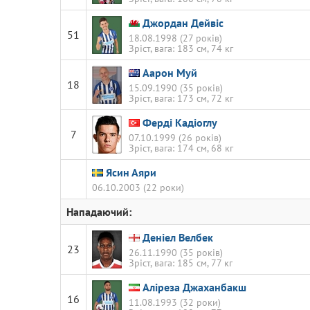
Джордан Дейвіс
51
18.08.1998 (27 років)
Зріст, вага: 183 см, 74 кг
Аарон Муй
18
15.09.1990 (35 років)
Зріст, вага: 173 см, 72 кг
Ферді Кадіоглу
7
07.10.1999 (26 років)
Зріст, вага: 174 см, 68 кг
Ясин Аяри
06.10.2003 (22 роки)
Нападаючий:
Деніел Велбек
23
26.11.1990 (35 років)
Зріст, вага: 185 см, 77 кг
Аліреза Джаханбакш
16
11.08.1993 (32 роки)