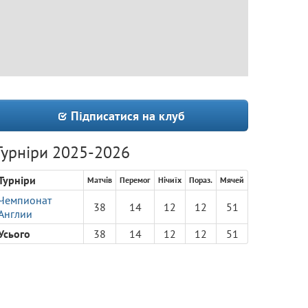
Підписатися на клуб
Турніри 2025-2026
Турніри
Матчів
Перемог
Нічиїх
Пораз.
Мячей
Чемпионат
38
14
12
12
51
Англии
Усього
38
14
12
12
51