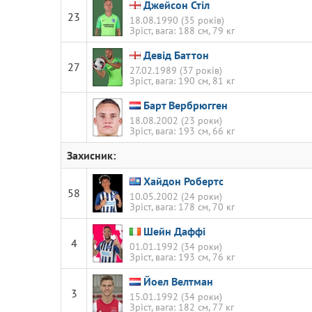
Джейсон Стіл
23
18.08.1990 (35 років)
Зріст, вага: 188 см, 79 кг
Девід Баттон
27
27.02.1989 (37 років)
Зріст, вага: 190 см, 81 кг
Барт Вербрюгген
18.08.2002 (23 роки)
Зріст, вага: 193 см, 66 кг
Захисник:
Хайдон Робертс
58
10.05.2002 (24 роки)
Зріст, вага: 178 см, 70 кг
Шейн Даффі
4
01.01.1992 (34 роки)
Зріст, вага: 193 см, 76 кг
Йоел Велтман
3
15.01.1992 (34 роки)
Зріст, вага: 182 см, 77 кг