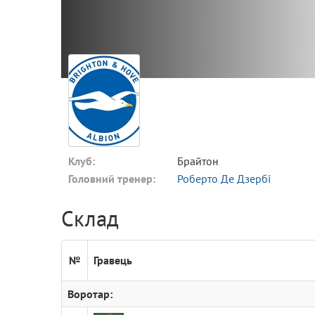
Клуб:
Брайтон
Головний тренер:
Роберто Де Дзербі
Склад
№
Гравець
Воротар: