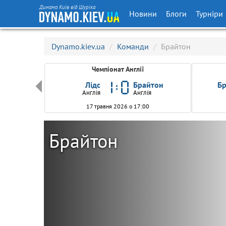
Динамо Київ від Шуріка
Новини
Блоги
Турніри
Dynamo.kiev.ua
/
Команди
/
Брайтон
Чемпіонат Англії
верхемптон
Лідс
Брайтон
Бр
ія
Англія
Англія
0
17 травня 2026 о 17:00
Брайтон