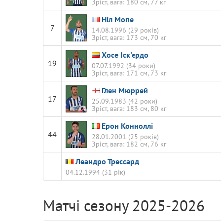
Зріст, вага: 180 см, 77 кг
Ніл Мопе
7
14.08.1996 (29 років)
Зріст, вага: 173 см, 70 кг
Хосе Іск'єрдо
19
07.07.1992 (34 роки)
Зріст, вага: 171 см, 73 кг
Глен Мюррей
17
25.09.1983 (42 роки)
Зріст, вага: 183 см, 80 кг
Ерон Конноллі
44
28.01.2001 (25 років)
Зріст, вага: 182 см, 76 кг
Леандро Трессард
04.12.1994 (31 рік)
Матчі сезону 2025-2026