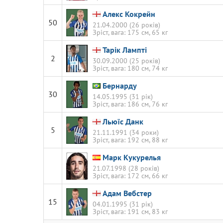
Алекс Кокрейн
50
21.04.2000 (26 років)
Зріст, вага: 175 см, 65 кг
Тарік Лампті
2
30.09.2000 (25 років)
Зріст, вага: 180 см, 74 кг
Бернарду
30
14.05.1995 (31 рік)
Зріст, вага: 186 см, 76 кг
Льюїс Данк
5
21.11.1991 (34 роки)
Зріст, вага: 192 см, 88 кг
Марк Кукурелья
21.07.1998 (28 років)
Зріст, вага: 172 см, 66 кг
Адам Вебстер
15
04.01.1995 (31 рік)
Зріст, вага: 191 см, 83 кг