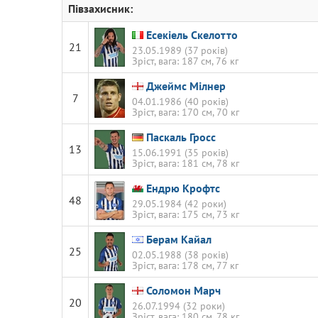
Півзахисник:
Есекіель Скелотто
21
23.05.1989 (37 років)
Зріст, вага: 187 см, 76 кг
Джеймс Мілнер
7
04.01.1986 (40 років)
Зріст, вага: 170 см, 70 кг
Паскаль Гросс
13
15.06.1991 (35 років)
Зріст, вага: 181 см, 78 кг
Ендрю Крофтс
48
29.05.1984 (42 роки)
Зріст, вага: 175 см, 73 кг
Берам Кайал
25
02.05.1988 (38 років)
Зріст, вага: 178 см, 77 кг
Соломон Марч
20
26.07.1994 (32 роки)
Зріст, вага: 180 см, 78 кг