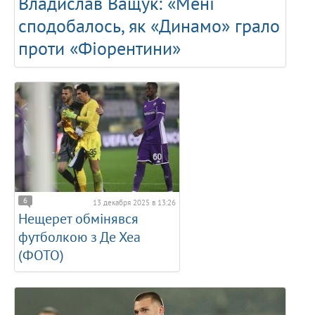
Владислав Ващук: «Мені
сподобалось, як «Динамо» грало
проти «Фіорентини»
6
13 декабря 2025 в 13:26
Нещерет обмінявся
футболкою з Де Хеа
(ФОТО)