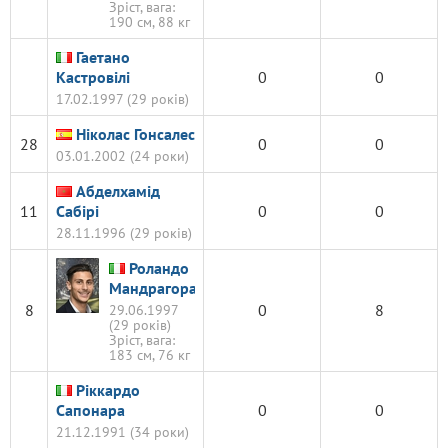
Зріст, вага:
190 см, 88 кг
Гаетано
Кастровілі
0
0
17.02.1997 (29 років)
Ніколас Гонсалес
28
0
0
03.01.2002 (24 роки)
Абделхамід
11
Сабірі
0
0
28.11.1996 (29 років)
Роландо
Мандрагора
8
0
8
29.06.1997
(29 років)
Зріст, вага:
183 см, 76 кг
Ріккардо
Сапонара
0
0
21.12.1991 (34 роки)