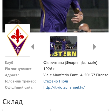
Клуб:
Фіорентина (Флоренція, Італія)
Рік заснування:
1926 г.
Адреса:
Viale Manfredo Fanti, 4, 50137 Firenze
Головний тренер:
Стефано Піолі
Офіційний сайт:
http://it.violachannel.tv/
Склад