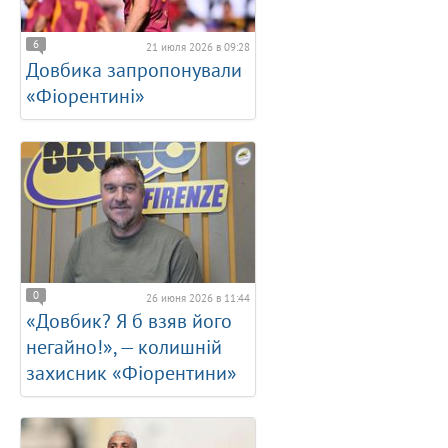
6
21 июля 2026 в 09:28
Довбика запропонували
«Фіорентині»
0
26 июня 2026 в 11:44
«Довбик? Я б взяв його
негайно!», — колишній
захисник «Фіорентини»