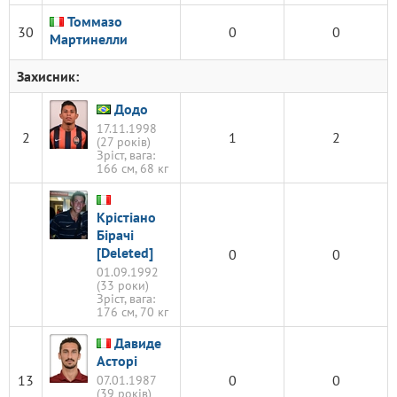
Томмазо
30
0
0
Мартинелли
Захисник:
Додо
17.11.1998
2
1
2
(27 років)
Зріст, вага:
166 см, 68 кг
Крістіано
Бірачі
[Deleted]
0
0
01.09.1992
(33 роки)
Зріст, вага:
176 см, 70 кг
Давиде
Асторі
13
0
0
07.01.1987
(39 років)