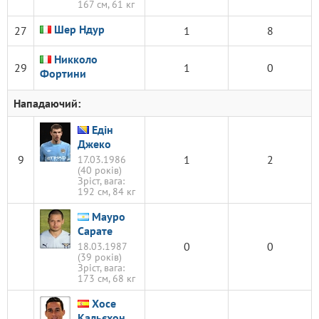
167 см, 61 кг
Шер Ндур
27
1
8
Никколо
29
1
0
Фортини
Нападаючий:
Едін
Джеко
9
1
2
17.03.1986
(40 років)
Зріст, вага:
192 см, 84 кг
Мауро
Сарате
0
0
18.03.1987
(39 років)
Зріст, вага:
173 см, 68 кг
Хосе
Кальєхон