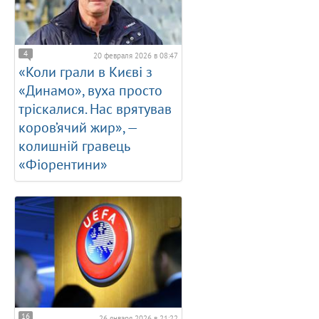
4
20 февраля 2026 в 08:47
«Коли грали в Києві з
«Динамо», вуха просто
тріскалися. Нас врятував
коров’ячий жир», —
колишній гравець
«Фіорентини»
16
26 января 2026 в 21:22