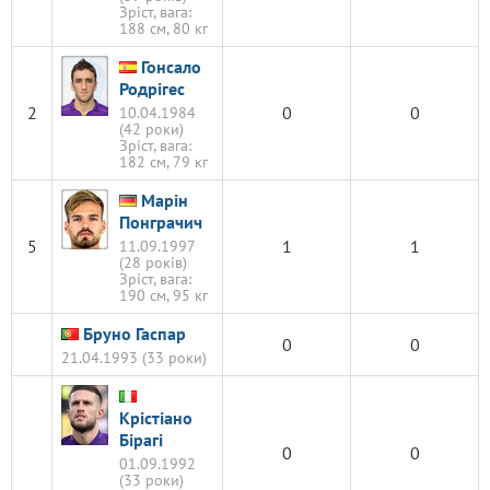
Зріст, вага:
188 см, 80 кг
Гонсало
Родрігес
2
0
0
10.04.1984
(42 роки)
Зріст, вага:
182 см, 79 кг
Марін
Понграчич
5
1
1
11.09.1997
(28 років)
Зріст, вага:
190 см, 95 кг
Бруно Гаспар
0
0
21.04.1993 (33 роки)
Крістіано
Бірагі
0
0
01.09.1992
(33 роки)