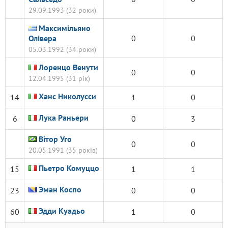
29.09.1993 (32 роки)
Максимільяно
Олівера
0
0
05.03.1992 (34 роки)
Лоренцо Венути
0
0
12.04.1995 (31 рік)
Ханс Николусси
14
1
0
Лука Раньери
6
0
3
Вітор Уго
0
0
20.05.1991 (35 років)
Пьетро Комуццо
15
1
1
Эман Коспо
23
0
0
Эдди Куадьо
60
1
0