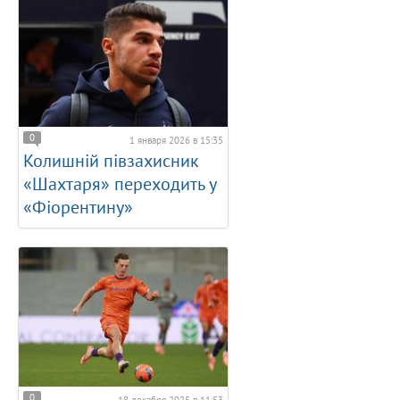
0
1 января 2026 в 15:35
Колишній півзахисник
«Шахтаря» переходить у
«Фіорентину»
0