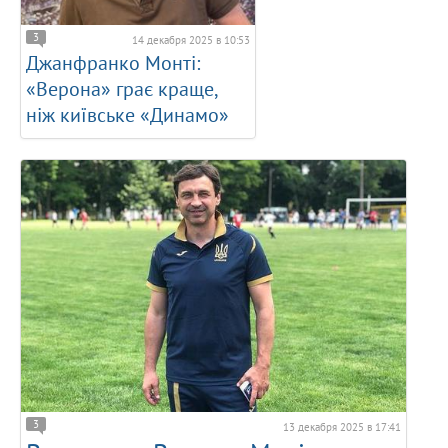
3
14 декабря 2025 в 10:53
Джанфранко Монті:
«Верона» грає краще,
ніж київське «Динамо»
3
13 декабря 2025 в 17:41