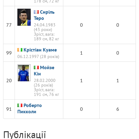
178 см, 72 кг
Сиріль
Теро
77
0
0
24.04.1983
(43 роки)
Зріст, вага:
189 см, 82 кг
Крістіан Куаме
99
1
0
06.12.1997 (28 років)
Мойзе
Кін
20
1
1
28.02.2000
(26 років)
Зріст, вага:
191 см, 76 кг
Роберто
91
0
6
Пикколи
Публікації