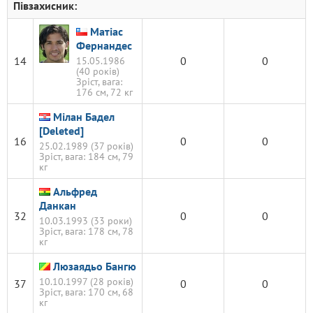
Півзахисник:
Матіас
Фернандес
14
0
0
15.05.1986
(40 років)
Зріст, вага:
176 см, 72 кг
Мілан Бадел
[Deleted]
16
0
0
25.02.1989 (37 років)
Зріст, вага: 184 см, 79
кг
Альфред
Данкан
32
0
0
10.03.1993 (33 роки)
Зріст, вага: 178 см, 78
кг
Люзаядьо Бангю
10.10.1997 (28 років)
37
0
0
Зріст, вага: 170 см, 68
кг