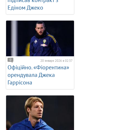
Едіном Джеко
0
20 января 2026 в 02:37
Офіційно. «Фіорентина»
орендувала Джека
Гаррісона