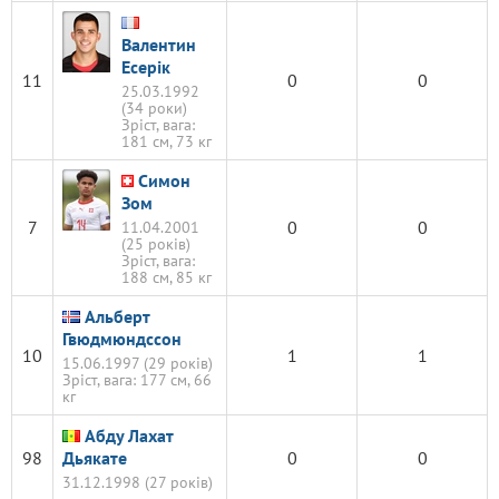
Валентин
Есерік
11
0
0
25.03.1992
(34 роки)
Зріст, вага:
181 см, 73 кг
Симон
Зом
7
0
0
11.04.2001
(25 років)
Зріст, вага:
188 см, 85 кг
Альберт
Гвюдмюндссон
10
1
1
15.06.1997 (29 років)
Зріст, вага: 177 см, 66
кг
Абду Лахат
98
Дьякате
0
0
31.12.1998 (27 років)