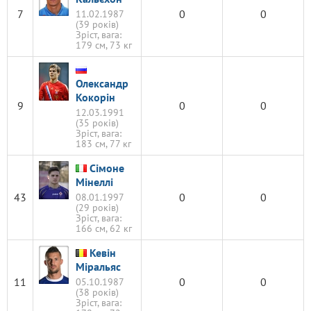
7
0
0
11.02.1987
(39 років)
Зріст, вага:
179 см, 73 кг
Олександр
Кокорін
9
0
0
12.03.1991
(35 років)
Зріст, вага:
183 см, 77 кг
Сімоне
Мінеллі
43
0
0
08.01.1997
(29 років)
Зріст, вага:
166 см, 62 кг
Кевін
Міральяс
11
0
0
05.10.1987
(38 років)
Зріст, вага: