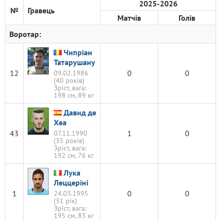
2025-2026
№
Гравець
Матчів
Голів
Воротар:
Чипріан
Татарушану
12
0
0
09.02.1986
(40 років)
Зріст, вага:
198 см, 89 кг
Давид де
Хеа
43
1
0
07.11.1990
(35 років)
Зріст, вага:
192 см, 76 кг
Лука
Леццеріні
1
0
0
24.03.1995
(31 рік)
Зріст, вага:
195 см, 83 кг