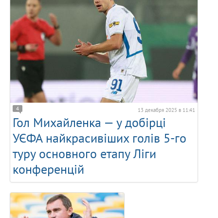
4
13 декабря 2025 в 11:41
Гол Михайленка — у добірці
УЄФА найкрасивіших голів 5-го
туру основного етапу Ліги
конференцій