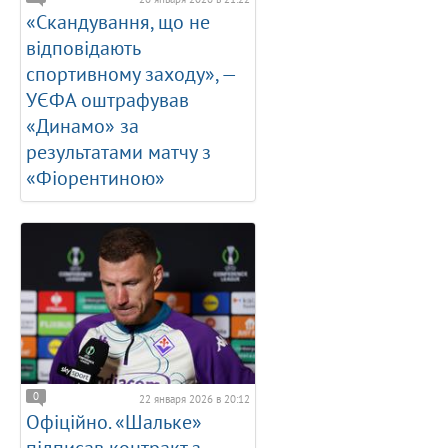
«Скандування, що не
відповідають
спортивному заходу», —
УЄФА оштрафував
«Динамо» за
результатами матчу з
«Фіорентиною»
0
22 января 2026 в 20:12
Офіційно. «Шальке»
підписав контракт з