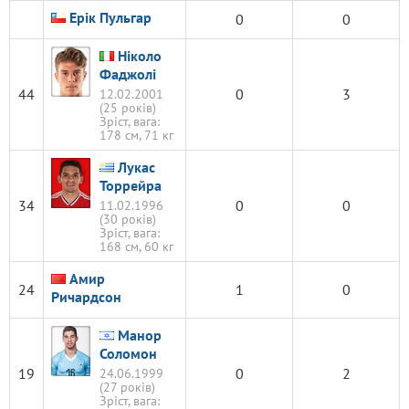
Ерік Пульгар
0
0
Ніколо
Фаджолі
44
0
3
12.02.2001
(25 років)
Зріст, вага:
178 см, 71 кг
Лукас
Торрейра
34
0
0
11.02.1996
(30 років)
Зріст, вага:
168 см, 60 кг
Амир
24
1
0
Ричардсон
Манор
Соломон
19
0
2
24.06.1999
(27 років)
Зріст, вага: