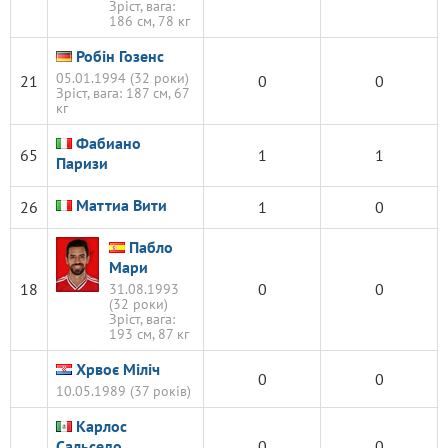
Зріст, вага:
186 см, 78 кг
Робін Гозенс
05.01.1994 (32 роки)
21
0
0
Зріст, вага: 187 см, 67
кг
Фабиано
65
1
1
Паризи
Маттиа Вити
26
1
0
Пабло
Мари
18
0
0
31.08.1993
(32 роки)
Зріст, вага:
193 см, 87 кг
Хрвоє Міліч
0
0
10.05.1989 (37 років)
Карлос
Сальседо
0
0