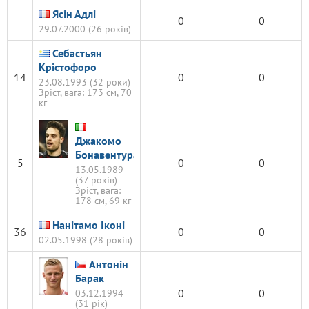
Ясін Адлі
0
0
29.07.2000 (26 років)
Себастьян
Крістофоро
14
0
0
23.08.1993 (32 роки)
Зріст, вага: 173 см, 70
кг
Джакомо
Бонавентура
5
0
0
13.05.1989
(37 років)
Зріст, вага:
178 см, 69 кг
Нанітамо Іконі
36
0
0
02.05.1998 (28 років)
Антонін
Барак
0
0
03.12.1994
(31 рік)