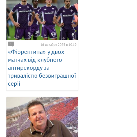
1
16 декабря 2025 в 10:19
«Фіорентина» у двох
матчах від клубного
антирекорду за
тривалістю безвиграшної
серії