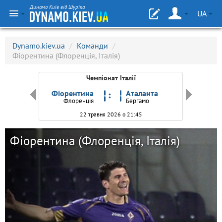
Динамо Київ від Шуріка
UA
Dynamo.kiev.ua
/
Команди
/
Фіорентина (Флоренція, Італія)
Чемпіонат Італії
ентина
Фіорентина
Аталанта
нція
Флоренція
Бергамо
22 травня 2026 о 21:45
Фіорентина (Флоренція, Італія)