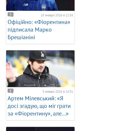
0
10 января 2026 в 12:58
Офіційно: «Фіорентина»
підписала Марко
Брешіаніні
8
3 января 2026 в 14:31
Артем Мілевський: «Я
досі згадую, що міг грати
за «Фіорентину», але...»