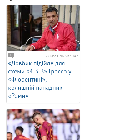
0
22 июля 2026 в 10:42
«Довбик підійде для
схеми «4-3-3» Гроссо у
«Фіорентині», —
колишній нападник
«Роми»