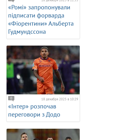
18 декабря 2025 в 11:53
«Ромі» запропонували
підписати форварда
«Фіорентини» Альберта
Гудмундссона
0
18 декабря 2025 в 10:29
«Інтер» розпочав
переговори з Додо