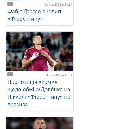
0
28 мая 2026 в 10:15
Фабіо Гроссо очолить
«Фіорентину»
0
9 мая 2026 в 11:03
Пропозиція «Роми»
щодо обміну Довбика на
Пікколі «Фіорентину» не
вразила