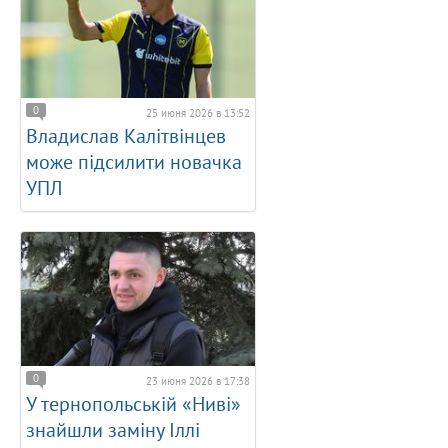
0
25 июня 2026 в 13:52
Владислав Калітвінцев
може підсилити новачка
УПЛ
0
23 июня 2026 в 17:38
У тернопольській «Ниві»
знайшли заміну Іллі