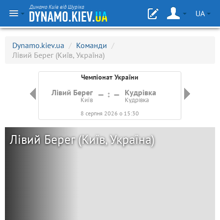
Динамо Київ від Шуріка
UA
Dynamo.kiev.ua
/
Команди
/
Лівий Берег (Київ, Україна)
Чемпіонат України
івка
Лівий Берег
Кудрівка
Кри
ка
Київ
Кудрівка
Крив
8 серпня 2026 о 15:30
Лівий Берег (Київ, Україна)