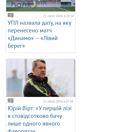
2
21 июля 2026 в 20:54
УПЛ назвала дату, на яку
перенесено матч
«Динамо» — «Лівий
Берег»
2
22 июля 2026 в 07:49
Юрій Вірт: «У першій лізі
я стовідсотково бачу
лише одного явного
фаворита»