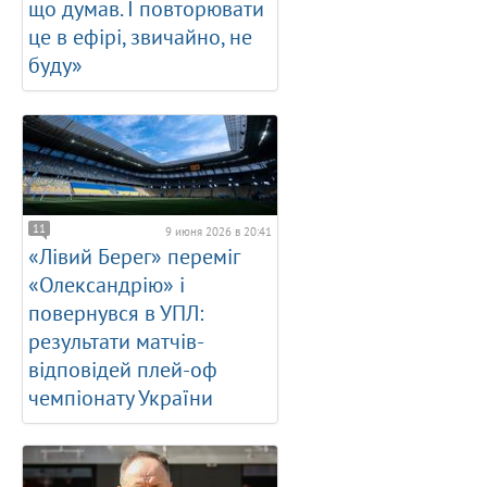
що думав. І повторювати
це в ефірі, звичайно, не
буду»
11
9 июня 2026 в 20:41
«Лівий Берег» переміг
«Олександрію» і
повернувся в УПЛ:
результати матчів-
відповідей плей-оф
чемпіонату України