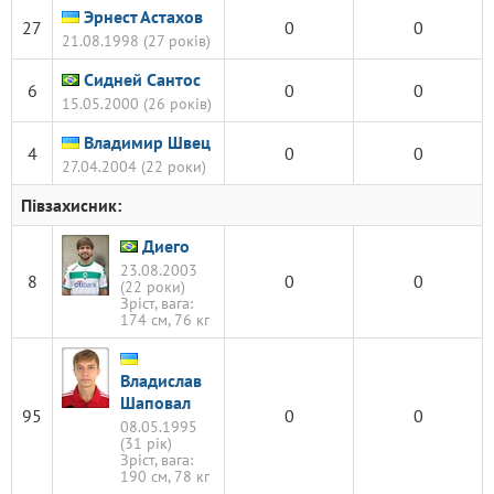
Эрнест Астахов
27
0
0
21.08.1998 (27 років)
Сидней Сантос
6
0
0
15.05.2000 (26 років)
Владимир Швец
4
0
0
27.04.2004 (22 роки)
Півзахисник:
Диего
23.08.2003
8
0
0
(22 роки)
Зріст, вага:
174 см, 76 кг
Владислав
Шаповал
95
0
0
08.05.1995
(31 рік)
Зріст, вага:
190 см, 78 кг