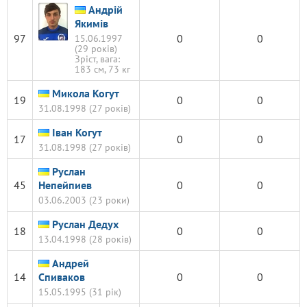
Андрій
Якимів
97
0
0
15.06.1997
(29 років)
Зріст, вага:
183 см, 73 кг
Микола Когут
19
0
0
31.08.1998 (27 років)
Іван Когут
17
0
0
31.08.1998 (27 років)
Руслан
45
Непейпиев
0
0
03.06.2003 (23 роки)
Руслан Дедух
18
0
0
13.04.1998 (28 років)
Андрей
14
Спиваков
0
0
15.05.1995 (31 рік)