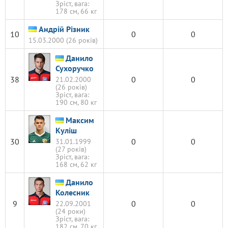
Зріст, вага:
178 см, 66 кг
Андрій Різник
10
0
0
15.03.2000 (26 років)
Данило
Сухоручко
38
0
0
21.02.2000
(26 років)
Зріст, вага:
190 см, 80 кг
Максим
Куліш
30
0
0
31.01.1999
(27 років)
Зріст, вага:
168 см, 62 кг
Данило
Колесник
9
0
0
22.09.2001
(24 роки)
Зріст, вага:
182 см, 70 кг