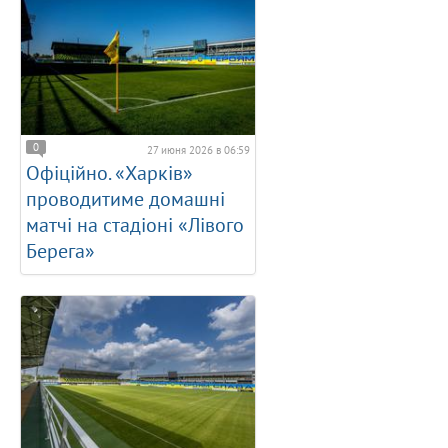
0
27 июня 2026 в 06:59
Офіційно. «Харків»
проводитиме домашні
матчі на стадіоні «Лівого
Берега»