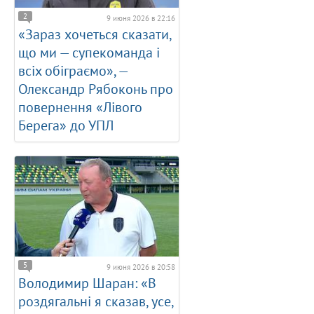
2
9 июня 2026 в 22:16
«Зараз хочеться сказати,
що ми — супекоманда і
всіх обіграємо», —
Олександр Рябоконь про
повернення «Лівого
Берега» до УПЛ
5
9 июня 2026 в 20:58
Володимир Шаран: «В
роздягальні я сказав, усе,