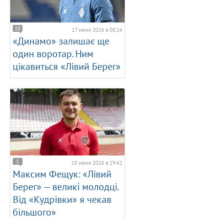
10
17 июня 2026 в 08:24
«Динамо» залишає ще
один воротар. Ним
цікавиться «Лівий Берег»
1
10 июня 2026 в 19:42
Максим Фещук: «Лівий
Берег» — великі молодці.
Від «Кудрівки» я чекав
більшого»