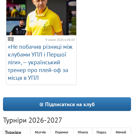
2
9 июня 2026 в 08:43
«Не побачив різниці між
клубами УПЛ і Першої
ліги», — український
тренер про плей-оф за
місця в УПЛ
Підписатися на клуб
Турніри 2026-2027
Турніри
Матчів
Перемог
Нічиїх
Пораз.
Мячей