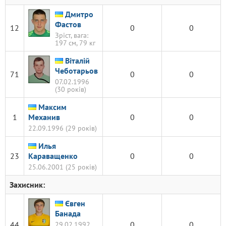
Дмитро
Фастов
12
0
0
Зріст, вага:
197 см, 79 кг
Віталій
Чеботарьов
71
0
0
07.02.1996
(30 років)
Максим
1
Механив
0
0
22.09.1996 (29 років)
Илья
23
Караващенко
0
0
25.06.2001 (25 років)
Захисник:
Євген
Банада
44
0
0
29.02.1992