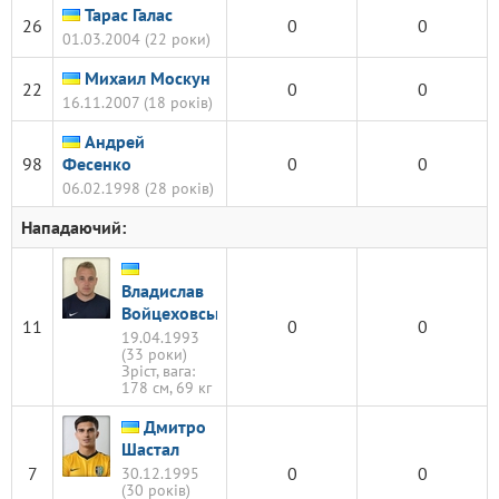
Тарас Галас
26
0
0
01.03.2004 (22 роки)
Михаил Москун
22
0
0
16.11.2007 (18 років)
Андрей
98
Фесенко
0
0
06.02.1998 (28 років)
Нападаючий:
Владислав
Войцеховський
11
0
0
19.04.1993
(33 роки)
Зріст, вага:
178 см, 69 кг
Дмитро
Шастал
7
0
0
30.12.1995
(30 років)