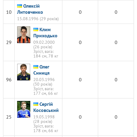
Олексій
10
Литовченко
0
0
15.08.1996 (29 років)
Клим
Приходько
29
0
0
09.02.2000
(26 років)
Зріст, вага:
184 см, 78 кг
Олег
Синиця
96
0
0
20.03.1996
(30 років)
Зріст, вага:
177 см, 66 кг
Сергій
Косовський
25
0
0
19.05.1998
(28 років)
Зріст, вага:
178 см, 66 кг