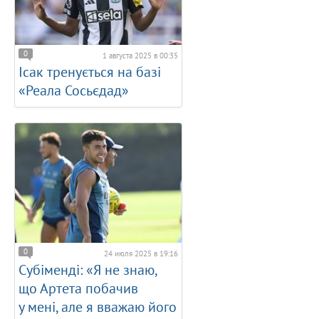
0
1 августа 2025 в 00:35
Ісак тренується на базі
«Реала Сосьєдад»
0
24 июля 2025 в 19:16
Субіменді: «Я не знаю,
що Артета побачив
у мені, але я вважаю його