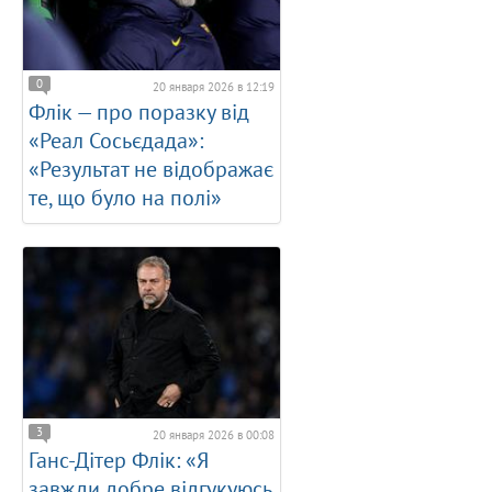
0
20 января 2026 в 12:19
Флік — про поразку від
«Реал Сосьєдада»:
«Результат не відображає
те, що було на полі»
3
20 января 2026 в 00:08
Ганс-Дітер Флік: «Я
завжди добре відгукуюсь