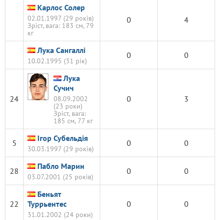
Карлос Солер
02.01.1997 (29 років)
0
4
Зріст, вага: 183 см, 79
кг
Лука Сангаллі
0
0
10.02.1995 (31 рік)
Лука
Сучич
24
0
3
08.09.2002
(23 роки)
Зріст, вага:
185 см, 77 кг
Ігор Субельдія
5
0
0
30.03.1997 (29 років)
Пабло Марин
28
0
0
03.07.2001 (25 років)
Беньят
22
Туррьентес
0
0
31.01.2002 (24 роки)