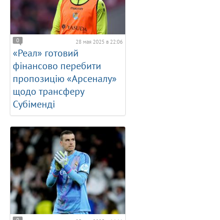
0
28 мая 2025 в 22:06
«Реал» готовий
фінансово перебити
пропозицію «Арсеналу»
щодо трансферу
Субіменді
0