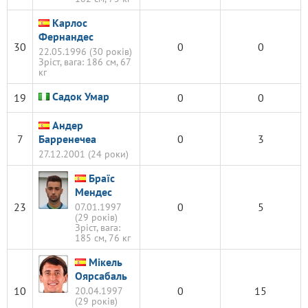
Карлос
Фернандес
30
0
0
22.05.1996 (30 років)
Зріст, вага: 186 см, 67
кг
Садок Умар
19
0
0
Андер
7
Барренечеа
0
3
27.12.2001 (24 роки)
Браїс
Мендес
23
0
5
07.01.1997
(29 років)
Зріст, вага:
185 см, 76 кг
Мікель
Оярсабаль
10
0
15
20.04.1997
(29 років)