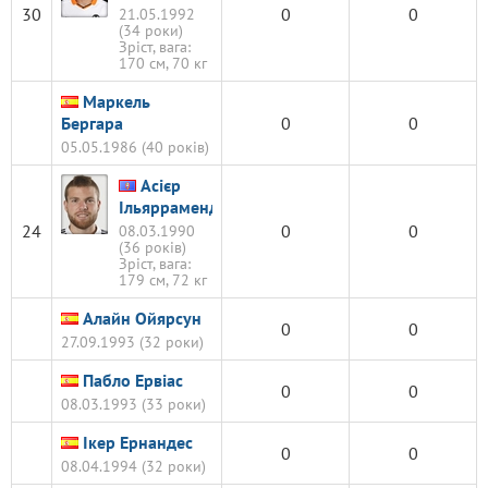
30
0
0
21.05.1992
(34 роки)
Зріст, вага:
170 см, 70 кг
Маркель
Бергара
0
0
05.05.1986 (40 років)
Асієр
Ільярраменді
24
0
0
08.03.1990
(36 років)
Зріст, вага:
179 см, 72 кг
Алайн Ойярсун
0
0
27.09.1993 (32 роки)
Пабло Ервіас
0
0
08.03.1993 (33 роки)
Ікер Ернандес
0
0
08.04.1994 (32 роки)