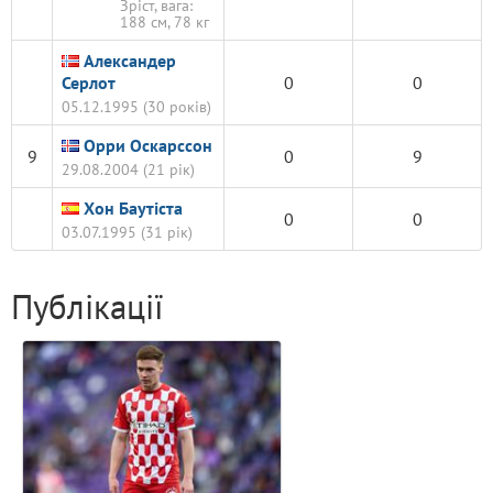
Зріст, вага:
188 см, 78 кг
Александер
Серлот
0
0
05.12.1995 (30 років)
Орри Оскарссон
9
0
9
29.08.2004 (21 рік)
Хон Баутіста
0
0
03.07.1995 (31 рік)
Публікації