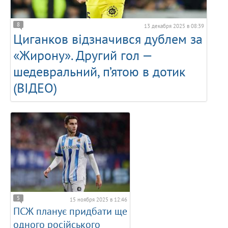
8
13 декабря 2025 в 08:39
Циганков відзначився дублем за
«Жирону». Другий гол —
шедевральний, п’ятою в дотик
(ВІДЕО)
5
15 ноября 2025 в 12:46
ПСЖ планує придбати ще
одного російського