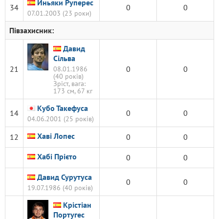
Иньяки Руперес
34
0
0
07.01.2003 (23 роки)
Півзахисник:
Давид
Сільва
21
0
0
08.01.1986
(40 років)
Зріст, вага:
173 см, 67 кг
Кубо Такефуса
14
0
0
04.06.2001 (25 років)
Хаві Лопес
12
0
0
Хабі Прієто
0
0
Давид Сурутуса
0
0
19.07.1986 (40 років)
Крістіан
Португес