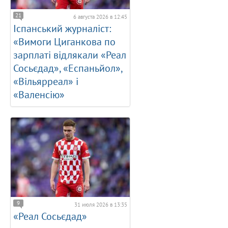
21
6 августа 2026 в 12:45
Іспанський журналіст:
«Вимоги Циганкова по
зарплаті відлякали «Реал
Сосьєдад», «Еспаньйол»,
«Вільярреал» і
«Валенсію»
9
31 июля 2026 в 13:35
«Реал Сосьєдад»