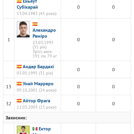
Еньяут
Субікарай
0
0
13.04.1983 (43 роки)
Алехандро
Реміро
1
0
0
23.03.1995
(31 рік)
Зріст, вага:
191 см, 79 кг
Андер Бардахі
0
0
03.05.1995 (31 рік)
Унай Марреро
13
0
0
09.10.2001 (24 роки)
Айтор Фрага
32
0
0
12.03.2003 (23 роки)
Захисник:
Ектор