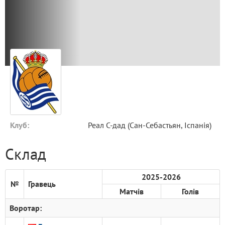
Клуб:
Реал С-дад (Сан-Себастьян, Іспанія)
Склад
2025-2026
№
Гравець
Матчів
Голів
Воротар: