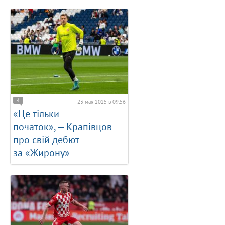
4
23 мая 2025 в 09:56
«Це тільки
початок», — Крапівцов
про свій дебют
за «Жирону»