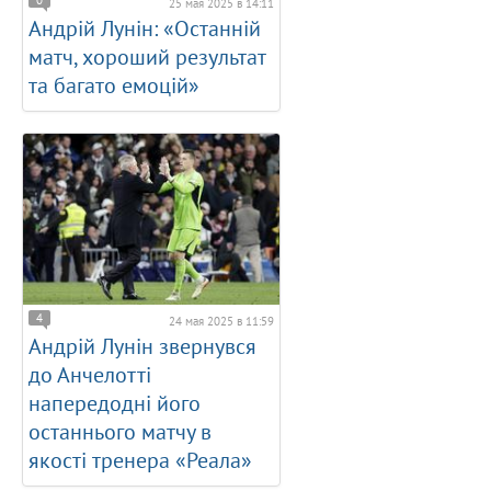
25 мая 2025 в 14:11
Андрій Лунін: «Останній
матч, хороший результат
та багато емоцій»
4
24 мая 2025 в 11:59
Андрій Лунін звернувся
до Анчелотті
напередодні його
останнього матчу в
якості тренера «Реала»