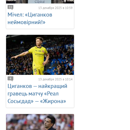
11
13 декабря 2025 в 10:59
Мічел: «Циганков
неймовірний!»
4
13 декабря 2025 в 10:14
Циганков — найкращий
гравець матчу «Реал
Сосьєдад» — «Жирона»