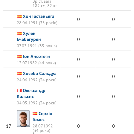
Зріст, вага:
182 см, 82 кг
Хон Гастаньяга
0
0
28.06.1991 (35 років)
Хулен
Ечабегурен
0
0
07.03.1991 (35 років)
Іон Ансотеги
0
0
13.07.1982 (44 роки)
Хосеба Сальдуа
0
0
24.06.1992 (34 роки)
Олександр
Кальєнс
0
0
04.05.1992 (34 роки)
Серхіо
Гомес
17
0
0
28.07.1992
(34 роки)