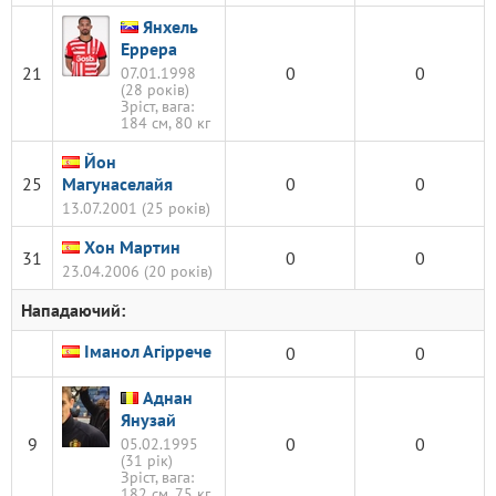
Янхель
Еррера
21
0
0
07.01.1998
(28 років)
Зріст, вага:
184 см, 80 кг
Йон
25
Магунаселайя
0
0
13.07.2001 (25 років)
Хон Мартин
31
0
0
23.04.2006 (20 років)
Нападаючий:
Іманол Агіррече
0
0
Аднан
Янузай
9
0
0
05.02.1995
(31 рік)
Зріст, вага:
182 см, 75 кг