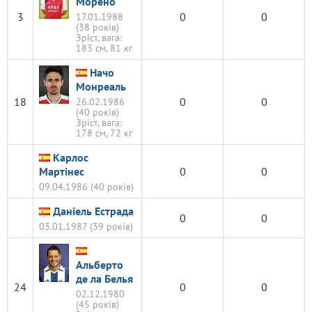
Морено
3
0
0
17.01.1988
(38 років)
Зріст, вага:
183 см, 81 кг
Начо
Монреаль
18
0
0
26.02.1986
(40 років)
Зріст, вага:
178 см, 72 кг
Карлос
Мартінес
0
0
09.04.1986 (40 років)
Даніель Естрада
0
0
03.01.1987 (39 років)
Альберто
де ла Белья
24
0
0
02.12.1980
(45 років)