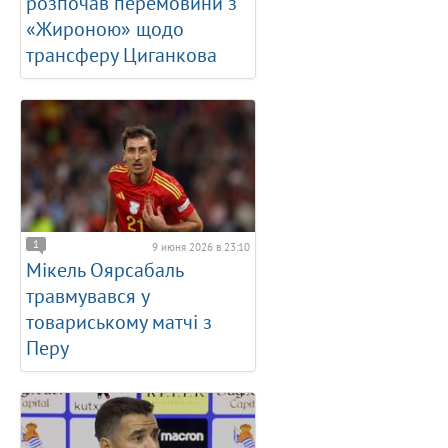
розпочав перемовини з
«Жироною» щодо
трансферу Циганкова
1
9 июня 2026 в 23:10
Мікель Оярсабаль
травмувався у
товариському матчі з
Перу