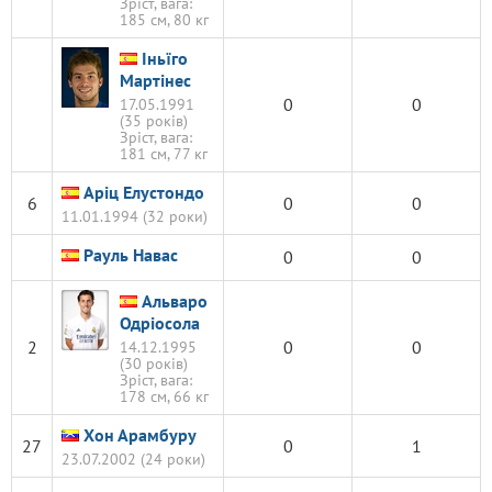
Зріст, вага:
185 см, 80 кг
Іньїго
Мартінес
0
0
17.05.1991
(35 років)
Зріст, вага:
181 см, 77 кг
Аріц Елустондо
6
0
0
11.01.1994 (32 роки)
Рауль Навас
0
0
Альваро
Одріосола
2
0
0
14.12.1995
(30 років)
Зріст, вага:
178 см, 66 кг
Хон Арамбуру
27
0
1
23.07.2002 (24 роки)