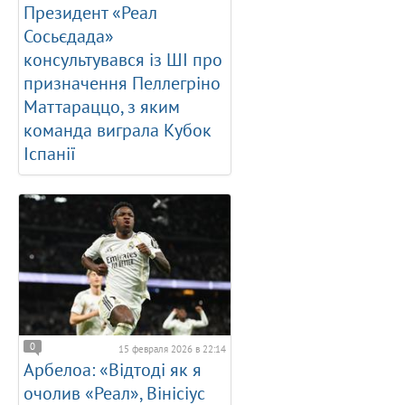
Президент «Реал
Сосьєдада»
консультувався із ШІ про
призначення Пеллегріно
Маттараццо, з яким
команда виграла Кубок
Іспанії
0
15 февраля 2026 в 22:14
Арбелоа: «Відтоді як я
очолив «Реал», Вінісіус