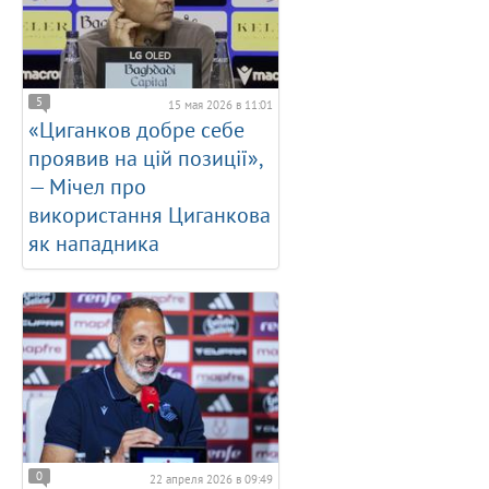
5
15 мая 2026 в 11:01
«Циганков добре себе
проявив на цій позиції»,
— Мічел про
використання Циганкова
як нападника
0
22 апреля 2026 в 09:49