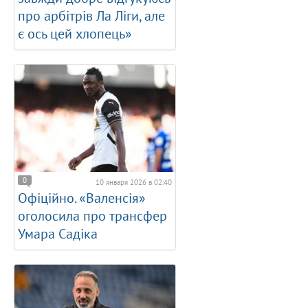
про арбітрів Ла Ліги, але
є ось цей хлопець»
0
10 января 2026 в 02:40
Офіційно. «Валенсія»
оголосила про трансфер
Умара Садіка