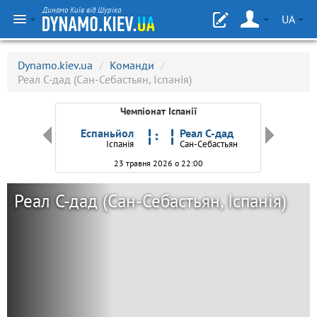
Динамо Київ від Шуріка
UA
Dynamo.kiev.ua
/
Команди
/
Реал С-дад (Сан-Себастьян, Іспанія)
Чемпіонат Іспанії
сія
Еспаньйол
Реал С-дад
я
Іспанія
Сан-Себастьян
23 травня 2026 о 22:00
Реал С-дад (Сан-Себастьян, Іспанія)