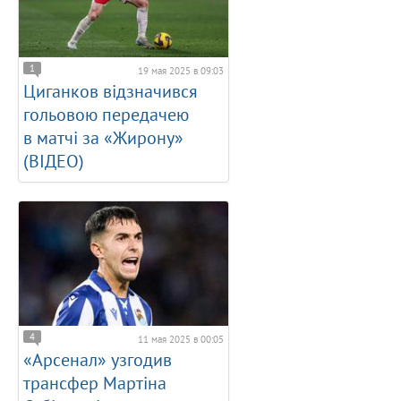
1
19 мая 2025 в 09:03
Циганков відзначився
гольовою передачею
в матчі за «Жирону»
(ВІДЕО)
4
11 мая 2025 в 00:05
«Арсенал» узгодив
трансфер Мартіна