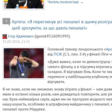
Читать полностью →
Артета: «Я переглянув усі пенальті в цьому розігр
9
щоб зрозуміти, за що дають пенальті»
Ігор Адамович
(igorok9526091995)
31.05.2026, 21:31
Головний тренер лондонського «
Ар
від
ПСЖ
(1:1, пен. 3:4) у фіналі Ліги 
«Дуже важко, коли ти демонструєш та
самого фіналу, а в підсумку втрачаєш
складно. Я відчуваю біль. Коли ти так
перемоги у найбільшому клубному зма
відчувати.
Я не знаю, коли ми зможемо знову зіграти у фіналі — нам дов
мали в останні кілька років, нам доведеться повторити, але р
нас була неймовірна серія, адже ми не програли жодного матч
нашу користь, особливо в штрафному майданчику з пенальті, 
пенальті проти Мадуеке.