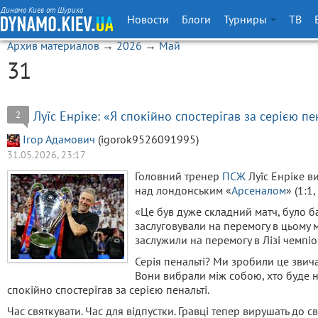
Динамо Киев от Шурика
Новости
Блоги
Турниры
ТВ
Архив материалов
→
2026
→
Май
31
Луїс Енріке: «Я спокійно спостерігав за серією пе
2
Ігор Адамович
(igorok9526091995)
31.05.2026, 23:17
Головний тренер
ПСЖ
Луїс Енріке в
над лондонським «
Арсеналом
» (1:1,
«Це був дуже складний матч, було б
заслуговували на перемогу в цьому м
заслужили на перемогу в Лізі чемпіо
Серія пенальті? Ми зробили це звич
Вони вибрали між собою, хто буде н
спокійно спостерігав за серією пенальті.
Час святкувати. Час для відпустки. Гравці тепер вирушать до 