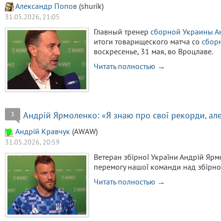
Александр Попов
(shurik)
31.05.2026, 21:05
Главный тренер
сборной Украины
А
итоги товарищеского матча со
сбор
воскресенье, 31 мая, во Вроцлаве.
Читать полностью →
Андрій Ярмоленко: «Я знаю про свої рекорди, ал
3
Aндрiй Кравчук
(AWAW)
31.05.2026, 20:59
Ветеран збірної України Андрій Ярм
перемогу нашої команди над збірною
Читать полностью →