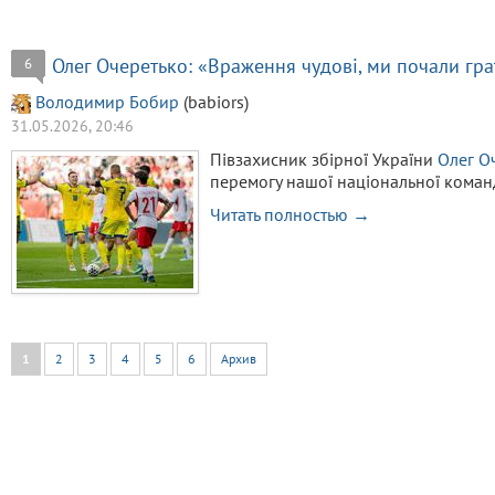
Олег Очеретько: «Враження чудові, ми почали гра
6
Володимир Бобир
(babiors)
31.05.2026, 20:46
Півзахисник збірної України
Олег О
перемогу нашої національної команд
Читать полностью →
1
2
3
4
5
6
Архив