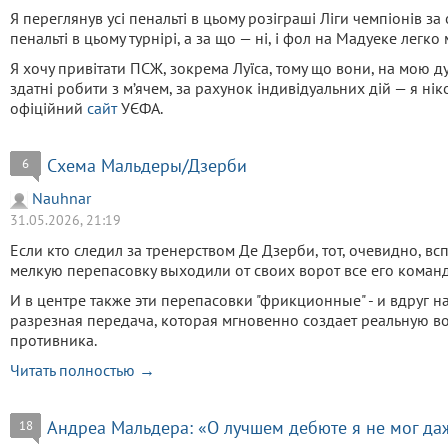
Я переглянув усі пенальті в цьому розіграші Ліги чемпіонів за
пенальті в цьому турнірі, а за що — ні, і фол на Мадуеке легко 
Я хочу привітати ПСЖ, зокрема Луїса, тому що вони, на мою ду
здатні робити з м’ячем, за рахунок індивідуальних дій — я нік
офіційний
сайт
УЄФА.
Схема Мальдеры/Дзерби
6
Nauhnar
31.05.2026, 21:19
Если кто следил за тренерством Де Дзерби, тот, очевидно, вс
мелкую перепасовку выходили от своих ворот все его команд
И в центре также эти перепасовки "фрикционные" - и вдруг 
разрезная передача, которая мгновенно создает реальную 
противника.
Читать полностью →
Андреа Мальдера: «О лучшем дебюте я не мог да
18