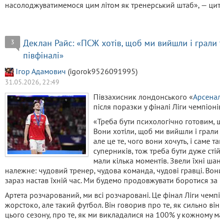
насолоджуватимемося цим літом як тренерський штаб», — цит
Деклан Райс: «ПСЖ хотів, щоб ми вийшли і грали т
3
півфіналі»
Ігор Адамович
(igorok9526091995)
31.05.2026, 22:49
Півзахисник лондонського «
Арсена
після поразки у фіналі Ліги чемпіоні
«Треба бути психологічно готовим, 
Вони хотіли, щоб ми вийшли і грали т
але це те, чого вони хочуть, і саме т
суперників, тож треба бути дуже сті
мали кілька моментів. Звели їхні ша
належне: чудовий тренер, чудова команда, чудові гравці. Вони
зараз настав їхній час. Ми будемо продовжувати боротися за 
Артета розчарований, ми всі розчаровані. Це фінал Ліги чемпіо
жорстоко, але такий футбол. Він говорив про те, як сильно ві
цього сезону, про те, як ми викладалися на 100% у кожному м