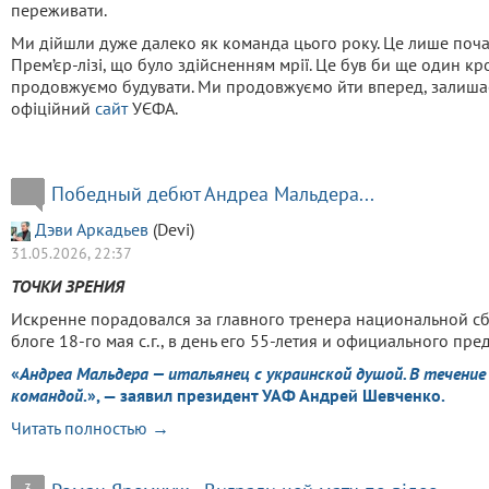
переживати.
Ми дійшли дуже далеко як команда цього року. Це лише почат
Прем’єр-лізі, що було здійсненням мрії. Це був би ще один кр
продовжуємо будувати. Ми продовжуємо йти вперед, залиша
офіційний
сайт
УЄФА.
Победный дебют Андреа Мальдера...
Дэви Аркадьев
(Devi)
31.05.2026, 22:37
ТОЧКИ ЗРЕНИЯ
Искренне порадовался за главного тренера национальной сб
блоге 18-го мая с.г., в день его 55-летия и официального пре
«
Андреа Мальдера — итальянец с украинской душой. В течени
командой
.», — заявил президент УАФ Андрей Шевченко.
Читать полностью →
3