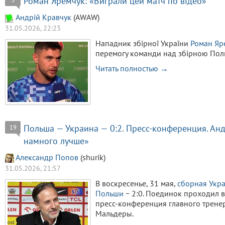
Роман Яремчук: «Виграли цей матч по відео»
Aндрiй Кравчук
(AWAW)
31.05.2026, 22:23
Нападник збірної України
Роман Яр
перемогу команди над збірною Польщ
Читать полностью →
Польша — Украина — 0:2. Пресс-конференция. Ан
19
намного лучше»
Александр Попов
(shurik)
31.05.2026, 21:57
В воскресенье, 31 мая,
сборная Укр
Польши
− 2:0. Поединок проходил 
пресс-конференция главного трене
Мальдеры.