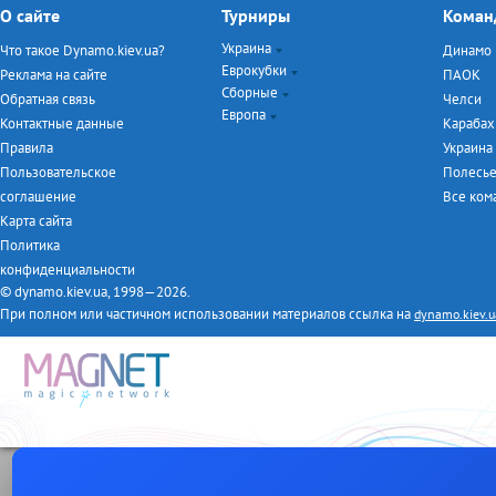
О сайте
Турниры
Коман
Украина
Что такое Dynamo.kiev.ua?
Динамо
Еврокубки
Чемпионат Украины
Реклама на сайте
ПАОК
Сборные
Кубок Украины
Лига Чемпионов
Обратная связь
Челси
Европа
Турнир дублёров
Лига Европы
Евро-2016
Контактные данные
Карабах
Первая лига
ЧМ-2014
Чемпионат Англии
Правила
Украина
Товарищеские матчи
Чемпионат Италии
Пользовательское
Полесь
Чемпионат Испании
соглашение
Все ко
Чемпионат Германии
Карта сайта
Чемпионат Франции
Политика
конфиденциальности
© dynamo.kiev.ua, 1998—2026.
При полном или частичном использовании материалов ссылка на
dynamo.kiev.u