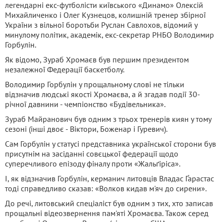
легендарні екс-футболісти київського «Динамо» Олексій
Михайличенко і Олег Кузнецов, колишній тренер збірної
України з вільної боротьби Руслан Савлохов, відомий у
минулому політик, академік, екс-секретар РНБО Володимир
Горбулін.
Як відомо, Зураб Хромаєв був першим президентом
незалежної Федерації баскетболу.
Володимир Горбулін у прощальному слові не тільки
відзначив людські якості Хромаєва, а й згадав події 30-
річної давнини - чемпіонство «Будівельника».
Зураб Майранович був одним з трьох тренерів киян у тому
сезоні (інші двоє - Віктори, Боженар і Гуревич).
Сам Горбулін у статусі представника української сторони був
присутнім на засіданні совєцької федерації щодо
суперечливого епізоду фіналу проти «Жальґіріса».
І, як відзначив Горбулін, керманич литовців Владас Ґарастас
тоді справедливо сказав: «Волков кидав м'яч до сирени».
До речі, литовський спеціаліст був одним з тих, хто записав
прощальні відеозвернення пам'яті Хромаєва. Також серед