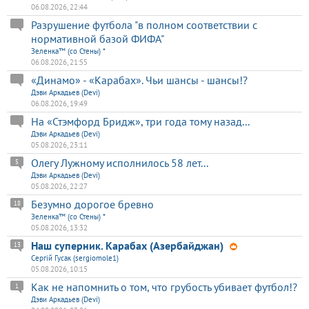
06.08.2026, 22:44
Разрушение футбола "в полном соответствии с
нормативной базой ФИФА"
Зеленка™ (со Стены) *
06.08.2026, 21:55
«Динамо» - «Карабах». Чьи шансы - шансы!?
Дэви Аркадьев (Devi)
06.08.2026, 19:49
На «Стэмфорд Бридж», три года тому назад...
Дэви Аркадьев (Devi)
05.08.2026, 23:11
Олегу Лужному исполнилось 58 лет...
5
Дэви Аркадьев (Devi)
05.08.2026, 22:27
Безумно дорогое бревно
18
Зеленка™ (со Стены) *
05.08.2026, 13:32
Наш суперник. Карабах (Азербайджан)
13
Сергій Гусак (sergiomole1)
05.08.2026, 10:15
Как не напомнить о том, что грубость убивает футбол!?
1
Дэви Аркадьев (Devi)