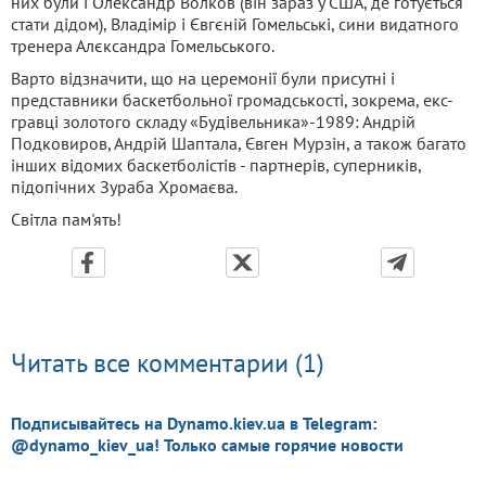
них були і Олександр Волков (він зараз у США, де готується
стати дідом), Владімір і Євгєній Гомельські, сини видатного
тренера Алєксандра Гомельського.
Варто відзначити, що на церемонії були присутні і
представники баскетбольної громадськості, зокрема, екс-
гравці золотого складу «Будівельника»-1989: Андрій
Подковиров, Андрій Шаптала, Євген Мурзін, а також багато
інших відомих баскетболістів - партнерів, суперників,
підопічних Зураба Хромаєва.
Світла пам'ять!
Читать все комментарии (1)
Подписывайтесь на Dynamo.kiev.ua в Telegram:
@dynamo_kiev_ua! Только самые горячие новости