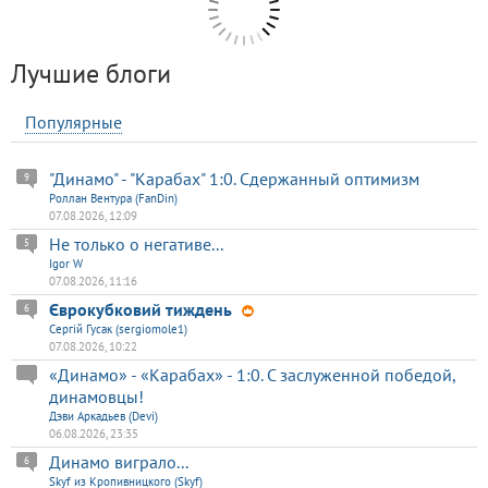
Лучшие блоги
Популярные
"Динамо" - "Карабах" 1:0. Сдержанный оптимизм
9
Роллан Вентура (FanDin)
07.08.2026, 12:09
Не только о негативе...
5
Igor W
07.08.2026, 11:16
Єврокубковий тиждень
6
Сергій Гусак (sergiomole1)
07.08.2026, 10:22
«Динамо» - «Карабах» - 1:0. С заслуженной победой,
динамовцы!
Дэви Аркадьев (Devi)
06.08.2026, 23:35
Динамо виграло...
6
Skyf из Кропивницкого (Skyf)