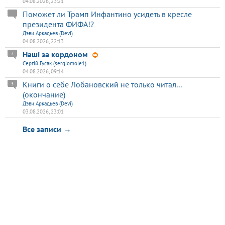
04.08.2026, 23:21
Поможет ли Трамп Инфантино усидеть в кресле
президента ФИФА!?
Дэви Аркадьев (Devi)
04.08.2026, 22:13
Наші за кордоном
7
Сергій Гусак (sergiomole1)
04.08.2026, 09:14
Книги о себе Лобановский не только читал...
3
(окончание)
Дэви Аркадьев (Devi)
03.08.2026, 23:01
Все записи →