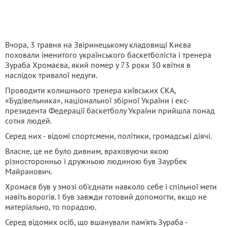
Вчора, 3 травня на Звіринецькому кладовищі Києва
поховали іменитого українського баскетболіста і тренера
Зураба Хромаєва, який помер у 73 роки 30 квітня в
наслідок тривалої недуги.
Проводити колишнього тренера київських СКА,
«Будівельника», національної збірної України і екс-
президента Федерації баскетболу України прийшла понад
сотня людей.
Серед них - відомі спортсмени, політики, громадські діячі.
Власне, це не було дивним, враховуючи якою
різносторонньо і дружньою людиною був Заурбек
Майранович.
Хромаєв був у змозі об'єднати навколо себе і спільної мети
навіть ворогів. І був завжди готовий допомогти, якщо не
матеріально, то порадою.
Серед відомих осіб, що вшанували пам'ять Зураба -