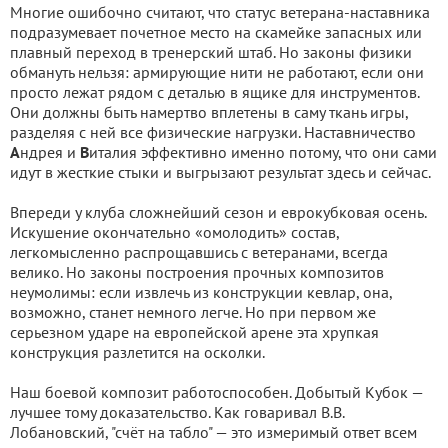
Многие ошибочно считают, что статус ветерана-наставника
подразумевает почетное место на скамейке запасных или
плавный переход в тренерский штаб. Но законы физики
обмануть нельзя: армирующие нити не работают, если они
просто лежат рядом с деталью в ящике для инструментов.
Они должны быть намертво вплетены в саму ткань игры,
разделяя с ней все физические нагрузки. Наставничество
А
ндрея и
В
италия эффективно именно потому, что они сами
идут в жесткие стыки и выгрызают результат здесь и сейчас.
Впереди у клуба сложнейший сезон и еврокубковая осень.
Искушение окончательно «омолодить» состав,
легкомысленно распрощавшись с ветеранами, всегда
велико. Но законы построения прочных композитов
неумолимы: если извлечь из конструкции кевлар, она,
возможно, станет немного легче. Но при первом же
серьезном ударе на европейской арене эта хрупкая
конструкция разлетится на осколки.
Наш боевой композит работоспособен. Добытый Кубок —
лучшее тому доказательство. Как говаривал В.В.
Лобановский, "счёт на табло" — это измеримый ответ всем