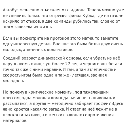
Автобус медленно отъезжает от стадиона. Теперь можно уже
не спешить. Только что отгремел финал Кубка, где на газоне
искрило от стыков, а две команды рубились так, словно от
этого зависела их жизнь.
Если вы посмотрите на протокол этого матча, то заметите
одну интересную деталь. Внешне это была битва двух очень
молодых, атлетичных коллективов.
Средний возраст динамовской основы, если убрать из неё
пару знакомых лиц, чуть более 22 лет, и черниговцы бегали
точно так же с ними наравне. И там, и там атлетичность и
скорость игры была одна и та же - летящая, звонкая
молодость.
Но почему в критические моменты, под тяжелейшим
прессом, одна молодая команда начинает паниковать и
рассыпаться, а другая — методично забирает трофей? Здесь
явно кроется какая-то загадка. И ответ на неё лежит не в
плоскости тактики, а в жестких законах сопротивления
материалов.