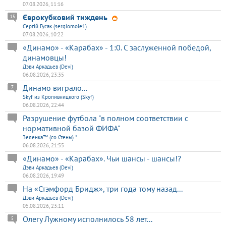
07.08.2026, 11:16
Єврокубковий тиждень
15
Сергій Гусак (sergiomole1)
07.08.2026, 10:22
«Динамо» - «Карабах» - 1:0. С заслуженной победой,
динамовцы!
Дэви Аркадьев (Devi)
06.08.2026, 23:35
Динамо виграло...
7
Skyf из Кропивницкого (Skyf)
06.08.2026, 22:44
Разрушение футбола "в полном соответствии с
нормативной базой ФИФА"
Зеленка™ (со Стены) *
06.08.2026, 21:55
«Динамо» - «Карабах». Чьи шансы - шансы!?
Дэви Аркадьев (Devi)
06.08.2026, 19:49
На «Стэмфорд Бридж», три года тому назад...
Дэви Аркадьев (Devi)
05.08.2026, 23:11
Олегу Лужному исполнилось 58 лет...
5