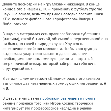
Давайте посмотрим на игру глазами инженера. В конце
концов, это в нашей ДНК — применять к футболу строгие
научные лекала, ведь это прямое наследие воспитанника
КПИ, великого футбольного «профессора» Валерия
Лобановского.
В науке о материалах есть правило: базовая субстанция
(матрица), какой бы легкой, объемной и перспективной она
ни была, по своей природе хрупка. Хрупкость —
естественное свойство молодости. Чтобы конструкция
выдержала удар колоссального давления, в нее
необходимо вживить армирующие нити — скрытый
сверхпрочный кевлар, который заберет на себя весь
структурный шок.
В сегодняшнем киевском «Динамо» роль этого кевлара
выполняют два незаменимых армирующих ингредиента:
А
и
В
.
В феврале мы с вами
пробовали разглядеть и понять
ранние признаки того, как Игорь Костюк творчески
интегрирует это профессорское наследие в реалии