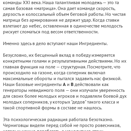
команды XXI века. Наша талантливая молодежь — это та
самая базовая «матрица». Она дает команде скорость,
дерзость и колоссальный объем беговой работы. Но чистая
матрица без армирования не держит удар. Когда ставки
взлетают до небес, оставленная в одиночестве молодость
рискует сломаться под весом ответственности.
Именно здесь в дело вступают наши Ингредиенты.
Безусловно, их бесценный вклад в победу измеряется
конкретными голами и результативными действиями. Но их
главная функция на поле — структурная. Посмотрите, что
происходило на газоне, когда соперник включал
максимальные обороты и пытался задавить нас физикой.
Наши базовые ингредиенты
А
и
В
действовали как
генераторы невидимого поля — они излучали уверенность
для своих более молодых игроков и подавляли боевой дух
молодых соперников, у которых "дедов" такого класса и
такой спортивной формы в составе не нашлось.
Эта психологическая радиация работала безотказно.
Черниговцы видели перед собой не просто ровесников,