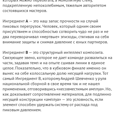
которых можно перебегать, а монолитную стену,
подкрепленную непоколебимым, тяжелым авторитетом
состоявшихся мастеров.
Ингредиент
А
— это наш запас прочности на случай
пиковых перегрузок. Человек, который одним своим
присутствием и способностью сотворить чудо не раз и не
два переворачивал «мертвые» эпизоды, стягивая на себя
внимание защиты и снимая давление с юных партнеров.
Ингредиент
В
— это структурный интеллект композита.
Связующее звено, которое не дает команде развалиться на
части, задавая темп и на опыте сшивая линии в единое
целое. Показательно, что в кубковом финале именно он
вынес на себе колоссальную долю несущей нагрузки. Тот
самый Ингредиент В, которому Андрей Шевченко у руля
национальной сборной в свое время так и не нашел
применения, отговорившись «несовместимым амплуа». Но,
как доказывает сопротивление материалов, для подлинно
несущей конструкции «амплуа» — это условность, если
элемент способен удержать систему от распада под
пиковым давлением.