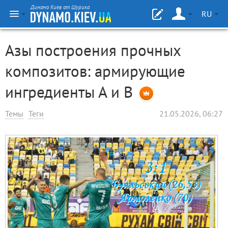
Динамо Киев от Шурика
RU
Азы построения прочных
композитов: армирующие
ингредиенты А и В
Темы
Теги
21.05.2026, 06:27