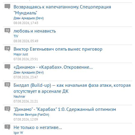
Возвращаясь к напечатанному. Спецоперация
"Мундиаль"
Дэви Аркадьев (Devi)
08.08.2026, 17:43
любовь и ненависть
58
TIV
08.08.2026, 05:49
Виктор Евгеньевич опять вынес приговор
14
Major Just
07.08.2026, 23:51
«Динамо» - «Карабах». Откровение...
Дэви Аркадьев (Devi)
07.08.2026, 23:47
Билдап (Build-up) — как начальная фаза атаки, которая
33
отсутствует в арсенале ДК
Nauhnar
07.08.2026, 21:21
"Динамо" - "Карабах" 1:0. Сдержанный оптимизм
12
Роллан Вентура (FanDin)
07.08.2026, 12:09
Не только о негативе...
7
Igor W