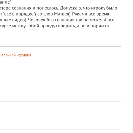
нание"
 потере сознания и понеслось. Допускаю, что игроку было
л "все в порядке"( со слов Матвея). Руками все время
ньте видео). Человек без сознания так не может. А все
сурсе между собой правду говорить, а не истории от
ой ёлочной игрушки