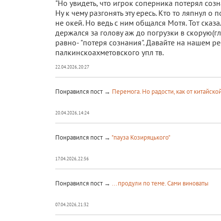
"Но увидеть, что игрок соперника потерял соз
Ну к чему разгонять эту ересь. Кто то ляпнул о
не окей. Но ведь с ним общался Мотя. Тот сказа
держался за голову аж до погрузки в скорую(гля
равно- "потеря сознания". Давайте на нашем ре
палкинскоахметовского упл тв.
22.04.2026, 20:27
Понравился пост →
Перемога. Но радости, как от китайск
20.04.2026, 14:24
Понравился пост →
"пауза Козиряцького"
17.04.2026, 22:56
Понравился пост →
...продули по теме. Сами виноваты
07.04.2026, 21:32