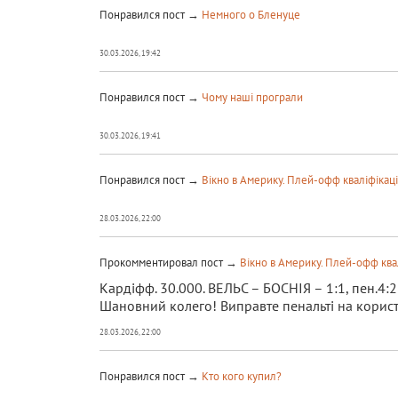
Понравился пост →
Немного о Бленуце
30.03.2026, 19:42
Понравился пост →
Чому наші програли
30.03.2026, 19:41
Понравился пост →
Вікно в Америку. Плей-офф кваліфікації
28.03.2026, 22:00
Прокомментировал пост →
Вікно в Америку. Плей-офф квал
Кардіфф. 30.000. ВЕЛЬС – БОСНІЯ – 1:1, пен.4:2
Шановний колего! Виправте пенальті на користь
28.03.2026, 22:00
Понравился пост →
Кто кого купил?