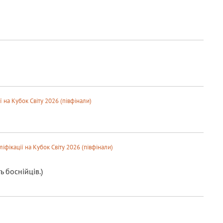
 на Кубок Світу 2026 (півфінали)
іфікації на Кубок Світу 2026 (півфінали)
 боснійців.)