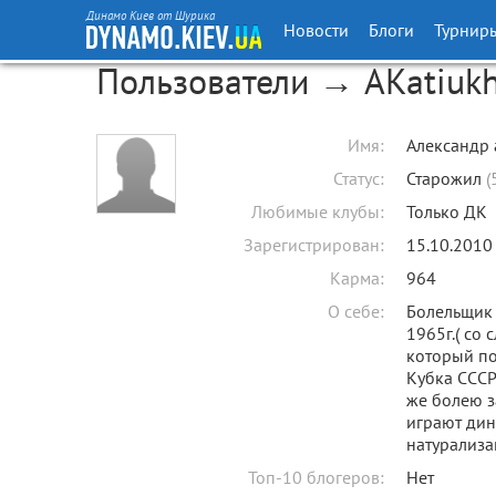
Динамо Киев от Шурика
Новости
Блоги
Турнир
Пользователи → AKatiuk
Имя:
Александр 
Статус:
Старожил
(
Любимые клубы:
Только ДК
Зарегистрирован:
15.10.2010
Карма:
964
О себе:
Болельщик 
1965г.( со 
который по
Кубка СССР
же болею з
играют дин
натурализа
Топ-10 блогеров:
Нет