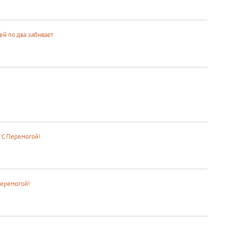
ей по два забивает
. С Перемогой!
Перемогой!