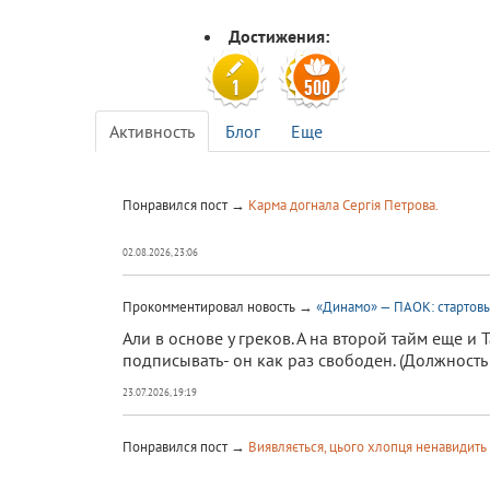
Достижения:
Активность
Блог
Еще
Понравился пост →
Карма догнала Сергія Петрова.
02.08.2026, 23:06
Прокомментировал новость →
«Динамо» — ПАОК: стартовы
Али в основе у греков. А на второй тайм еще и
подписывать- он как раз свободен. (Должность 
23.07.2026, 19:19
Понравился пост →
Виявляється, цього хлопця ненавидить 