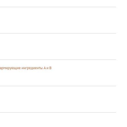
 армирующие ингредиенты А и В