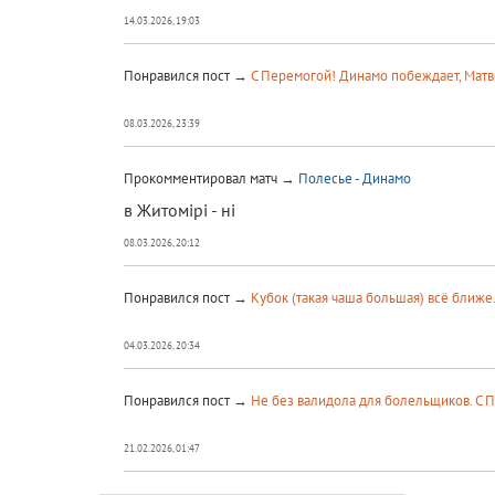
14.03.2026, 19:03
Понравился пост →
С Перемогой! Динамо побеждает, Матв
08.03.2026, 23:39
Прокомментировал матч →
Полесье - Динамо
в Житомірі - ні
08.03.2026, 20:12
Понравился пост →
Кубок (такая чаша большая) всё ближе
04.03.2026, 20:34
Понравился пост →
Не без валидола для болельщиков. С 
21.02.2026, 01:47