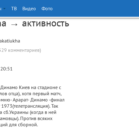
ы
ТВ
Видео
Фото
ha → активность
akatiukha
529 комментариев)
 20:51
Динамо Киев на стадионе с
слов отца), хотя первый матч,
мню- Арарат- Динамо -финал
 1973(телетрансляция). Так
а сб.Украины (когда в ней
амовцы). Против всяких
ций для сборной.