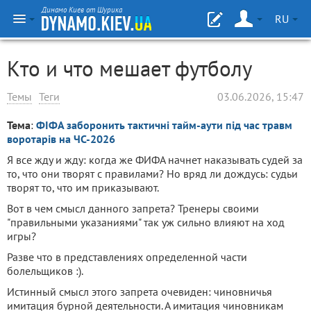
Динамо Киев от Шурика
RU
Кто и что мешает футболу
Темы
Теги
03.06.2026, 15:47
Тема
:
ФІФА заборонить тактичні тайм-аути під час травм
воротарів на ЧС-2026
Я все жду и жду: когда же ФИФА начнет наказывать судей за
то, что они творят с правилами? Но вряд ли дождусь: судьи
творят то, что им приказывают.
Вот в чем смысл данного запрета? Тренеры своими
"правильными указаниями" так уж сильно влияют на ход
игры?
Разве что в представлениях определенной части
болельщиков :).
Истинный смысл этого запрета очевиден: чиновничья
имитация бурной деятельности. А имитация чиновникам