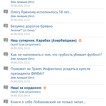
Дэви Аркадьев (Devi)
05.08.2026, 23:11
Олегу Лужному исполнилось 58 лет...
5
Дэви Аркадьев (Devi)
05.08.2026, 22:27
Безумно дорогое бревно
18
Зеленка™ (со Стены) *
05.08.2026, 13:32
Наш суперник. Карабах (Азербайджан)
13
Сергій Гусак (sergiomole1)
05.08.2026, 10:15
Как не напомнить о том, что грубость убивает футбол!?
1
Дэви Аркадьев (Devi)
04.08.2026, 23:21
Поможет ли Трамп Инфантино усидеть в кресле
президента ФИФА!?
Дэви Аркадьев (Devi)
04.08.2026, 22:13
Наші за кордоном
7
Сергій Гусак (sergiomole1)
04.08.2026, 09:14
Книги о себе Лобановский не только читал...
3