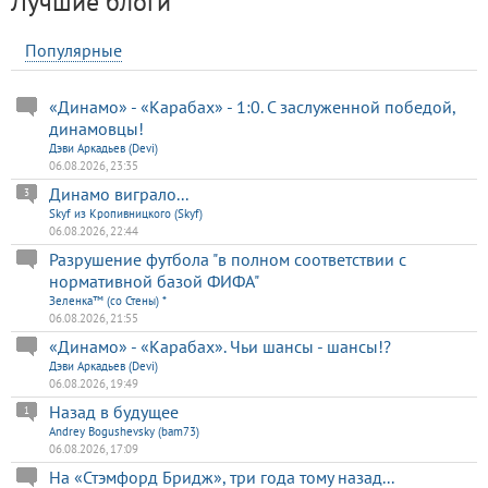
Лучшие блоги
Популярные
«Динамо» - «Карабах» - 1:0. С заслуженной победой,
динамовцы!
Дэви Аркадьев (Devi)
06.08.2026, 23:35
Динамо виграло...
3
Skyf из Кропивницкого (Skyf)
06.08.2026, 22:44
Разрушение футбола "в полном соответствии с
нормативной базой ФИФА"
Зеленка™ (со Стены) *
06.08.2026, 21:55
«Динамо» - «Карабах». Чьи шансы - шансы!?
Дэви Аркадьев (Devi)
06.08.2026, 19:49
Назад в будущее
1
Andrey Bogushevsky (bam73)
06.08.2026, 17:09
На «Стэмфорд Бридж», три года тому назад...