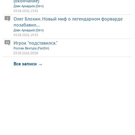
(окончание)
Дэви Аркадьев (Devi)
03.08.2026, 23:01
Олег Блохин. Новый миф о легендарном форварде
2
позабавил...
Дэви Аркадьев (Devi)
03.08.2026, 19:55
Игрок "подставился."
83
Роллан Вентура (FanDin)
03.08.2026, 00:00
Все записи →