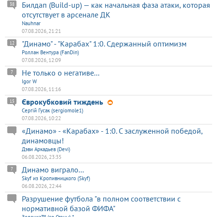
Билдап (Build-up) — как начальная фаза атаки, которая
38
отсутствует в арсенале ДК
Nauhnar
07.08.2026, 21:21
"Динамо" - "Карабах" 1:0. Сдержанный оптимизм
12
Роллан Вентура (FanDin)
07.08.2026, 12:09
Не только о негативе...
7
Igor W
07.08.2026, 11:16
Єврокубковий тиждень
15
Сергій Гусак (sergiomole1)
07.08.2026, 10:22
«Динамо» - «Карабах» - 1:0. С заслуженной победой,
динамовцы!
Дэви Аркадьев (Devi)
06.08.2026, 23:35
Динамо виграло...
7
Skyf из Кропивницкого (Skyf)
06.08.2026, 22:44
Разрушение футбола "в полном соответствии с
нормативной базой ФИФА"
Зеленка™ (со Стены) *