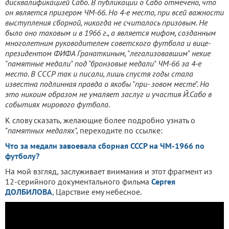
дисквалификацией Сабо. В публикации о Сабо отмечено, что
он является призером ЧМ-66. Но 4-е место, при всей важности
выступления сборной, никогда не считалось призовым. Не
было оно таковым и в 1966 г., а является мифом, созданным
многолетним руководителем советского футбола и вице-
президентом ФИФА Гранаткиным, "легализовавшим" некие
"памятные медали" под "бронзовые медали" ЧМ-66 за 4-е
место. В СССР так и писали, лишь спустя годы стала
известна подлинная правда о якобы "при- зовом месте". Но
это никоим образом не умаляет заслуг и участия Й.Сабо в
событиях мирового футбола.
К слову сказать, желающие более подробно узнать о
"
памятных медалях
", переходите по ссылке:
Что за медали завоевала сборная СССР на ЧМ-1966 по
футболу?
На мой взгляд, заслуживает внимания и этот фрагмент из
12-серийного документального фильма
Сергея
ДОЛБИЛОВА
, Царствие ему небесное.