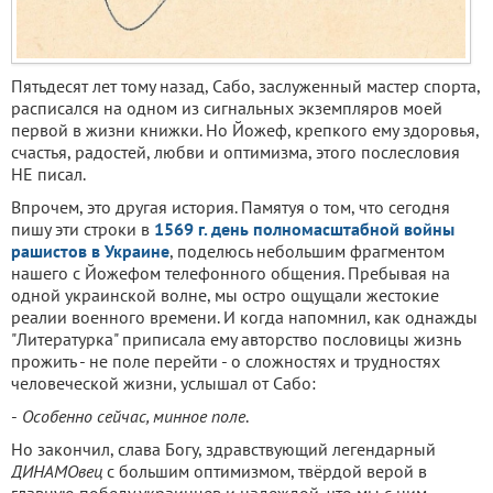
Пятьдесят лет тому назад, Сабо, заслуженный мастер спорта,
расписался на одном из сигнальных экземпляров моей
первой в жизни книжки. Но Йожеф, крепкого ему здоровья,
счастья, радостей, любви и оптимизма, этого послесловия
НЕ писал.
Впрочем, это другая история. Памятуя о том, что сегодня
пишу эти строки в
1569 г. день полномасштабной войны
рашистов в Украине
, поделюсь небольшим фрагментом
нашего с Йожефом телефонного общения. Пребывая на
одной украинской волне, мы остро ощущали жестокие
реалии военного времени. И когда напомнил, как однажды
"Литературка" приписала ему авторство пословицы жизнь
прожить - не поле перейти - о сложностях и трудностях
человеческой жизни, услышал от Сабо:
-
Особенно сейчас, минное поле
.
Но закончил, слава Богу, здравствующий легендарный
ДИНАМОвец
с большим оптимизмом, твёрдой верой в
главную победу украинцев и надеждой, что мы с ним