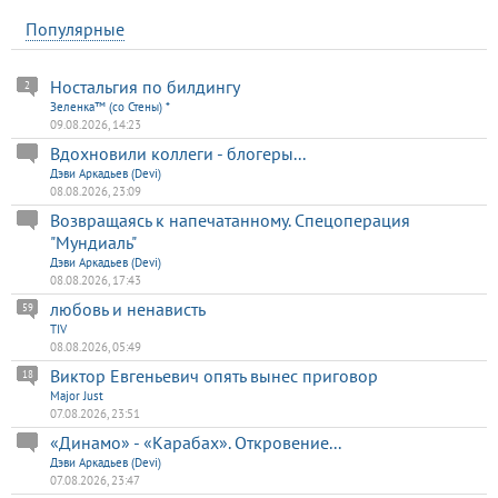
Популярные
Ностальгия по билдингу
2
Зеленка™ (со Стены) *
09.08.2026, 14:23
Вдохновили коллеги - блогеры...
Дэви Аркадьев (Devi)
08.08.2026, 23:09
Возвращаясь к напечатанному. Спецоперация
"Мундиаль"
Дэви Аркадьев (Devi)
08.08.2026, 17:43
любовь и ненависть
59
TIV
08.08.2026, 05:49
Виктор Евгеньевич опять вынес приговор
18
Major Just
07.08.2026, 23:51
«Динамо» - «Карабах». Откровение...
Дэви Аркадьев (Devi)
07.08.2026, 23:47