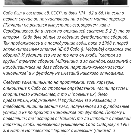
Сабо был в составе сб. СССР на двух ЧМ - 62 и 66. Но если в
первом случае он не участвовал ни в одном матче (тренер
Г.Качалин не решился выпустить его, впрочем, как и
Серебряникова, да и играл по отжившей системе 3-2-5), то во
втором - Сабо был одним из ведущих футболистов сборной.
Так продолжалось и в последующие годы, пока в 1968 г. перед
заключительным этапом ЧЕ-68 Сабо (и Медвидь) оказался вне
сборной. И удалили его не за то,что он якобы "хватал за
грудки" тренера сборной М.Якушина, а за скандал, связанный с
находившимися на базе сборной партийно-комсомольских
чиновников" и к футболу не имевший никакого отношения.
Следует заметить,что на протяжении всей карьеры,
отношение к Сабо со стороны определенной части прессы и
спортивного начальства, а то и "повыше их", было
предвзятым, надуманным. И грубияном его называли, и
требовали лишить звания з.м.с., полученного за футбольные
успехи, а не по прихоти чиновников от футбола. Потому и
появлялись: то "история с "Чайкой", то ли история с тяжелой
травмой, якобы нанесенной умышленно Сабо Сидорову в 1963
г. в матче московского "Торпедо" с киевским "Динамо" и