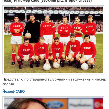
гола!). И Йожеф Сабо (верхний ряд, второй справа)
Представлю по старшинству. 86-летний заслуженный мастер
спорта
Йожеф САБО