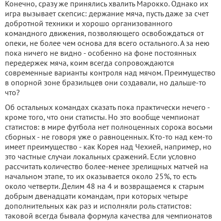
Конечно, сразу же принялись хвалить Марокко. Однако их
игра вызывает скепсис: держание мяча, пусть даже за счет
добротной техники и хорошо организованного
командного движения, позволяющего освобождаться от
опеки, не более чем основа для всего остального. А за нею
пока ничего не видно - особенно на фоне постоянных
передержек мяча, коим всегда сопровождаются
современные варианты контроля над мячом. Преимущество
в опорной зоне бразильцев они создавали, но дальше-то
что?
Об остальных командах сказать пока практически нечего -
кроме того, что они статисты. Но это вообще чемпионат
статистов: в мире футбола нет полноценных сорока восьми
сборных - не говоря уже о равноценных. Кто-то над кем-то
имеет преимущество - как Корея над Чехией, например, но
это частные случаи локальных сражений. Если условно
рассчитать количество более-менее зрелищных матчей на
начальном этапе, то их оказывается около 25%, то есть
около четверти. Делим 48 на 4 и возвращаемся к старым
добрым двенадцати командам, при которых четыре
дополнительных как раз и исполняли роль статистов:
таковой всегда бывала формула качества для чемпионатов