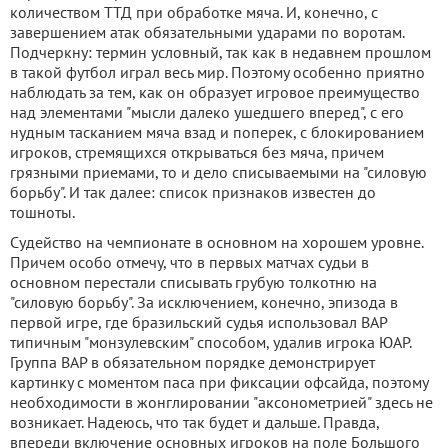
количеством ТТД при обработке мяча. И, конечно, с
завершением атак обязательными ударами по воротам.
Подчеркну: термин условный, так как в недавнем прошлом
в такой футбол играл весь мир. Поэтому особенно приятно
наблюдать за тем, как он образует игровое преимущество
над элементами "мысли далеко ушедшего вперед", с его
нудным тасканием мяча взад и поперек, с блокированием
игроков, стремящихся открываться без мяча, причем
грязными приемами, то и дело списываемыми на "силовую
борьбу". И так далее: список признаков известен до
тошноты.
Судейство на чемпионате в основном на хорошем уровне.
Причем особо отмечу, что в первых матчах судьи в
основном перестали списывать грубую толкотню на
"силовую борьбу". За исключением, конечно, эпизода в
первой игре, где бразильский судья использовал ВАР
типичным "монзулевским" способом, удалив игрока ЮАР.
Группа ВАР в обязательном порядке демонстрирует
картинку с моментом паса при фиксации офсайда, поэтому
необходимости в жонглировании "аксонометрией" здесь не
возникает. Надеюсь, что так будет и дальше. Правда,
впереди включение основных игроков на поле Большого