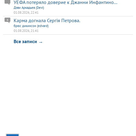
УЕФА потеряло доверие к Джанни Инфантино...
Дэви Аркадьев (Devi)
01.08.2026, 22:41
Карма догнала Сергія Петрова.
4
брюс дикинсон (edvard)
01.08.2026, 21:41
Все записи →