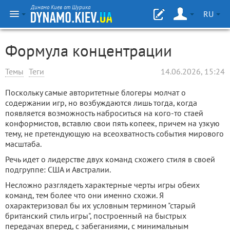
Динамо Киев от Шурика
RU
Формула концентрации
Темы
Теги
14.06.2026, 15:24
Поскольку самые авторитетные блогеры молчат о
содержании игр, но возбуждаются лишь тогда, когда
появляется возможность наброситься на кого-то стаей
конформистов, вставлю свои пять копеек, причем на узкую
тему, не претендующую на всеохватность события мирового
масштаба.
Речь идет о лидерстве двух команд схожего стиля в своей
подгруппе: США и Австралии.
Несложно разглядеть характерные черты игры обеих
команд, тем более что они именно схожи. Я
охарактеризовал бы их условным термином "старый
британский стиль игры", построенный на быстрых
передачах вперед, с забеганиями, с минимальным