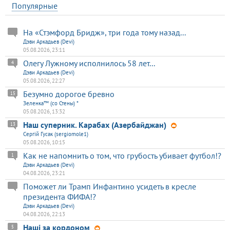
Популярные
На «Стэмфорд Бридж», три года тому назад...
Дэви Аркадьев (Devi)
05.08.2026, 23:11
Олегу Лужному исполнилось 58 лет...
4
Дэви Аркадьев (Devi)
05.08.2026, 22:27
Безумно дорогое бревно
15
Зеленка™ (со Стены) *
05.08.2026, 13:32
Наш суперник. Карабах (Азербайджан)
13
Сергій Гусак (sergiomole1)
05.08.2026, 10:15
Как не напомнить о том, что грубость убивает футбол!?
1
Дэви Аркадьев (Devi)
04.08.2026, 23:21
Поможет ли Трамп Инфантино усидеть в кресле
президента ФИФА!?
Дэви Аркадьев (Devi)
04.08.2026, 22:13
Наші за кордоном
5