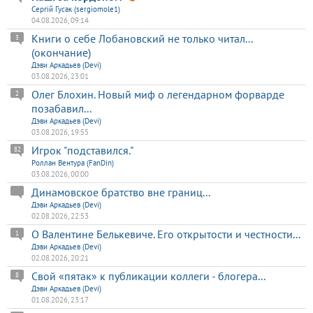
Сергій Гусак (sergiomole1)
04.08.2026, 09:14
Книги о себе Лобановский не только читал...
3
(окончание)
Дэви Аркадьев (Devi)
03.08.2026, 23:01
Олег Блохин. Новый миф о легендарном форварде
2
позабавил...
Дэви Аркадьев (Devi)
03.08.2026, 19:55
Игрок "подставился."
82
Роллан Вентура (FanDin)
03.08.2026, 00:00
Динамовское братство вне границ...
Дэви Аркадьев (Devi)
02.08.2026, 22:53
О Валентине Белькевиче. Его открытости и честности...
1
Дэви Аркадьев (Devi)
02.08.2026, 20:21
Свой «пятак» к публикации коллеги - блогера...
8
Дэви Аркадьев (Devi)
01.08.2026, 23:17