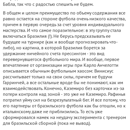
Бабла, так что с радостью спешить не будем.
В общем и целом преимущество по объему содержания все
равно остается на стороне футбола очень низкого качества,
причем в первую очередь за счет уровня индивидуального
мастерства. И что самое поразительное: в эту группу стала
включаться Бразилия (!). Не берусь предсказывать ее
будущее на турнире (как и вообще прогнозировать что-
либо), но картина, в которой Бразилия борется за
удержание ничейного счета прессингом - это вид
перевернувшегося футбольного мира. И вообще, первое
впечатление от организации игры при Карло Анчелотти
описывается обычным футбольным хаосом: Винисиус
рассчитывает только на свои силы, причем не будучи
Гарринчей, а все остальные вроде бы не понимают, как им
взаимодействовать. Конечно, Каземиро без карточки из-за
потери контроля над зоной - это уже не Каземиро. Рафинья
потратил уйму сил на безрезультатный бег. И все потому, что
его партнеры от бразильского футбола как бы отошли, но к
итальянскому даже не приблизились. То есть уже
сформировался намек на неудачу эксперимента с тренером
для бразильской сборной (пока не вывод).