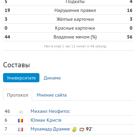
5
Подкаты
4
19
Нарушения правил
16
3
Жёлтые карточки
3
0
Красные карточки
0
44
Владение мячом (%)
56
Мяч в игре 1 час 11 минут и 48 секунд
Cоставы
Университатя
Динамо
Протокол
Мнение сайта
46
Михаил Неофитос
6
Юлиан Кристя
7
Мухамаду Драмме
92’