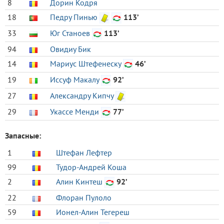
8
Дорин Кодря
18
Педру Пинью
113’
33
Юг Станоев
113’
94
Овидиу Бик
14
Мариус Штефенеску
46’
19
Иссуф Макалу
92’
27
Александру Кипчу
29
Укассе Менди
77’
Запасные:
1
Штефан Лефтер
99
Тудор-Андрей Коша
2
Алин Кинтеш
92’
22
Флоран Пулоло
59
Ионел-Алин Тегереш