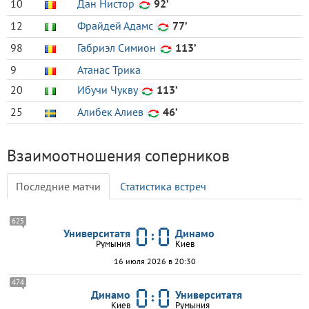
10
Дан Нистор
92’
12
Фрайдей Адамс
77’
98
Габриэл Симион
113’
9
Атанас Трика
20
Ибучи Чукву
113’
25
Алибек Алиев
46’
Взаимоотношения соперников
Последние матчи
Статистика встреч
625
Университатя
Динамо
Румыния
Киев
16 июля 2026 в 20:30
474
Динамо
Университатя
Киев
Румыния