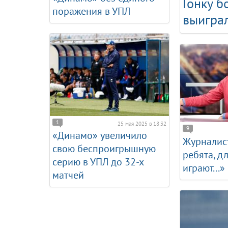
Гонку 
поражения в УПЛ
выигра
1
25 мая 2025 в 18:32
9
«Динамо» увеличило
Журналис
свою беспроигрышную
ребята, д
серию в УПЛ до 32-х
играют...»
матчей