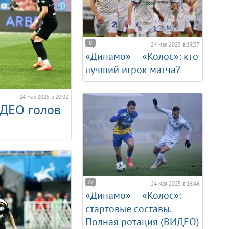
0
24 мая 2025 в 19:37
«Динамо» — «Колос»: кто
лучший игрок матча?
24 мая 2025 в 20:02
ИДЕО голов
27
24 мая 2025 в 16:46
«Динамо» — «Колос»:
стартовые составы.
Полная ротация (ВИДЕО)