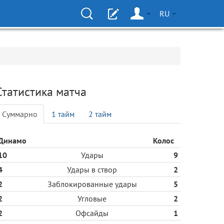
RU
Статистика матча
Cуммарно
1 тайм
2 тайм
Динамо
Колос
10
Удары
9
4
Удары в створ
2
2
Заблокированные удары
5
2
Угловые
2
2
Офсайды
1