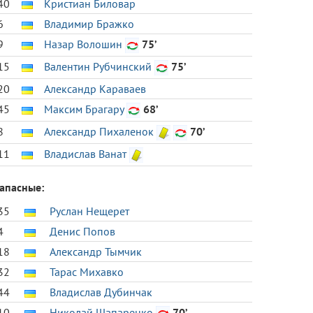
40
Кристиан Биловар
6
Владимир Бражко
9
Назар Волошин
75’
15
Валентин Рубчинский
75’
20
Александр Караваев
45
Максим Брагару
68’
8
Александр Пихаленок
70’
11
Владислав Ванат
апасные:
35
Руслан Нещерет
4
Денис Попов
18
Александр Тымчик
32
Тарас Михавко
44
Владислав Дубинчак
10
Николай Шапаренко
70’