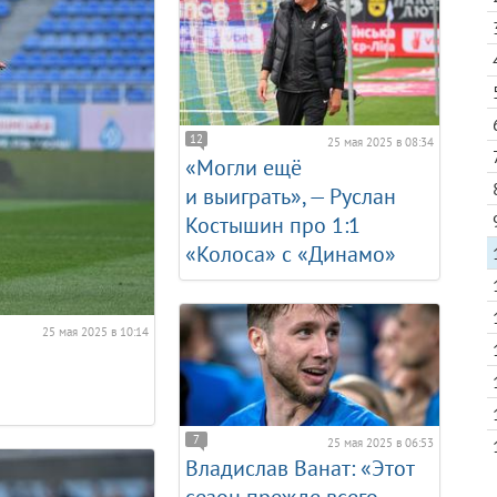
12
25 мая 2025 в 08:34
«Могли ещё
и выиграть», — Руслан
Костышин про 1:1
«Колоса» с «Динамо»
25 мая 2025 в 10:14
7
25 мая 2025 в 06:53
Владислав Ванат: «Этот