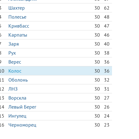
3
Шахтер
30
62
4
Полесье
30
48
5
Кривбасс
30
47
6
Карпаты
30
46
7
Заря
30
40
8
Рух
30
38
9
Верес
30
36
10
Колос
30
36
11
Оболонь
30
32
12
ЛНЗ
30
31
13
Ворскла
30
27
14
Левый Берег
30
26
15
Ингулец
30
24
16
Черноморец
30
23