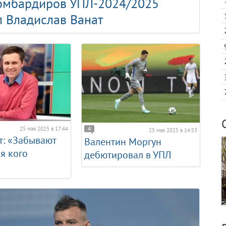
бомбардиров УПЛ-2024/2025
л Владислав Ванат
25 мая 2025 в 17:44
4
25 мая 2025 в 14:53
т: «Забывают
Валентин Моргун
ля кого
дебютировал в УПЛ