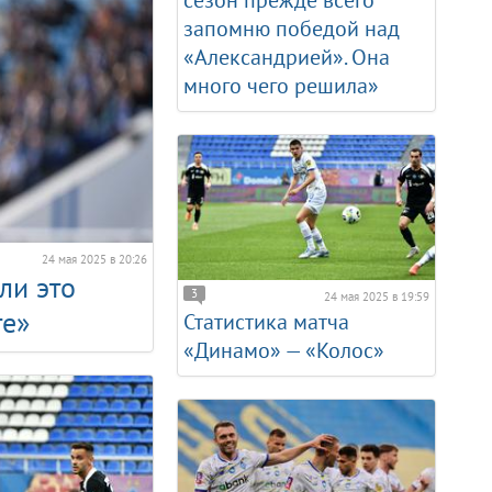
сезон прежде всего
запомню победой над
«Александрией». Она
много чего решила»
24 мая 2025 в 20:26
ли это
3
24 мая 2025 в 19:59
те»
Статистика матча
«Динамо» — «Колос»