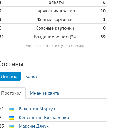
4
Подкаты
6
9
Нарушения правил
10
2
Жёлтые карточки
1
0
Красные карточки
0
61
Владение мячом (%)
39
Мяч в игре 1 час 5 минут и 55 секунд
Cоставы
Динамо
Колос
Протокол
Мнение сайта
51
Валентин Моргун
2
Константин Вивчаренко
25
Максим Дячук