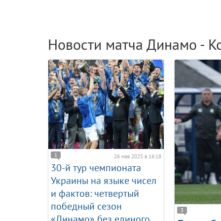
Новости матча Динамо - К
1
26 мая 2025 в 16:18
30-й тур чемпионата
Украины на языке чисел
и фактов: четвертый
победный сезон
3
«Динамо» без единого