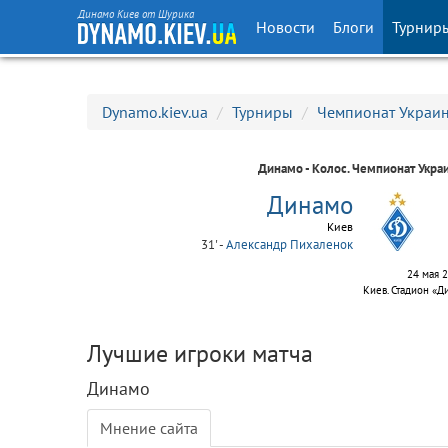
Динамо Киев от Шурика
Новости
Блоги
Турнир
Dynamo.kiev.ua
/
Турниры
/
Чемпионат Украи
Динамо - Колос.
Чемпионат Укра
Динамо
Киев
31' -
Александр Пихаленок
24 мая 2
Киев. Стадион «Д
Лучшие игроки матча
Динамо
Мнение сайта