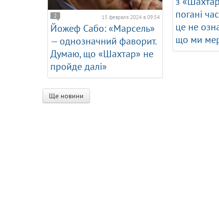
з «Шахтар
погані час
2
15 февраля 2024 в 09:54
це не озн
Йожеф Сабо: «Марсель»
що ми мер
— однозначний фаворит.
Думаю, що «Шахтар» не
пройде далі»
Ще новини
Про сайт
Турніри
Україна
Що таке Dynamo.kiev.ua?
Єврокубки
Чемпіонат України
Реклама на сайті
Збірні
Кубок України
Ліга Чемпіонів
Зворотній зв'зок
Європа
Турнір дублерів
Ліга Європи
Євро-2016
Контактні дані
Перша ліга
ЧС-2014
Чемпіонат Англії