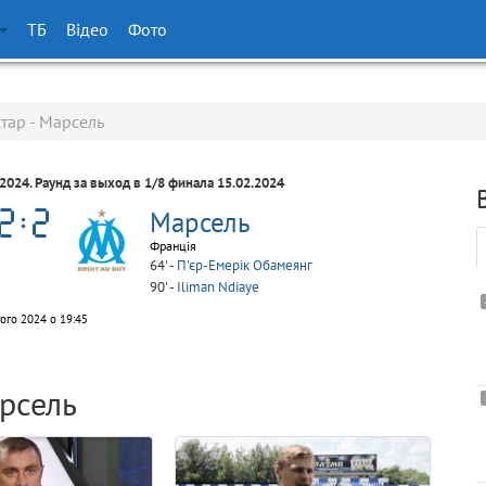
ТБ
Відео
Фото
тар - Марсель
/2024. Раунд за выход в 1/8 финала 15.02.2024
Марсель
Франція
64' -
П'єр-Емерік Обамеянг
90' -
Iliman Ndiaye
ого 2024 о 19:45
рсель