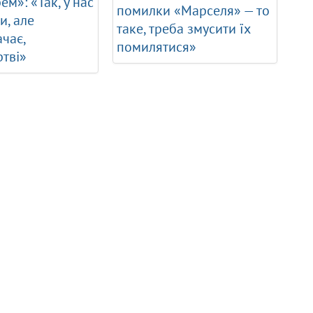
ем»: «Так, у нас
помилки «Марселя» — то
и, але
таке, треба змусити їх
ачає,
помилятися»
тві»
Команди
Персони
Р
Динамо
Михайло Мудрик
Н
Карабах
Вінісіус Жуніор
Н
Челсі
Матвій Пономаренко
Україна
Артем Довбик