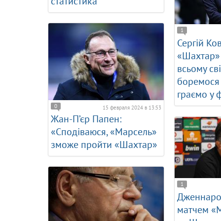
статистика
1
Сергій Ко
«Шахтар»
всьому сві
боремося 
граємо у 
0
15 февраля 2024 в 13:53
Жан-П’єр Папен:
«Сподіваюся, «Марсель»
зможе пройти «Шахтар»
1
Дженнаро 
матчем «