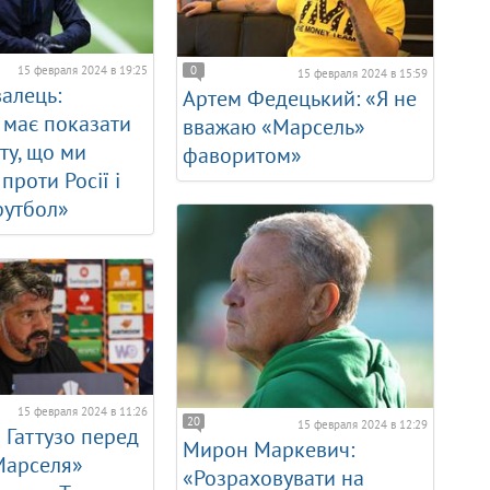
0
15 февраля 2024 в 19:25
15 февраля 2024 в 15:59
валець:
Артем Федецький: «Я не
 має показати
вважаю «Марсель»
ту, що ми
фаворитом»
проти Росії і
футбол»
15 февраля 2024 в 11:26
20
15 февраля 2024 в 12:29
Гаттузо перед
Мирон Маркевич:
Марселя»
«Розраховувати на