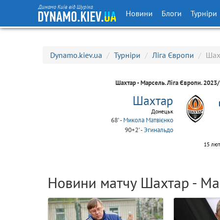
Динамо Київ від Шуріка
Новини
Блоги
Турніри
Dynamo.kiev.ua
/
Турніри
/
Ліга Європи
/
Шах
Шахтар - Марсель.
Ліга Європи
. 2023
Шахтар
Донецьк
68' -
Микола Матвієнко
90+2' -
Эгинальдо
15 лют
Новини матчу Шахтар - Ма