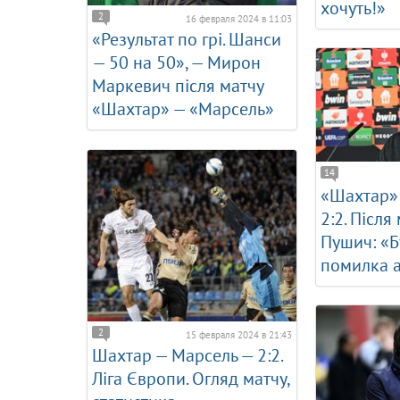
хочуть!»
2
16 февраля 2024 в 11:03
«Результат по грі. Шанси
— 50 на 50», — Мирон
Маркевич після матчу
«Шахтар» — «Марсель»
14
«Шахтар»
2:2. Після
Пушич: «Б
помилка а
2
15 февраля 2024 в 21:43
Шахтар — Марсель — 2:2.
Ліга Європи. Огляд матчу,