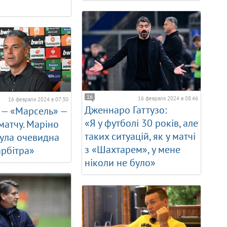
16
16 февраля 2024 в 08:46
16 февраля 2024 в 07:30
Дженнаро Гаттузо:
 — «Марсель» —
«Я у футболі 30 років, але
 матчу. Маріно
таких ситуацій, як у матчі
ула очевидна
з «Шахтарем», у мене
рбітра»
ніколи не було»