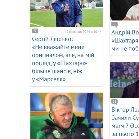
0
Андрій Во
5
17 февраля 2024 в 10:44
Сергій Ященко:
«Шахтаря»
«Не вважайте мене
ми не по
оригіналом, але, на мій
погляд, у «Шахтаря»
більше шансів, ніж
у «Марселя»
28
Віктор Ле
бачили Су
матчі? Осо
за нього 