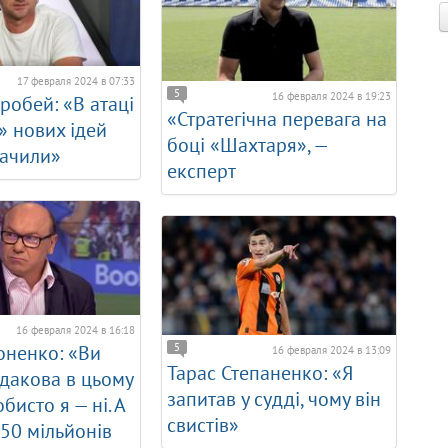
17 февраля 2024 в 07:33
5
16 февраля 2024 в 19:23
робей: «В атаці
«Стратегічна перевага на
 нових ідей
боці «Шахтаря», —
бачили»
експерт
16 февраля 2024 в 16:18
5
оненко: «Ви
16 февраля 2024 в 13:09
Тарас Степаненко: «Я
дакова в цьому
запитав у судді, чому він
бисто я — ні. А
свистів»
150 мільйонів