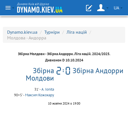
Динамо Київ від Шуріка
UA
Dynamo.kiev.ua
/
Турніри
/
Ліга націй
/
Молдова - Андорра
Збірна Молдови - Збірна Андорри.
Ліга націй
. 2024/2025.
Дивизион D 10.10.2024
Збірна
Збірна Андорри
Молдови
31' -
A. Ionita
90+5' -
Максим Кожокару
10 жовтня 2024 о 19:00