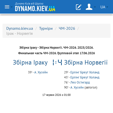
Динамо Київ від Шуріка
UA
Dynamo.kiev.ua
/
Турніри
/
ЧМ-2026
/
Ірак - Норвегія
Збірна Іраку - Збірна Норвегії.
ЧМ-2026
. 2025/2026.
Финальная часть ЧМ-2026. Групповой этап 17.06.2026
Збірна Іраку
Збірна Норвегії
39' -
А. Хусейн
29' -
Ерлінг Бреут Холанд
43' -
Ерлінг Бреут Холанд
76' -
Лео Остигард
90' -
А. Хусейн
(автогол)
17 червня 2026 о 01:00