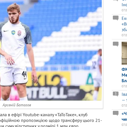
Ін
07.
Ек
«В
зб
07.
ФК
Ме
Бл
07.
Ів
3
— 
Арсеній Батагов
07.
«Ч
ала в ефірі Youtube-каналу «ТаТоТаке», клуб
че
 офіційною пропозицією щодо трансферу цього 21-
07.
и суму відступних у розмірі 1 млн євро.