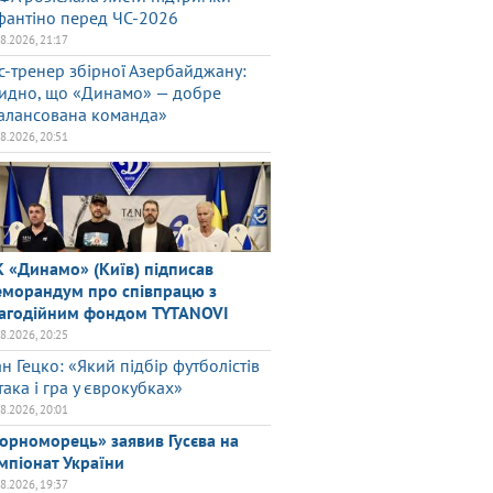
фантіно перед ЧС-2026
08.2026, 21:17
с-тренер збірної Азербайджану:
идно, що «Динамо» — добре
алансована команда»
08.2026, 20:51
 «Динамо» (Київ) підписав
морандум про співпрацю з
агодійним фондом TYTANOVI
08.2026, 20:25
ан Гецко: «Який підбір футболістів
така і гра у єврокубках»
08.2026, 20:01
орноморець» заявив Гусєва на
мпіонат України
08.2026, 19:37