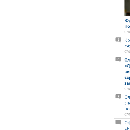
Юр
По
07.
Кр
1
«А
07.
Ол
6
«Д
ви
єв
за
07.
Ол
9
зн
по
07.
Оф
«Е