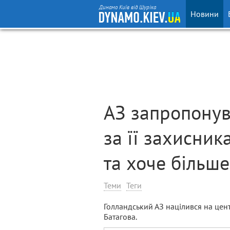
Динамо Київ від Шуріка
Новини
АЗ запропонув
за її захисник
та хоче більше
Теми
Теги
Голландський АЗ націлився на цен
Батагова.