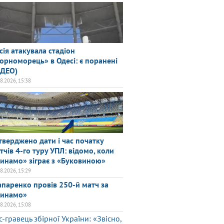
сія атакувала стадіон
орноморець» в Одесі: є поранені
ІДЕО)
08.2026, 15:38
тверджено дати і час початку
тчів 4-го туру УПЛ: відомо, коли
инамо» зіграє з «Буковиною»
08.2026, 15:29
паренко провів 250-й матч за
инамо»
08.2026, 15:08
с-гравець збірної України: «Звісно,