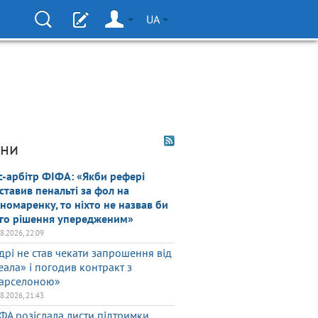
UA
ни
с-арбітр ФІФА: «Якби рефері
ставив пенальті за фол на
номаренку, то ніхто не назвав би
го рішення упередженим»
08.2026, 22:09
дрі не став чекати запрошення від
еала» і погодив контракт з
арселоною»
08.2026, 21:43
ФА розіслала листи підтримки