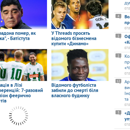
ду
07.
Во
4
пр
07.
Оф
1
«К
07.
Ко
1
пр
«Ч
07.
Ар
12
ви
Ін
та
07.
«Д
3
уп
07.