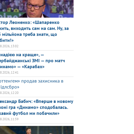
ктор Леоненко: «Шапаренко
жить, виходить сам на сам. Ну, за
5 мільйона треба знати, що
бити!»
08.2026, 13:02
 надією на краще», —
ербайджанські ЗМІ — про матч
инамо» — «Карабах»
08.2026, 12:41
оттенгем» продав захисника в
ідлсбро»
08.2026, 12:20
ександр Бабич: «Вперше в новому
зоні гра «Динамо» сподобалась.
кавий футбол ми побачили»
08.2026, 11:59