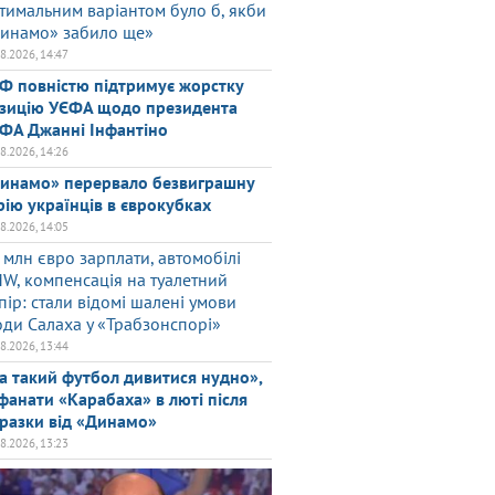
тимальним варіантом було б, якби
инамо» забило ще»
08.2026, 14:47
Ф повністю підтримує жорстку
зицію УЄФА щодо президента
ФА Джанні Інфантіно
08.2026, 14:26
инамо» перервало безвиграшну
рію українців в єврокубках
08.2026, 14:05
 млн євро зарплати, автомобілі
W, компенсація на туалетний
пір: стали відомі шалені умови
оди Салаха у «Трабзонспорі»
08.2026, 13:44
а такий футбол дивитися нудно»,
фанати «Карабаха» в люті після
разки від «Динамо»
08.2026, 13:23