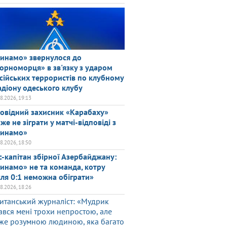
инамо» звернулося до
орноморця» в зв'язку з ударом
сійських террористів по клубному
адіону одеського клубу
08.2026, 19:13
овідний захисник «Карабаху»
же не зіграти у матчі-відповіді з
инамо»
08.2026, 18:50
с-капітан збірної Азербайджану:
инамо» не та команда, котру
сля 0:1 неможна обіграти»
08.2026, 18:26
итанський журналіст: «Мудрик
ався мені трохи непростою, але
же розумною людиною, яка багато