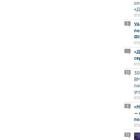
оп
«Д
07.
УА
5
по
ФІ
07.
«Д
се
07.
30
20
BM
па
уг
07.
«Н
8
— 
по
07.
31