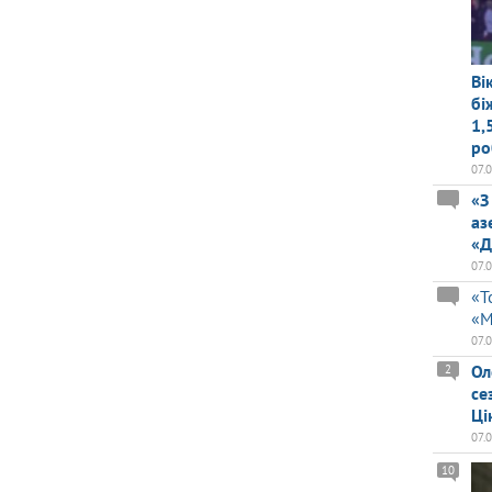
Ві
бі
1,
ро
07.
«З
аз
«Д
07.
«Т
«М
07.
Ол
2
се
Ці
07.
10