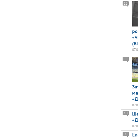
12
ро
«Ч
(В
07.
За
ма
«Д
07.
Ша
10
«Д
07.
Ек
1