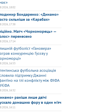
має»
08.2026, 18:02
лодимир Бондаренко: «Динамо»
осто сильніше за «Карабах»
08.2026, 17:38
іційно. Матч «Чорноморець» —
олос» перенесено
08.2026, 17:14
лишній футболіст «Гановера»
ограв конкуренцію Гусєву у
орноморці»
08.2026, 16:53
гентинська футбольна асоціація
словила підтримку Джанні
фантіно на тлі конфлікту між ФІФА
 УЄФА
08.2026, 16:32
инамо» раніше лише двічі
ускало домашню фору в один м’яч
08.2026, 16:11