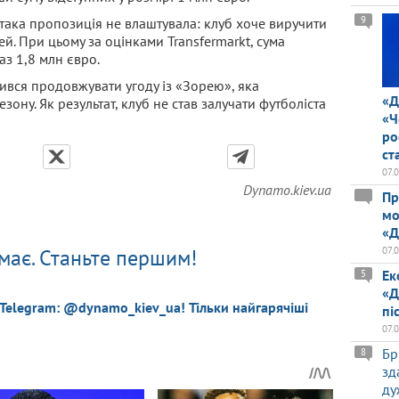
9
ака пропозиція не влаштувала: клуб хоче виручити
й. При цьому за оцінками Transfermarkt, сума
аз 1,8 млн євро.
вся продовжувати угоду із «Зорею», яка
«Д
ону. Як результат, клуб не став залучати футболіста
«Ч
ро
ст
07.
Dynamo.kiev.ua
Пр
мо
«Д
07.
має. Станьте першим!
Ек
5
«Д
 Telegram: @dynamo_kiev_ua! Тільки найгарячіші
пі
07.
Бр
8
зд
ду