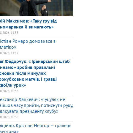
ій Максимов: «Таку гру від
номаренка й вимагають»
08.2026, 11:38
істіан Ромеро домовився з
тлетіко»
08.2026, 11:17
ег Федорчук: «Тренерський штаб
инамо» зробив правильні
сновки після минулих
рокубкових матчів. І гравці
своїли урок»
08.2026, 10:56
ександр Хацкевич: «Гуцуляк не
айшов часу прийти, потиснути руку,
дякувати президенту клубу»
08.2026, 10:35
іційно. Крістіан Нергор — гравець
вертона»