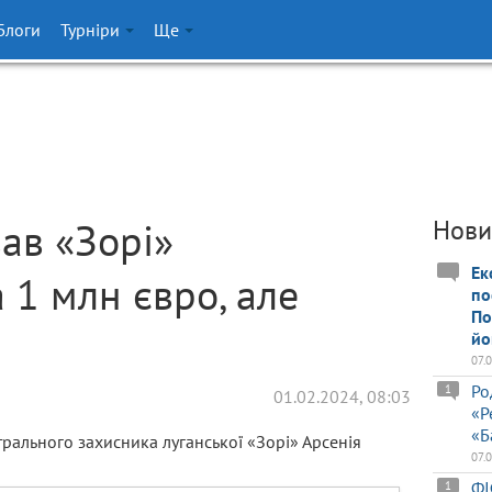
Блоги
Турніри
Ще
ав «Зорі»
Нови
Ек
а 1 млн євро, але
по
По
йо
07.
Ро
1
01.02.2024, 08:03
«Р
«Б
трального захисника луганської «Зорі» Арсенія
07.
ФІ
1