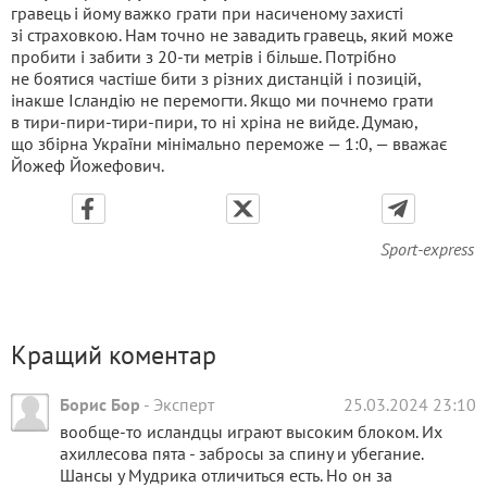
гравець і йому важко грати при насиченому захисті
зі страховкою. Нам точно не завадить гравець, який може
пробити і забити з 20-ти метрів і більше. Потрібно
не боятися частіше бити з різних дистанцій і позицій,
інакше Ісландію не перемогти. Якщо ми почнемо грати
в тири-пири-тири-пири, то ні хріна не вийде. Думаю,
що збірна України мінімально переможе — 1:0, — вважає
Йожеф Йожефович.
Sport-express
Кращий коментар
Борис Бор
-
Эксперт
25.03.2024 23:10
вообще-то исландцы играют высоким блоком. Их
ахиллесова пята - забросы за спину и убегание.
Шансы у Мудрика отличиться есть. Но он за