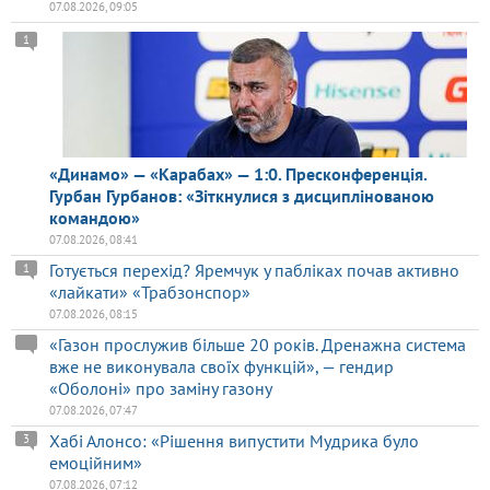
07.08.2026, 09:05
1
«Динамо» — «Карабах» — 1:0. Пресконференція.
Гурбан Гурбанов: «Зіткнулися з дисциплінованою
командою»
07.08.2026, 08:41
Готується перехід? Яремчук у пабліках почав активно
1
«лайкати» «Трабзонспор»
07.08.2026, 08:15
«Газон прослужив більше 20 років. Дренажна система
вже не виконувала своїх функцій», — гендир
«Оболоні» про заміну газону
07.08.2026, 07:47
Хабі Алонсо: «Рішення випустити Мудрика було
3
емоційним»
07.08.2026, 07:12