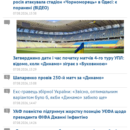
росія атакувала стадіон «Чорноморець» в Одесі: є
поранені (ВІДЕО)
07.08.2026, 15:38
Затверджено дати і час початку матчів 4-го туру УПЛ:
відомо, коли «Динамо» зіграє з «Буковиною»
07.08.2026, 15:29
Шапаренко провів 250-й матч за «Динамо»
5
07.08.2026, 15:08
Екс-гравець збірної України: «Звісно, оптимальним
1
варіантом було б, якби «Динамо» забило ще»
07.08.2026, 14:47
УАФ повністю підтримує жорстку позицію УЄФА щодо
5
президента ФІФА Джанні Інфантіно
07.08.2026, 14:26