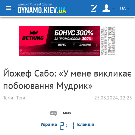
Динамо Київ від Шуріка
UA
Йожеф Сабо: «У мене викликає
побоювання Мудрик»
Теми
Теги
25.03.2024, 22:23
Матч
456
Україна
Ісландія