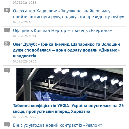
07.08.2026, 10:56
Олександр Хацкевич: «Гуцуляк не знайшов часу
8
прийти, потиснути руку, подякувати президенту клубу»
07.08.2026, 10:35
Офіційно. Крістіан Нергор — гравець «Евертона»
07.08.2026, 10:14
Олег Дулуб: «Трійка Тимчик, Шапаренко та Волошин
34
дуже сподобалася — вони одразу додали «Динамо»
швидкості»
07.08.2026, 09:53
2
Таблиця коефіцієнтів УЄФА: Україна опустилася на 23
місце, пропустивши вперед Хорватію
07.08.2026, 09:29
Вінісіус узгодив новий контракт із «Реалом»