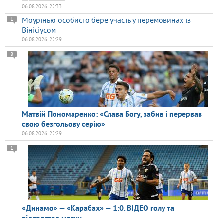
06.08.2026, 22:33
Моурінью особисто бере участь у перемовинах із
1
Вінісіусом
06.08.2026, 22:29
8
Матвій Пономаренко: «Слава Богу, забив і перервав
свою безгольову серію»
06.08.2026, 22:29
1
«Динамо» — «Карабах» — 1:0. ВІДЕО голу та
відеоогляд матчу