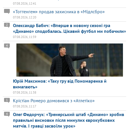
07.08.2026, 12:41
«Тоттенгем» продав захисника в «Мідлсбро»
07.08.2026, 12:20
Олександр Бабич: «Вперше в новому сезоні гра
2
«Динамо» сподобалась. Цікавий футбол ми побачили»
07.08.2026, 11:59
4
Юрій Максимов: «Таку гру від Пономаренка й
вимагають»
07.08.2026, 11:38
Крістіан Ромеро домовився з «Атлетіко»
1
07.08.2026, 11:17
Олег Федорчук: «Тренерський штаб «Динамо» зробив
4
правильні висновки після минулих єврокубкових
матчів. І гравці засвоїли урок»