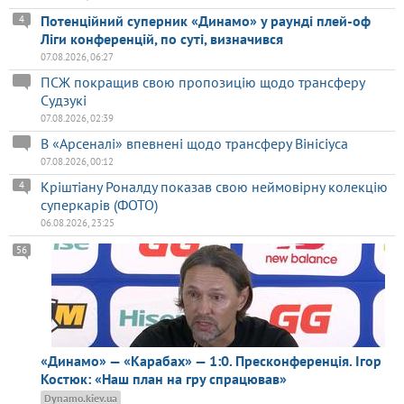
Потенційний суперник «Динамо» у раунді плей-оф
4
Ліги конференцій, по суті, визначився
07.08.2026, 06:27
ПСЖ покращив свою пропозицію щодо трансферу
Судзукі
07.08.2026, 02:39
В «Арсеналі» впевнені щодо трансферу Вінісіуса
07.08.2026, 00:12
Кріштіану Роналду показав свою неймовірну колекцію
4
суперкарів (ФОТО)
06.08.2026, 23:25
56
«Динамо» — «Карабах» — 1:0. Пресконференція. Ігор
Костюк: «Наш план на гру спрацював»
Dynamo.kiev.ua