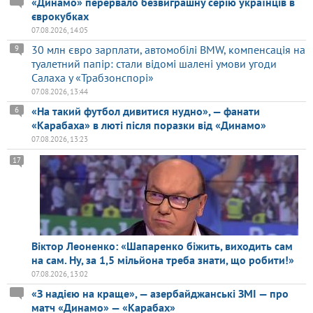
«Динамо» перервало безвиграшну серію українців в
єврокубках
07.08.2026, 14:05
30 млн євро зарплати, автомобілі BMW, компенсація на
9
туалетний папір: стали відомі шалені умови угоди
Салаха у «Трабзонспорі»
07.08.2026, 13:44
«На такий футбол дивитися нудно», — фанати
6
«Карабаха» в люті після поразки від «Динамо»
07.08.2026, 13:23
17
Віктор Леоненко: «Шапаренко біжить, виходить сам
на сам. Ну, за 1,5 мільйона треба знати, що робити!»
07.08.2026, 13:02
«З надією на краще», — азербайджанські ЗМІ — про
матч «Динамо» — «Карабах»