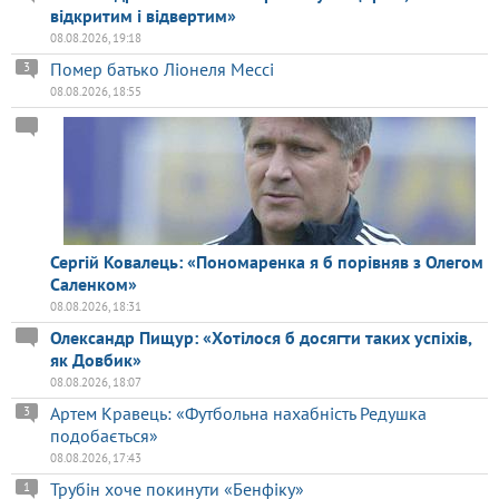
відкритим і відвертим»
08.08.2026, 19:18
Помер батько Ліонеля Мессі
3
08.08.2026, 18:55
Сергій Ковалець: «Пономаренка я б порівняв з Олегом
Саленком»
08.08.2026, 18:31
Олександр Пищур: «Хотілося б досягти таких успіхів,
як Довбик»
08.08.2026, 18:07
Артем Кравець: «Футбольна нахабність Редушка
3
подобається»
08.08.2026, 17:43
Трубін хоче покинути «Бенфіку»
1