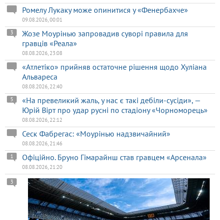
Ромелу Лукаку може опинитися у «Фенербахче»
09.08.2026, 00:01
Жозе Моурінью запровадив суворі правила для
3
гравців «Реала»
08.08.2026, 23:08
«Атлетіко» прийняв остаточне рішення щодо Хуліана
Альвареса
08.08.2026, 22:40
«На превеликий жаль, у нас є такі дебіли-сусіди», —
5
Юрій Вірт про удар русні по стадіону «Чорноморець»
08.08.2026, 22:12
Сеск Фабрегас: «Моурінью надзвичайний»
08.08.2026, 21:46
Офіційно. Бруно Гімарайнш став гравцем «Арсенала»
1
08.08.2026, 21:20
3