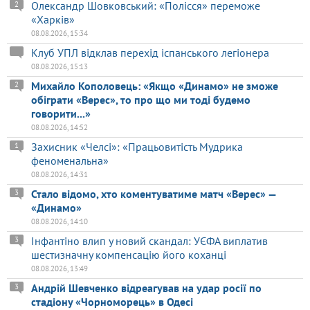
Олександр Шовковський: «Полісся» переможе
2
«Харків»
08.08.2026, 15:34
Клуб УПЛ відклав перехід іспанського легіонера
08.08.2026, 15:13
Михайло Кополовець: «Якщо «Динамо» не зможе
2
обіграти «Верес», то про що ми тоді будемо
говорити...»
08.08.2026, 14:52
Захисник «Челсі»: «Працьовитість Мудрика
1
феноменальна»
08.08.2026, 14:31
Стало відомо, хто коментуватиме матч «Верес» —
3
«Динамо»
08.08.2026, 14:10
Інфантіно влип у новий скандал: УЄФА виплатив
3
шестизначну компенсацію його коханці
08.08.2026, 13:49
Андрій Шевченко відреагував на удар росії по
3
стадіону «Чорноморець» в Одесі