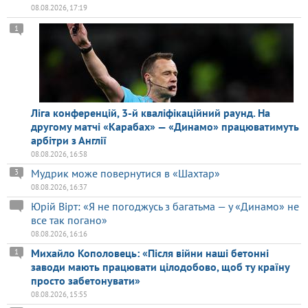
08.08.2026, 17:19
1
Ліга конференцій, 3-й кваліфікаційний раунд. На
другому матчі «Карабах» — «Динамо» працюватимуть
арбітри з Англії
08.08.2026, 16:58
Мудрик може повернутися в «Шахтар»
3
08.08.2026, 16:37
Юрій Вірт: «Я не погоджусь з багатьма — у «Динамо» не
все так погано»
08.08.2026, 16:16
Михайло Кополовець: «Після війни наші бетонні
1
заводи мають працювати цілодобово, щоб ту країну
просто забетонувати»
08.08.2026, 15:55