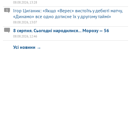
08.08.2026, 13:28
Ігор Циганик: «Якщо «Верес» вистоїть у дебюті матчу,
1
«Динамо» все одно дотисне їх у другому таймі»
08.08.2026, 13:07
8 серпня. Сьогодні народилися... Морозу — 56
08.08.2026, 12:46
Усі новини →