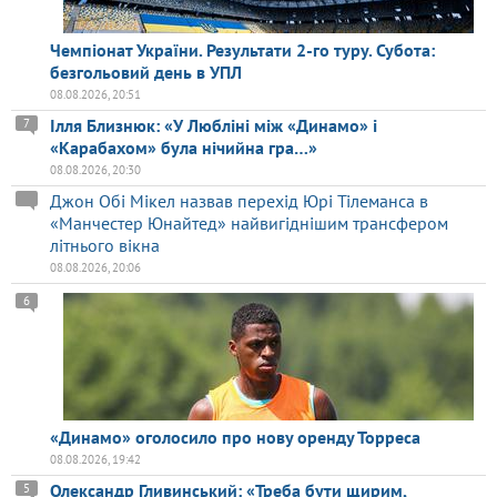
Чемпіонат України. Результати 2-го туру. Субота:
безгольовий день в УПЛ
08.08.2026, 20:51
Ілля Близнюк: «У Любліні між «Динамо» і
7
«Карабахом» була нічийна гра…»
08.08.2026, 20:30
Джон Обі Мікел назвав перехід Юрі Тілеманса в
«Манчестер Юнайтед» найвигіднішим трансфером
літнього вікна
08.08.2026, 20:06
6
«Динамо» оголосило про нову оренду Торреса
08.08.2026, 19:42
Олександр Гливинський: «Треба бути щирим,
5