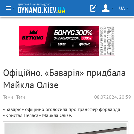
Динамо Київ від Шуріка
UA
Офіційно. «Баварія» придбала
Майкла Олізе
Теми
Теги
08.07.2024, 20:59
«Баварія» офіційно оголосила про трансфер форварда
«Кристал Пеласа» Майкла Олізе.