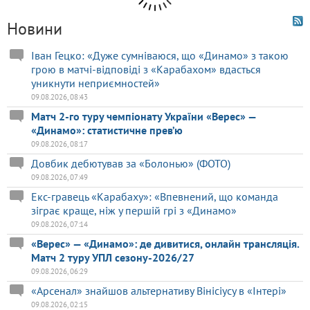
Новини
Іван Гецко: «Дуже сумніваюся, що «Динамо» з такою
грою в матчі-відповіді з «Карабахом» вдасться
уникнути неприємностей»
09.08.2026, 08:43
Матч 2-го туру чемпіонату України «Верес» —
«Динамо»: статистичне прев’ю
09.08.2026, 08:17
Довбик дебютував за «Болонью» (ФОТО)
09.08.2026, 07:49
Екс-гравець «Карабаху»: «Впевнений, що команда
зіграє краще, ніж у першій грі з «Динамо»
09.08.2026, 07:14
«Верес» — «Динамо»: де дивитися, онлайн трансляція.
Матч 2 туру УПЛ сезону-2026/27
09.08.2026, 06:29
«Арсенал» знайшов альтернативу Вінісіусу в «Інтері»
09.08.2026, 02:15