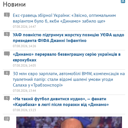
Новини
Екс-гравець збірної України: «Звісно, оптимальним
1
варіантом було б, якби «Динамо» забило ще»
07.08.2026, 14:47
УАФ повністю підтримує жорстку позицію УЄФА щодо
3
президента ФІФА Джанні Інфантіно
07.08.2026, 14:26
«Динамо» перервало безвиграшну серію українців в
єврокубках
07.08.2026, 14:05
30 млн євро зарплати, автомобілі BMW, компенсація на
8
туалетний папір: стали відомі шалені умови угоди
Салаха у «Трабзонспорі»
07.08.2026, 13:44
«На такий футбол дивитися нудно», — фанати
5
«Карабаха» в люті після поразки від «Динамо»
07.08.2026, 13:23
18