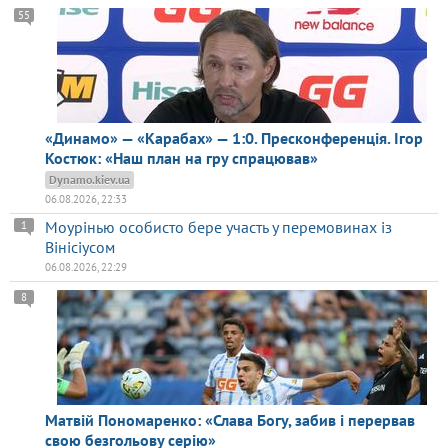
55
«Динамо» — «Карабах» — 1:0. Пресконференція. Ігор
Костюк: «Наш план на гру спрацював»
Dynamo.kiev.ua
06.08.2026, 22:33
Моурінью особисто бере участь у перемовинах із
1
Вінісіусом
06.08.2026, 22:29
8
Матвій Пономаренко: «Слава Богу, забив і перервав
свою безгольову серію»