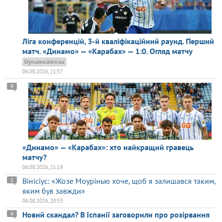
Ліга конференцій, 3-й кваліфікаційний раунд. Перший
матч. «Динамо» — «Карабах» — 1:0. Огляд матчу
Dynamo.kiev.ua
06.08.2026, 21:57
9
«Динамо» — «Карабах»: хто найкращий гравець
матчу?
06.08.2026, 21:19
Вінісіус: «Жозе Моурінью хоче, щоб я залишався таким,
1
яким був завжди»
06.08.2026, 20:53
Новий скандал? В Іспанії заговорили про розірвання
4