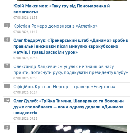
Юрій Максимов: «Таку гру від Пономаренка й
вимагають»
07.08.2026, 11:38
Крістіан Ромеро домовився з «Атлетіко»
1
07.08.2026, 11:17
Олег Федорчук: «Тренерський штаб «Динамо» зробив
4
правильні висновки після минулих єврокубкових
матчів. І гравці засвоїли урок»
07.08.2026, 10:56
Олександр Хацкевич: «Гуцуляк не знайшов часу
7
прийти, потиснути руку, подякувати президенту клубу»
07.08.2026, 10:35
Офіційно. Крістіан Нергор — гравець «Евертона»
07.08.2026, 10:14
Олег Дулуб: «Трійка Тимчик, Шапаренко та Волошин
34
дуже сподобалася — вони одразу додали «Динамо»
швидкості»
07.08.2026, 09:53
2