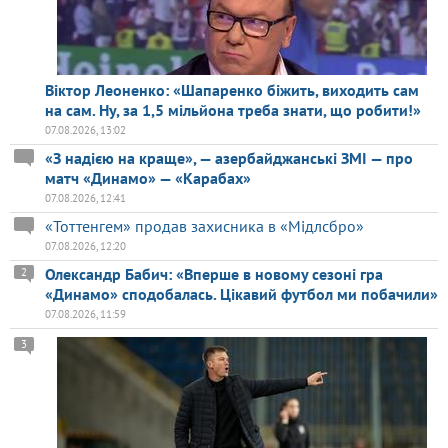
Віктор Леоненко: «Шапаренко біжить, виходить сам
на сам. Ну, за 1,5 мільйона треба знати, що робити!»
07.08.2026, 13:02
«З надією на краще», — азербайджанські ЗМІ — про
матч «Динамо» — «Карабах»
07.08.2026, 12:41
«Тоттенгем» продав захисника в «Мідлсбро»
07.08.2026, 12:20
Олександр Бабич: «Вперше в новому сезоні гра
2
«Динамо» сподобалась. Цікавий футбол ми побачили»
07.08.2026, 11:59
3