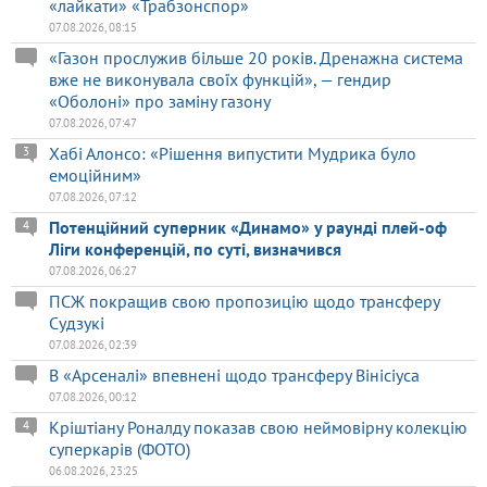
«лайкати» «Трабзонспор»
07.08.2026, 08:15
«Газон прослужив більше 20 років. Дренажна система
вже не виконувала своїх функцій», — гендир
«Оболоні» про заміну газону
07.08.2026, 07:47
Хабі Алонсо: «Рішення випустити Мудрика було
3
емоційним»
07.08.2026, 07:12
Потенційний суперник «Динамо» у раунді плей-оф
4
Ліги конференцій, по суті, визначився
07.08.2026, 06:27
ПСЖ покращив свою пропозицію щодо трансферу
Судзукі
07.08.2026, 02:39
В «Арсеналі» впевнені щодо трансферу Вінісіуса
07.08.2026, 00:12
Кріштіану Роналду показав свою неймовірну колекцію
4
суперкарів (ФОТО)
06.08.2026, 23:25