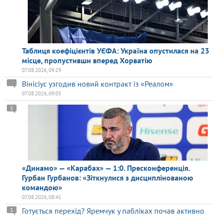
Таблиця коефіцієнтів УЄФА: Україна опустилася на 23
місце, пропустивши вперед Хорватію
07.08.2026, 09:29
Вінісіус узгодив новий контракт із «Реалом»
07.08.2026, 09:05
1
«Динамо» — «Карабах» — 1:0. Пресконференція.
Гурбан Гурбанов: «Зіткнулися з дисциплінованою
командою»
07.08.2026, 08:41
Готується перехід? Яремчук у пабліках почав активно
1