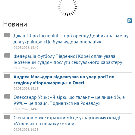
Новини
Джан П’єро Гасперіні — про оренду Довбика та заміну
для українця: «Це була чудова операція»
09.08.2026, 15:49
Федерація футболу Південної Кореї оплачувала
іноземним суддям послуги сексуального характеру
09.08.2026, 15:28
Андреа Мальдера відреагував на удар росії по
стадіону «Чорноморець» в Одесі
09.08.2026, 15:15
Олександр Усик: «Я вірю, що талант — це лише 1%, а
99% — це праця. Подивіться на Роналду»
09.08.2026, 14:46
Степанов може втратити місце у стартовому складі
«Утрехта» на початку сезону
09.08.2026, 14:25