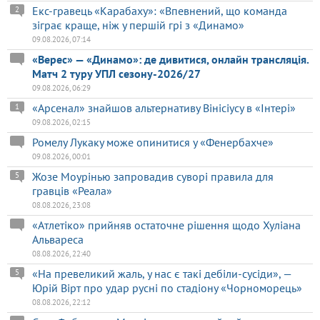
Екс-гравець «Карабаху»: «Впевнений, що команда
2
зіграє краще, ніж у першій грі з «Динамо»
09.08.2026, 07:14
«Верес» — «Динамо»: де дивитися, онлайн трансляція.
Матч 2 туру УПЛ сезону-2026/27
09.08.2026, 06:29
«Арсенал» знайшов альтернативу Вінісіусу в «Інтері»
1
09.08.2026, 02:15
Ромелу Лукаку може опинитися у «Фенербахче»
09.08.2026, 00:01
Жозе Моурінью запровадив суворі правила для
5
гравців «Реала»
08.08.2026, 23:08
«Атлетіко» прийняв остаточне рішення щодо Хуліана
Альвареса
08.08.2026, 22:40
«На превеликий жаль, у нас є такі дебіли-сусіди», —
5
Юрій Вірт про удар русні по стадіону «Чорноморець»
08.08.2026, 22:12