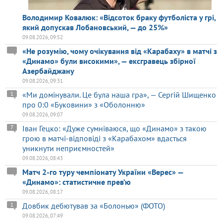
Володимир Ковалюк: «Відсоток браку футболіста у грі,
який допускав Лобановський, — до 25%»
09.08.2026, 09:52
«Не розумію, чому очікування від «Карабаху» в матчі з
«Динамо» були високими», — ексгравець збірної
Азербайджану
09.08.2026, 09:31
«Ми домінували. Це була наша гра», — Сергій Шищенко
1
про 0:0 «Буковини» з «Оболонню»
09.08.2026, 09:07
Іван Гецко: «Дуже сумніваюся, що «Динамо» з такою
7
грою в матчі-відповіді з «Карабахом» вдасться
уникнути неприємностей»
09.08.2026, 08:43
Матч 2-го туру чемпіонату України «Верес» —
«Динамо»: статистичне прев’ю
09.08.2026, 08:17
Довбик дебютував за «Болонью» (ФОТО)
1
09.08.2026, 07:49