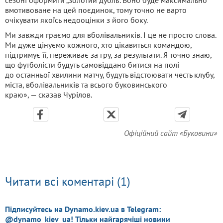
сезоні оформити „золотий дубль“. Воно буде максимально
вмотивоване на цей поєдинок, тому точно не варто
очікувати якоїсь недооцінки з його боку.
Ми завжди граємо для вболівальників. І це не просто слова.
Ми дуже цінуємо кожного, хто цікавиться командою,
підтримує її, переживає за гру, за результати. Я точно знаю,
що футболісти будуть самовіддано битися на полі
до останньої хвилини матчу, будуть відстоювати честь клубу,
міста, вболівальників та всього буковинського
краю», — сказав Чурілов.
Офіційний сайт «Буковини»
Читати всі коментарі (1)
Підписуйтесь на Dynamo.kiev.ua в Telegram:
@dynamo_kiev_ua! Тільки найгарячіші новини