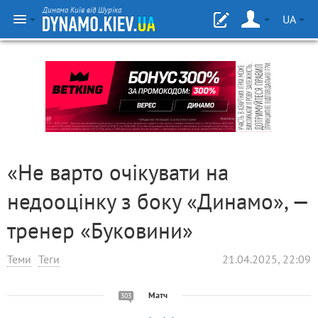
Динамо Київ від Шуріка
UA
«Не варто очікувати на
недооцінку з боку «Динамо», —
тренер «Буковини»
Теми
Теги
21.04.2025, 22:09
Матч
303