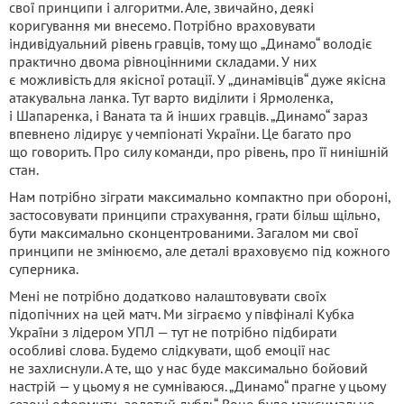
свої принципи і алгоритми. Але, звичайно, деякі
коригування ми внесемо. Потрібно враховувати
індивідуальний рівень гравців, тому що „Динамо“ володіє
практично двома рівноцінними складами. У них
є можливість для якісної ротації. У „динамівців“ дуже якісна
атакувальна ланка. Тут варто виділити і Ярмоленка,
і Шапаренка, і Ваната та й інших гравців. „Динамо“ зараз
впевнено лідирує у чемпіонаті України. Це багато про
що говорить. Про силу команди, про рівень, про її нинішній
стан.
Нам потрібно зіграти максимально компактно при обороні,
застосовувати принципи страхування, грати більш щільно,
бути максимально сконцентрованими. Загалом ми свої
принципи не змінюємо, але деталі враховуємо під кожного
суперника.
Мені не потрібно додатково налаштовувати своїх
підопічних на цей матч. Ми зіграємо у півфіналі Кубка
України з лідером УПЛ — тут не потрібно підбирати
особливі слова. Будемо слідкувати, щоб емоції нас
не захлиснули. А те, що у нас буде максимально бойовий
настрій — у цьому я не сумніваюся. „Динамо“ прагне у цьому