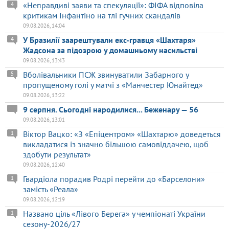
«Неправдиві заяви та спекуляції»: ФІФА відповіла
4
критикам Інфантіно на тлі гучних скандалів
09.08.2026, 14:04
У Бразилії заарештували екс-гравця «Шахтаря»
4
Жадсона за підозрою у домашньому насильстві
09.08.2026, 13:43
Вболівальники ПСЖ звинуватили Забарного у
5
пропущеному голі у матчі з «Манчестер Юнайтед»
09.08.2026, 13:22
9 серпня. Сьогодні народилися... Беженару — 56
09.08.2026, 13:01
Віктор Вацко: «З «Епіцентром» «Шахтарю» доведеться
1
викладатися із значно більшою самовіддачею, щоб
здобути результат»
09.08.2026, 12:40
Гвардіола порадив Родрі перейти до «Барселони»
1
замість «Реала»
09.08.2026, 12:19
Названо ціль «Лівого Берега» у чемпіонаті України
1
сезону-2026/27