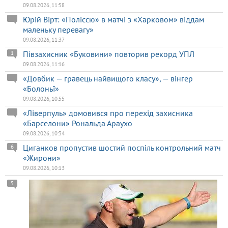
09.08.2026, 11:58
Юрій Вірт: «Поліссю» в матчі з «Харковом» віддам
маленьку перевагу»
09.08.2026, 11:37
Півзахисник «Буковини» повторив рекорд УПЛ
1
09.08.2026, 11:16
«Довбик — гравець найвищого класу», — вінгер
«Болоньї»
09.08.2026, 10:55
«Ліверпуль» домовився про перехід захисника
«Барселони» Рональда Араухо
09.08.2026, 10:34
Циганков пропустив шостий поспіль контрольний матч
6
«Жирони»
09.08.2026, 10:13
5