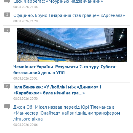
Сеск Фабрегас: «Моурінью надзвичайний»
08.08.2026, 21:46
Офіційно. Бруно Гімарайнш став гравцем «Арсенала»
2
08.08.2026, 21:20
3
Чемпіонат України. Результати 2-го туру. Субота:
безгольовий день в УПЛ
08.08.2026, 20:51
Ілля Близнюк: «У Любліні між «Динамо» і
11
«Карабахом» була нічийна гра…»
08.08.2026, 20:30
Джон Обі Мікел назвав перехід Юрі Тілеманса в
«Манчестер Юнайтед» найвигіднішим трансфером
літнього вікна
08.08.2026, 20:06