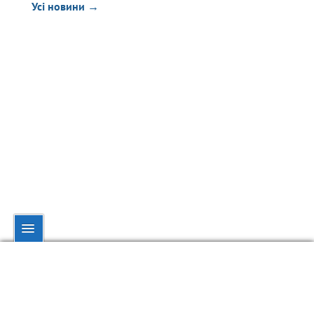
Усі новини →
© dynamo.kiev.ua, 1998—2026.
При повному чи частковому використанні матеріалів посилання на
обов'язкове.
dynamo.kiev.ua