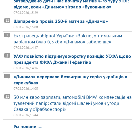
Затверджено дати і час початку матчів 4-го туру УПЛ:
відомо, коли «Динамо» зіграє з «Буковиною»
07.08.2026, 15:29
Шапаренко провів 250-й матч за «Динамо»
12
07.08.2026, 15:08
Екс-гравець збірної України: «Звісно, оптимальним
1
варіантом було б, якби «Динамо» забило ще»
07.08.2026, 14:47
УАФ повністю підтримує жорстку позицію УЄФА щодо
5
президента ФІФА Джанні Інфантіно
07.08.2026, 14:26
«Динамо» перервало безвиграшну серію українців в
єврокубках
07.08.2026, 14:05
30 млн євро зарплати, автомобілі BMW, компенсація на
22
туалетний папір: стали відомі шалені умови угоди
Салаха у «Трабзонспорі»
07.08.2026, 13:44
Усі новини →