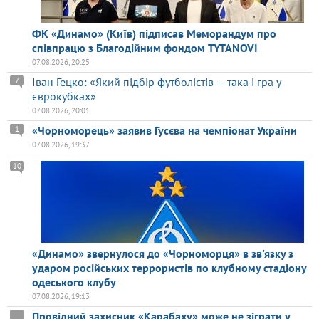
ФК «Динамо» (Київ) підписав Меморандум про
співпрацю з Благодійним фондом TYTANOVI
07.08.2026, 20:25
Іван Гецко: «Який підбір футболістів — така і гра у
7
єврокубках»
07.08.2026, 20:01
«Чорноморець» заявив Гусєва на чемпіонат України
1
07.08.2026, 19:37
10
«Динамо» звернулося до «Чорноморця» в зв'язку з
ударом російських террористів по клубному стадіону
одеського клубу
07.08.2026, 19:13
Провідний захисник «Карабаху» може не зіграти у