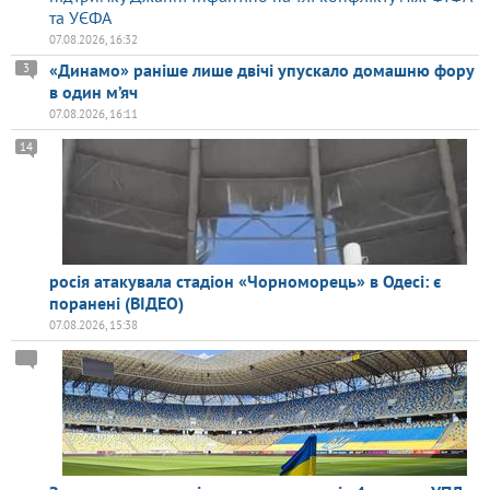
та УЄФА
07.08.2026, 16:32
«Динамо» раніше лише двічі упускало домашню фору
3
в один м’яч
07.08.2026, 16:11
14
росія атакувала стадіон «Чорноморець» в Одесі: є
поранені (ВІДЕО)
07.08.2026, 15:38