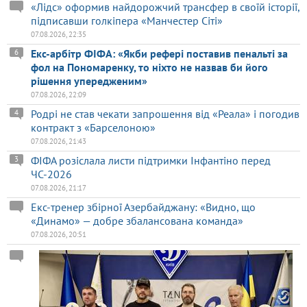
«Лідс» оформив найдорожчий трансфер в своїй історії,
підписавши голкіпера «Манчестер Сіті»
07.08.2026, 22:35
Екс-арбітр ФІФА: «Якби рефері поставив пенальті за
6
фол на Пономаренку, то ніхто не назвав би його
рішення упередженим»
07.08.2026, 22:09
Родрі не став чекати запрошення від «Реала» і погодив
4
контракт з «Барселоною»
07.08.2026, 21:43
ФІФА розіслала листи підтримки Інфантіно перед
3
ЧС-2026
07.08.2026, 21:17
Екс-тренер збірної Азербайджану: «Видно, що
«Динамо» — добре збалансована команда»
07.08.2026, 20:51