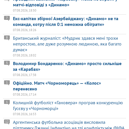
матчі-відповіді з «Динамо»
07.08.2026, 18:50
Екс-капітан збірної Азербайджану: «Динамо» не та
7
команда, котру після 0:1 неможна обіграти»
07.08.2026, 18:26
Британський журналіст: «Мудрик здався мені трохи
8
непростою, але дуже розумною людиною, яка багато
думає»
07.08.2026, 18:02
Володимир Бондаренко: «Динамо» просто сильніше
5
за «Карабах»
07.08.2026, 17:38
Офіційно. Матч «Чорноморець» — «Колос»
1
перенесено
07.08.2026, 17:14
Колишній футболіст «Гановера» програв конкуренцію
1
Гусєву у «Чорноморці»
07.08.2026, 16:53
Аргентинська футбольна асоціація висловила
12
підтримку Джанні Інфантіно на тлі конфлікту між ФІФА