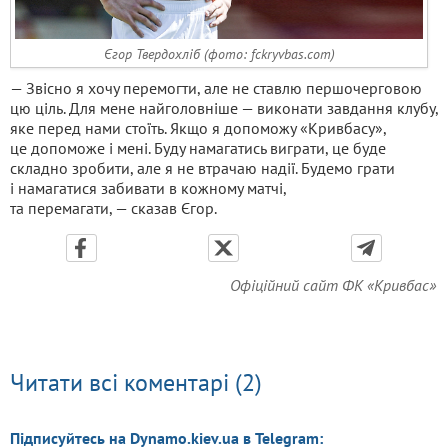
Єгор Твердохліб (фото: fckryvbas.com)
— Звісно я хочу перемогти, але не ставлю першочерговою
цю ціль. Для мене найголовніше — виконати завдання клубу,
яке перед нами стоїть. Якщо я допоможу «Кривбасу»,
це допоможе і мені. Буду намагатись виграти, це буде
складно зробити, але я не втрачаю надії. Будемо грати
і намагатися забивати в кожному матчі,
та перемагати, — сказав Єгор.
Офіційний сайт ФК «Кривбас»
Читати всі коментарі (2)
Підписуйтесь на Dynamo.kiev.ua в Telegram: