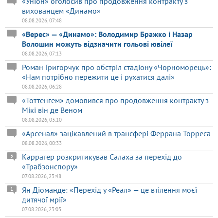
«Уніон» оголосив про продовження контракту з
вихованцем «Динамо»
08.08.2026, 07:48
«Верес» — «Динамо»: Володимир Бражко і Назар
Волошин можуть відзначити гольові ювілеї
08.08.2026, 07:13
Роман Григорчук про обстріл стадіону «Чорноморець»:
«Нам потрібно пережити це і рухатися далі»
08.08.2026, 06:28
«Тоттенгем» домовився про продовження контракту з
Мікі він де Веном
08.08.2026, 03:10
«Арсенал» зацікавлений в трансфері Феррана Торреса
08.08.2026, 00:33
Каррагер розкритикував Салаха за перехід до
3
«Трабзонспору»
07.08.2026, 23:48
Ян Діоманде: «Перехід у «Реал» — це втілення моєї
1
дитячої мрії»
07.08.2026, 23:03