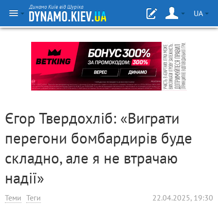
Динамо Київ від Шуріка
UA
Єгор Твердохліб: «Виграти
перегони бомбардирів буде
складно, але я не втрачаю
надії»
Теми
Теги
22.04.2025, 19:30