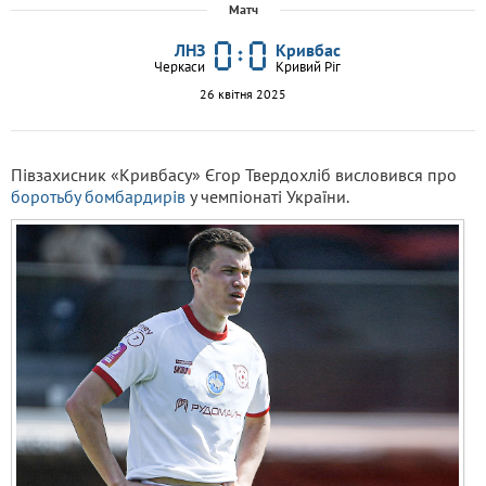
Матч
ЛНЗ
Кривбас
Черкаси
Кривий Ріг
26 квітня 2025
Півзахисник «Кривбасу» Єгор Твердохліб висловився про
боротьбу бомбардирів
у чемпіонаті України.