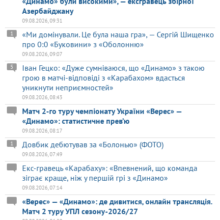
«Динамо» були високими», — ексгравець збірної
Азербайджану
09.08.2026, 09:31
«Ми домінували. Це була наша гра», — Сергій Шищенко
1
про 0:0 «Буковини» з «Оболонню»
09.08.2026, 09:07
Іван Гецко: «Дуже сумніваюся, що «Динамо» з такою
5
грою в матчі-відповіді з «Карабахом» вдасться
уникнути неприємностей»
09.08.2026, 08:43
Матч 2-го туру чемпіонату України «Верес» —
«Динамо»: статистичне прев’ю
09.08.2026, 08:17
Довбик дебютував за «Болонью» (ФОТО)
1
09.08.2026, 07:49
Екс-гравець «Карабаху»: «Впевнений, що команда
зіграє краще, ніж у першій грі з «Динамо»
09.08.2026, 07:14
«Верес» — «Динамо»: де дивитися, онлайн трансляція.
Матч 2 туру УПЛ сезону-2026/27