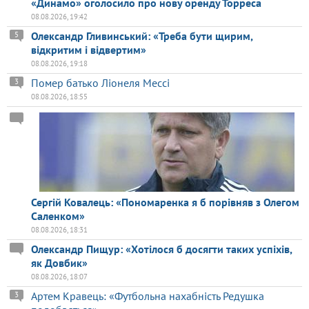
«Динамо» оголосило про нову оренду Торреса
08.08.2026, 19:42
Олександр Гливинський: «Треба бути щирим,
5
відкритим і відвертим»
08.08.2026, 19:18
Помер батько Ліонеля Мессі
3
08.08.2026, 18:55
Сергій Ковалець: «Пономаренка я б порівняв з Олегом
Саленком»
08.08.2026, 18:31
Олександр Пищур: «Хотілося б досягти таких успіхів,
як Довбик»
08.08.2026, 18:07
Артем Кравець: «Футбольна нахабність Редушка
3