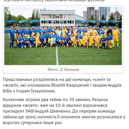
Фото: Д. Балашов
Представники розділилися на дві команди, «сині» та
«жовті», які очолювали Віталій Кварцяний і тандем Андрія
Біби з Ігорем Гатаулліним.
Колективи зіграли два тайми по 30 хвилин. Рахунок
відкрили «жовті»: вже на 10-й хвилині відзначився
президент УАФ Андрій Шевченко. До перерви команда
забила ще тричі, натомість її опоненти змогли розписатися у
воротах суперника лише раз.