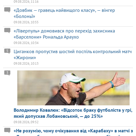
09.08.2026, 11:16
«Довбик — гравець найвищого класу», — вінгер
«Болоньї»
09.08.2026, 10:55
«Ліверпуль» домовився про перехід захисника
«Барселони» Рональда Араухо
09.08.2026, 10:34
Циганков пропустив шостий поспіль контрольний матч
5
«Жирони»
09.08.2026, 10:13
3
Володимир Ковалюк: «Відсоток браку футболіста у грі,
який допускав Лобановський, — до 25%»
09.08.2026, 09:52
«Не розумію, чому очікування від «Карабаху» в матчі з