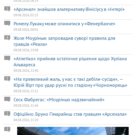
09.08.2026, 06:29
«Арсенал» знайшов альтернативу Вінісіусу в «Інтері»
1
09.08.2026, 02:15
Ромелу Лукаку може опинитися у «Фенербахче»
09.08.2026, 00:01
Жозе Моурінью запровадив суворі правила для
4
гравців «Реала»
08.08.2026, 23:08
«Атлетіко» прийняв остаточне рішення щодо Хуліана
Альвареса
08.08.2026, 22:40
«На превеликий жаль, у нас є такі дебіли-сусіди», —
5
Юрій Вірт про удар русні по стадіону «Чорноморець»
08.08.2026, 22:12
Сеск Фабрегас: «Моурінью надзвичайний»
08.08.2026, 21:46
Офіційно. Бруно Гімарайнш став гравцем «Арсенала»
2
08.08.2026, 21:20
3