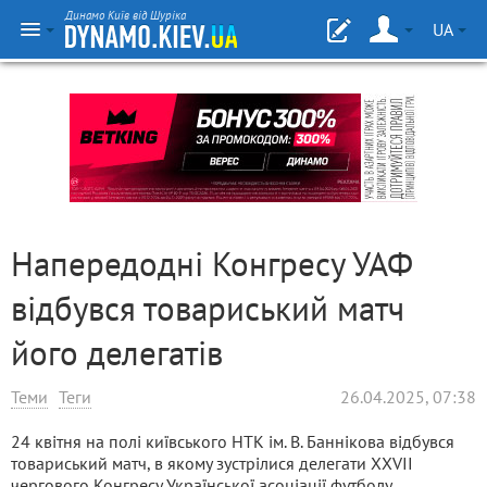
Динамо Київ від Шуріка
UA
Напередодні Конгресу УАФ
відбувся товариський матч
його делегатів
Теми
Теги
26.04.2025, 07:38
24 квітня на полі київського НТК ім. В. Баннікова відбувся
товариський матч, в якому зустрілися делегати XXVII
чергового Конгресу Української асоціації футболу.