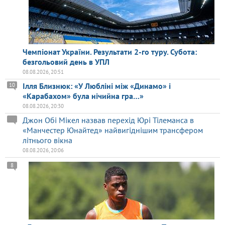
Чемпіонат України. Результати 2-го туру. Субота:
безгольовий день в УПЛ
08.08.2026, 20:51
Ілля Близнюк: «У Любліні між «Динамо» і
10
«Карабахом» була нічийна гра…»
08.08.2026, 20:30
Джон Обі Мікел назвав перехід Юрі Тілеманса в
«Манчестер Юнайтед» найвигіднішим трансфером
літнього вікна
08.08.2026, 20:06
8