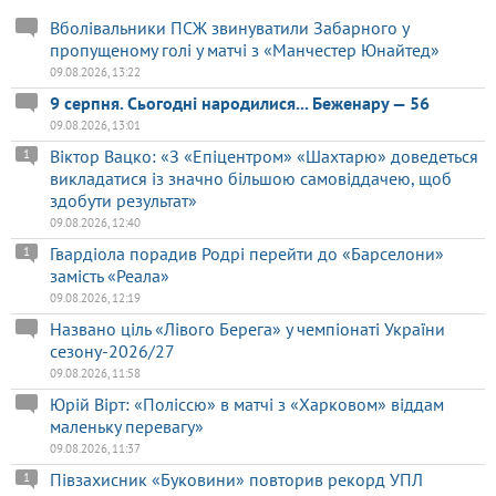
Вболівальники ПСЖ звинуватили Забарного у
пропущеному голі у матчі з «Манчестер Юнайтед»
09.08.2026, 13:22
9 серпня. Сьогодні народилися... Беженару — 56
09.08.2026, 13:01
Віктор Вацко: «З «Епіцентром» «Шахтарю» доведеться
1
викладатися із значно більшою самовіддачею, щоб
здобути результат»
09.08.2026, 12:40
Гвардіола порадив Родрі перейти до «Барселони»
1
замість «Реала»
09.08.2026, 12:19
Названо ціль «Лівого Берега» у чемпіонаті України
сезону-2026/27
09.08.2026, 11:58
Юрій Вірт: «Поліссю» в матчі з «Харковом» віддам
маленьку перевагу»
09.08.2026, 11:37
Півзахисник «Буковини» повторив рекорд УПЛ
1