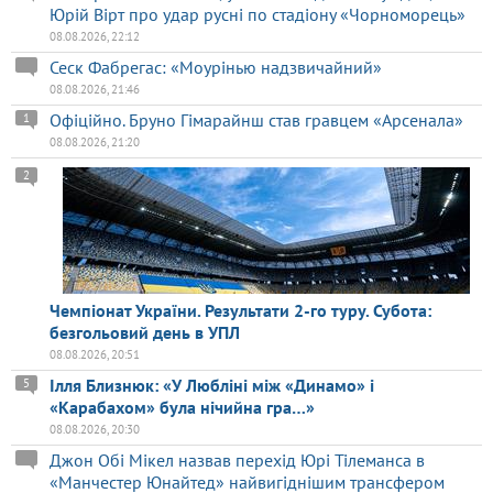
Юрій Вірт про удар русні по стадіону «Чорноморець»
08.08.2026, 22:12
Сеск Фабрегас: «Моурінью надзвичайний»
08.08.2026, 21:46
Офіційно. Бруно Гімарайнш став гравцем «Арсенала»
1
08.08.2026, 21:20
2
Чемпіонат України. Результати 2-го туру. Субота:
безгольовий день в УПЛ
08.08.2026, 20:51
Ілля Близнюк: «У Любліні між «Динамо» і
5
«Карабахом» була нічийна гра…»
08.08.2026, 20:30
Джон Обі Мікел назвав перехід Юрі Тілеманса в
«Манчестер Юнайтед» найвигіднішим трансфером