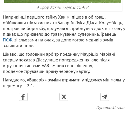
Ашраф Хакімі і Луіс Діас. AFP
Наприкінці першого тайму Хакімі пішов в обіграш,
обійшовши півзахисника «Баварії» Луіса Діаса. Колумбієць,
програвши боротьбу, додумався стрибнути з двох ніг ззаду у
підкат, що призвело до травмування суперника. Гравець
ПСЖ
, зі сльозами на очах, за допомогою медиків зумів
залишити поле.
Цікаво, що головний арбітр поєдинку Мауріціо Маріані
спершу показав Діасу лише попередження, але після
втручання системи VAR змінив своє рішення,
продемонструвавши пряму червону картку.
Нагадаємо, «Баварія» зуміли втримати у підсумку мінімальну
перемогу — 2:1.
Dynamo.kiev.ua