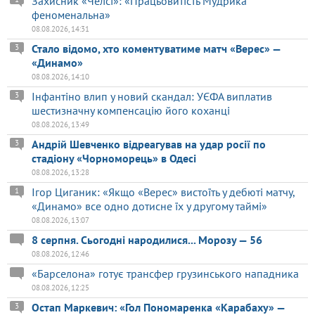
Захисник «Челсі»: «Працьовитість Мудрика
феноменальна»
08.08.2026, 14:31
Стало відомо, хто коментуватиме матч «Верес» —
3
«Динамо»
08.08.2026, 14:10
Інфантіно влип у новий скандал: УЄФА виплатив
3
шестизначну компенсацію його коханці
08.08.2026, 13:49
Андрій Шевченко відреагував на удар росії по
3
стадіону «Чорноморець» в Одесі
08.08.2026, 13:28
Ігор Циганик: «Якщо «Верес» вистоїть у дебюті матчу,
1
«Динамо» все одно дотисне їх у другому таймі»
08.08.2026, 13:07
8 серпня. Сьогодні народилися... Морозу — 56
08.08.2026, 12:46
«Барселона» готує трансфер грузинського нападника
08.08.2026, 12:25
Остап Маркевич: «Гол Пономаренка «Карабаху» —
3