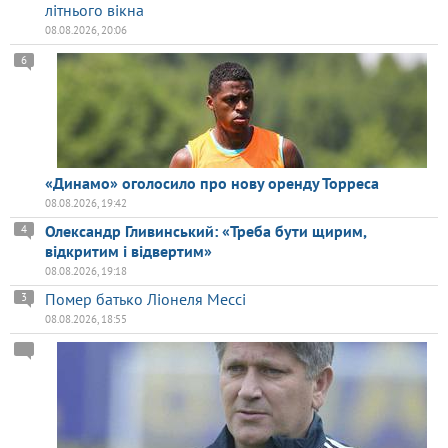
літнього вікна
08.08.2026, 20:06
6
«Динамо» оголосило про нову оренду Торреса
08.08.2026, 19:42
Олександр Гливинський: «Треба бути щирим,
4
відкритим і відвертим»
08.08.2026, 19:18
Помер батько Ліонеля Мессі
3
08.08.2026, 18:55