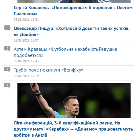
Сергій Ковалець: «Пономаренка я б порівняв з Олегом
Саленком»
08.08.2026, 18:31
Олександр Пищур: «Хотілося б досягти таких успіхів,
як Довбик»
08.08.2026, 18:07
Артем Кравець: «Футбольна нахабність Редушка
3
подобається»
08.08.2026, 17:43
Трубін хоче покинути «Бенфіку»
1
08.08.2026, 17:19
1
Ліга конференцій, 3-й кваліфікаційний раунд. На
другому матчі «Карабах» — «Динамо» працюватимуть
арбітри з Англії