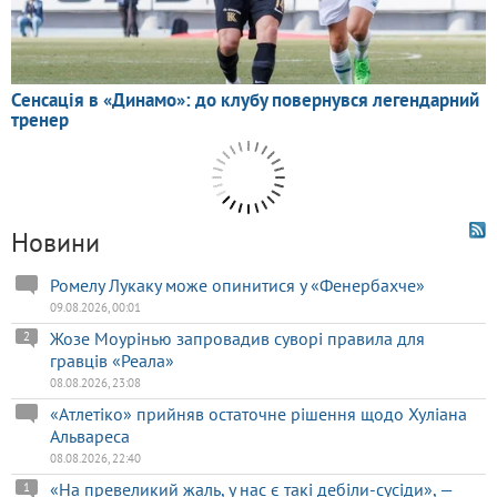
Новини
Ромелу Лукаку може опинитися у «Фенербахче»
09.08.2026, 00:01
Жозе Моурінью запровадив суворі правила для
2
гравців «Реала»
08.08.2026, 23:08
«Атлетіко» прийняв остаточне рішення щодо Хуліана
Альвареса
08.08.2026, 22:40
«На превеликий жаль, у нас є такі дебіли-сусіди», —
1