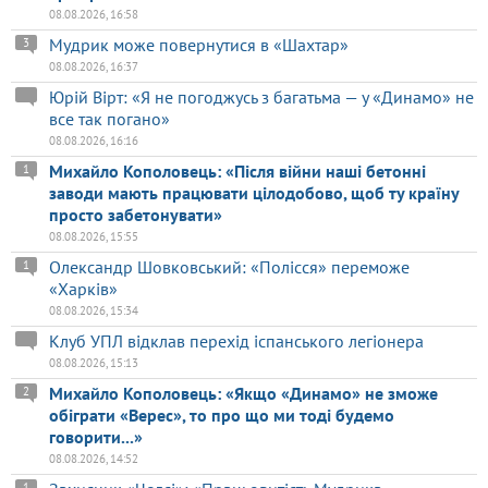
08.08.2026, 16:58
Мудрик може повернутися в «Шахтар»
3
08.08.2026, 16:37
Юрій Вірт: «Я не погоджусь з багатьма — у «Динамо» не
все так погано»
08.08.2026, 16:16
Михайло Кополовець: «Після війни наші бетонні
1
заводи мають працювати цілодобово, щоб ту країну
просто забетонувати»
08.08.2026, 15:55
Олександр Шовковський: «Полісся» переможе
1
«Харків»
08.08.2026, 15:34
Клуб УПЛ відклав перехід іспанського легіонера
08.08.2026, 15:13
Михайло Кополовець: «Якщо «Динамо» не зможе
2
обіграти «Верес», то про що ми тоді будемо
говорити...»
08.08.2026, 14:52
1