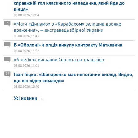
справжній гол класичного нападника, який йде до
кінця»
08.08.2026, 12:04
«Матч «Динамо» з «Карабахом» залишив двояке
3
враження», — ексгравець збірної України
08.08.2026, 11:43
В «Оболоні» є опція викупу контракту Маткевича
08.08.2026, 11:22
«Атлетіко» виставив Серлота на трансфер
08.08.2026, 11:01
Іван Гецко: «Шапаренко має непоганий вигляд. Видно,
24
що він лідер команди»
08.08.2026, 10:40
Усі новини →