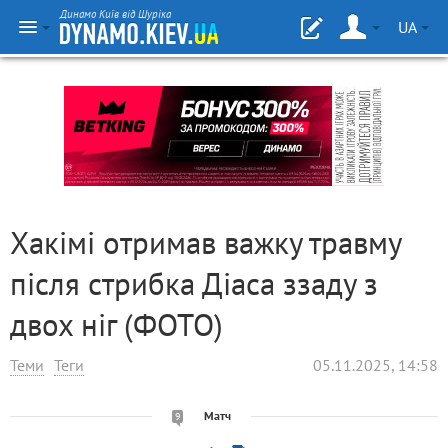
Динамо Київ від Шуріка
UA
Хакімі отримав важку травму
після стрибка Діаса ззаду з
двох ніг (ФОТО)
Теми
Теги
05.11.2025, 14:58
Матч
9