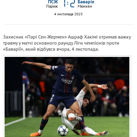
ПСЖ
Баварія
Париж
Мюнхен
4 листопада 2025
Захисник «Парі Сен-Жермен» Ашраф Хакімі отримав важку
травму у матчі основного раунду Ліги чемпіонів проти
«Баварії», який відбувся вчора, 4 листопада.